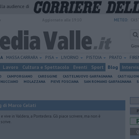
alla audience di
o
Aggiornato alle 19:10
METEO:
CAS
Gio
IA
MASSA CARRARA
PISA
LIVORNO
PISTOIA
PRATO
FIR
Lavoro
Cultura e Spettacolo
Eventi
Sport
Blog
Intervi
O
CAMPORGIANO
CAREGGINE
CASTELNUOVO GARFAGNANA
CASTIGLIO
INUCCIANO
MOLAZZANA
PIEVE FOSCIANA
SAN ROMANO GARFAGNANA
S
 di Marco Celati
vive in Valdera, a Pontedera. Gli piace scrivere, ma non è
scrive.
Q