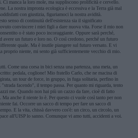
. Ci manca la loro mole, ma suppliscono prolificità e cervello.
ne. La nostra impronta ecologica è eccessiva e la Terra già mal
soddisfatti con giustizia, figuriamoci la nostra avidità.
senso di continuità dell'esistenza sia il significato
 dovuto convincere i miei figli a dare nuova vita. Forse il mio non
nsentito o è stato poco incoraggiante. Oppure sarà perché,
d avere un futuro e loro no. O così credono, perché un futuro
fferente quale. Ma è inutile piangere sul futuro versato. E vi
a proprio niente, mi sento già sufficientemente vecchio di mio.
utti. Come una corsa in bici senza una partenza, una meta, un
critto: pedala, coglione! Mio fratello Carlo, che ne macina di
irata, un tour de force, in gruppo, in fuga solitaria, perfino in
 E "strada facendo", il tempo passa. Per quanto mi riguarda, tento
zzi me. Quando non hai più un cazzo da fare, cioè di fatto
. Ma anche il niente lo è. Per questo ci vuole così tanto per non
 niente fai. Occorre un sacco di tempo per fare un sacco di
empo. E la vita, chissà davvero cos'è: un circo, un circolo, un
pace all'UISP lo sanno. Comunque vi amo tutti, accidenti a voi.