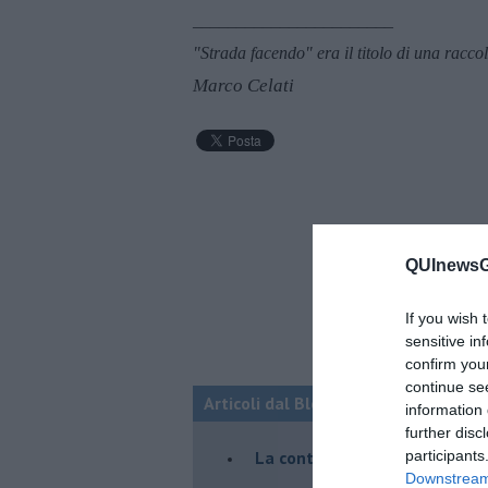
_______________________
"Strada facendo" era il titolo di una racco
Marco Celati
QUInewsGa
If you wish 
sensitive in
confirm you
continue se
Articoli dal Blog “Racconti della do
information 
further disc
La controversia degli azzimi
participants
Downstream 