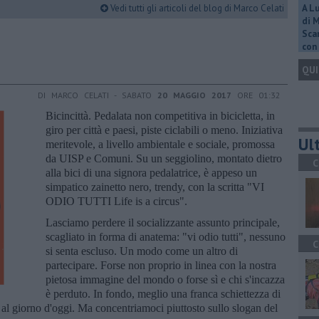
Vedi tutti gli articoli del blog di Marco Celati
A L
di 
Scar
con 
QUI
DI MARCO CELATI - SABATO
20 MAGGIO 2017
ORE 01:32
Bicincittà. Pedalata non competitiva in bicicletta, in
giro per città e paesi, piste ciclabili o meno. Iniziativa
Ult
meritevole, a livello ambientale e sociale, promossa
da UISP e Comuni. Su un seggiolino, montato dietro
C
alla bici di una signora pedalatrice, è appeso un
simpatico zainetto nero, trendy, con la scritta "VI
ODIO TUTTI Life is a circus".
Lasciamo perdere il socializzante assunto principale,
scagliato in forma di anatema: "vi odio tutti", nessuno
C
si senta escluso. Un modo come un altro di
partecipare. Forse non proprio in linea con la nostra
pietosa immagine del mondo o forse sì e chi s'incazza
è perduto. In fondo, meglio una franca schiettezza di
 al giorno d'oggi. Ma concentriamoci piuttosto sullo slogan del