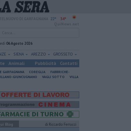
22°
34°
TELNUOVO DI GARFAGNANA
QuiNews.net
vedì
06 Agosto 2026
ENZE
SIENA
AREZZO
GROSSETO
ste
Animali
Pubblicità
Contatti
NE GARFAGNANA
COREGLIA
FABBRICHE-
ILLANO-GIUNCUGNANO
VAGLI SOTTO
VILLA
ui Blog
di Riccardo Ferrucci