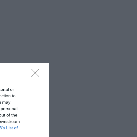
sonal or
ection to
ou may
 personal
out of the
 downstream
B’s List of