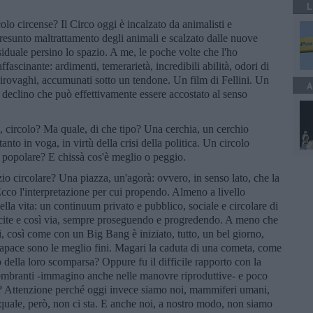
L
olo circense? Il Circo oggi è incalzato da animalisti e
resunto maltrattamento degli animali e scalzato dalle nuove
siduale persino lo spazio. A me, le poche volte che l'ho
ascinante: ardimenti, temerarietà, incredibili abilità, odori di
 girovaghi, accumunati sotto un tendone. Un film di Fellini. Un
A
 declino che può effettivamente essere accostato al senso
a, circolo? Ma quale, di che tipo? Una cerchia, un cerchio
nto in voga, in virtù della crisi della politica. Un circolo
ase popolare? E chissà cos'è meglio o peggio.
io circolare? Una piazza, un'agorà: ovvero, in senso lato, che la
Ecco l'interpretazione per cui propendo. Almeno a livello
della vita: un continuum privato e pubblico, sociale e circolare di
nascite e così via, sempre proseguendo e progredendo. A meno che
, così come con un Big Bang è iniziato, tutto, un bel giorno,
Capace sono le meglio fini. Magari la caduta di una cometa, come
 della loro scomparsa? Oppure fu il difficile rapporto con la
gombranti -immagino anche nelle manovre riproduttive- e poco
he? Attenzione perché oggi invece siamo noi, mammiferi umani,
 quale, però, non ci sta. E anche noi, a nostro modo, non siamo