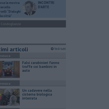
INCONTRI
ucca la mostra
D'ARTE
Marcello
selli “Dialoghi
la città"
Condoglianze
imi articoli
Vedi tutti
ronaca
Falsi carabinieri fanno
truffe coi bambini in
auto
ronaca
Un cadavere nella
cisterna biologica
interrata