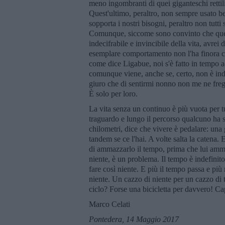
meno ingombranti di quei giganteschi rettili
Quest'ultimo, peraltro, non sempre usato be
sopporta i nostri bisogni, peraltro non tutti 
Comunque, siccome sono convinto che questo 
indecifrabile e invincibile della vita, avrei
esemplare comportamento non l'ha finora co
come dice Ligabue, noi s'è fatto in tempo a
comunque viene, anche se, certo, non è indi
giuro che di sentirmi nonno non me ne freg
È solo per loro.
La vita senza un continuo è più vuota per t
traguardo e lungo il percorso qualcuno ha s
chilometri, dice che vivere è pedalare: una g
tandem se ce l'hai. A volte salta la catena.
di ammazzarlo il tempo, prima che lui amma
niente, è un problema. Il tempo è indefinito
fare così niente. E più il tempo passa e più
niente. Un cazzo di niente per un cazzo di t
ciclo? Forse una bicicletta per davvero! Ca
Marco Celati
Pontedera, 14 Maggio 2017