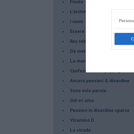
Finale
L'archivio
I nomi
Persona
Essere
Res rebus
De mente
La marcia
Confessioni del pappagallo
Ancora pensieri & disordine
Sono solo parole
Odi et amo
Pensieri in disordine sparso
Vitamina D
La strada