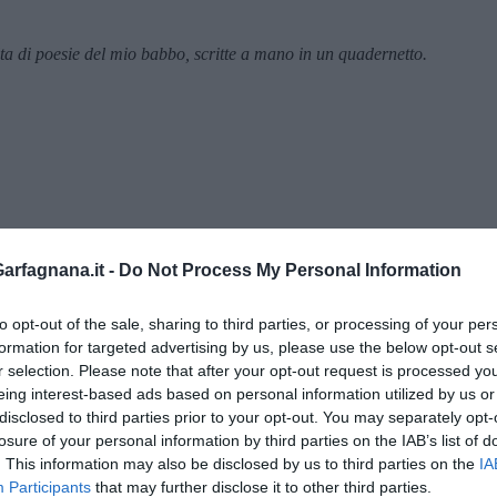
lta di poesie del mio babbo, scritte a mano in un quadernetto.
rfagnana.it -
Do Not Process My Personal Information
to opt-out of the sale, sharing to third parties, or processing of your per
formation for targeted advertising by us, please use the below opt-out s
r selection. Please note that after your opt-out request is processed y
eing interest-based ads based on personal information utilized by us or
menica” di Marco Celati
disclosed to third parties prior to your opt-out. You may separately opt-
losure of your personal information by third parties on the IAB’s list of
. This information may also be disclosed by us to third parties on the
IA
Participants
that may further disclose it to other third parties.