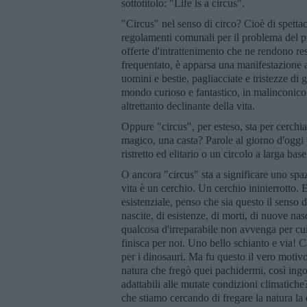
sottotitolo: "Life is a circus".
"Circus" nel senso di circo? Cioè di spettac
regolamenti comunali per il problema del p
offerte d'intrattenimento che ne rendono re
frequentato, è apparsa una manifestazione aff
uomini e bestie, pagliacciate e tristezze di
mondo curioso e fantastico, in malinconico
altrettanto declinante della vita.
Oppure "circus", per esteso, sta per cerchi
magico, una casta? Parole al giorno d'oggi ta
ristretto ed elitario o un circolo a larga b
O ancora "circus" sta a significare uno spaz
vita è un cerchio. Un cerchio ininterrotto. 
esistenziale, penso che sia questo il senso 
nascite, di esistenze, di morti, di nuove 
qualcosa d'irreparabile non avvenga per cui
finisca per noi. Uno bello schianto e via! 
per i dinosauri. Ma fu questo il vero motivo
natura che fregò quei pachidermi, così in
adattabili alle mutate condizioni climatic
che stiamo cercando di fregare la natura la