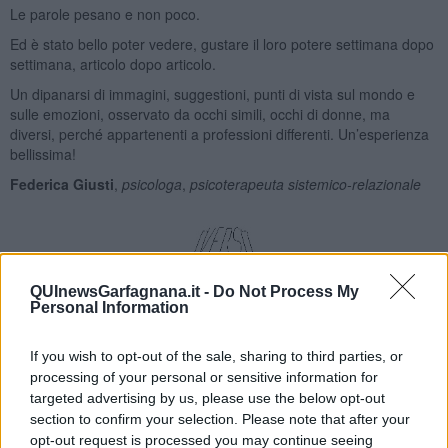
Le parole pesano e non poco.
Ed è stato bello poter vedere, gustare il loro potere settimana dopo
settimana, articolo dopo articolo.
Un dipanarsi di immagini, suggestioni, punti di vista sul mondo e
sulle emozioni, osservato da occhi simili, occhi di donne, ma
diversi, perché appartenenti a professioni differenti. Un’esperienza
bellissima!
Federica Giusti
,
psicologa
,
psicoterapeuta sistemico-relazionale
QUInewsGarfagnana.it -
Do Not Process My
Personal Information
Avere la possibilità di riflettere sull'importanza delle parole al di là
del loro significato tecnico è stato un dono prezioso.
If you wish to opt-out of the sale, sharing to third parties, or
processing of your personal or sensitive information for
Ho potuto offrire uno sguardo nuovo sulla mia professione ed è
stato davvero bello poter entrare nel mondo di altre donne e
targeted advertising by us, please use the below opt-out
professioniste con le loro parole e i loro occhi.
section to confirm your selection. Please note that after your
opt-out request is processed you may continue seeing