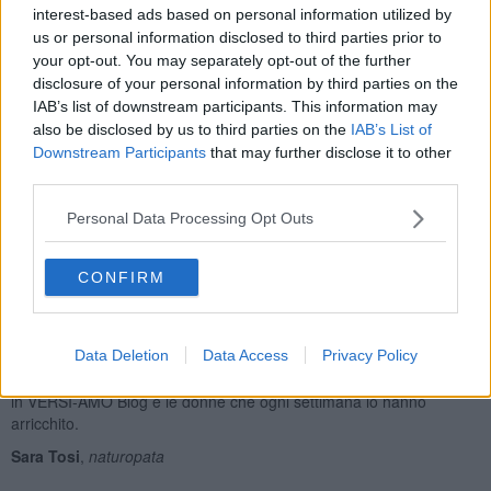
Ilaria Fiori
,
avvocata
interest-based ads based on personal information utilized by
us or personal information disclosed to third parties prior to
your opt-out. You may separately opt-out of the further
disclosure of your personal information by third parties on the
IAB’s list of downstream participants. This information may
also be disclosed by us to third parties on the
IAB’s List of
Downstream Participants
that may further disclose it to other
Trasformare in parole le immagini, i sentimenti e quello che mi
third parties.
attraversa quando sono in natura, tra gli elementi, il bosco e gli
alberi, non è stato banale. Recentemente ho scoperto che altre
Personal Data Processing Opt Outs
lingue dispongono di parole che racchiudono l’essenza dei
sentimenti che nascono dal contatto, la connessione e la
contemplazione della natura. Una parola che ho amato lo scorso
CONFIRM
mese, durante le camminate meditative che organizzo, è stata
Mono No Aware, una parola Giapponese che parla del “pathos”
(aware) delle “cose” (mono) derivate dalla loro caducità e in
Data Deletion
Data Access
Privacy Policy
particolare l’evanescenza della bellezza dei fiori di ciliegio. Oggi
ringrazio Carmen per aver acceso in me l’atto creativo della parola
in VERSI-AMO Blog e le donne che ogni settimana lo hanno
arricchito.
Sara Tosi
,
naturopata