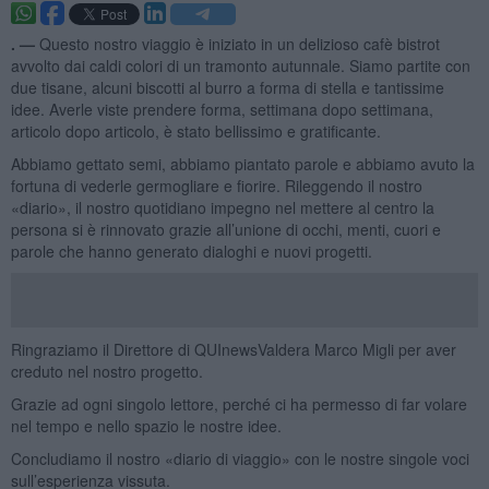
. —
Questo nostro viaggio è iniziato in un delizioso cafè bistrot
avvolto dai caldi colori di un tramonto autunnale. Siamo partite con
due tisane, alcuni biscotti al burro a forma di stella e tantissime
idee. Averle viste prendere forma, settimana dopo settimana,
articolo dopo articolo, è stato bellissimo e gratificante.
Abbiamo gettato semi, abbiamo piantato parole e abbiamo avuto la
fortuna di vederle germogliare e fiorire. Rileggendo il nostro
«diario», il nostro quotidiano impegno nel mettere al centro la
persona si è rinnovato grazie all’unione di occhi, menti, cuori e
parole che hanno generato dialoghi e nuovi progetti.
Ringraziamo il Direttore di QUInewsValdera Marco Migli per aver
creduto nel nostro progetto.
Grazie ad ogni singolo lettore, perché ci ha permesso di far volare
nel tempo e nello spazio le nostre idee.
Concludiamo il nostro «diario di viaggio» con le nostre singole voci
sull’esperienza vissuta.