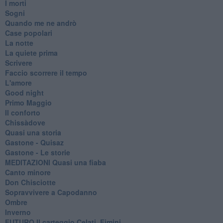
I morti
Sogni
Quando me ne andrò
Case popolari
La notte
La quiete prima
Scrivere
Faccio scorrere il tempo
L'amore
Good night
Primo Maggio
Il conforto
Chissàdove
Quasi una storia
Gastone - Quisaz
Gastone - Le storie
MEDITAZIONI Quasi una fiaba
Canto minore
Don Chisciotte
Sopravvivere a Capodanno
Ombre
Inverno
FUTURO Il carteggio Celati, Fimini