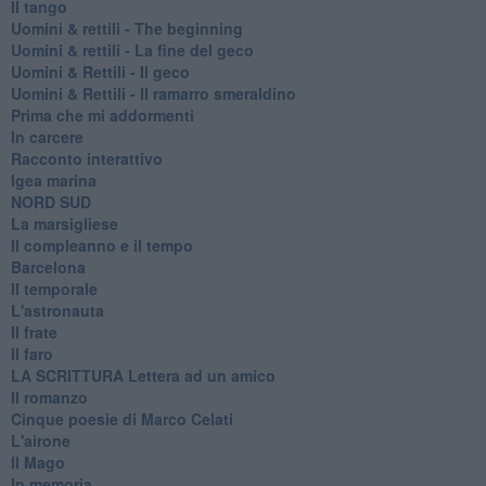
Il tango
​Uomini & rettili - The beginning
​Uomini & rettili - La fine del geco
Uomini & Rettili - Il geco
Uomini & Rettili - Il ramarro smeraldino
Prima che mi addormenti
In carcere
Racconto interattivo
Igea marina
​NORD SUD
La marsigliese
Il compleanno e il tempo
Barcelona
Il temporale
L'astronauta
Il frate
Il faro
​LA SCRITTURA Lettera ad un amico
Il romanzo
Cinque poesie di Marco Celati
L'airone
Il Mago
In memoria