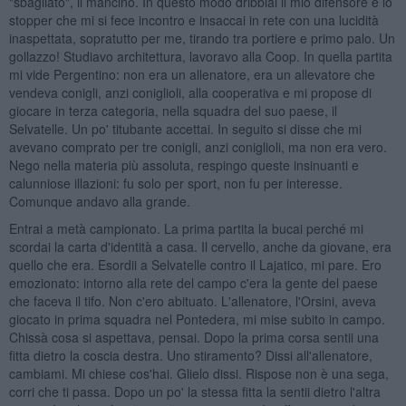
"sbagliato", il mancino. In questo modo dribblai il mio difensore e lo
stopper che mi si fece incontro e insaccai in rete con una lucidità
inaspettata, sopratutto per me, tirando tra portiere e primo palo. Un
gollazzo! Studiavo architettura, lavoravo alla Coop. In quella partita
mi vide Pergentino: non era un allenatore, era un allevatore che
vendeva conigli, anzi coniglioli, alla cooperativa e mi propose di
giocare in terza categoria, nella squadra del suo paese, il
Selvatelle. Un po' titubante accettai. In seguito si disse che mi
avevano comprato per tre conigli, anzi coniglioli, ma non era vero.
Nego nella materia più assoluta, respingo queste insinuanti e
calunniose illazioni: fu solo per sport, non fu per interesse.
Comunque andavo alla grande.
Entrai a metà campionato. La prima partita la bucai perché mi
scordai la carta d'identità a casa. Il cervello, anche da giovane, era
quello che era. Esordii a Selvatelle contro il Lajatico, mi pare. Ero
emozionato: intorno alla rete del campo c'era la gente del paese
che faceva il tifo. Non c'ero abituato. L'allenatore, l'Orsini, aveva
giocato in prima squadra nel Pontedera, mi mise subito in campo.
Chissà cosa si aspettava, pensai. Dopo la prima corsa sentii una
fitta dietro la coscia destra. Uno stiramento? Dissi all'allenatore,
cambiami. Mi chiese cos'hai. Glielo dissi. Rispose non è una sega,
corri che ti passa. Dopo un po' la stessa fitta la sentii dietro l'altra