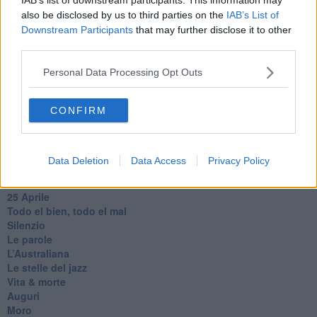
Somnium
also be disclosed by us to third parties on the
IAB’s List of
Fly me to the moon
Downstream Participants
that may further disclose it to other
Hop!
third parties.
O sonho de um prisioneiro
Memòrias
Personal Data Processing Opt Outs
Sto qui
Scrivi
CONFIRM
Bestiario
Pillole
Veglia
​“D” come delitto
Data Deletion
Data Access
Privacy Policy
D
Belle lettere
25 Aprile
Todo el bien, todo el mal
Silenzio
Le parole
​L’Australiana
Le stelle del jazz
Vita & morte
Auguri
Moro