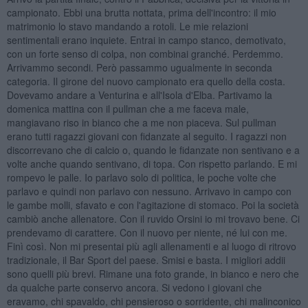
campionato. Ebbi una brutta nottata, prima dell'incontro: il mio
matrimonio lo stavo mandando a rotoli. Le mie relazioni
sentimentali erano inquiete. Entrai in campo stanco, demotivato,
con un forte senso di colpa, non combinai granché. Perdemmo.
Arrivammo secondi. Però passammo ugualmente in seconda
categoria. Il girone del nuovo campionato era quello della costa.
Dovevamo andare a Venturina e all'Isola d'Elba. Partivamo la
domenica mattina con il pullman che a me faceva male,
mangiavano riso in bianco che a me non piaceva. Sul pullman
erano tutti ragazzi giovani con fidanzate al seguito. I ragazzi non
discorrevano che di calcio o, quando le fidanzate non sentivano e a
volte anche quando sentivano, di topa. Con rispetto parlando. E mi
rompevo le palle. Io parlavo solo di politica, le poche volte che
parlavo e quindi non parlavo con nessuno. Arrivavo in campo con
le gambe molli, sfavato e con l'agitazione di stomaco. Poi la società
cambiò anche allenatore. Con il ruvido Orsini io mi trovavo bene. Ci
prendevamo di carattere. Con il nuovo per niente, né lui con me.
Finì così. Non mi presentai più agli allenamenti e al luogo di ritrovo
tradizionale, il Bar Sport del paese. Smisi e basta. I migliori addii
sono quelli più brevi. Rimane una foto grande, in bianco e nero che
da qualche parte conservo ancora. Si vedono i giovani che
eravamo, chi spavaldo, chi pensieroso o sorridente, chi malinconico