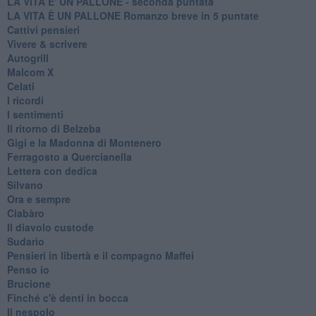
LA VITA E' UN PALLONE - seconda puntata
LA VITA È UN PALLONE Romanzo breve in 5 puntate
Cattivi pensieri
Vivere & scrivere
Autogrill
Malcom X
Celati
I ricordi
I sentimenti
Il ritorno di Belzeba
Gigi e la Madonna di Montenero
Ferragosto a Quercianella
Lettera con dedica
Silvano
Ora e sempre
Ciabàro
Il diavolo custode
Sudario
Pensieri in libertà e il compagno Maffei
Penso io
Brucione
Finché c'è denti in bocca
Il nespolo