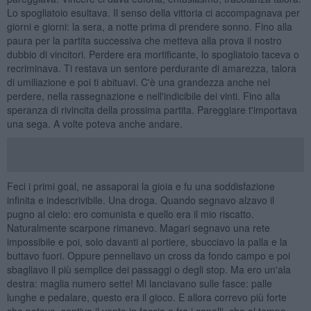
Lo spogliatoio esultava. Il senso della vittoria ci accompagnava per
giorni e giorni: la sera, a notte prima di prendere sonno. Fino alla
paura per la partita successiva che metteva alla prova il nostro
dubbio di vincitori. Perdere era mortificante, lo spogliatoio taceva o
recriminava. Ti restava un sentore perdurante di amarezza, talora
di umiliazione e poi ti abituavi. C'è una grandezza anche nel
perdere, nella rassegnazione e nell'indicibile dei vinti. Fino alla
speranza di rivincita della prossima partita. Pareggiare t'importava
una sega. A volte poteva anche andare.
Feci i primi goal, ne assaporai la gioia e fu una soddisfazione
infinita e indescrivibile. Una droga. Quando segnavo alzavo il
pugno al cielo: ero comunista e quello era il mio riscatto.
Naturalmente scarpone rimanevo. Magari segnavo una rete
impossibile e poi, solo davanti al portiere, sbucciavo la palla e la
buttavo fuori. Oppure pennellavo un cross da fondo campo e poi
sbagliavo il più semplice dei passaggi o degli stop. Ma ero un'ala
destra: maglia numero sette! Mi lanciavano sulle fasce: palle
lunghe e pedalare, questo era il gioco. E allora correvo più forte
che potevo, sentivo il vento in faccia e fra i capelli, che al tempo