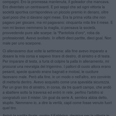
compagni. Ero la promessa mantenuta, il goleador che mancava.
Ero diventato un centravanti. E poi seppi che ad ogni vittoria la
società sportiva corrispondeva un piccolo premio in denaro, oltre
quel poco che ci davano ogni mese. Era la prima volta che non
pagavo per giocare, ma mi pagavano: cinquanta mila lire il mese. E
non mi lavavo nemmeno la maglia, ci pensava la società,
provvedendo pure alle scarpe: la "Pantofola d'oro", roba da
professionisti. Avevo svoltato. In effetti dieci partite, dieci goal. Non
male per uno scarpone.
Ci allenavamo due volte la settimana: alla fine avevo imparato a
dosare la mia corsa e sapevo tirare di destro, di sinistro e di testa.
Per imparare di testa, a furia di colpire la palla in allenamento, mi
procurai una nevralgia del trigemino. I palloni di cuoio allora erano
pesanti, specie quando erano bagnati e motosi, le cuciture
facevano male. Però alla fine, in un modo o nell'altro, ero convinto
di metterla dentro. Avevo acquisito come una spavalda sicurezza.
Per un gran tiro di sinistro, in corsa, da tre quarti campo, che andò
a sbattere sotto la traversa ed entrò in rete, perfino l'arbitro si
congratulò con il mister. Un goal da serie A, sembra abbia detto,
stupito. Nemmeno io, a dire la verità, capii come fosse venuto fuori
quel tiro.
Arrivò la partita finale, contro il Fabbrica, decisiva per la vittoria in