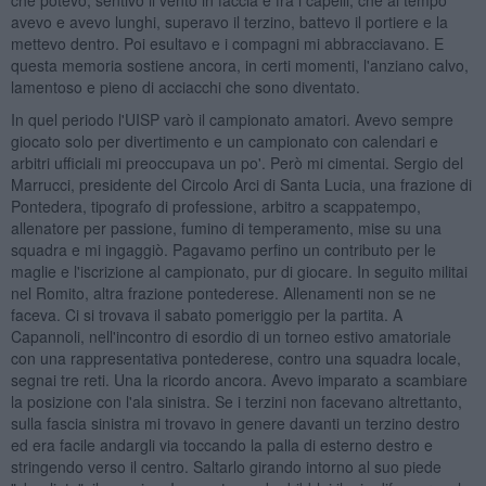
avevo e avevo lunghi, superavo il terzino, battevo il portiere e la
mettevo dentro. Poi esultavo e i compagni mi abbracciavano. E
questa memoria sostiene ancora, in certi momenti, l'anziano calvo,
lamentoso e pieno di acciacchi che sono diventato.
In quel periodo l'UISP varò il campionato amatori. Avevo sempre
giocato solo per divertimento e un campionato con calendari e
arbitri ufficiali mi preoccupava un po'. Però mi cimentai. Sergio del
Marrucci, presidente del Circolo Arci di Santa Lucia, una frazione di
Pontedera, tipografo di professione, arbitro a scappatempo,
allenatore per passione, fumino di temperamento, mise su una
squadra e mi ingaggiò. Pagavamo perfino un contributo per le
maglie e l'iscrizione al campionato, pur di giocare. In seguito militai
nel Romito, altra frazione pontederese. Allenamenti non se ne
faceva. Ci si trovava il sabato pomeriggio per la partita. A
Capannoli, nell'incontro di esordio di un torneo estivo amatoriale
con una rappresentativa pontederese, contro una squadra locale,
segnai tre reti. Una la ricordo ancora. Avevo imparato a scambiare
la posizione con l'ala sinistra. Se i terzini non facevano altrettanto,
sulla fascia sinistra mi trovavo in genere davanti un terzino destro
ed era facile andargli via toccando la palla di esterno destro e
stringendo verso il centro. Saltarlo girando intorno al suo piede