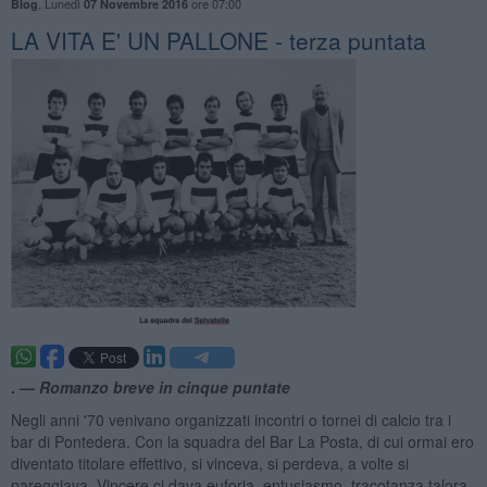
,
Lunedì
ore 07:00
Blog
07 Novembre 2016
LA VITA E' UN PALLONE - terza puntata
. —
Romanzo breve in cinque puntate
Negli anni '70 venivano organizzati incontri o tornei di calcio tra i
bar di Pontedera. Con la squadra del Bar La Posta, di cui ormai ero
diventato titolare effettivo, si vinceva, si perdeva, a volte si
pareggiava. Vincere ci dava euforia, entusiasmo, tracotanza talora.