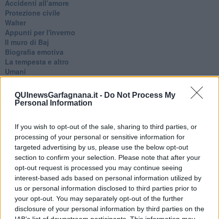
Accidenti all’amore
Protezione civile
Walter
Appunti per l'inverno
Il muro di Baj
Biografia emotiva
La tempesta e altro
Umani
I bolidi
Parole
QUInewsGarfagnana.it -
Do Not Process My
Amarezza
Personal Information
Colpa & merito
Vento
If you wish to opt-out of the sale, sharing to third parties, or
​LA PANCHINA ROSSA Requiem per il Commissario
processing of your personal or sensitive information for
Ospedali del cuore
targeted advertising by us, please use the below opt-out
Coraçào
section to confirm your selection. Please note that after your
Charlie
opt-out request is processed you may continue seeing
Il telefono del vento
interest-based ads based on personal information utilized by
Testamento & Commiato
Poeta
us or personal information disclosed to third parties prior to
​La colpa - Memorie del commissario
your opt-out. You may separately opt-out of the further
Autunno
disclosure of your personal information by third parties on the
Gracias a la vida
IAB’s list of downstream participants. This information may