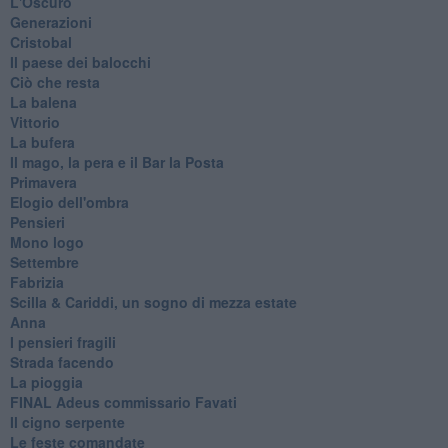
L'Oscuro
Generazioni
Cristobal
Il paese dei balocchi
Ciò che resta
La balena
Vittorio
La bufera
Il mago, la pera e il Bar la Posta
Primavera
Elogio dell'ombra
Pensieri
Mono logo
Settembre
Fabrizia
​Scilla & Cariddi, un sogno di mezza estate
Anna
I pensieri fragili
Strada facendo
La pioggia
FINAL Adeus commissario Favati
Il cigno serpente
Le feste comandate