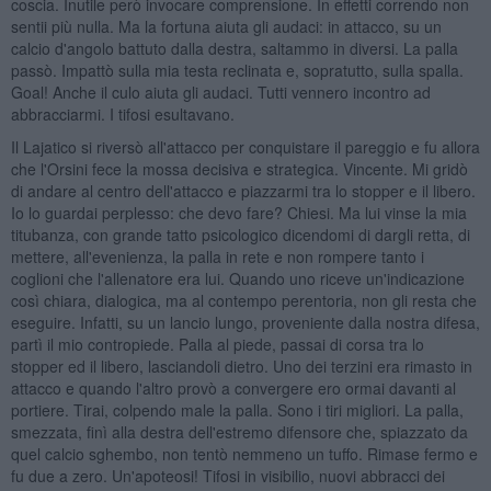
coscia. Inutile però invocare comprensione. In effetti correndo non
sentii più nulla. Ma la fortuna aiuta gli audaci: in attacco, su un
calcio d'angolo battuto dalla destra, saltammo in diversi. La palla
passò. Impattò sulla mia testa reclinata e, sopratutto, sulla spalla.
Goal! Anche il culo aiuta gli audaci. Tutti vennero incontro ad
abbracciarmi. I tifosi esultavano.
Il Lajatico si riversò all'attacco per conquistare il pareggio e fu allora
che l'Orsini fece la mossa decisiva e strategica. Vincente. Mi gridò
di andare al centro dell'attacco e piazzarmi tra lo stopper e il libero.
Io lo guardai perplesso: che devo fare? Chiesi. Ma lui vinse la mia
titubanza, con grande tatto psicologico dicendomi di dargli retta, di
mettere, all'evenienza, la palla in rete e non rompere tanto i
coglioni che l'allenatore era lui. Quando uno riceve un'indicazione
così chiara, dialogica, ma al contempo perentoria, non gli resta che
eseguire. Infatti, su un lancio lungo, proveniente dalla nostra difesa,
partì il mio contropiede. Palla al piede, passai di corsa tra lo
stopper ed il libero, lasciandoli dietro. Uno dei terzini era rimasto in
attacco e quando l'altro provò a convergere ero ormai davanti al
portiere. Tirai, colpendo male la palla. Sono i tiri migliori. La palla,
smezzata, finì alla destra dell'estremo difensore che, spiazzato da
quel calcio sghembo, non tentò nemmeno un tuffo. Rimase fermo e
fu due a zero. Un'apoteosi! Tifosi in visibilio, nuovi abbracci dei