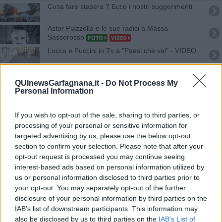
Cosa fare stasera ? Ecco i nostri suggerimenti
Astor Piazzolla e le sue radici a Massa
Sassorosso
Lucca e Puccini in Tv a "Paesi che vai" - VIDEO
E' meglio la città o la campagna? VIDEO
QUInewsGarfagnana.it -
Do Not Process My
Personal Information
Dialogo con Paolo Crepet sotto la Rocca
If you wish to opt-out of the sale, sharing to third parties, or
Infortunio a Gino Paoli, salta il concerto
processing of your personal or sensitive information for
targeted advertising by us, please use the below opt-out
Risate in vernacolo al Teatrino di Vetriano
section to confirm your selection. Please note that after your
opt-out request is processed you may continue seeing
Il coro che festeggia cinquanta anni
interest-based ads based on personal information utilized by
us or personal information disclosed to third parties prior to
Diciassette serate di grande musica
your opt-out. You may separately opt-out of the further
disclosure of your personal information by third parties on the
Un progetto artistico unisce Pascoli e D'Annunzio
IAB’s list of downstream participants. This information may
also be disclosed by us to third parties on the
IAB’s List of