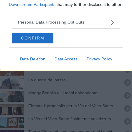
La mostra del gruppo scout
Downstream Participants
that may further disclose it to other
third parties.
La fine dell'armata italiana nei Diari dell'Armir
Personal Data Processing Opt Outs
Effetto Cinema chiude con l'omaggio a Billy
Wilder
CONFIRM
Tutti i presepi della Toscana in un libro
Al cinema con QUInews
Data Deletion
Data Access
Privacy Policy
Nancy Brilli è una bisbetica domata
La guerra dal basso
Maggy Bettolla e i luoghi abbandonati
Firmato il protocollo per la Via del Volto Santo
La Via del Volto Santo finalmente valorizzata
Teatro Differenti, una stagione per tutti i gusti