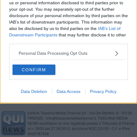
us or personal information disclosed to third parties prior to
La sicurezza in smart working e nel lavoro in
your opt-out. You may separately opt-out of the further
presenza: come difendersi delle cariche
disclosure of your personal information by third parties on the
elettrostatiche
IAB’s list of downstream participants. This information may
also be disclosed by us to third parties on the
IAB’s List of
Downstream Participants
that may further disclose it to other
third parties.
​Lavoro ai tempi del Covid: le aziende in Toscana
puntano sul distanziamento
Personal Data Processing Opt Outs
EGO International Group, internazionalizzazione
e voucher MISE
Facciata hotel Majestic, i risultati del contest
CONFIRM
Data Deletion
Data Access
Privacy Policy
Editore Toscana Media Channel srl - Via Dei Martelli, 8 - 50129
FIRENZE - info@toscanamediachannel.it. TOSCANA MEDIA
NEWS quotidiano on line registrato presso il Tribunale di Firenze
al n. 5935 del 27.09.2013. Iscrizione ROC 22105 - C.F. e P.Iva
0620787048