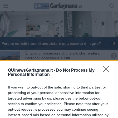
​Perché considerare di acquistare una casetta di legno?
È italiano l’ascensore di cristallo che renderà
l’Acropoli accessibile a tutti
​Corporate Social Responsibility: cosa fanno per la
privacy le imprese digitali
QUInewsGarfagnana.it -
Do Not Process My
Personal Information
If you wish to opt-out of the sale, sharing to third parties, or
processing of your personal or sensitive information for
targeted advertising by us, please use the below opt-out
section to confirm your selection. Please note that after your
opt-out request is processed you may continue seeing
Il Danubio in secca e riemergono 20 relitti di navi naziste: le
interest-based ads based on personal information utilized by
incredibili immagini dalla Serbia