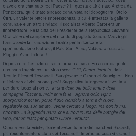
diavolo era chiamato "bel Paese"? In questa città è nato Andrea da
Pontedera, qui è stato sindaco comunista nel dopoguerra, Otello
Cirri, un valente pittore impressionista, a cui è intestata la galleria
comunale e un altro sindaco, il socialista Alberto Carpi era un
imprenditore. Nella città del Presidente della Repubblica Giovanni
Gronchi e del campione del mondo di pugilato Sandro Mazzinghi,
hanno sede la Fondazione Teatro per la ricerca e la
sperimentazione teatrale, il Polo Sant'Anna, Valdera e resiste la
Piaggio. Avanti allora..!
Dopo la manifestazione, sono tornato a casa. Ho accompagnato
una cena frugale con un vino rosso
"CP"
,
Cuore
Perduto
, delle
Tenute Riccardi Toscanelli: Sangiovese e Cabernet Sauvignon. Non
mi intendo di vini, buono però! Suggestiva la leggenda inventata
per dare luogo al nome.
"In una delle pi
ù belle tenute della
campagna Toscana, molti anni fa la
«signora delle vigne
»,
sporgendosi nei tini perse il suo ciondolo a forma di cuore,
regalatole dal suo amato. Venne cercato a lungo, ma non fu mai
ritrovato. La leggenda narra che si trovi in una delle bottiglie del
vino, denominato per questo Cuore Perduto".
Questa tenuta esiste, risale al seicento, era dei marchesi Riccardi,
più recentemente è stata dei Toscanelli. Intorno ad essa vi erano i