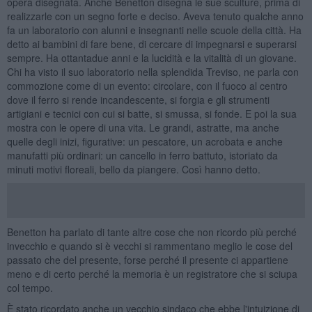
opera disegnata. Anche Benetton disegna le sue sculture, prima di
realizzarle con un segno forte e deciso. Aveva tenuto qualche anno
fa un laboratorio con alunni e insegnanti nelle scuole della città. Ha
detto ai bambini di fare bene, di cercare di impegnarsi e superarsi
sempre. Ha ottantadue anni e la lucidità e la vitalità di un giovane.
Chi ha visto il suo laboratorio nella splendida Treviso, ne parla con
commozione come di un evento: circolare, con il fuoco al centro
dove il ferro si rende incandescente, si forgia e gli strumenti
artigiani e tecnici con cui si batte, si smussa, si fonde. E poi la sua
mostra con le opere di una vita. Le grandi, astratte, ma anche
quelle degli inizi, figurative: un pescatore, un acrobata e anche
manufatti più ordinari: un cancello in ferro battuto, istoriato da
minuti motivi floreali, bello da piangere. Così hanno detto.
Benetton ha parlato di tante altre cose che non ricordo più perché
invecchio e quando si è vecchi si rammentano meglio le cose del
passato che del presente, forse perché il presente ci appartiene
meno e di certo perché la memoria è un registratore che si sciupa
col tempo.
È stato ricordato anche un vecchio sindaco che ebbe l'intuizione di