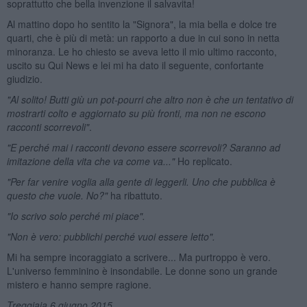
soprattutto che bella invenzione il salvavita!
Al mattino dopo ho sentito la "Signora", la mia bella e dolce tre
quarti, che è più di metà: un rapporto a due in cui sono in netta
minoranza. Le ho chiesto se aveva letto il mio ultimo racconto,
uscito su Qui News e lei mi ha dato il seguente, confortante
giudizio.
"Al solito! Butti gi
ù un pot-pourri che altro non
è che un tentativo di
mostrarti colto e aggiornato su pi
ù
fronti, ma non ne escono
racconti scorrevoli"
.
"E perch
é mai i racconti devono essere scorrevoli? Saranno ad
imitazione della vita che va come va..."
Ho replicato.
"Per far venire voglia alla gente di leggerli. Uno che pubblica
è
questo che vuole. No?"
ha ribattuto.
"Io scrivo solo perch
é mi piace".
"Non
è vero: pubblichi perch
é vuoi essere letto".
Mi ha sempre incoraggiato a scrivere... Ma purtroppo è vero.
L'universo femminino è insondabile. Le donne sono un grande
mistero e hanno sempre ragione.
Treggiaia 6 giugno 2015