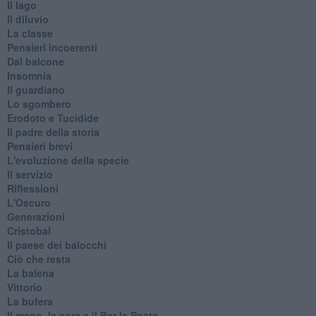
Il lago
Il diluvio
La classe
Pensieri incoerenti
Dal balcone
Insomnia
Il guardiano
Lo sgombero
Erodoto e Tucidide
Il padre della storia
Pensieri brevi
L'evoluzione della specie
Il servizio
Riflessioni
L'Oscuro
Generazioni
Cristobal
Il paese dei balocchi
Ciò che resta
La balena
Vittorio
La bufera
Il mago, la pera e il Bar la Posta