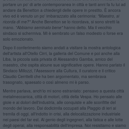
portare un po' di arte contemporanea in città e tanti anni fa fu lui ad
andare da Benetton a chiedergli delle opere in prestito. È ancora
vivo ed è venuto un po' imbarazzato alla cerimonia:
"Maestro, si
ricorda di me?"
Anche Benetton se lo ricordava, si sono stretti la
mano.
"Abbiamo seminato bene"
hanno detto. Ma il vecchio
sindaco si schermiva. Mi è sembrato un falso modesto o forse era
solo emozionato.
Dopo il conferimento siamo andati a visitare la mostra antologica
dell'artista all'Otello Cirri, la galleria del Comune e poi anche alla
Liba, la piccola sala privata di Alessandro Gamba, amico del
maestro, che ospita alcune sue significative opere. Hanno parlato il
Sindaco Millozzi, l'Assessore alla Cultura, il curatore e il critico
Claudio Cerritelli che ha ben argomentato, ma sembrava
trasognato, spaesato o così almeno mi è parso.
Mentre parlava, anch'io mi sono estraniato: pensavo a questa città
metalmeccanica, città di motori, città della Vespa. Ho pensato alle
gioie e ai dolori dell'industria, alle conquiste e alle sconfitte del
mondo del lavoro. Dai dodicimila occupati alla Piaggio di ieri ai
tremila di oggi, all'indotto in crisi, alla delocalizzazione industriale
nei paesi del far est. Al genio degli ingegneri, alla fatica e alle lotte
degli operai, alla responsabilità dell'impresa. Noi resistiamo e siamo