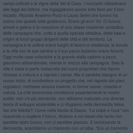
campi coltivati e le vigne della Val di Cava. I mezzadri obbedivano
alle leggi del fattore, ma ingaggiarono anche lotte fiere per il loro
riscatto. Ricordo Anselmo Pucci e Lauso Selmi che furono tra
coloro che queste lotte guidarono. Erano gli anni '50. Ci furono
arresti e galera e la creazione di una classe cosciente contadina
delle campagne che, unita a quella operaia cittadina, dette basi e
origini ai futuri gruppi dirigenti delle città e del territorio. La
campagna e la collina erano luoghi di lavoro e residenza, la tenuta
e la villa con le sue cantine e il suo parco botanico erano fiorenti.
Oggi molte case coloniche e la grande stalla cadono a pezzi,
giacciono abbandonate, riverse in mezzo alla campagna. Solo la
villa è stata in parte restaurata dai nuovi proprietari che hanno
rimesso a coltura e a vigneto i campi. Ma ci sarebbe bisogno di un
nuovo inizio: di condividere un progetto che, nel rispetto dei piani
regolatori, mettesse ancora insieme, in forme nuove, crescita e
natura. La crisi economica condiziona pesantemente le nostre
scelte: non c'è più domanda, non abbiamo maturato una diversa
teoria di sviluppo sostenibile e ci rifugiamo nella decrescita felice.
Sai che felicità?! Come nella favola di Esopo,
"La volpe e l'uva"
non
riuscendo a cogliere il futuro, diciamo a noi stessi che tanto non
sarebbe stato buono, non ci sarebbe piaciuto. E teorizzando la
decrescita, scambiamo un tramonto con un'alba.
"Era un tramonto