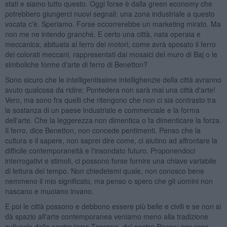
stati e siamo tutto questo. Oggi forse è dalla green economy che
potrebbero giungerci nuovi segnali: una zona industriale a questo
vocata c'è. Speriamo. Forse occorrerebbe un marketing mirato. Ma
non me ne intendo granché. E certo una città, nata operaia e
meccanica, abituata al ferro dei motori, come avrà sposato il ferro
dei colorati meccani, rappresentati dai mosaici del muro di Baj o le
simboliche forme d'arte di ferro di Benetton?
Sono sicuro che le intelligentissime intellighenzie della città avranno
avuto qualcosa da ridire: Pontedera non sarà mai una città d'arte!
Vero, ma sono fra quelli che ritengono che non ci sia contrasto tra
la sostanza di un paese industriale e commerciale e la forma
dell'arte. Che la leggerezza non dimentica o fa dimenticare la forza.
Il ferro, dice Benetton, non concede pentimenti. Penso che la
cultura e il sapere, non saprei dire come, ci aiutino ad affrontare la
difficile contemporaneità e l'insondato futuro. Proponendoci
interrogativi e stimoli, ci possono forse fornire una chiave variabile
di lettura del tempo. Non chiedetemi quale, non conosco bene
nemmeno il mio significato, ma penso o spero che gli uomini non
nascano e muoiano invano.
E poi le città possono e debbono essere più belle e civili e se non si
dà spazio all'arte contemporanea veniamo meno alla tradizione
culturale della nostra terra Toscana, del nostro Paese: per cosa