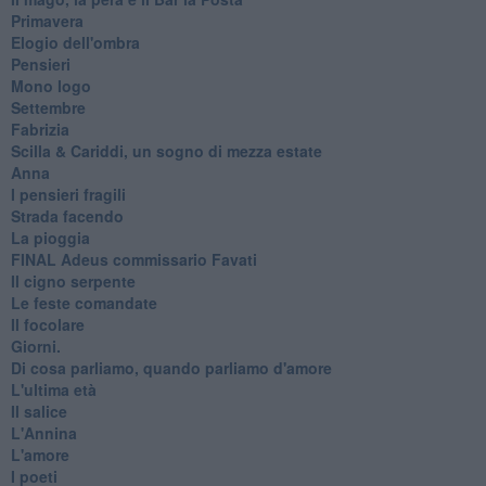
Primavera
Elogio dell'ombra
Pensieri
Mono logo
Settembre
Fabrizia
​Scilla & Cariddi, un sogno di mezza estate
Anna
I pensieri fragili
Strada facendo
La pioggia
FINAL Adeus commissario Favati
Il cigno serpente
Le feste comandate
Il focolare
Giorni.
Di cosa parliamo, quando parliamo d'amore
L'ultima età
Il salice
L'Annina
L'amore
I poeti