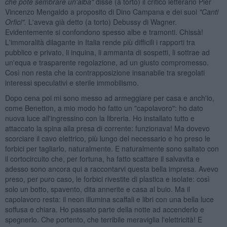
che pot
é sembrare un'alba"
disse (a torto) il critico letterario Pier
Vincenzo Mengaldo a proposito di Dino Campana e dei suoi
"Canti
Orfici".
L'aveva già detto (a torto) Debussy di Wagner.
Evidentemente si confondono spesso albe e tramonti. Chissà!
L'immoralità dilagante in Italia rende più difficili i rapporti tra
pubblico e privato, li inquina, li ammanta di sospetti, li sottrae ad
un'equa e trasparente regolazione, ad un giusto compromesso.
Così non resta che la contrapposizione insanabile tra sregolati
interessi speculativi e sterile immobilismo.
Dopo cena poi mi sono messo ad armeggiare per casa e anch'io,
come Benetton, a mio modo ho fatto un "capolavoro": ho dato
nuova luce all'ingressino con la libreria. Ho installato tutto e
attaccato la spina alla presa di corrente: funzionava! Ma dovevo
scorciare il cavo elettrico, più lungo del necessario e ho preso le
forbici per tagliarlo, naturalmente. E naturalmente sono saltato con
il cortocircuito che, per fortuna, ha fatto scattare il salvavita e
adesso sono ancora qui a raccontarvi questa bella impresa. Avevo
preso, per puro caso, le forbici rivestite di plastica e isolate: così
solo un botto, spavento, dita annerite e casa al buio. Ma il
capolavoro resta: il neon illumina scaffali e libri con una bella luce
soffusa e chiara. Ho passato parte della notte ad accenderlo e
spegnerlo. Che portento, che terribile meraviglia l'elettricità! E