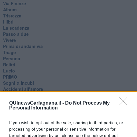
Via Firenze
Album
Tristezza
I libri
La scadenza
Passo a due
Vivere
Prima di andare via
Triage
Persona
Relitti
Lucio
PRIMO
Sogni & incubi
Accidenti all’amore
Protezione civile
Walter
QUInewsGarfagnana.it -
Do Not Process My
Appunti per l'inverno
Personal Information
Il muro di Baj
Biografia emotiva
If you wish to opt-out of the sale, sharing to third parties, or
La tempesta e altro
processing of your personal or sensitive information for
Umani
targeted advertising by us, please use the below opt-out