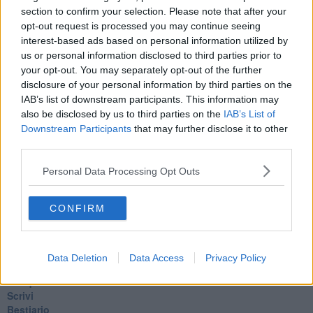
I bolidi
section to confirm your selection. Please note that after your
Parole
opt-out request is processed you may continue seeing
Amarezza
interest-based ads based on personal information utilized by
Colpa & merito
us or personal information disclosed to third parties prior to
Vento
your opt-out. You may separately opt-out of the further
​LA PANCHINA ROSSA Requiem per il Commissario
Ospedali del cuore
disclosure of your personal information by third parties on the
Coraçào
IAB’s list of downstream participants. This information may
Charlie
also be disclosed by us to third parties on the
IAB’s List of
Il telefono del vento
Downstream Participants
that may further disclose it to other
Testamento & Commiato
third parties.
Poeta
​La colpa - Memorie del commissario
Personal Data Processing Opt Outs
Autunno
Gracias a la vida
CONFIRM
Somnium
Fly me to the moon
Hop!
O sonho de um prisioneiro
Data Deletion
Data Access
Privacy Policy
Memòrias
Sto qui
Scrivi
Bestiario