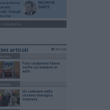
INCONTRI
ucca la mostra
D'ARTE
Marcello
selli “Dialoghi
la città"
Condoglianze
imi articoli
Vedi tutti
ronaca
Falsi carabinieri fanno
truffe coi bambini in
auto
ronaca
Un cadavere nella
cisterna biologica
interrata