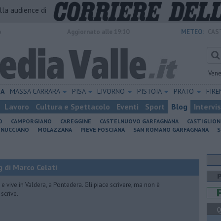
alla audience di
o
Aggiornato alle 19:10
METEO:
CAS
Vene
IA
MASSA CARRARA
PISA
LIVORNO
PISTOIA
PRATO
FIR
Lavoro
Cultura e Spettacolo
Eventi
Sport
Blog
Intervi
O
CAMPORGIANO
CAREGGINE
CASTELNUOVO GARFAGNANA
CASTIGLIO
INUCCIANO
MOLAZZANA
PIEVE FOSCIANA
SAN ROMANO GARFAGNANA
S
 di Marco Celati
vive in Valdera, a Pontedera. Gli piace scrivere, ma non è
scrive.
Q