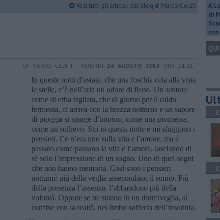
Vedi tutti gli articoli del blog di Marco Celati
A L
di 
Scar
con 
QUI
DI MARCO CELATI - VENERDÌ
24 AGOSTO 2018
ORE 11:31
In queste notti d’estate, che una foschia cela alla vista
le stelle, c’è nell’aria un odore di fieno. Un sentore
Ult
come di erba tagliata, che di giorno per il caldo
fermenta, ci arriva con la brezza notturna e un sapore
C
di pioggia si sparge d’intorno, come una promessa,
come un sollievo. Sto in questa notte e mi sfuggono i
pensieri. Ce n’era uno sulla vita e l’amore, ma è
passato come passano la vita e l’amore, lasciando di
sé solo l’impressione di un sogno. Uno di quei sogni
che non hanno memoria. Così sono i pensieri
C
notturni: più della veglia assecondano il sonno. Più
della presenza l’assenza, l’abbandono più della
volontà. Oppure se ne stanno in un dormiveglia, al
confine con la realtà, nel limbo sofferto dell’insonnia.