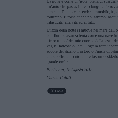
La notte è come un’isola, piena di sussurri
un’auto che passa, il treno lungo la ferrovi
lamenta. E tutto che sembra immobile, ingoiat
torturano. E forse anche noi saremo insetti
infastidita, alla vita ed al fato.
L’isola della notte si muove nel mare dell’os
ed i fiumi e avanza lenta come una nave in d
dietro un po’ del mio cuore e della testa, 
veglia, faticosa o lieta, lungo la rotta incer
sudore del giorno il ristoro o l’ansia di ogni
che ci offre un sentore di erbe, un desideri
grande ombra.
Pontedera, 18 Agosto 2018
Marco Celati