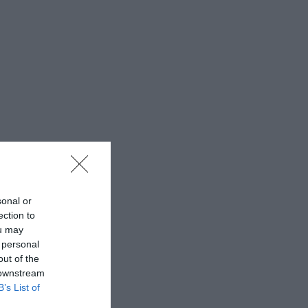
sonal or
ection to
ou may
 personal
out of the
 downstream
B’s List of