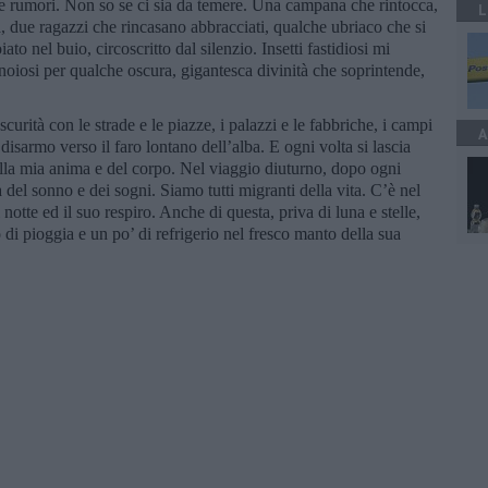
 e rumori. Non so se ci sia da temere. Una campana che rintocca,
L
a, due ragazzi che rincasano abbracciati, qualche ubriaco che si
o nel buio, circoscritto dal silenzio. Insetti fastidiosi mi
 noiosi per qualche oscura, gigantesca divinità che soprintende,
curità con le strade e le piazze, i palazzi e le fabbriche, i campi
A
isarmo verso il faro lontano dell’alba. E ogni volta si lascia
della mia anima e del corpo. Nel viaggio diuturno, dopo ogni
ta del sonno e dei sogni. Siamo tutti migranti della vita. C’è nel
 notte ed il suo respiro. Anche di questa, priva di luna e stelle,
o di pioggia e un po’ di refrigerio nel fresco manto della sua