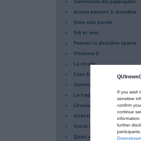
Confessioni del pappagallo
Ancora pensieri & disordine
Sono solo parole
Odi et amo
Pensieri in disordine sparso
Vitamina D
La strada
Caso & cambiamento
QUInewsGa
Com'esuli pensieri
If you wish 
La trappola di Tucidide, o dell
sensitive in
L'evoluzione umana
confirm you
continue se
Ad Astra
information 
further disc
Storia di io - Quasi un compit
participants
Quasi una lezione
Downstream 