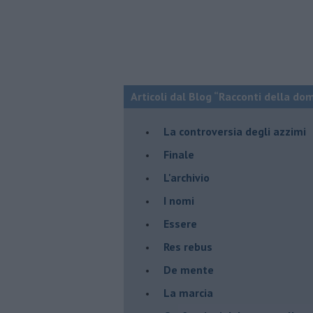
Articoli dal Blog “Racconti della do
La controversia degli azzimi
Finale
L'archivio
I nomi
Essere
Res rebus
De mente
La marcia