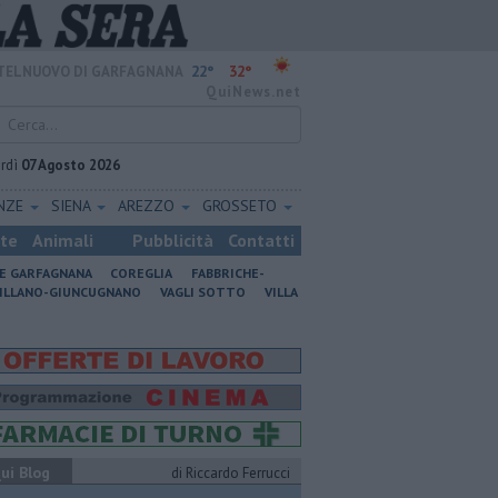
22°
32°
TELNUOVO DI GARFAGNANA
QuiNews.net
rdì
07 Agosto 2026
ENZE
SIENA
AREZZO
GROSSETO
ste
Animali
Pubblicità
Contatti
NE GARFAGNANA
COREGLIA
FABBRICHE-
ILLANO-GIUNCUGNANO
VAGLI SOTTO
VILLA
ui Blog
di Riccardo Ferrucci