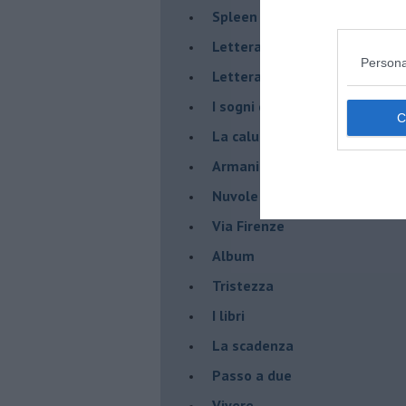
Spleen
Lettera a un amico
Persona
Lettera al sultano
I sogni del mattino
La calura
Armani
Nuvole
Via Firenze
Album
Tristezza
I libri
La scadenza
Passo a due
Vivere