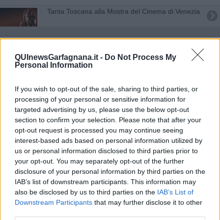
Tanta Toscana alla Mostra del Cinema di Venezia
QUInewsGarfagnana.it -
Do Not Process My
Spettacolo, è toscano il primo Circuito
Personal Information
multidisciplinare d'Italia
Cosa fare stasera ? Ecco i nostri suggerimenti
If you wish to opt-out of the sale, sharing to third parties, or
processing of your personal or sensitive information for
Astor Piazzolla e le sue radici a Massa
targeted advertising by us, please use the below opt-out
Sassorosso
section to confirm your selection. Please note that after your
E' meglio la città o la campagna? VIDEO
opt-out request is processed you may continue seeing
interest-based ads based on personal information utilized by
Infortunio a Gino Paoli, salta il concerto
us or personal information disclosed to third parties prior to
your opt-out. You may separately opt-out of the further
Risate in vernacolo al Teatrino di Vetriano
disclosure of your personal information by third parties on the
IAB’s list of downstream participants. This information may
Il coro che festeggia cinquanta anni
also be disclosed by us to third parties on the
IAB’s List of
Downstream Participants
that may further disclose it to other
Diciassette serate di grande musica
third parties.