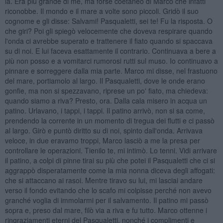
là. Era più grande di me, ma forse coetaneo di Marco che infatti
riconobbe. Il mondo e il mare a volte sono piccoli. Gridò il suo
cognome e gli disse: Salvami! Pasqualetti, sei te! Fu la risposta. O
che giri? Poi gli spiegò velocemente che doveva respirare quando
l'onda ci avrebbe superato e trattenere il fiato quando si spaccava
su di noi. E lui faceva esattamente il contrario. Continuava a bere a
più non posso e a vomitarci rumorosi rutti sul muso. Io continuavo a
pinnare e sorreggere dalla mia parte. Marco mi disse, nel frastuono
del mare, portiamolo al largo. Il Pasqualetti, dove le onde erano
gonfie, ma non si spezzavano, riprese un po' fiato, ma chiedeva:
quando siamo a riva? Presto, ora. Dalla cala misero in acqua un
patino. Urlavano, i tappi, i tappi. Il patino arrivò, non si sa come,
prendendo la corrente in un momento di tregua dei flutti e ci passò
al largo. Girò e puntò diritto su di noi, spinto dall'onda. Arrivava
veloce, in due eravamo troppi, Marco lasciò a me la presa per
controllare le operazioni. Tienilo te, mi intimò. Lo tenni. Vidi arrivare
il patino, a colpi di pinne tirai su più che potei il Pasqualetti che ci si
aggrappò disperatamente come la mia nonna diceva degli affogati:
che si attaccano ai rasoi. Mentre tiravo su lui, mi lasciai andare
verso il fondo evitando che lo scafo mi colpisse perché non avevo
granché voglia di immolarmi per il salvamento. Il patino mi passò
sopra e, preso dal mare, filò via a riva e fu tutto. Marco ottenne i
ringraziamenti eterni del Pasqualetti, nonché i complimenti e