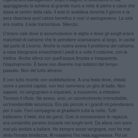
appoggiando la schiena al grande muro a retta di pietre e calce che
stava al centro della cala. Il sole lo scaldava durante il giorno e la
sera rilasciava quel calore benefico e così ci asciugavamo. La cala
era nostra, il sole tramontava. Silenzio.
C'erano cale dove si accumulavano le alghe e dove gli scogli erano
macchiati di catrame che le petroliere scaricavano al largo, in uscita
dal porto di Livorno. Anche la nostra aveva il problema del catrame,
a casa bisognava smacchiarsi i piedi e a volte il costume, con la
trielina. Anche allora con quell'acqua limpida e trasparente,
l'inquinamento. È bene non divenire mai lodatori del tempo
passato. Non del tutto almeno.
E non tutto ricordo con soddisfazione. A una festa dove, chissà
come e perché capitai, non feci nemmeno un giro di ballo. Non
sapevo, mi vergognavo a imparare, a muovermi, a chiedere.
Temevo il rifiuto. Ne avevo, anzi, un convincimento irrimediabile,
un'insostenibile sicurezza. Ero più piccolo e i grandi mi prendevano
per il culo. Feci compagnia al giradischi tutta la notte. Tutti
ballavano: il twist, era da ganzi. Così si conoscevano le ragazze,
era consentito persino toccarle nei lunghi lenti. Da allora non sono
mai più andato a ballare. Ho sempre avuto vergogna, non ho mai
vinto l'innata timidezza. Al massimo l'ho resa aggressiva. Poi un