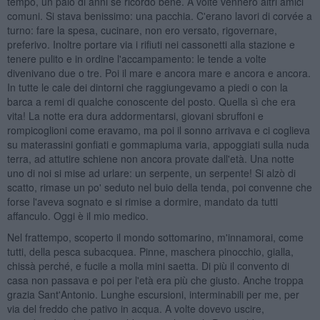
tempo, un paio di anni se ricordo bene. A volte vennero altri amici
comuni. Si stava benissimo: una pacchia. C'erano lavori di corvée a
turno: fare la spesa, cucinare, non ero versato, rigovernare,
preferivo. Inoltre portare via i rifiuti nei cassonetti alla stazione e
tenere pulito e in ordine l'accampamento: le tende a volte
divenivano due o tre. Poi il mare e ancora mare e ancora e ancora.
In tutte le cale dei dintorni che raggiungevamo a piedi o con la
barca a remi di qualche conoscente del posto. Quella sì che era
vita! La notte era dura addormentarsi, giovani sbruffoni e
rompicoglioni come eravamo, ma poi il sonno arrivava e ci coglieva
su materassini gonfiati e gommapiuma varia, appoggiati sulla nuda
terra, ad attutire schiene non ancora provate dall'età. Una notte
uno di noi si mise ad urlare: un serpente, un serpente! Si alzò di
scatto, rimase un po' seduto nel buio della tenda, poi convenne che
forse l'aveva sognato e si rimise a dormire, mandato da tutti
affanculo. Oggi è il mio medico.
Nel frattempo, scoperto il mondo sottomarino, m'innamorai, come
tutti, della pesca subacquea. Pinne, maschera pinocchio, gialla,
chissà perché, e fucile a molla mini saetta. Di più il convento di
casa non passava e poi per l'età era più che giusto. Anche troppa
grazia Sant'Antonio. Lunghe escursioni, interminabili per me, per
via del freddo che pativo in acqua. A volte dovevo uscire,