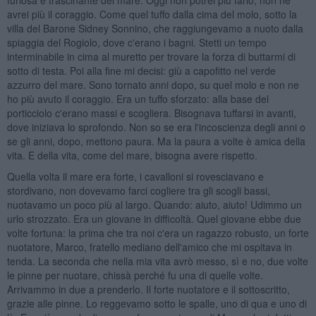
avrei più il coraggio. Come quel tuffo dalla cima del molo, sotto la
villa del Barone Sidney Sonnino, che raggiungevamo a nuoto dalla
spiaggia del Rogiolo, dove c'erano i bagni. Stetti un tempo
interminabile in cima al muretto per trovare la forza di buttarmi di
sotto di testa. Poi alla fine mi decisi: giù a capofitto nel verde
azzurro del mare. Sono tornato anni dopo, su quel molo e non ne
ho più avuto il coraggio. Era un tuffo sforzato: alla base del
porticciolo c'erano massi e scogliera. Bisognava tuffarsi in avanti,
dove iniziava lo sprofondo. Non so se era l'incoscienza degli anni o
se gli anni, dopo, mettono paura. Ma la paura a volte è amica della
vita. E della vita, come del mare, bisogna avere rispetto.
Quella volta il mare era forte, i cavalloni si rovesciavano e
stordivano, non dovevamo farci cogliere tra gli scogli bassi,
nuotavamo un poco più al largo. Quando: aiuto, aiuto! Udimmo un
urlo strozzato. Era un giovane in difficoltà. Quel giovane ebbe due
volte fortuna: la prima che tra noi c'era un ragazzo robusto, un forte
nuotatore, Marco, fratello mediano dell'amico che mi ospitava in
tenda. La seconda che nella mia vita avrò messo, sì e no, due volte
le pinne per nuotare, chissà perché fu una di quelle volte.
Arrivammo in due a prenderlo. Il forte nuotatore e il sottoscritto,
grazie alle pinne. Lo reggevamo sotto le spalle, uno di qua e uno di