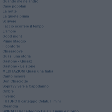
Quando me ne andrò
Case popolari
La notte
La quiete prima
Scrivere
Faccio scorrere il tempo
L'amore
Good night
Primo Maggio
Il conforto
Chissàdove
Quasi una storia
Gastone - Quisaz
Gastone - Le storie
MEDITAZIONI Quasi una fiaba
Canto minore
Don Chisciotte
Sopravvivere a Capodanno
Ombre
Inverno
FUTURO Il carteggio Celati, Fimini
Oleandra
SPIRALI Dal carteggio Celati, Fimini e ritorno