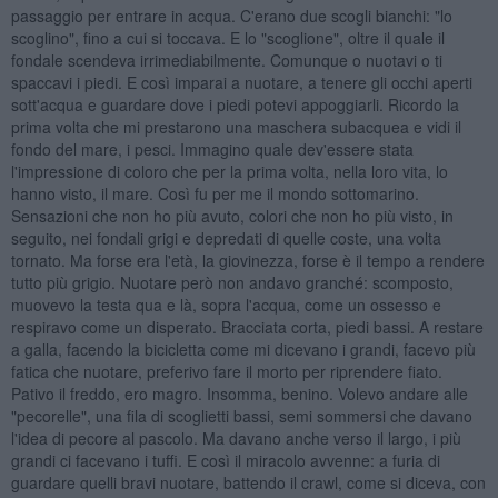
passaggio per entrare in acqua. C'erano due scogli bianchi: "lo
scoglino", fino a cui si toccava. E lo "scoglione", oltre il quale il
fondale scendeva irrimediabilmente. Comunque o nuotavi o ti
spaccavi i piedi. E così imparai a nuotare, a tenere gli occhi aperti
sott'acqua e guardare dove i piedi potevi appoggiarli. Ricordo la
prima volta che mi prestarono una maschera subacquea e vidi il
fondo del mare, i pesci. Immagino quale dev'essere stata
l'impressione di coloro che per la prima volta, nella loro vita, lo
hanno visto, il mare. Così fu per me il mondo sottomarino.
Sensazioni che non ho più avuto, colori che non ho più visto, in
seguito, nei fondali grigi e depredati di quelle coste, una volta
tornato. Ma forse era l'età, la giovinezza, forse è il tempo a rendere
tutto più grigio. Nuotare però non andavo granché: scomposto,
muovevo la testa qua e là, sopra l'acqua, come un ossesso e
respiravo come un disperato. Bracciata corta, piedi bassi. A restare
a galla, facendo la bicicletta come mi dicevano i grandi, facevo più
fatica che nuotare, preferivo fare il morto per riprendere fiato.
Pativo il freddo, ero magro. Insomma, benino. Volevo andare alle
"pecorelle", una fila di scoglietti bassi, semi sommersi che davano
l'idea di pecore al pascolo. Ma davano anche verso il largo, i più
grandi ci facevano i tuffi. E così il miracolo avvenne: a furia di
guardare quelli bravi nuotare, battendo il crawl, come si diceva, con