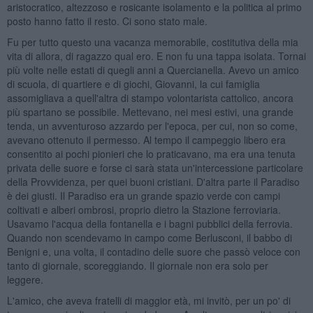
aristocratico, altezzoso e rosicante isolamento e la politica al primo
posto hanno fatto il resto. Ci sono stato male.
Fu per tutto questo una vacanza memorabile, costitutiva della mia
vita di allora, di ragazzo qual ero. E non fu una tappa isolata. Tornai
più volte nelle estati di quegli anni a Quercianella. Avevo un amico
di scuola, di quartiere e di giochi, Giovanni, la cui famiglia
assomigliava a quell'altra di stampo volontarista cattolico, ancora
più spartano se possibile. Mettevano, nei mesi estivi, una grande
tenda, un avventuroso azzardo per l'epoca, per cui, non so come,
avevano ottenuto il permesso. Al tempo il campeggio libero era
consentito ai pochi pionieri che lo praticavano, ma era una tenuta
privata delle suore e forse ci sarà stata un'intercessione particolare
della Provvidenza, per quei buoni cristiani. D'altra parte il Paradiso
è dei giusti. Il Paradiso era un grande spazio verde con campi
coltivati e alberi ombrosi, proprio dietro la Stazione ferroviaria.
Usavamo l'acqua della fontanella e i bagni pubblici della ferrovia.
Quando non scendevamo in campo come Berlusconi, il babbo di
Benigni e, una volta, il contadino delle suore che passò veloce con
tanto di giornale, scoreggiando. Il giornale non era solo per
leggere.
L'amico, che aveva fratelli di maggior età, mi invitò, per un po' di