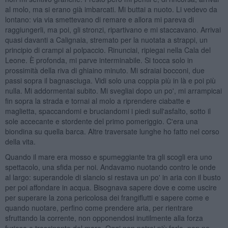
al molo, ma si erano già imbarcati. Mi buttai a nuoto. Li vedevo da
lontano: via via smettevano di remare e allora mi pareva di
raggiungerli, ma poi, gli stronzi, ripartivano e mi staccavano. Arrivai
quasi davanti a Calignaia, stremato per la nuotata a strappi, un
principio di crampi al polpaccio. Rinunciai, ripiegai nella Cala del
Leone. È profonda, mi parve interminabile. Si tocca solo in
prossimità della riva di ghiaino minuto. Mi sdraiai bocconi, due
passi sopra il bagnasciuga. Vidi solo una coppia più in là e poi più
nulla. Mi addormentai subito. Mi svegliai dopo un po', mi arrampicai
fin sopra la strada e tornai al molo a riprendere ciabatte e
maglietta, spaccandomi e bruciandomi i piedi sull'asfalto, sotto il
sole accecante e stordente del primo pomeriggio. C'era una
biondina su quella barca. Altre traversate lunghe ho fatto nel corso
della vita.
Quando il mare era mosso e spumeggiante tra gli scogli era uno
spettacolo, una sfida per noi. Andavamo nuotando contro le onde
al largo: superandole di slancio si restava un po' in aria con il busto
per poi affondare in acqua. Bisognava sapere dove e come uscire
per superare la zona pericolosa dei frangiflutti e sapere come e
quando nuotare, perfino come prendere aria, per rientrare
sfruttando la corrente, non opponendosi inutilmente alla forza
furiosa e trascinante del mare. Oggi non potrei più farlo, non ne