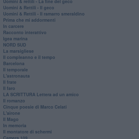
​Uomini & rettili - La fine del geco
Uomini & Rettili - Il geco
Uomini & Rettili - Il ramarro smeraldino
Prima che mi addormenti
In carcere
Racconto interattivo
Igea marina
​NORD SUD
La marsigliese
Il compleanno e il tempo
Barcelona
Il temporale
L'astronauta
Il frate
Il faro
​LA SCRITTURA Lettera ad un amico
Il romanzo
Cinque poesie di Marco Celati
L'airone
Il Mago
In memoria
Il montatore di schermi
Camera 109