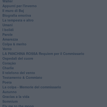
Walter
Appunti per l'inverno
Il muro di Baj
Biografia emotiva
La tempesta e altro
Umani
I bolidi
Parole
Amarezza
Colpa & merito
Vento
​LA PANCHINA ROSSA Requiem per il Commissario
Ospedali del cuore
Coraçào
Charlie
Il telefono del vento
Testamento & Commiato
Poeta
​La colpa - Memorie del commissario
Autunno
Gracias a la vida
Somnium
Fly me to the moon