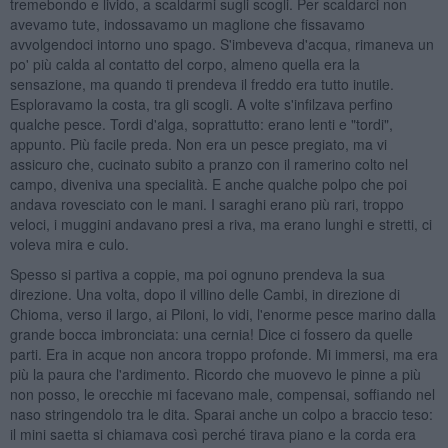
tremebondo e livido, a scaldarmi sugli scogli. Per scaldarci non
avevamo tute, indossavamo un maglione che fissavamo
avvolgendoci intorno uno spago. S'imbeveva d'acqua, rimaneva un
po' più calda al contatto del corpo, almeno quella era la
sensazione, ma quando ti prendeva il freddo era tutto inutile.
Esploravamo la costa, tra gli scogli. A volte s'infilzava perfino
qualche pesce. Tordi d'alga, soprattutto: erano lenti e "tordi",
appunto. Più facile preda. Non era un pesce pregiato, ma vi
assicuro che, cucinato subito a pranzo con il ramerino colto nel
campo, diveniva una specialità. E anche qualche polpo che poi
andava rovesciato con le mani. I saraghi erano più rari, troppo
veloci, i muggini andavano presi a riva, ma erano lunghi e stretti, ci
voleva mira e culo.
Spesso si partiva a coppie, ma poi ognuno prendeva la sua
direzione. Una volta, dopo il villino delle Cambi, in direzione di
Chioma, verso il largo, ai Piloni, lo vidi, l'enorme pesce marino dalla
grande bocca imbronciata: una cernia! Dice ci fossero da quelle
parti. Era in acque non ancora troppo profonde. Mi immersi, ma era
più la paura che l'ardimento. Ricordo che muovevo le pinne a più
non posso, le orecchie mi facevano male, compensai, soffiando nel
naso stringendolo tra le dita. Sparai anche un colpo a braccio teso:
il mini saetta si chiamava così perché tirava piano e la corda era