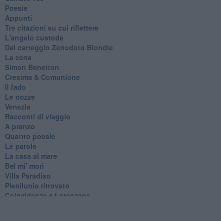
Poesie
Appunti
Tre citazioni su cui riflettere
L'angelo custode
Dal carteggio Zenodoto Blondie
La cena
Simon Benetton
Cresima & Comunione
Il fado
Le nozze
Venezia
Racconti di viaggio
A pranzo
Quattro poesie
Le parole
La casa al mare
Bel mi' morì
Villa Paradiso
Plenilunio ritrovato
Coincidenze e Lorenzana
Poesie e racconti
Un racconto ed una poesia