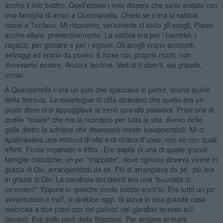
anche il mio babbo. Quell'estate i miei dissero che sarei andato con
una famiglia di amici a Quercianella. Chiesi se c'era la sabbia,
come a Tonfano. Mi risposero, veramente ci sono gli scogli. Piansi
anche allora, preventivamente. La sabbia era per i bambini, i
ragazzi, per giocare e per i signori. Gli scogli erano scomodi,
selvaggi ed erano da poveri. E forse noi, proprio ricchi, non
dovevamo essere. Ancora lacrime. Vedrai ti diverti, sei grande,
ormai.
A Quercianella c'era un sole che spaccava le pietre, anche quelle
della ferrovia. Le malelingue di città dicevano che quello era un
posto dove ci si appoggiava al treno quando passava. Presi una di
quelle "solate" che me la ricorderò per tutta la vita. Avevo delle
galle dietro la schiena che divennero croste insopportabili. Mi ci
spalmavano una mistura di olio e di chiara d'uovo, non so con quali
effetti. Forse impanato e fritto...Ero ospite di una di quelle grandi
famiglie cattoliche, un po' "trappiste", dove ognuno doveva vivere in
grazia di Dio, arrangiandosi da sé. Più si arrangiava da se', più era
in grazia di Dio. La parabola dei talenti era una "bucciata di
co'omero". Eppure in qualche modo crebbi anch'io. Era tutto un po'
avventuroso e naïf, si direbbe oggi. Si stava in una grande casa
ombrosa a due piani con dei palmizi nel giardino terroso sul
davanti. Era dalle parti della Stazione. Per andare al mare