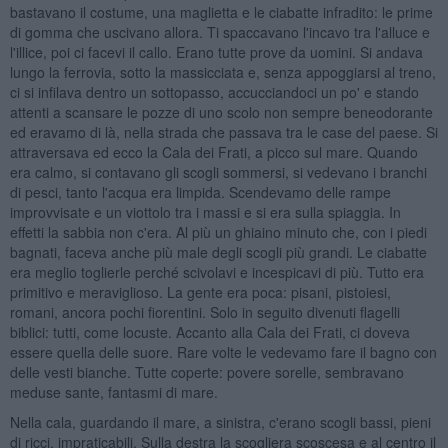
bastavano il costume, una maglietta e le ciabatte infradito: le prime
di gomma che uscivano allora. Ti spaccavano l'incavo tra l'alluce e
l'illice, poi ci facevi il callo. Erano tutte prove da uomini. Si andava
lungo la ferrovia, sotto la massicciata e, senza appoggiarsi al treno,
ci si infilava dentro un sottopasso, accucciandoci un po' e stando
attenti a scansare le pozze di uno scolo non sempre beneodorante
ed eravamo di là, nella strada che passava tra le case del paese. Si
attraversava ed ecco la Cala dei Frati, a picco sul mare. Quando
era calmo, si contavano gli scogli sommersi, si vedevano i branchi
di pesci, tanto l'acqua era limpida. Scendevamo delle rampe
improvvisate e un viottolo tra i massi e si era sulla spiaggia. In
effetti la sabbia non c'era. Al più un ghiaino minuto che, con i piedi
bagnati, faceva anche più male degli scogli più grandi. Le ciabatte
era meglio toglierle perché scivolavi e incespicavi di più. Tutto era
primitivo e meraviglioso. La gente era poca: pisani, pistoiesi,
romani, ancora pochi fiorentini. Solo in seguito divenuti flagelli
biblici: tutti, come locuste. Accanto alla Cala dei Frati, ci doveva
essere quella delle suore. Rare volte le vedevamo fare il bagno con
delle vesti bianche. Tutte coperte: povere sorelle, sembravano
meduse sante, fantasmi di mare.
Nella cala, guardando il mare, a sinistra, c'erano scogli bassi, pieni
di ricci, impraticabili. Sulla destra la scogliera scoscesa e al centro il