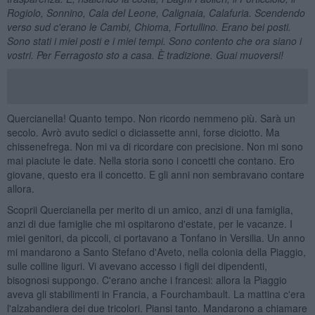
Rogiolo, Sonnino, Cala del Leone, Calignaia, Calafuria. Scendendo
verso sud c'erano le Cambi, Chioma, Fortullino. Erano bei posti.
Sono stati i miei posti e i miei tempi. Sono contento che ora siano i
vostri. Per Ferragosto sto a casa. È tradizione. Guai muoversi!
Quercianella! Quanto tempo. Non ricordo nemmeno più. Sarà un
secolo. Avrò avuto sedici o diciassette anni, forse diciotto. Ma
chissenefrega. Non mi va di ricordare con precisione. Non mi sono
mai piaciute le date. Nella storia sono i concetti che contano. Ero
giovane, questo era il concetto. E gli anni non sembravano contare
allora.
Scoprii Quercianella per merito di un amico, anzi di una famiglia,
anzi di due famiglie che mi ospitarono d'estate, per le vacanze. I
miei genitori, da piccoli, ci portavano a Tonfano in Versilia. Un anno
mi mandarono a Santo Stefano d'Aveto, nella colonia della Piaggio,
sulle colline liguri. Vi avevano accesso i figli dei dipendenti,
bisognosi suppongo. C'erano anche i francesi: allora la Piaggio
aveva gli stabilimenti in Francia, a Fourchambault. La mattina c'era
l'alzabandiera dei due tricolori. Piansi tanto. Mandarono a chiamare