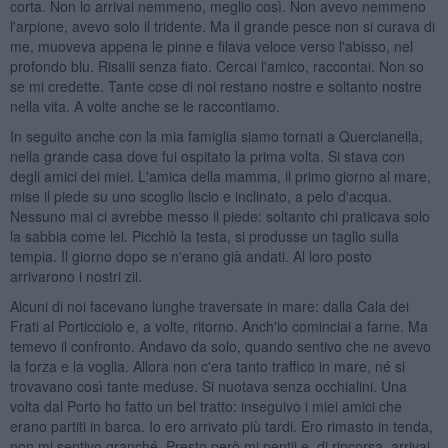
corta. Non lo arrivai nemmeno, meglio così. Non avevo nemmeno
l'arpione, avevo solo il tridente. Ma il grande pesce non si curava di
me, muoveva appena le pinne e filava veloce verso l'abisso, nel
profondo blu. Risalii senza fiato. Cercai l'amico, raccontai. Non so
se mi credette. Tante cose di noi restano nostre e soltanto nostre
nella vita. A volte anche se le raccontiamo.
In seguito anche con la mia famiglia siamo tornati a Quercianella,
nella grande casa dove fui ospitato la prima volta. Si stava con
degli amici dei miei. L'amica della mamma, il primo giorno al mare,
mise il piede su uno scoglio liscio e inclinato, a pelo d'acqua.
Nessuno mai ci avrebbe messo il piede: soltanto chi praticava solo
la sabbia come lei. Picchiò la testa, si produsse un taglio sulla
tempia. Il giorno dopo se n'erano già andati. Al loro posto
arrivarono i nostri zii.
Alcuni di noi facevano lunghe traversate in mare: dalla Cala dei
Frati al Porticciolo e, a volte, ritorno. Anch'io cominciai a farne. Ma
temevo il confronto. Andavo da solo, quando sentivo che ne avevo
la forza e la voglia. Allora non c'era tanto traffico in mare, né si
trovavano così tante meduse. Si nuotava senza occhialini. Una
volta dal Porto ho fatto un bel tratto: inseguivo i miei amici che
erano partiti in barca. Io ero arrivato più tardi. Ero rimasto in tenda,
non mi sentivo granché. Presto però mi pentii e, di rincorsa, arrivai