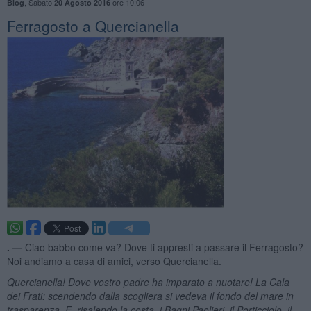
,
Sabato
ore 10:06
Blog
20 Agosto 2016
Ferragosto a Quercianella
. —
Ciao babbo come va? Dove ti appresti a passare il Ferragosto?
Noi andiamo a casa di amici, verso Quercianella.
Quercianella! Dove vostro padre ha imparato a nuotare! La Cala
dei Frati: scendendo dalla scogliera si vedeva il fondo del mare in
trasparenza. E, risalendo la costa, i Bagni Paolieri, il Porticciolo, il