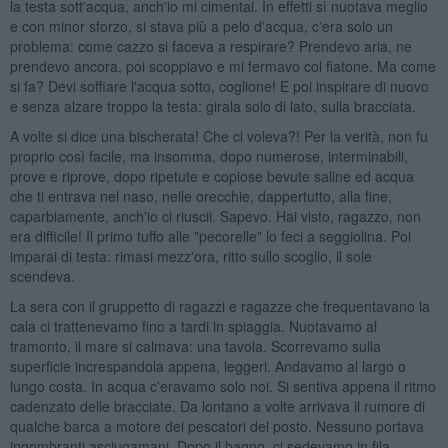
la testa sott'acqua, anch'io mi cimentai. In effetti sì nuotava meglio
e con minor sforzo, si stava più a pelo d'acqua, c'era solo un
problema: come cazzo si faceva a respirare? Prendevo aria, ne
prendevo ancora, poi scoppiavo e mi fermavo col fiatone. Ma come
si fa? Devi soffiare l'acqua sotto, coglione! E poi inspirare di nuovo
e senza alzare troppo la testa: girala solo di lato, sulla bracciata.
A volte si dice una bischerata! Che ci voleva?! Per la verità, non fu
proprio così facile, ma insomma, dopo numerose, interminabili,
prove e riprove, dopo ripetute e copiose bevute saline ed acqua
che ti entrava nel naso, nelle orecchie, dappertutto, alla fine,
caparbiamente, anch'io ci riuscii. Sapevo. Hai visto, ragazzo, non
era difficile! Il primo tuffo alle "pecorelle" lo feci a seggiolina. Poi
imparai di testa: rimasi mezz'ora, ritto sullo scoglio, il sole
scendeva.
La sera con il gruppetto di ragazzi e ragazze che frequentavano la
cala ci trattenevamo fino a tardi in spiaggia. Nuotavamo al
tramonto, il mare si calmava: una tavola. Scorrevamo sulla
superficie increspandola appena, leggeri. Andavamo al largo o
lungo costa. In acqua c'eravamo solo noi. Si sentiva appena il ritmo
cadenzato delle bracciate. Da lontano a volte arrivava il rumore di
qualche barca a motore dei pescatori del posto. Nessuno portava
ingombranti asciugamani. Dopo il bagno, ci sedevamo in fila,