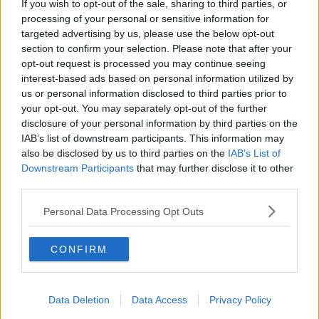
If you wish to opt-out of the sale, sharing to third parties, or
processing of your personal or sensitive information for
Covid, in provincia 318 nuovi positivi
targeted advertising by us, please use the below opt-out
section to confirm your selection. Please note that after your
Covid, tra Lucca e provincia 321 nuovi positivi
opt-out request is processed you may continue seeing
interest-based ads based on personal information utilized by
Covid, 147 casi tra Piana e Garfagnana
us or personal information disclosed to third parties prior to
your opt-out. You may separately opt-out of the further
Covid, in provincia 231 casi e nessuna vittima
disclosure of your personal information by third parties on the
IAB’s list of downstream participants. This information may
Covid, 166 nuovi contagi in provincia di Lucca
also be disclosed by us to third parties on the
IAB’s List of
Downstream Participants
that may further disclose it to other
Covid, 157 casi in più tra Piana e Garfagnana
third parties.
Personal Data Processing Opt Outs
Covid, 109 casi tra Piana, Versilia e Garfagnana
Covid, 90 contagi tra Piana e Garfagnana
CONFIRM
Covid, 56 casi nella Piana e 21 in Garfagnana
Data Deletion
Data Access
Privacy Policy
Covid, 133 tamponi positivi in provincia di Lucca