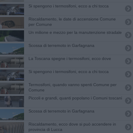
Si spengono i termosifoni, ecco a chi tocca
Riscaldamento, le date di accensione Comune
per Comune
Un milione e mezzo per la manutenzione stradale
Scossa di terremoto in Garfagnana
La Toscana spegne i termosifoni, ecco dove
Si spengono i termosifoni, ecco a chi tocca
Termosifoni, quando vanno spenti Comune per
Comune
Piccoli e grandi, quanti popolano i Comuni toscani
Scossa di terremoto in Garfagnana
Riscaldamento, ecco dove si può accendere in
provincia di Lucca