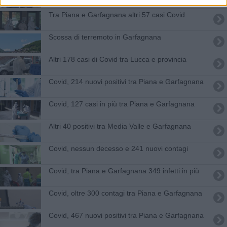
Tra Piana e Garfagnana altri 57 casi Covid
Scossa di terremoto in Garfagnana
Altri 178 casi di Covid tra Lucca e provincia
Covid, 214 nuovi positivi tra Piana e Garfagnana
Covid, 127 casi in più tra Piana e Garfagnana
Altri 40 positivi tra Media Valle e Garfagnana
Covid, nessun decesso e 241 nuovi contagi
Covid, tra Piana e Garfagnana 349 infetti in più
Covid, oltre 300 contagi tra Piana e Garfagnana
Covid, 467 nuovi positivi tra Piana e Garfagnana