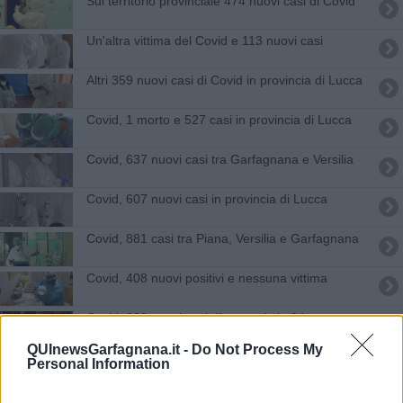
Sul territorio provinciale 474 nuovi casi di Covid
Un'altra vittima del Covid e 113 nuovi casi
Altri 359 nuovi casi di Covid in provincia di Lucca
Covid, 1 morto e 527 casi in provincia di Lucca
Covid, 637 nuovi casi tra Garfagnana e Versilia
Covid, 607 nuovi casi in provincia di Lucca
​Covid, 881 casi tra Piana, Versilia e Garfagnana
Covid, 408 nuovi positivi e nessuna vittima
Covid, 669 nuovi casi di contagio in 24 ore
QUInewsGarfagnana.it -
Do Not Process My
Covid, una vittima e 888 nuovi casi
Personal Information
Covid, 501 casi e una vittima in provincia