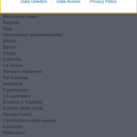
Data Deletion
Data Access
Privacy Policy
Passanti
Continuando, la nonna e il carretto
Metaverso smart
Fiamme
Anzi
Confessioni autoreferenziali
Utopie
Estate
Il lago
Il diluvio
La classe
Pensieri incoerenti
Dal balcone
Insomnia
Il guardiano
Lo sgombero
Erodoto e Tucidide
Il padre della storia
Pensieri brevi
L'evoluzione della specie
Il servizio
Riflessioni