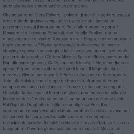
sono alternativo e sono anche un po' scemo.
Che squadrone! C'era Polvere, "polvere di stelle", il portiere spazza
aree, quando gridava «
m
ia!»
nelle uscite irruenti faceva un
polverone, da qui il soprannome. Poi si alternarono in porta il
Moscardini e il giovane Panaiotti, suo fratello Paolino, era un
attaccante agile e scaltro. Il capitano era il Pappa, centrocampista e
regista superbo.
«Il Pappa non sbaglia mai»
diceva. Io invece
sbagliavo spesso il passaggio e lui s'incazzava: una volta si rotolò
per terra dalla rabbia. C'erano Alioscia, figlio di Pinolo, padrone del
Bar, difensore grintoso, Caffè, terzino di fascia, il Moro, mediano di
spinta, Filippo, robusto libero dai piedi buoni. Il Mignudi, altra
mezz'ala, Rivera, centravanti. Il Balico, attaccante di Forderponte.
Totò, ala sinistra, che si ruppe un braccio al Brunner di Forcoli, il
campo dove spesso si giocava. Il Lupazzo, attaccante compatto.
Gocciola, fantasioso sul terreno di gioco, non meno che nella vita:
inventore della "realtà aumentata", prima ancora dell'era digitale.
Poi l'ispirato Draghetto e l'ottimo e puntiglioso Pelo, il cui
soprannome descriveva un'evidente caratteristica fisica: aveva una
diffusa peluria scura, perfino sulle spalle e, in compenso,
un'incipiente calvizie. Il dialettico Bonsi e il ruvido Zizzi, un fisico da
falegname: d'inverno girava solo con una maglia. Il Mézzo: un