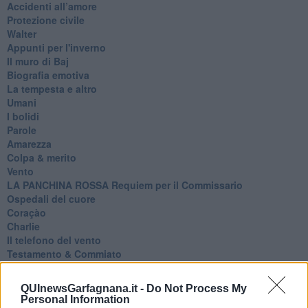
Accidenti all’amore
Protezione civile
Walter
Appunti per l'inverno
Il muro di Baj
Biografia emotiva
La tempesta e altro
Umani
I bolidi
Parole
Amarezza
Colpa & merito
Vento
​LA PANCHINA ROSSA Requiem per il Commissario
Ospedali del cuore
Coraçào
Charlie
Il telefono del vento
Testamento & Commiato
Poeta
​La colpa - Memorie del commissario
QUInewsGarfagnana.it -
Do Not Process My
Autunno
Personal Information