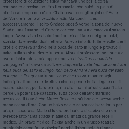
professore di educazione fisica mancava uno per la corsa
campestre e scelse me. Ero il prescelto: che culo! La pista di
atletica al tempo non c'era. Ci allenavamo sugli argini dell'Era e
dell'Arno e intorno al vecchio stadio Marconcini che,
successivamente, il solito Sindaco spostò verso la zona del nuovo
Stadio: una fissazione! Correre correvo, ma a me piaceva il salto in
lungo. Avevo visto i saltatori neri americani fare quei gran balzi,
scalciando e avvitandosi nell'aria. Volevo imitarli. Tutte le volte che il
prof si distraeva andavo nella buca del salto in lungo e provavo il
salto, sulla sabbia, dietro la porta. Allora il professore, non prima di
avere richiamato la mia appartenenza al
"settimo carciofi da
campagna"
, mi dava da scrivere cinquemila volte
"non devo entrare
nella buca del salto in lungo, non devo entrare nella buca del salto
in lungo..."
Era questa la punizione che usava impartire agli
indisciplinati come me. Mettevo cinque penne in fila, legate con il
nastro adesivo, per fare prima, ma alla fine mi arresi e così l'Italia
perse un potenziale saltatore. Tutta colpa dell'autoritarismo
scolastico. Il fatto è che Marco Rossi era più bravo e faceva anche
meno scena di me. Con un balzo solo e senza scalciare tanto per
aria, mi superava. Ma lo stile era ordinario e si capiva che non
avrebbe fatto tanta strada in atletica. Infatti da grande fece il
medico. Un bravo medico. Recita anche in un gruppo teatrale
amatoriale come "attor giovine" perché fisicamente è rimasto