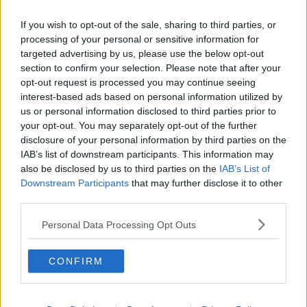
Gracias a la vida
Somnium
If you wish to opt-out of the sale, sharing to third parties, or
Fly me to the moon
processing of your personal or sensitive information for
Hop!
targeted advertising by us, please use the below opt-out
O sonho de um prisioneiro
Memòrias
section to confirm your selection. Please note that after your
Sto qui
opt-out request is processed you may continue seeing
Scrivi
interest-based ads based on personal information utilized by
Bestiario
us or personal information disclosed to third parties prior to
Pillole
your opt-out. You may separately opt-out of the further
Veglia
disclosure of your personal information by third parties on the
​“D” come delitto
IAB’s list of downstream participants. This information may
D
also be disclosed by us to third parties on the
IAB’s List of
Belle lettere
Downstream Participants
that may further disclose it to other
25 Aprile
third parties.
Todo el bien, todo el mal
Silenzio
Personal Data Processing Opt Outs
Le parole
​L’Australiana
Le stelle del jazz
CONFIRM
Vita & morte
Auguri
Moro