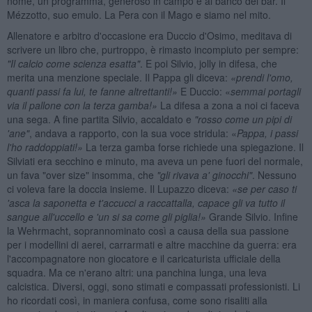
nome, un programma, generoso in campo e al banco del bar. Il
Mézzotto, suo emulo. La Pera con il Mago e siamo nel mito.
Allenatore e arbitro d'occasione era Duccio d'Osimo, meditava di
scrivere un libro che, purtroppo, è rimasto incompiuto per sempre:
"Il calcio come scienza esatta"
. E poi Silvio, jolly in difesa, che
merita una menzione speciale. Il Pappa gli diceva:
«prendi l'omo,
quanti passi fa lui, te fanne altrettanti!»
E Duccio: «
semmai portagli
via il pallone con la terza gamba!»
La difesa a zona a noi ci faceva
una sega. A fine partita Silvio, accaldato e
"rosso come un pipi di
'ane"
, andava a rapporto, con la sua voce stridula: «
Pappa, i passi
l'ho raddoppiati!»
La terza gamba forse richiede una spiegazione. Il
Silviati era secchino e minuto, ma aveva un pene fuori del normale,
un fava "over size" insomma, che
"gli rivava a' ginocchi"
. Nessuno
ci voleva fare la doccia insieme. Il Lupazzo diceva:
«se per caso ti
'asca la saponetta e t'accucci a raccattalla, capace gli va tutto il
sangue all'uccello e 'un si sa come gli piglia!»
Grande Silvio. Infine
la Wehrmacht, soprannominato così a causa della sua passione
per i modellini di aerei, carrarmati e altre macchine da guerra: era
l'accompagnatore non giocatore e il caricaturista ufficiale della
squadra. Ma ce n'erano altri: una panchina lunga, una leva
calcistica. Diversi, oggi, sono stimati e compassati professionisti. Li
ho ricordati così, in maniera confusa, come sono risaliti alla