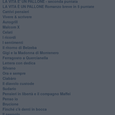
LA VITA E' UN PALLONE - seconda puntata
LA VITA È UN PALLONE Romanzo breve in 5 puntate
Cattivi pensieri
Vivere & scrivere
Autogrill
Malcom X
Celati
I ricordi
I sentimenti
Il ritorno di Belzeba
Gigi e la Madonna di Montenero
Ferragosto a Quercianella
Lettera con dedica
Silvano
Ora e sempre
Ciabàro
Il diavolo custode
Sudario
Pensieri in libertà e il compagno Maffei
Penso io
Brucione
Finché c'è denti in bocca
Il nespolo