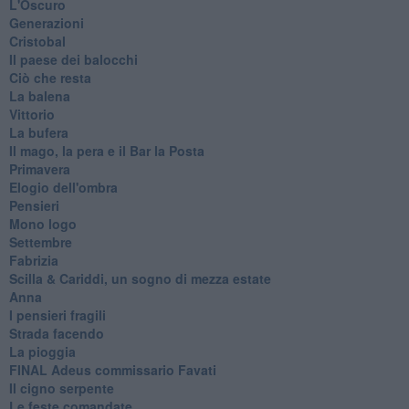
L'Oscuro
Generazioni
Cristobal
Il paese dei balocchi
Ciò che resta
La balena
Vittorio
La bufera
Il mago, la pera e il Bar la Posta
Primavera
Elogio dell'ombra
Pensieri
Mono logo
Settembre
Fabrizia
​Scilla & Cariddi, un sogno di mezza estate
Anna
I pensieri fragili
Strada facendo
La pioggia
FINAL Adeus commissario Favati
Il cigno serpente
Le feste comandate