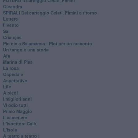
FUTURO Il carteggio Celati, Fimini
Oleandra
SPIRALI Dal carteggio Celati, Fimini e ritorno
Lettere
Il vento
Sal
Crianças
Pic nic a Salamansa - Plot per un racconto
Un tango e una storia
Afa
Marina di Pisa
La rosa
Ospedale
Aspettative
Life
A piedi
I migliori anni
Vi odio tutti
Primo Maggio
Il cameriere
L'ispettore Calò
L'isola
A teatro a teatro !