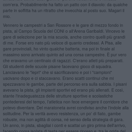
com'era. Probabilmente ha fatto un patto con il diavolo: da qualche
parte in soffitta ha un ritratto che invecchia al posto suo. Magari il
mio.
Vennero le campestri a San Rossore e le gare di mezzo fondo in
pista, al Campo Scuola del CONI o all'Arena Garibaldi. Vincevo le
gare di selezione per la mia scuola, anche contro quelli più grandi
di me. Forse ero nato più veloce di quanto credessi. A Pisa, alle
gare provinciali, ho vinto qualche batteria, ma poi in finale al
massimo sono arrivato quinto ad una corsa campestre. È pur vero
che eravamo un centinaio di ragazzi. C'erano atleti più preparati.
Gli studenti delle scuole pisane facevano gioco di squadra.
Lanciavano le "lepri" che si sacrificavano e poi i "campioni"
uscivano dopo e ci staccavano. Erano scatti continui che mi
spezzavano le gambe, parte del percorso era sulla sabbia. I pisani
avevano la pista, gli impianti sportivi ed erano più allenati. E così,
stante l'inadeguatezza delle strutture sportive e scolastiche
pontederesi del tempo, l'atletica non fece emergere il corridore che
potevo diventare. Del maratoneta avrei condiviso anche l'indole alla
solitudine. Per la verità avevo resistenza, un po' di fiato, gambe
robuste, ma non agilità di corsa, né senso della strategia di gara.
Un anno, in pista, sbagliai i conti e scattai un giro prima dell'arrivo,
facendo corsa isolata di testa per essere ripreso e, tra le grida del