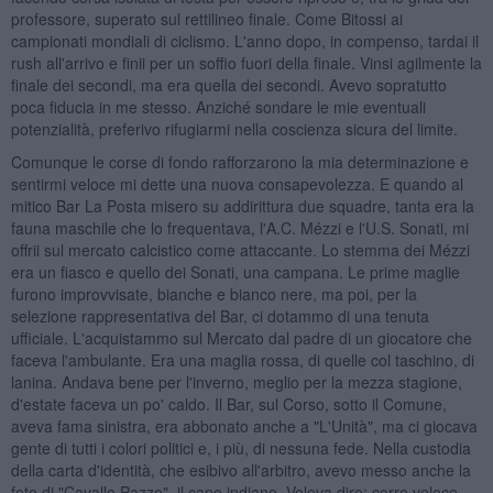
professore, superato sul rettilineo finale. Come Bitossi ai
campionati mondiali di ciclismo. L'anno dopo, in compenso, tardai il
rush all'arrivo e finii per un soffio fuori della finale. Vinsi agilmente la
finale dei secondi, ma era quella dei secondi. Avevo sopratutto
poca fiducia in me stesso. Anziché sondare le mie eventuali
potenzialità, preferivo rifugiarmi nella coscienza sicura del limite.
Comunque le corse di fondo rafforzarono la mia determinazione e
sentirmi veloce mi dette una nuova consapevolezza. E quando al
mitico Bar La Posta misero su addirittura due squadre, tanta era la
fauna maschile che lo frequentava, l'A.C. Mézzi e l'U.S. Sonati, mi
offrii sul mercato calcistico come attaccante. Lo stemma dei Mézzi
era un fiasco e quello dei Sonati, una campana. Le prime maglie
furono improvvisate, bianche e bianco nere, ma poi, per la
selezione rappresentativa del Bar, ci dotammo di una tenuta
ufficiale. L'acquistammo sul Mercato dal padre di un giocatore che
faceva l'ambulante. Era una maglia rossa, di quelle col taschino, di
lanina. Andava bene per l'inverno, meglio per la mezza stagione,
d'estate faceva un po' caldo. Il Bar, sul Corso, sotto il Comune,
aveva fama sinistra, era abbonato anche a "L'Unità", ma ci giocava
gente di tutti i colori politici e, i più, di nessuna fede. Nella custodia
della carta d'identità, che esibivo all'arbitro, avevo messo anche la
foto di "Cavallo Pazzo", il capo indiano. Voleva dire: corro veloce,