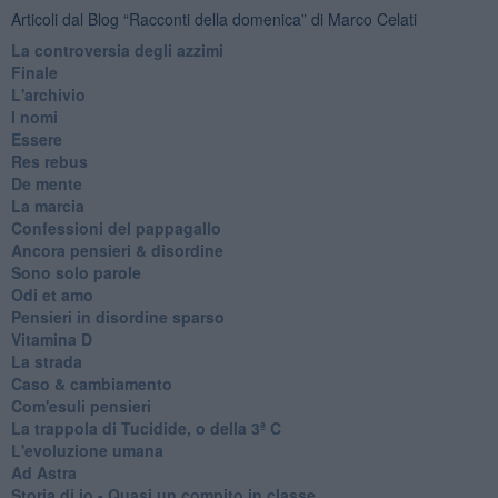
Articoli dal Blog “Racconti della domenica” di Marco Celati
La controversia degli azzimi
Finale
L'archivio
I nomi
Essere
Res rebus
De mente
La marcia
Confessioni del pappagallo
Ancora pensieri & disordine
Sono solo parole
Odi et amo
Pensieri in disordine sparso
Vitamina D
La strada
Caso & cambiamento
Com'esuli pensieri
La trappola di Tucidide, o della 3ª C
L'evoluzione umana
Ad Astra
Storia di io - Quasi un compito in classe