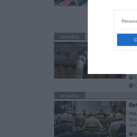
Cons
La
A
Persona
L
Attualità
Si 
TOSC
le d
L
E
Ca
Attualità
Re
PISA
tocc
Lucc
​M