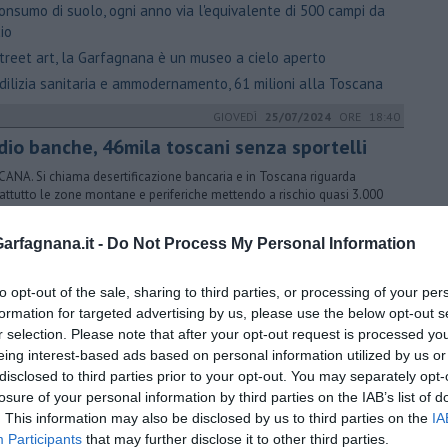
onsumo di suolo, ogni anno via l'equivalente di 500 campi da
io
treet art, la Garfagnana è un museo a cielo aperto
dilizia sanitaria e ammodernamento, 61 milioni alla Toscana
GIOVEDÌ
25/07/2024
ORE 18:40
dio banche, 46mila toscani senza sportelli
ANA. Si chiama desertificazione bancaria e in Toscana riguarda
attutto le zone montane e periferiche mettendo a rischio quasi 3.000
rese
rfagnana.it -
Do Not Process My Personal Information
ternet veloce, la fibra ottica scala l'Amiata
 bloccati in tutto il mondo, disagi negli aeroporti toscani
to opt-out of the sale, sharing to third parties, or processing of your per
oscana terra di badanti, sono 43.858
formation for targeted advertising by us, please use the below opt-out s
GIOVEDÌ
11/04/2024
ORE 16:00
r selection. Please note that after your opt-out request is processed y
eing interest-based ads based on personal information utilized by us or
reet art, la Garfagnana è un museo a cielo
disclosed to third parties prior to your opt-out. You may separately opt-
erto
losure of your personal information by third parties on the IAB’s list of
E FOSCIANA. In sei comuni del territorio i murales di artisti di fama
. This information may also be disclosed by us to third parties on the
IA
rnazionale per un progetto di rigenerazione urbana promosso dal
Participants
that may further disclose it to other third parties.