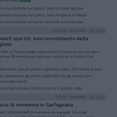
are la barella
re escursioniste nel panico smarrite sulle Apuane
ambino precipita dal ponte, volo d'urgenza al Meyer
re escursioniste nel panico smarrite sulle Apuane
MERCOLEDÌ
05/07/2023
ORE 18:20
ianti sportivi, maxi investimento della
gione
ANA. La Toscana mette a disposizione 12 milioni di euro che vanno
nanziare 40 interventi per migliorare e qualificare le strutture. Ecco
i
ldi estivi, toscani pronti a spendere oltre 200 milioni di euro
l, aumentano gli utenti soddisfatti ma gli autisti sono
ora troppo pochi
riva l'anticiclone Cerbero e porta il grande caldo
GIOVEDÌ
13/04/2023
ORE 12:06
ossa di terremoto in Garfagnana
ANO GIUNCUGNANO. ​Un terremoto di magnitudo 2.4 è stato