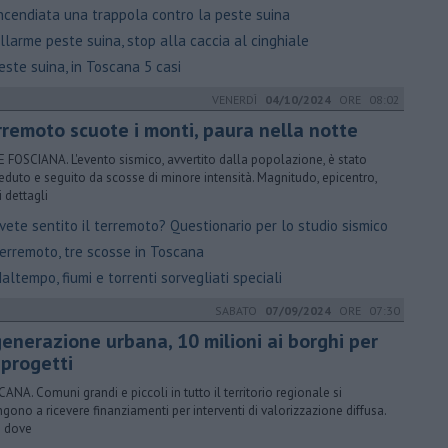
ncendiata una trappola contro la peste suina
larme peste suina, stop alla caccia al cinghiale
ste suina, in Toscana 5 casi
VENERDÌ
04/10/2024
ORE 08:02
rremoto scuote i monti, paura nella notte
E FOSCIANA. L'evento sismico, avvertito dalla popolazione, è stato
eduto e seguito da scosse di minore intensità. Magnitudo, epicentro,
 i dettagli
ete sentito il terremoto? Questionario per lo studio sismico
erremoto, tre scosse in Toscana
ltempo, fiumi e torrenti sorvegliati speciali
SABATO
07/09/2024
ORE 07:30
generazione urbana, 10 milioni ai borghi per
 progetti
ANA. Comuni grandi e piccoli in tutto il territorio regionale si
ngono a ricevere finanziamenti per interventi di valorizzazione diffusa.
 dove