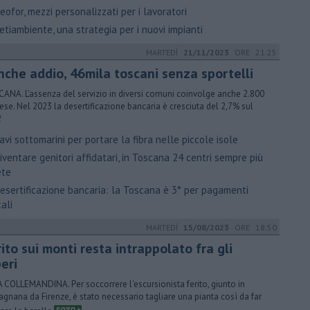
ofor, mezzi personalizzati per i lavoratori
tiambiente, una strategia per i nuovi impianti
MARTEDÌ
21/11/2023
ORE 21:25
nche addio, 46mila toscani senza sportelli
ANA. L'assenza del servizio in diversi comuni coinvolge anche 2.800
ese. Nel 2023 la desertificazione bancaria è cresciuta del 2,7% sul
2
vi sottomarini per portare la fibra nelle piccole isole
ventare genitori affidatari, in Toscana 24 centri sempre più
ete
Desertificazione bancaria: la Toscana è 3° per pagamenti
tali
MARTEDÌ
15/08/2023
ORE 18:50
ito sui monti resta intrappolato fra gli
eri
A COLLEMANDINA. Per soccorrere l'escursionista ferito, giunto in
agnana da Firenze, è stato necessario tagliare una pianta così da far