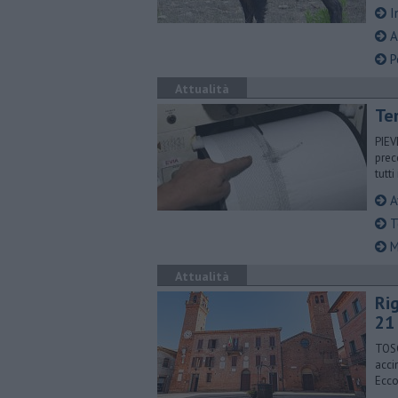
I
Al
Pe
Attualità
Te
PIEV
prec
tutti
Av
T
Ma
Attualità
Ri
21
TOSC
acci
Ecco