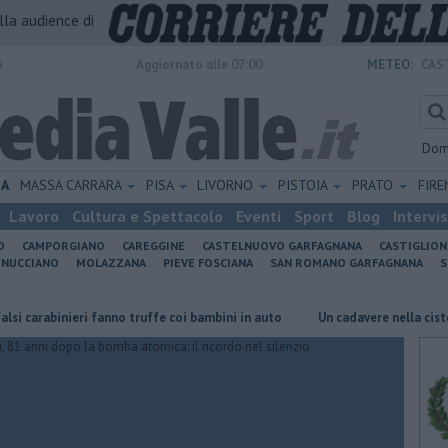
alla audience di
o
Aggiornato alle 07:00
METEO:
CAS
Dom
IA
MASSA CARRARA
PISA
LIVORNO
PISTOIA
PRATO
FIR
Lavoro
Cultura e Spettacolo
Eventi
Sport
Blog
Intervi
O
CAMPORGIANO
CAREGGINE
CASTELNUOVO GARFAGNANA
CASTIGLIO
INUCCIANO
MOLAZZANA
PIEVE FOSCIANA
SAN ROMANO GARFAGNANA
S
eri fanno truffe coi bambini in auto
Un cadavere nella cisterna biologic