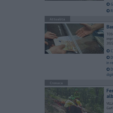
Ge
Re
Attualità
Ba
TOSC
impr
202
Ca
Di
in r
​
digi
Cronaca
Fer
alb
VILL
Garf