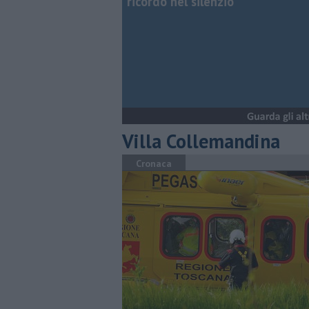
ricordo nel silenzio
Villa Collemandina
Cronaca