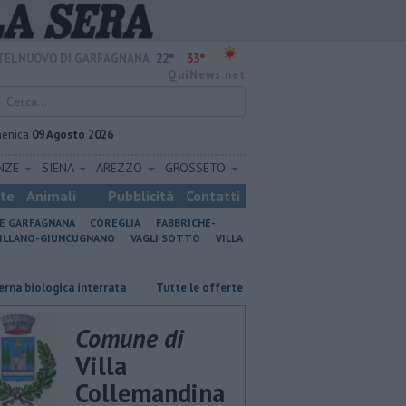
22°
33°
TELNUOVO DI GARFAGNANA
QuiNews.net
enica
09 Agosto 2026
ENZE
SIENA
AREZZO
GROSSETO
ste
Animali
Pubblicità
Contatti
NE GARFAGNANA
COREGLIA
FABBRICHE-
ILLANO-GIUNCUGNANO
VAGLI SOTTO
VILLA
a interrata
​Tutte le offerte di lavoro in provincia di Lucca
​Benzin
Comune di
Villa
Collemandina