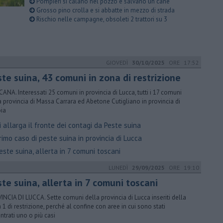
Pompieri si calano nel pozzo e salvano un cane
Grosso pino crolla e si abbatte in mezzo di strada
Rischio nelle campagne, obsoleti 2 trattori su 3
GIOVEDÌ
30/10/2025
ORE 17:52
te suina, 43 comuni in zona di restrizione
ANA. Interessati 25 comuni in provincia di Lucca, tutti i 17 comuni
a provincia di Massa Carrara ed Abetone Cutigliano in provincia di
oia
 allarga il fronte dei contagi da Peste suina
imo caso di peste suina in provincia di Lucca
ste suina, allerta in 7 comuni toscani
LUNEDÌ
29/09/2025
ORE 19:10
te suina, allerta in 7 comuni toscani
INCIA DI LUCCA. Sette comuni della provincia di Lucca inseriti della
 1 di restrizione, perché al confine con aree in cui sono stati
ontrati uno o più casi