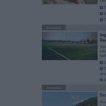
pass
T
B
T
Attualità
Imp
Re
TOSC
a fi
qual
Sa
Tp
anc
Ar
Attualità
Sc
SILL