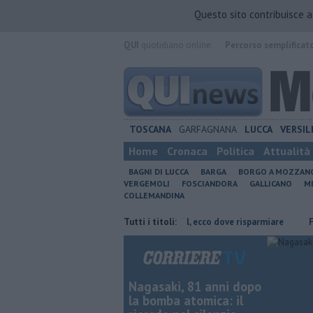
Questo sito contribuisce 
QUI
quotidiano online.
Percorso semplificat
TOSCANA
GARFAGNANA
LUCCA
VERSIL
Home
Cronaca
Politica
Attualità
BAGNI DI LUCCA
BARGA
BORGO A MOZZAN
VERGEMOLI
FOSCIANDORA
GALLICANO
M
COLLEMANDINA
di Lucca
​Benzina, gasolio, gpl, ecco dove risparmiare
Tutti i titoli:
Falsi carabini
Nagasaki, 81 anni dopo
la bomba atomica: il