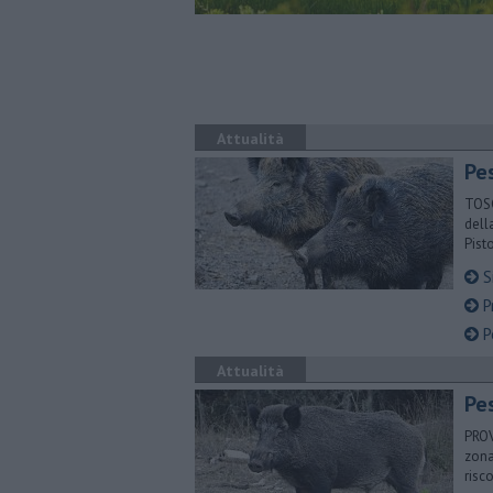
Attualità
Pes
TOSC
dell
Pist
Si
Pr
Pe
Attualità
Pes
PROV
zona
risc