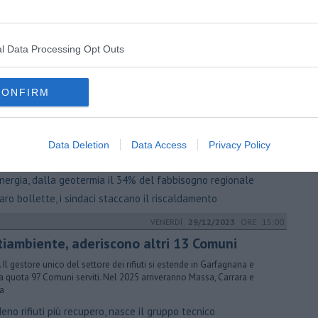
iglio regionale
 street art colora il cuore del Chianti
rte urbana, è toscano il più esteso museo a cielo aperto
l Data Processing Opt Outs
a più grande opera di Blub a Castellina Scalo
LUNEDÌ
08/04/2024
ORE 18:10
CONFIRM
spengono i termosifoni, ecco a chi tocca
ANA. E’ iniziata la fase di stop per gli impianti di riscaldamento. Tutte
ate Comune per Comune in Toscana secondo le zone climatiche
Data Deletion
Data Access
Privacy Policy
a Toscana ha il suo primo orologio climatico
nergia, dalla geotermia il 34% del fabbisogno regionale
ro bollette, i sindaci staccano il riscaldamento
VENERDÌ
29/12/2023
ORE 15:00
tiambiente, aderiscono altri 13 Comuni
. Il gestore unico del settore dei rifiuti si estende in Garfagnana e
a quota 97 Comuni serviti. Nel 2025 arriveranno Massa, Carrara e
a
eno rifiuti più recupero, nasce il gruppo tecnico