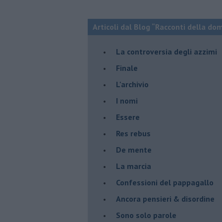
Articoli dal Blog “Racconti della do
La controversia degli azzimi
Finale
L'archivio
I nomi
Essere
Res rebus
De mente
La marcia
Confessioni del pappagallo
Ancora pensieri & disordine
Sono solo parole