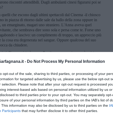
ono riscontri attendibili. Dagli ambulanti cinesi figurarsi poi se
o?
 quelli che escono dagli ultimi spettacoli dal Cinema -il chiosco
no in piazza di ritorno dalle sale da ballo della zona oppure in
co, un emarginato, magari uno straniero. L'Anna aveva quel
nvitante, che sembrava dire sono sola e persa come te. Forse uno
gabondo e lascivo: un complimento di troppo, un approccio più
 e la cosa era degenerata nel sangue. Oppure qualcosa del suo
bocca da chiudere.
i gialli non esisterà, ma nella vita e per caso invece sì, esiste
 delle indagini condotte con cura e poi, dopo un mesetto, il
rfagnana.it -
Do Not Process My Personal Information
 morbosi "giallisti". La donna non aveva familiari, solo parenti
 ancorché interpellati. A chi importava, in fondo. Il camper
ato dalle pratiche e immerso nelle nebbie della burocrazia, poi
to opt-out of the sale, sharing to third parties, or processing of your per
lla storia e del passaggio sulla terra dell'Anna Biagini, del suo
formation for targeted advertising by us, please use the below opt-out s
issario, ascoltando la tromba e la voce delicata e tormentata di
r selection. Please note that after your opt-out request is processed y
nno posero rimedio, se non alla vita, almeno a quel giorno. Un
eing interest-based ads based on personal information utilized by us or
disclosed to third parties prior to your opt-out. You may separately opt-
losure of your personal information by third parties on the IAB’s list of
. This information may also be disclosed by us to third parties on the
IA
Participants
that may further disclose it to other third parties.