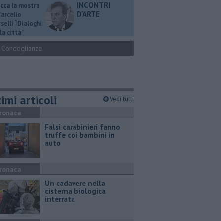
INCONTRI
ucca la mostra
D'ARTE
Marcello
selli “Dialoghi
la città"
Condoglianze
imi articoli
Vedi tutti
ronaca
Falsi carabinieri fanno
truffe coi bambini in
auto
ronaca
Un cadavere nella
cisterna biologica
interrata