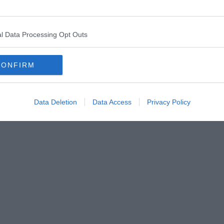
o del Cineplex, c'era davvero un chiosco: quello del signor
nte. In molti, con qualsiasi stagione, prima o dopo il Cinema,
l Data Processing Opt Outs
 Anche il "filmofago intollerante". Il signor Biagio è scomparso
endendogli omaggio. Isabella -non Anna- Biagini è stata una
nta e settanta, caduta in disgrazia e in miseria, che merita
CONFIRM
 il chiosco del compianto Biagio, né con la storia inventata e
e un cognome hanno fatto scattare il transfert nella mia mente
e.
Data Deletion
Data Access
Privacy Policy