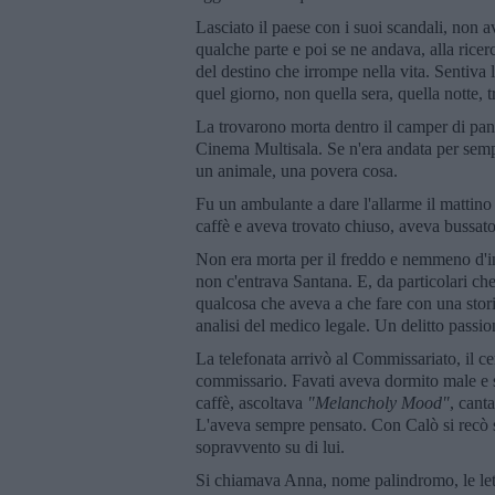
Lasciato il paese con i suoi scandali, non a
qualche parte e poi se ne andava, alla rice
del destino che irrompe nella vita. Sentiva
quel giorno, non quella sera, quella notte, 
La trovarono morta dentro il camper di pani
Cinema Multisala. Se n'era andata per sempr
un animale, una povera cosa.
Fu un ambulante a dare l'allarme il mattino 
caffè e aveva trovato chiuso, aveva bussato,
Non era morta per il freddo e nemmeno d'in
non c'entrava Santana. E, da particolari che
qualcosa che aveva a che fare con una stori
analisi del medico legale. Un delitto passio
La telefonata arrivò al Commissariato, il ce
commissario. Favati aveva dormito male e si
caffè, ascoltava
"Melancholy Mood"
, cant
L'aveva sempre pensato. Con Calò si recò su
sopravvento su di lui.
Si chiamava Anna, nome palindromo, le lett