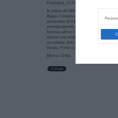
Pontedera, 12 Febbraio 2017
In piazza del Mercato a Pontedera, a fianc
Biagio Cassiano, noto commerciante ambula
Persona
passavamo di lì per un panino e una birra.
prematuramente e voglio qui ricordarlo, r
formosa attrice e showgirl degli anni sessa
almeno una menzione. Non c'entra nulla con
raccontata. Solo la vicinanza tra un nome 
bacata. Forse a entrambi debbo delle scus
Marco Celati