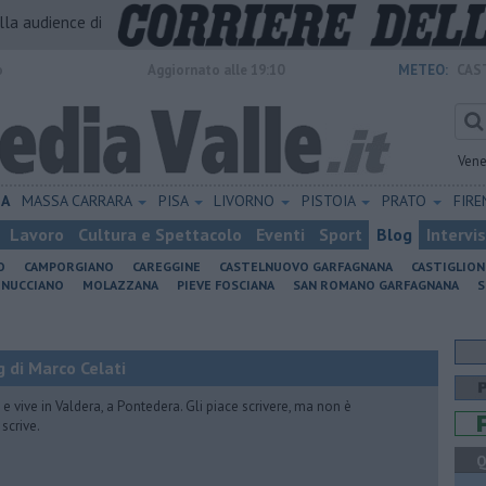
alla audience di
o
Aggiornato alle 19:10
METEO:
CAS
Vene
IA
MASSA CARRARA
PISA
LIVORNO
PISTOIA
PRATO
FIR
Lavoro
Cultura e Spettacolo
Eventi
Sport
Blog
Intervi
O
CAMPORGIANO
CAREGGINE
CASTELNUOVO GARFAGNANA
CASTIGLIO
INUCCIANO
MOLAZZANA
PIEVE FOSCIANA
SAN ROMANO GARFAGNANA
S
 di Marco Celati
vive in Valdera, a Pontedera. Gli piace scrivere, ma non è
scrive.
Q