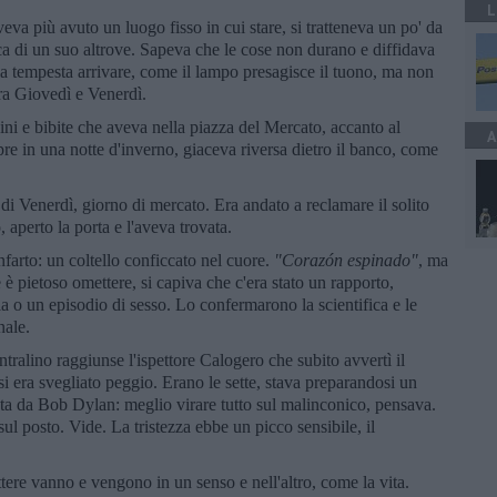
L
veva più avuto un luogo fisso in cui stare, si tratteneva un po' da
rca di un suo altrove. Sapeva che le cose non durano e diffidava
 la tempesta arrivare, come il lampo presagisce il tuono, ma non
tra Giovedì e Venerdì.
ni e bibite che aveva nella piazza del Mercato, accanto al
A
e in una notte d'inverno, giaceva riversa dietro il banco, come
di Venerdì, giorno di mercato. Era andato a reclamare il solito
 aperto la porta e l'aveva trovata.
farto: un coltello conficcato nel cuore.
"Corazón espinado"
, ma
 è pietoso omettere, si capiva che c'era stato un rapporto,
a o un episodio di sesso. Lo confermarono la scientifica e le
nale.
ntralino raggiunse l'ispettore Calogero che subito avvertì il
 era svegliato peggio. Erano le sette, stava preparandosi un
ata da Bob Dylan: meglio virare tutto sul malinconico, pensava.
l posto. Vide. La tristezza ebbe un picco sensibile, il
ere vanno e vengono in un senso e nell'altro, come la vita.