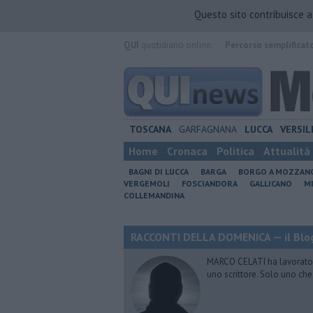
Questo sito contribuisce 
QUI
quotidiano online.
Percorso semplificat
TOSCANA
GARFAGNANA
LUCCA
VERSIL
Home
Cronaca
Politica
Attualità
BAGNI DI LUCCA
BARGA
BORGO A MOZZAN
VERGEMOLI
FOSCIANDORA
GALLICANO
M
COLLEMANDINA
RACCONTI DELLA DOMENICA — il Blog
MARCO CELATI ha lavorato e 
uno scrittore. Solo uno che 