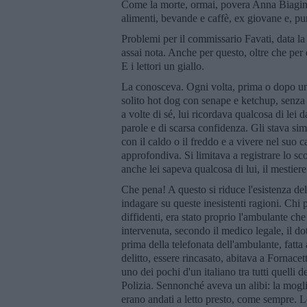
Come la morte, ormai, povera Anna Biagini,
alimenti, bevande e caffè, ex giovane e, pu
Problemi per il commissario Favati, data la p
assai nota. Anche per questo, oltre che per
E i lettori un giallo.
La conosceva. Ogni volta, prima o dopo un 
solito hot dog con senape e ketchup, senza 
a volte di sé, lui ricordava qualcosa di lei
parole e di scarsa confidenza. Gli stava sim
con il caldo o il freddo e a vivere nel suo
approfondiva. Si limitava a registrare lo sc
anche lei sapeva qualcosa di lui, il mestier
Che pena! A questo si riduce l'esistenza del
indagare su queste inesistenti ragioni. Chi po
diffidenti, era stato proprio l'ambulante ch
intervenuta, secondo il medico legale, il d
prima della telefonata dell'ambulante, fatta
delitto, essere rincasato, abitava a Fornace
uno dei pochi d'un italiano tra tutti quelli de
Polizia. Sennonché aveva un alibi: la moglie
erano andati a letto presto, come sempre. L