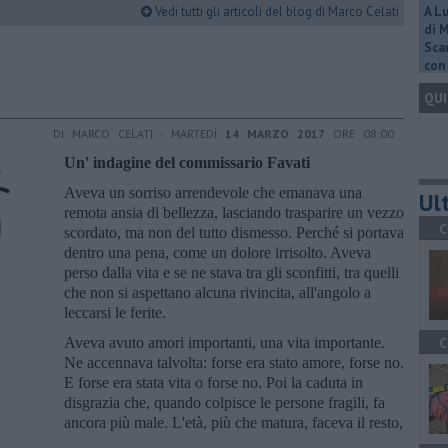
Vedi tutti gli articoli del blog di Marco Celati
A L
di 
Scar
con 
QUI
DI MARCO CELATI - MARTEDÌ
14 MARZO 2017
ORE 08:00
Un' indagine del commissario Favati
Aveva un sorriso arrendevole che emanava una
Ult
remota ansia di bellezza, lasciando trasparire un vezzo
C
scordato, ma non del tutto dismesso. Perché si portava
dentro una pena, come un dolore irrisolto. Aveva
perso dalla vita e se ne stava tra gli sconfitti, tra quelli
che non si aspettano alcuna rivincita, all'angolo a
leccarsi le ferite.
Aveva avuto amori importanti, una vita importante.
C
Ne accennava talvolta: forse era stato amore, forse no.
E forse era stata vita o forse no. Poi la caduta in
disgrazia che, quando colpisce le persone fragili, fa
ancora più male. L'età, più che matura, faceva il resto,