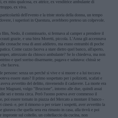
 ex miss qualcosa, ex attrice, ex venditrice ambulante di
rtroppo, ex viva.
articolarità dell'evento e la triste storia della donna, un tempo
 dovere, i superiori in Questura, avrebbero preteso un colpevole.
film, Nedo, il commissario, si fermava al camper a prendere il
crauti grazie, e una birra Moretti, piccola. L'Anna gli accennava
 dalle cronache rosa di anni addietro, ma erano entrambi di poche
patica. Come cazzo faceva a stare dietro quel banco, all'aperto,
 camper, attrezzato da chiosco ambulante? Se lo chiedeva, ma non
ontrino e quel sorriso disarmante, pagava e salutava: chissà se
e che faceva.
le persone: senza un perché si vive e si muore e a lui toccava
teva essere stato? Il primo sospettato per i poliziotti, scafati e
e aveva avvertito del delitto, rinvenendo il cadavere. La morte era
ottor Magnani, vulgo "Brucione", intorno alle due, quindi assai
 alle sei e trenta circa. Però l'uomo poteva aver commesso il
tte, poi essere tornato in piazza del Mercato a montare il banco -
i cinesi- e, per il rimorso o per sviare i sospetti, aver avvertito la
 giurava che quella sera era rimasto in casa, alla tivvù e poi
e impronte sul coltello, un coltellaccio da cucina, non