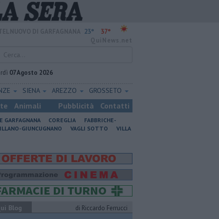
23°
37°
TELNUOVO DI GARFAGNANA
QuiNews.net
rdì
07 Agosto 2026
ENZE
SIENA
AREZZO
GROSSETO
ste
Animali
Pubblicità
Contatti
NE GARFAGNANA
COREGLIA
FABBRICHE-
ILLANO-GIUNCUGNANO
VAGLI SOTTO
VILLA
ui Blog
di Riccardo Ferrucci