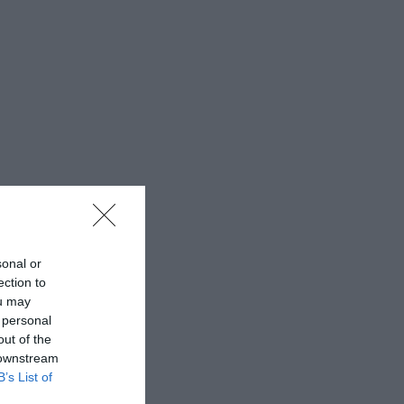
sonal or
ection to
ou may
 personal
out of the
 downstream
B’s List of