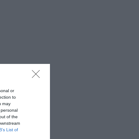
sonal or
ection to
ou may
 personal
out of the
 downstream
B’s List of