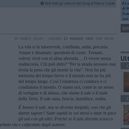
Vedi tutti gli articoli del blog di Marco Celati
A L
di 
Scar
con 
QUI
DI MARCO CELATI - GIOVEDÌ
22 MAGGIO 2025
ORE 08:00
La vita si fa miserevole, confinata, arida, precaria.
Amare e disamare: questioni di cuore. Tornare,
Ult
volver, vivir con el alma aferrada… O vivere senza
malinconia. Chi può dirlo? “Per la strada nessuno mai
C
rivela la pena che gli morde la vita”. Non ho più
memoria del tempo breve e il mondo non ne ha più
del tempo lungo. Così l’esistenza ci conduce e ci
condiziona il mondo. O siamo noi, come in un senso
di vertigine e di abisso, che siamo il sale o il male
della Terra. Il sale sana, brucia, inaridisce, esalta.
C
É buono
il sale, ma se diventa insipido, con che gli
darete sapore? Siate sapidi in voi stessi e state in pace
gli uni con gli altri. Perché se il sale diventa sciocco
ettato via e calpestato dagli uomini.