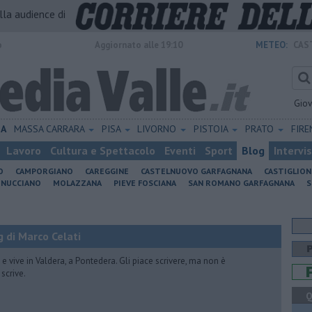
alla audience di
o
Aggiornato alle 19:10
METEO:
CAS
Gio
IA
MASSA CARRARA
PISA
LIVORNO
PISTOIA
PRATO
FIR
Lavoro
Cultura e Spettacolo
Eventi
Sport
Blog
Intervi
O
CAMPORGIANO
CAREGGINE
CASTELNUOVO GARFAGNANA
CASTIGLIO
INUCCIANO
MOLAZZANA
PIEVE FOSCIANA
SAN ROMANO GARFAGNANA
S
 di Marco Celati
vive in Valdera, a Pontedera. Gli piace scrivere, ma non è
scrive.
Q