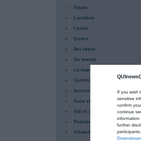
Finale
L'archivio
I nomi
Essere
Res rebus
De mente
La marcia
QUInewsGa
Confessioni del pappagallo
Ancora pensieri & disordine
If you wish 
sensitive in
Sono solo parole
confirm you
Odi et amo
continue se
information 
Pensieri in disordine sparso
further disc
Vitamina D
participants
Downstream 