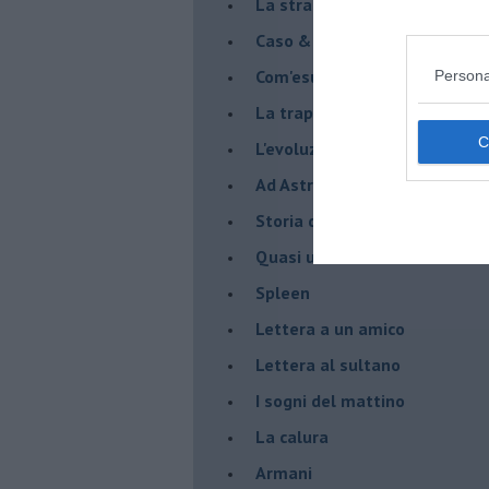
La strada
Caso & cambiamento
Com'esuli pensieri
Persona
La trappola di Tucidide, o dell
L'evoluzione umana
Ad Astra
Storia di io - Quasi un compit
Quasi una lezione
Spleen
Lettera a un amico
Lettera al sultano
I sogni del mattino
La calura
Armani