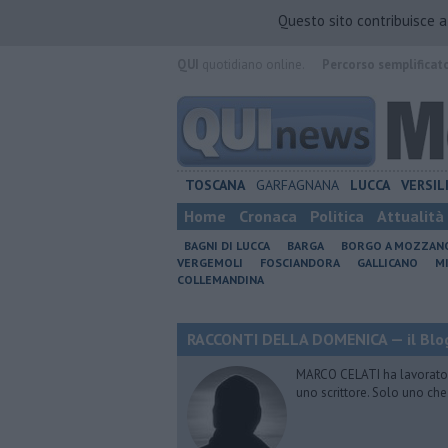
Questo sito contribuisce 
QUI
quotidiano online.
Percorso semplificat
TOSCANA
GARFAGNANA
LUCCA
VERSIL
Home
Cronaca
Politica
Attualità
BAGNI DI LUCCA
BARGA
BORGO A MOZZAN
VERGEMOLI
FOSCIANDORA
GALLICANO
M
COLLEMANDINA
RACCONTI DELLA DOMENICA — il Blog
MARCO CELATI ha lavorato e 
uno scrittore. Solo uno che 