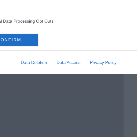
l Data Processing Opt Outs
a 3ª C
CONFIRM
o in classe
Data Deletion
Data Access
Privacy Policy