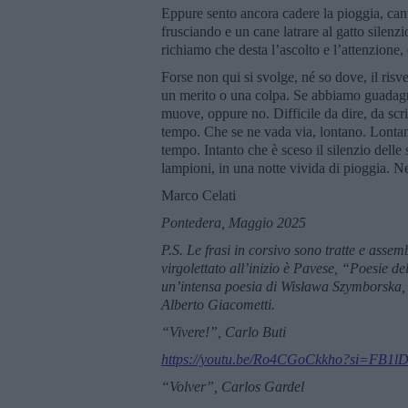
Eppure sento ancora cadere la pioggia, canta
frusciando e un cane latrare al gatto silenzio
richiamo che desta l’ascolto e l’attenzione, e
Forse non qui si svolge, né so dove, il risve
un merito o una colpa. Se abbiamo guadagn
muove, oppure no. Difficile da dire, da scri
tempo. Che se ne vada via, lontano. Lontan
tempo. Intanto che è sceso il silenzio delle s
lampioni, in una notte vivida di pioggia. Ne
Marco Celati
Pontedera, Maggio 2025
P.S. Le frasi in corsivo sono tratte
e assemb
virgolettato
all’inizio è Pavese,
“Poesie de
un
’
intensa poesia di Wisława Szymborska,
Alberto Giacometti.
“Vivere!”, Carlo Buti
https://youtu.be/Ro4CGoCkkho?si=FB
“Volver”, Carlos Gardel