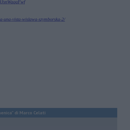
o8JsnWaqaFwf
-a-una-vista-wislawa-szymborska-2/
menica” di Marco Celati