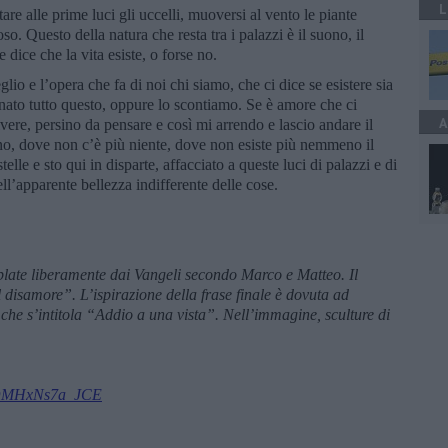
L
re alle prime luci gli uccelli, muoversi al vento le piante
so. Questo della natura che resta tra i palazzi è il suono, il
 dice che la vita esiste, o forse no.
glio e l’opera che fa di noi chi siamo, che ci dice se esistere sia
ato tutto questo, oppure lo scontiamo. Se è amore che ci
A
vere, persino da pensare e così mi arrendo e lascio andare il
o, dove non c’è più niente, dove non esiste più nemmeno il
telle e sto qui in disparte, affacciato a queste luci di palazzi e di
ll’apparente bellezza indifferente delle cose.
late liberamente dai Vangeli secondo Marco e Matteo. Il
l disamore
”.
L’ispirazione
della frase finale
è dovuta ad
 che s
’intitola
“Addio a una vista
”. Nell’immagine, sculture di
1lDMHxNs7a_JCE