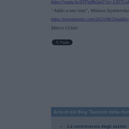
https://youtu.be/0TPtsf8nSpQ?si=UD7U
“Addio a una vista”, Wislawa Szymborska
https://poesiainrete.com/2023/08/20/addio
Marco Celati
Articoli dal Blog “Racconti della do
La controversia degli azzimi