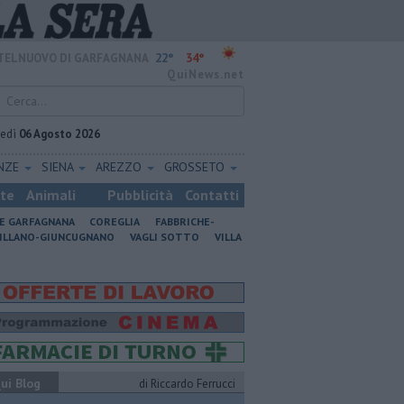
22°
34°
TELNUOVO DI GARFAGNANA
QuiNews.net
vedì
06 Agosto 2026
ENZE
SIENA
AREZZO
GROSSETO
ste
Animali
Pubblicità
Contatti
NE GARFAGNANA
COREGLIA
FABBRICHE-
ILLANO-GIUNCUGNANO
VAGLI SOTTO
VILLA
ui Blog
di Riccardo Ferrucci