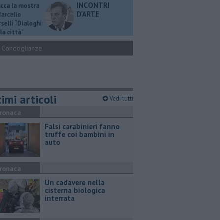
INCONTRI
ucca la mostra
D'ARTE
Marcello
selli “Dialoghi
la città"
Condoglianze
imi articoli
Vedi tutti
ronaca
Falsi carabinieri fanno
truffe coi bambini in
auto
ronaca
Un cadavere nella
cisterna biologica
interrata