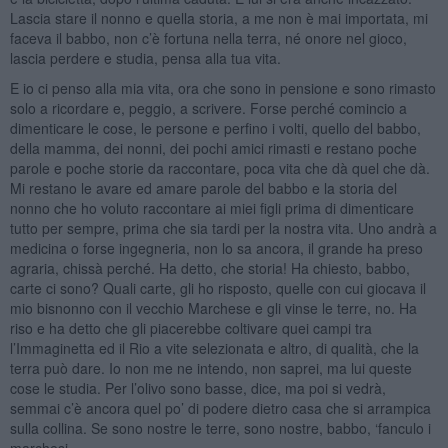
Lascia stare il nonno e quella storia, a me non è mai importata, mi
faceva il babbo, non c’è fortuna nella terra, né onore nel gioco,
lascia perdere e studia, pensa alla tua vita.
E io ci penso alla mia vita, ora che sono in pensione e sono rimasto
solo a ricordare e, peggio, a scrivere. Forse perché comincio a
dimenticare le cose, le persone e perfino i volti, quello del babbo,
della mamma, dei nonni, dei pochi amici rimasti e restano poche
parole e poche storie da raccontare, poca vita che dà quel che dà.
Mi restano le avare ed amare parole del babbo e la storia del
nonno che ho voluto raccontare ai miei figli prima di dimenticare
tutto per sempre, prima che sia tardi per la nostra vita. Uno andrà a
medicina o forse ingegneria, non lo sa ancora, il grande ha preso
agraria, chissà perché. Ha detto, che storia! Ha chiesto, babbo,
carte ci sono? Quali carte, gli ho risposto, quelle con cui giocava il
mio bisnonno con il vecchio Marchese e gli vinse le terre, no. Ha
riso e ha detto che gli piacerebbe coltivare quei campi tra
l’Immaginetta ed il Rio a vite selezionata e altro, di qualità, che la
terra può dare. Io non me ne intendo, non saprei, ma lui queste
cose le studia. Per l’olivo sono basse, dice, ma poi si vedrà,
semmai c’è ancora quel po’ di podere dietro casa che si arrampica
sulla collina. Se sono nostre le terre, sono nostre, babbo, ‘fanculo i
marchesi.