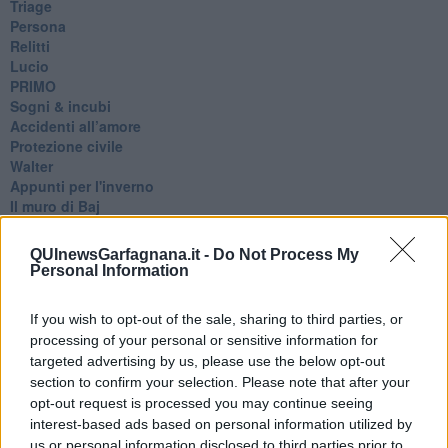
Triage
Persona
Relitti
Lucio
PRIMO
Sogni & incubi
Accidenti all’amore
Protezione civile
Walter
Appunti per l'inverno
Il muro di Baj
Biografia emotiva
La tempesta e altro
QUInewsGarfagnana.it -
Do Not Process My
Umani
Personal Information
I bolidi
Parole
If you wish to opt-out of the sale, sharing to third parties, or
Amarezza
processing of your personal or sensitive information for
Colpa & merito
targeted advertising by us, please use the below opt-out
Vento
section to confirm your selection. Please note that after your
​LA PANCHINA ROSSA Requiem per il Commissario
opt-out request is processed you may continue seeing
Ospedali del cuore
interest-based ads based on personal information utilized by
Coraçào
Charlie
us or personal information disclosed to third parties prior to