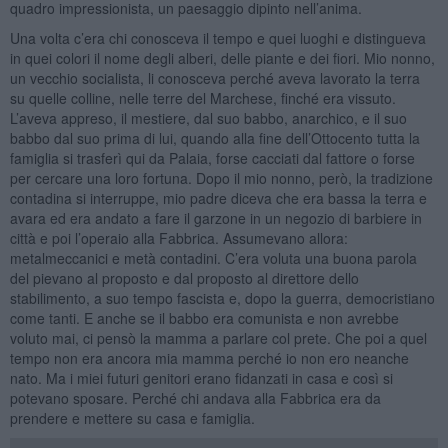
quadro impressionista, un paesaggio dipinto nell’anima.
Una volta c’era chi conosceva il tempo e quei luoghi e distingueva
in quei colori il nome degli alberi, delle piante e dei fiori. Mio nonno,
un vecchio socialista, li conosceva perché aveva lavorato la terra
su quelle colline, nelle terre del Marchese, finché era vissuto.
L’aveva appreso, il mestiere, dal suo babbo, anarchico, e il suo
babbo dal suo prima di lui, quando alla fine dell’Ottocento tutta la
famiglia si trasferì qui da Palaia, forse cacciati dal fattore o forse
per cercare una loro fortuna. Dopo il mio nonno, però, la tradizione
contadina si interruppe, mio padre diceva che era bassa la terra e
avara ed era andato a fare il garzone in un negozio di barbiere in
città e poi l’operaio alla Fabbrica. Assumevano allora:
metalmeccanici e metà contadini. C’era voluta una buona parola
del pievano al proposto e dal proposto al direttore dello
stabilimento, a suo tempo fascista e, dopo la guerra, democristiano
come tanti. E anche se il babbo era comunista e non avrebbe
voluto mai, ci pensò la mamma a parlare col prete. Che poi a quel
tempo non era ancora mia mamma perché io non ero neanche
nato. Ma i miei futuri genitori erano fidanzati in casa e così si
potevano sposare. Perché chi andava alla Fabbrica era da
prendere e mettere su casa e famiglia.