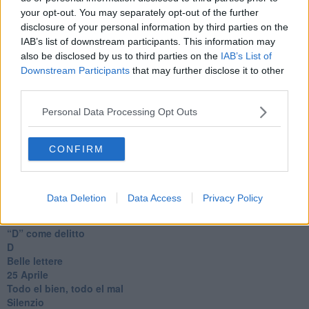
Il telefono del vento
your opt-out. You may separately opt-out of the further
Testamento & Commiato
disclosure of your personal information by third parties on the
Poeta
IAB’s list of downstream participants. This information may
​La colpa - Memorie del commissario
also be disclosed by us to third parties on the
IAB’s List of
Autunno
Downstream Participants
that may further disclose it to other
Gracias a la vida
third parties.
Somnium
Fly me to the moon
Personal Data Processing Opt Outs
Hop!
O sonho de um prisioneiro
CONFIRM
Memòrias
Sto qui
Scrivi
Bestiario
Data Deletion
Data Access
Privacy Policy
Pillole
Veglia
​“D” come delitto
D
Belle lettere
25 Aprile
Todo el bien, todo el mal
Silenzio