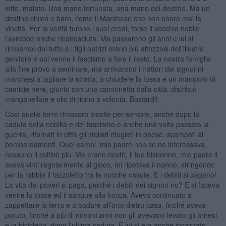
letto, malato. Una mano fortunata, una mano del destino. Ma un
destino cinico e baro, come il Marchese che non onorò mai la
vincita. Per la verità furono i suoi eredi, forse il vecchio nobile
l’avrebbe anche riconosciuta. Ma passarono gli anni e lui si
rimbambì del tutto e i figli patrizi erano più altezzosi dell’illustre
genitore e poi venne il fascismo a fare il resto. La nostra famiglia
alla fine provò a seminare, ma arrivarono i trattori dei signorini
marchesi a tagliare la strada, a chiudere la fossa e un manipolo di
camicie nere, giunto con una camionetta dalla città, distribuì
manganellate e olio di ricino a volontà. Bastardi!
Così quelle terre rimasero incolte per sempre, anche dopo la
caduta della nobiltà e del fascismo e anche una volta passata la
guerra, ritornati in città gli sfollati rifugiati in paese, scampati ai
bombardamenti. Quei campi, mio padre non se ne interessava,
nessuno li coltivò più. Ma erano nostri, il tuo bisnonno, mio padre li
aveva vinti regolarmente al gioco, mi ripeteva il nonno, stringendo
per la rabbia il fazzoletto tra le nocche ossute. E i debiti si pagano!
La vita dei poveri si paga, perché i debiti dei signori no? E si faceva
venire la tosse ed il sangue alla bocca. Aveva continuato a
zappettare la terra e a badare all’orto dietro casa, finché aveva
potuto, finché a più di novant’anni non gli avevano levato gli arnesi
e la bicicletta, dopo l’ultima caduta. E lui si era anche incazzato.