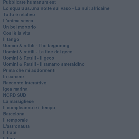
Pubblicare humanum est
Lo squaraus:una notte sul vaso - La nuit africaine
Tutto è relativo
L'anima secca
Un bel mortorio
Cosi è la vita
Il tango
​Uomini & rettili - The beginning
​Uomini & rettili - La fine del geco
Uomini & Rettili - Il geco
Uomini & Rettili - Il ramarro smeraldino
Prima che mi addormenti
In carcere
Racconto interattivo
Igea marina
​NORD SUD
La marsigliese
Il compleanno e il tempo
Barcelona
Il temporale
L'astronauta
Il frate
Il faro