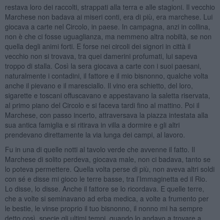
restava loro dei raccolti, strappati alla terra e alle stagioni. Il vecchio
Marchese non badava ai miseri conti, era di più, era marchese. Lui
giocava a carte nel Circolo, in paese. In campagna, anzi in collina,
non è che ci fosse uguaglianza, ma nemmeno altra nobiltà, se non
quella degli animi forti. E forse nei circoli dei signori in città il
vecchio non si trovava, tra quei damerini profumati, lui sapeva
troppo di stalla. Così la sera giocava a carte con i suoi paesani,
naturalmente i contadini, il fattore e il mio bisnonno, qualche volta
anche il pievano e il maresciallo. Il vino era schietto, del loro,
sigarette e toscani offuscavano e appestavano la saletta riservata,
al primo piano del Circolo e si faceva tardi fino al mattino. Poi il
Marchese, con passo incerto, attraversava la piazza intestata alla
sua antica famiglia e si ritirava in villa a dormire e gli altri
prendevano direttamente la via lunga dei campi, al lavoro.
Fu in una di quelle notti al tavolo verde che avvenne il fatto. Il
Marchese di solito perdeva, giocava male, non ci badava, tanto se
lo poteva permettere. Quella volta perse di più, non aveva altri soldi
con sé e disse mi gioco le terre basse, tra l’Immaginetta ed il Rio.
Lo disse, lo disse. Anche il fattore se lo ricordava. E quelle terre,
che a volte si seminavano ad erba medica, a volte a frumento per
le bestie, le vinse proprio il tuo bisnonno, il nonno mi ha sempre
detto così, specie gli ultimi tempi, quando lo andavo a trovare a