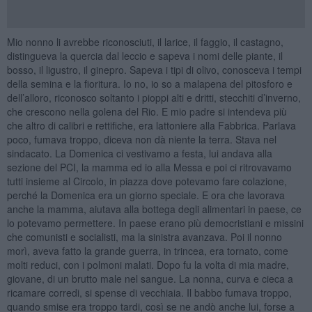
Mio nonno li avrebbe riconosciuti, il larice, il faggio, il castagno,
distingueva la quercia dal leccio e sapeva i nomi delle piante, il
bosso, il ligustro, il ginepro. Sapeva i tipi di olivo, conosceva i tempi
della semina e la fioritura. Io no, io so a malapena del pitosforo e
dell’alloro, riconosco soltanto i pioppi alti e dritti, stecchiti d’inverno,
che crescono nella golena del Rio. E mio padre si intendeva più
che altro di calibri e rettifiche, era lattoniere alla Fabbrica. Parlava
poco, fumava troppo, diceva non dà niente la terra. Stava nel
sindacato. La Domenica ci vestivamo a festa, lui andava alla
sezione del PCI, la mamma ed io alla Messa e poi ci ritrovavamo
tutti insieme al Circolo, in piazza dove potevamo fare colazione,
perché la Domenica era un giorno speciale. E ora che lavorava
anche la mamma, aiutava alla bottega degli alimentari in paese, ce
lo potevamo permettere. In paese erano più democristiani e missini
che comunisti e socialisti, ma la sinistra avanzava. Poi il nonno
morì, aveva fatto la grande guerra, in trincea, era tornato, come
molti reduci, con i polmoni malati. Dopo fu la volta di mia madre,
giovane, di un brutto male nel sangue. La nonna, curva e cieca a
ricamare corredi, si spense di vecchiaia. Il babbo fumava troppo,
quando smise era troppo tardi, così se ne andò anche lui, forse a