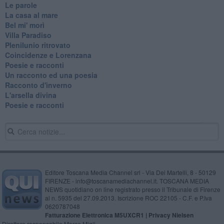
Le parole
La casa al mare
Bel mi' morì
Villa Paradiso
Plenilunio ritrovato
Coincidenze e Lorenzana
Poesie e racconti
Un racconto ed una poesia
Racconto d'inverno
​L'arsella divina
Poesie e racconti
Editore Toscana Media Channel srl - Via Dei Martelli, 8 - 50129
FIRENZE - info@toscanamediachannel.it. TOSCANA MEDIA
NEWS quotidiano on line registrato presso il Tribunale di Firenze
al n. 5935 del 27.09.2013. Iscrizione ROC 22105 - C.F. e P.Iva
0620787048
Fatturazione Elettronica M5UXCR1 |
Privacy Nielsen
Direttore responsabile Marco Migli