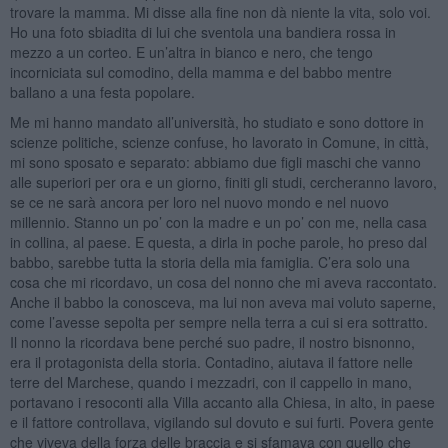
trovare la mamma. Mi disse alla fine non dà niente la vita, solo voi.
Ho una foto sbiadita di lui che sventola una bandiera rossa in
mezzo a un corteo. E un’altra in bianco e nero, che tengo
incorniciata sul comodino, della mamma e del babbo mentre
ballano a una festa popolare.
Me mi hanno mandato all’università, ho studiato e sono dottore in
scienze politiche, scienze confuse, ho lavorato in Comune, in città,
mi sono sposato e separato: abbiamo due figli maschi che vanno
alle superiori per ora e un giorno, finiti gli studi, cercheranno lavoro,
se ce ne sarà ancora per loro nel nuovo mondo e nel nuovo
millennio. Stanno un po’ con la madre e un po’ con me, nella casa
in collina, al paese. E questa, a dirla in poche parole, ho preso dal
babbo, sarebbe tutta la storia della mia famiglia. C’era solo una
cosa che mi ricordavo, un cosa del nonno che mi aveva raccontato.
Anche il babbo la conosceva, ma lui non aveva mai voluto saperne,
come l’avesse sepolta per sempre nella terra a cui si era sottratto.
Il nonno la ricordava bene perché suo padre, il nostro bisnonno,
era il protagonista della storia. Contadino, aiutava il fattore nelle
terre del Marchese, quando i mezzadri, con il cappello in mano,
portavano i resoconti alla Villa accanto alla Chiesa, in alto, in paese
e il fattore controllava, vigilando sul dovuto e sui furti. Povera gente
che viveva della forza delle braccia e si sfamava con quello che