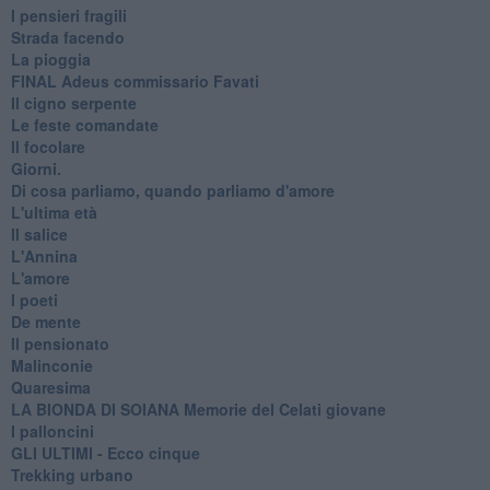
I pensieri fragili
Strada facendo
La pioggia
FINAL Adeus commissario Favati
Il cigno serpente
Le feste comandate
Il focolare
Giorni.
Di cosa parliamo, quando parliamo d'amore
L'ultima età
Il salice
L'Annina
L'amore
I poeti
De mente
Il pensionato
Malinconie
Quaresima
LA BIONDA DI SOIANA Memorie del Celati giovane
I palloncini
GLI ULTIMI - Ecco cinque
Trekking urbano