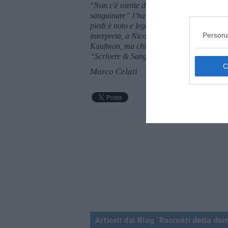
“
Non c'è niente di speciale nella scrittura.
sanguinare” l’ha detto
Ernest Hemingway
piedi è noto e leggendario. Che i migliori 
Persona
interpreta, a Nicole Kidman nel ruolo di
M
Kaufman
, ma chissà se è vero. “Presto fu
“Scrivere & Sanguinare”, elaborazione graf
Marco Celati
Articoli dal Blog “Racconti della do