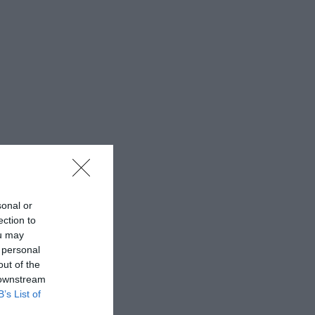
sonal or
ection to
ou may
 personal
out of the
 downstream
B’s List of