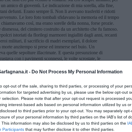
a un amico di gioventù. Le indicazione di mia sorella, alla fine,
ani defunti. Erano sempre lì. Non li avevano trasferiti e ridotti
avvenuto. Le loro foto tombali sfidavano la memoria ed il tempo
 che chiamavamo così, ma erano sorelle della nonna, forse prozie.
 dismessa, del cimitero costruito da un architetto che fu famoso.
lcri istoriati da florilegi marmorei ingialliti dagli anni, recanti
eroi militari, il sacrificio di madri esemplari, il dolore
 la morte anzitempo si prese ed immerse nel buio. Un
va quelle sepolture illacrimate. E questa presunzione di
rastava con i pavimenti sconnessi, le volte scrostate, le
nata in cui i sepolcri giacevano. Così tutto si logora e svanisce.
ta, con la morte e anche dopo. Così anche la mia discendenza, al
rfagnana.it -
Do Not Process My Personal Information
 la scrittura è un retaggio sepolcrale che consegnamo al tempo
sarà bruciata prima a 451 gradi fahrenheit -ma è la temperatura a
to opt-out of the sale, sharing to third parties, or processing of your per
anch’essa, come ogni cosa, sarà dispersa e dimenticata. Ma questo
formation for targeted advertising by us, please use the below opt-out s
 grande malinconia che, sembrerà strano, mi aiuta a vivere e a
r selection. Please note that after your opt-out request is processed y
eing interest-based ads based on personal information utilized by us or
disclosed to third parties prior to your opt-out. You may separately opt-
losure of your personal information by third parties on the IAB’s list of
. This information may also be disclosed by us to third parties on the
IA
Participants
that may further disclose it to other third parties.