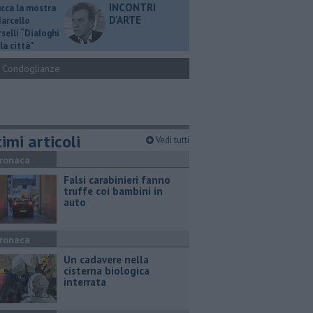
INCONTRI
ucca la mostra
D'ARTE
Marcello
selli “Dialoghi
la città"
Condoglianze
imi articoli
Vedi tutti
ronaca
Falsi carabinieri fanno
truffe coi bambini in
auto
ronaca
Un cadavere nella
cisterna biologica
interrata