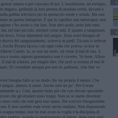
L
l genere umano e per ciascuno di noi. L’assolutismo, ad esempio,
ti litigano, gridando la loro pretesa di assoluta verità, davanti a
nella gabbia televisiva per lo spettacolo serale e seriale. Ma non
trano in questa fattispecie. E qui fa capolino una menzogna: non
gione c’ho avuto a che fare. Non dirò quale, sono fatti miei.
, ma, nel mio piccolo, mentirò come tutti. E quanto a sanguinare,
A
i riesce. Forse dipenderà dal sangue, forse avrei bisogno di
 che diceva del sanguinamento, scriveva in piedi. Dicono si sedesse
ni. Anche Pessoa faceva così ogni volta che poteva: scrisse in
i Alberto Caeiro. Io, se non mi siedo, mi viene il mal di vita. A
usca e nostra signora grammatica non è corretto. Va bene. Allora
a. Il mal di schiena, per meglio dire, che però si somma al mal di
lutare. Di compilare assegni poi non ne parliamo. Alla fine va
vere bisogna farlo in un modo che sia proprio il nostro. Che
l sangue, almeno il cuore. Anche solo un po’. Per il resto
ariamente q.i. Cioè, quanto basta più che con elevato quoziente
i dicono che gli stranieri sono troppi. Non so se siamo diventati
ro sono certo che tutti geni non siamo. Per scrivere bisognerebbe
ancora. E non sarebbe male avere anche studiato. Non disponendo
o a scappa tempo, non ho mai avuto la voglia e la disciplina di
ltra mattina, quando la professoressa di lettere, dopo tanti anni,