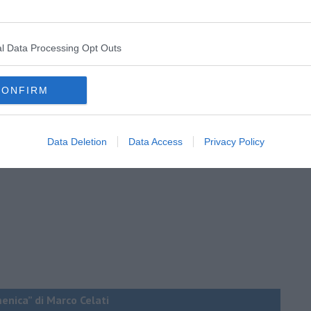
 Devi solo sederti davanti alla macchina da scrivere e metterti a
senza pensare agli anemici, né agli emofiliaci. Che scrivesse in
scrittori sono dei gran bugiardi lo dice Clive Owen, che lo
l Data Processing Opt Outs
artha Gellhorn
nel film “
Hemingway & Gellhorn
” di
Philip
 tardi nella mia vita” è “L’amante” di Marguerite Duras.
ica splatter dell’autore.
CONFIRM
Data Deletion
Data Access
Privacy Policy
menica” di Marco Celati