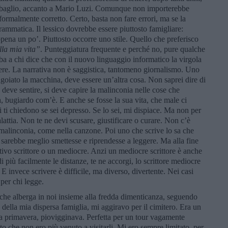
r sbaglio, accanto a Mario Luzi. Comunque non importerebbe
rmalmente corretto. Certo, basta non fare errori, ma se la
ammatica. Il lessico dovrebbe essere piuttosto famigliare:
pena un po’. Piuttosto occorre uno stile. Quello che preferisco
lla mia vita”
. Punteggiatura frequente e perché no, pure qualche
ba a chi dice che con il nuovo linguaggio informatico la virgola
ere. La narrativa non è saggistica, tantomeno giornalismo. Uno
goiato la macchina, deve essere un’altra cosa. Non saprei dire di
i deve sentire, si deve capire la malinconia nelle cose che
a, bugiardo com’è. E anche se fosse la sua vita, che male ci
 ti chiedono se sei depresso. Se lo sei, mi dispiace. Ma non per
alattia. Non te ne devi scusare, giustificare o curare. Non c’è
 malinconia, come nella canzone. Poi uno che scrive lo sa che
 sarebbe meglio smettesse e riprendesse a leggere. Ma alla fine
ivo scrittore o un mediocre. Anzi un mediocre scrittore è anche
 più facilmente le distanze, te ne accorgi, lo scrittore mediocre
. E invece scrivere è difficile, ma diverso, divertente. Nei casi
 per chi legge.
che alberga in noi insieme alla fredda dimenticanza, seguendo
o della mia dispersa famiglia, mi aggiravo per il cimitero. Era un
rda primavera, piovigginava. Perfetta per un tour vagamente
o che non ero più venuto a visitarli. Mi ero sempre limitato, per