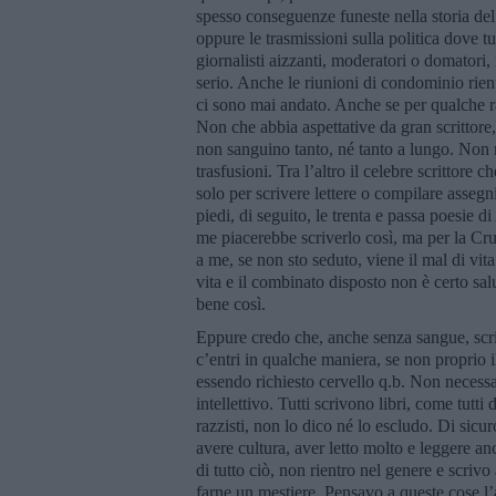
spesso conseguenze funeste nella storia de
oppure le trasmissioni sulla politica dove tut
giornalisti aizzanti, moderatori o domatori, 
serio. Anche le riunioni di condominio rien
ci sono mai andato. Anche se per qualche ra
Non che abbia aspettative da gran scrittore
non sanguino tanto, né tanto a lungo. Non m
trasfusioni. Tra l’altro il celebre scrittore
solo per scrivere lettere o compilare asseg
piedi, di seguito, le trenta e passa poesie d
me piacerebbe scriverlo così, ma per la Cr
a me, se non sto seduto, viene il mal di vit
vita e il combinato disposto non è certo sa
bene così.
Eppure credo che, anche senza sangue, scri
c’entri in qualche maniera, se non proprio i
essendo richiesto cervello q.b. Non necess
intellettivo. Tutti scrivono libri, come tutt
razzisti, non lo dico né lo escludo. Di sicu
avere cultura, aver letto molto e leggere 
di tutto ciò, non rientro nel genere e scriv
farne un mestiere. Pensavo a queste cose l’a