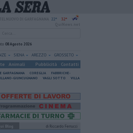
22°
32°
TELNUOVO DI GARFAGNANA
QuiNews.net
ato
08 Agosto 2026
ENZE
SIENA
AREZZO
GROSSETO
ste
Animali
Pubblicità
Contatti
NE GARFAGNANA
COREGLIA
FABBRICHE-
ILLANO-GIUNCUGNANO
VAGLI SOTTO
VILLA
ui Blog
di Riccardo Ferrucci