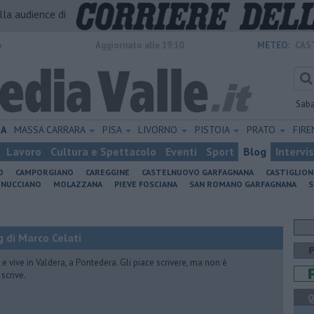
alla audience di
o
Aggiornato alle 19:10
METEO:
CAS
Sab
IA
MASSA CARRARA
PISA
LIVORNO
PISTOIA
PRATO
FIR
Lavoro
Cultura e Spettacolo
Eventi
Sport
Blog
Intervi
O
CAMPORGIANO
CAREGGINE
CASTELNUOVO GARFAGNANA
CASTIGLIO
INUCCIANO
MOLAZZANA
PIEVE FOSCIANA
SAN ROMANO GARFAGNANA
S
 di Marco Celati
vive in Valdera, a Pontedera. Gli piace scrivere, ma non è
scrive.
Q