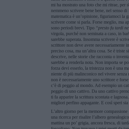
mi ha mostrato una foto che mi ritrae, pe
nemmeno scrivere bene bene, nel senso di fo
matematica è un’opinione, figuriamoci la gr
scrivere come si parla. Forse meglio, ma ap
sono periodi brevi. Tipo
“presto fu tardi ne
virgola, purché non seminata a caso, in bar
sarebbe superata. Insomma scrivere è scriv
scrittore non deve avere necessariamente in
preciso cosa, ma un’altra cosa. Se è triste s
descrive, nelle storie che racconta o invent
sarebbe a renderla nota. Non importa se poi
forza devi esserlo, la tristezza non è una m
niente di più malinconico nel vivere senza
non è necessariamente uno scrittore e forse
c’è di peggio al mondo. Ad esempio un catt
peggio di uno cattivo. Da uno cattivo prendi
ti fa apparire la scrittura scontata e lagnosa
migliori perfino appagante. E così speri sia
L’altro giorno per la memore compassione 
una ricerca per risalire l’albero genealogic
mattina un po’ grigia, ancora fresca, di ta
foscoliano. Non trovavo i miei morti da tant