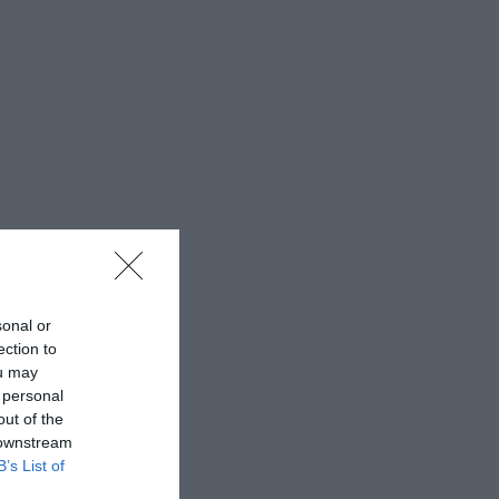
sonal or
ection to
ou may
 personal
out of the
 downstream
B’s List of