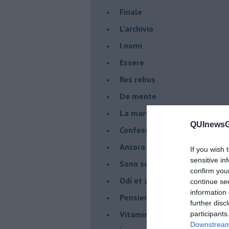
Finale
L'archivio
I nomi
Essere
Res rebus
De mente
La marcia
QUInewsGa
Confessioni del pappagallo
Ancora pensieri & disordine
If you wish 
sensitive in
Sono solo parole
confirm you
Odi et amo
continue se
information 
Pensieri in disordine sparso
further disc
Vitamina D
participants
Downstream 