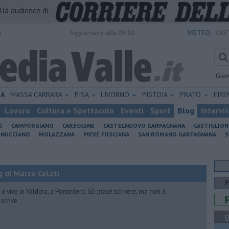
alla audience di
o
Aggiornato alle 09:30
METEO:
CAS
Gio
IA
MASSA CARRARA
PISA
LIVORNO
PISTOIA
PRATO
FIR
Lavoro
Cultura e Spettacolo
Eventi
Sport
Blog
Intervi
O
CAMPORGIANO
CAREGGINE
CASTELNUOVO GARFAGNANA
CASTIGLIO
INUCCIANO
MOLAZZANA
PIEVE FOSCIANA
SAN ROMANO GARFAGNANA
S
 di Marco Celati
vive in Valdera, a Pontedera. Gli piace scrivere, ma non è
scrive.
Q