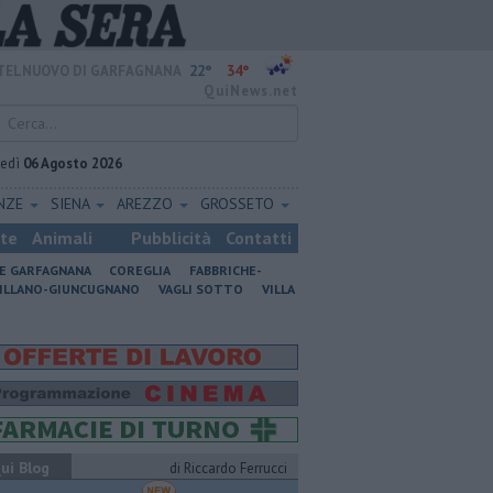
22°
34°
TELNUOVO DI GARFAGNANA
QuiNews.net
vedì
06 Agosto 2026
ENZE
SIENA
AREZZO
GROSSETO
ste
Animali
Pubblicità
Contatti
NE GARFAGNANA
COREGLIA
FABBRICHE-
ILLANO-GIUNCUGNANO
VAGLI SOTTO
VILLA
ui Blog
di Riccardo Ferrucci