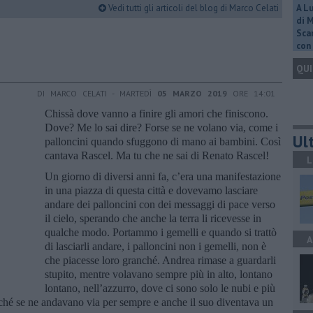
Vedi tutti gli articoli del blog di Marco Celati
A L
di 
Scar
con 
QUI
DI MARCO CELATI - MARTEDÌ
05 MARZO 2019
ORE 14:01
Chissà dove vanno a finire gli amori che finiscono.
Dove? Me lo sai dire? Forse se ne volano via, come i
Ult
palloncini quando sfuggono di mano ai bambini. Così
cantava Rascel. Ma tu che ne sai di Renato Rascel!
L
Un giorno di diversi anni fa, c’era una manifestazione
in una piazza di questa città e dovevamo lasciare
andare dei palloncini con dei messaggi di pace verso
il cielo, sperando che anche la terra li ricevesse in
qualche modo. Portammo i gemelli e quando si trattò
A
di lasciarli andare, i palloncini non i gemelli, non è
che piacesse loro granché. Andrea rimase a guardarli
stupito, mentre volavano sempre più in alto, lontano
lontano, nell’azzurro, dove ci sono solo le nubi e più
erché se ne andavano via per sempre e anche il suo diventava un