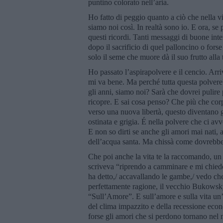
puntino colorato nell’aria.
Ho fatto di peggio quanto a ciò che nella vita
siamo noi così. In realtà sono io. E ora, s
questi ricordi. Tanti messaggi di buone int
dopo il sacrificio di quel palloncino o fo
solo il seme che muore dà il suo frutto alla
Ho passato l’aspirapolvere e il cencio. Arr
mi va bene. Ma perché tutta questa polvere
gli anni, siamo noi? Sarà che dovrei pulire p
ricopre. E sai cosa penso? Che più che corpi 
verso una nuova libertà, questo diventano gli
ostinata e grigia. É nella polvere che ci avv
E non so dirti se anche gli amori mai nati, 
dell’acqua santa. Ma chissà come dovrebbe 
Che poi anche la vita te la raccomando, un
scriveva “riprendo a camminare e mi chiedo
ha detto,/ accavallando le gambe,/ vedo che
perfettamente ragione, il vecchio Bukowsky a
“Sull’Amore”. E sull’amore e sulla vita un’
del clima impazzito e della recessione eco
forse gli amori che si perdono tornano nel