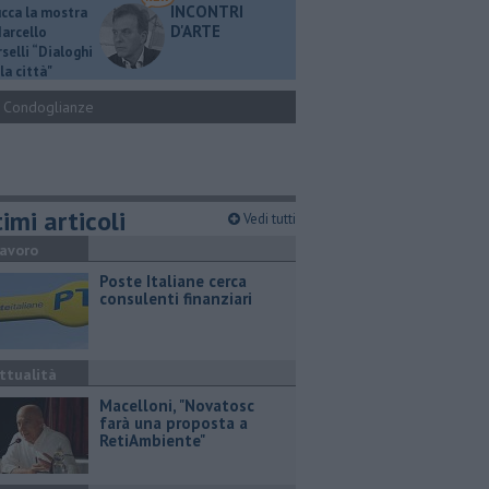
INCONTRI
ucca la mostra
D'ARTE
Marcello
selli “Dialoghi
la città"
Condoglianze
imi articoli
Vedi tutti
avoro
Poste Italiane cerca
consulenti finanziari
ttualità
Macelloni, "Novatosc
farà una proposta a
RetiAmbiente"