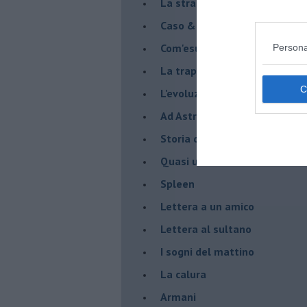
La strada
Caso & cambiamento
Com'esuli pensieri
Persona
La trappola di Tucidide, o dell
L'evoluzione umana
Ad Astra
Storia di io - Quasi un compit
Quasi una lezione
Spleen
Lettera a un amico
Lettera al sultano
I sogni del mattino
La calura
Armani