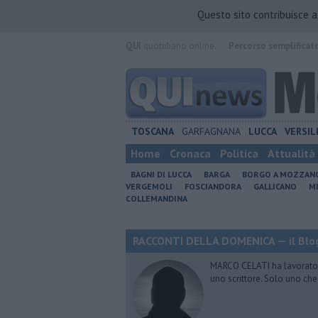
Questo sito contribuisce 
QUI
quotidiano online.
Percorso semplificat
TOSCANA
GARFAGNANA
LUCCA
VERSIL
Home
Cronaca
Politica
Attualità
BAGNI DI LUCCA
BARGA
BORGO A MOZZAN
VERGEMOLI
FOSCIANDORA
GALLICANO
M
COLLEMANDINA
RACCONTI DELLA DOMENICA — il Blog
MARCO CELATI ha lavorato e 
uno scrittore. Solo uno che 