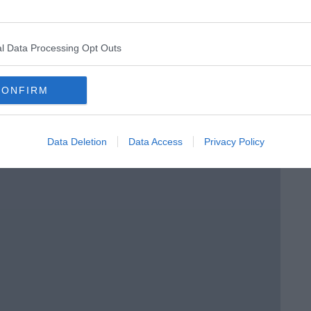
l Data Processing Opt Outs
a 3ª C
CONFIRM
o in classe
Data Deletion
Data Access
Privacy Policy