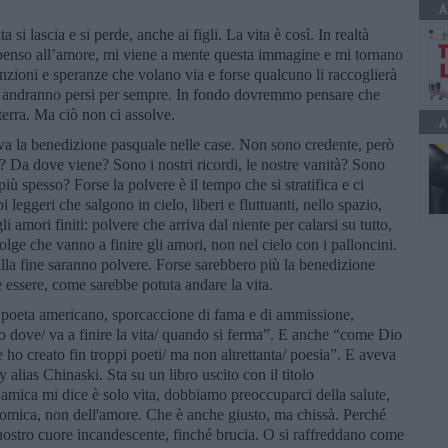
A
 si lascia e si perde, anche ai figli. La vita è così. In realtà
e penso all’amore, mi viene a mente questa immagine e mi tornano
enzioni e speranze che volano via e forse qualcuno li raccoglierà
rse andranno persi per sempre. In fondo dovremmo pensare che
 terra. Ma ciò non ci assolve.
A
iva la benedizione pasquale nelle case. Non sono credente, però
? Da dove viene? Sono i nostri ricordi, le nostre vanità? Sono
iù spesso? Forse la polvere è il tempo che si stratifica e ci
leggeri che salgono in cielo, liberi e fluttuanti, nello spazio,
 amori finiti: polvere che arriva dal niente per calarsi su tutto,
olge che vanno a finire gli amori, non nel cielo con i palloncini.
alla fine saranno polvere. Forse sarebbero più la benedizione
essere, come sarebbe potuta andare la vita.
 poeta americano, sporcaccione di fama e di ammissione,
 dove/ va a finire la vita/ quando si ferma”. E anche “come Dio
 ho creato fin troppi poeti/ ma non altrettanta/ poesia”. E aveva
lias Chinaski. Sta su un libro uscito con il titolo
amica mi dice è solo vita, dobbiamo preoccuparci della salute,
nomica, non dell'amore. Che è anche giusto, ma chissà. Perché
 nostro cuore incandescente, finché brucia. O si raffreddano come