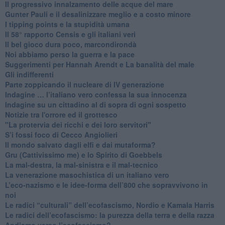
​Il progressivo innalzamento delle acque del mare
​Gunter Pauli e il desalinizzare meglio e a costo minore
I tipping points e la stupidità umana
​Il 58° rapporto Censis e gli italiani veri
​Il bel gioco dura poco, marcondirondà
Noi abbiamo perso la guerra e la pace
Suggerimenti per Hannah Arendt e La banalità del male
​Gli indifferenti
Parte zoppicando il nucleare di IV generazione
​Indagine … l’italiano vero confessa la sua innocenza
Indagine su un cittadino al di sopra di ogni sospetto
Notizie tra l'orrore ed il grottesco
"La protervia dei ricchi e dei loro servitori"
S’i fossi foco di Cecco Angiolieri
​Il mondo salvato dagli elfi e dai mutaforma?
Gru (Cattivissimo me) e lo Spirito di Goebbels
​La mal-destra, la mal-sinistra e il mal-tecnico
​La venerazione masochistica di un italiano vero
​L’eco-nazismo e le idee-forma dell’800 che sopravvivono in
noi
​Le radici “culturali” dell’ecofascismo, Nordio e Kamala Harris
Le radici dell’ecofascismo: la purezza della terra e della razza
Andiamo verso l’ecofascismo?