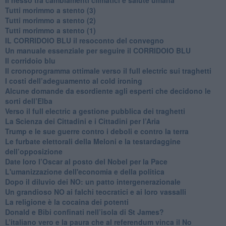
Tutti morimmo a stento (3)
Tutti morimmo a stento (2)
​Tutti morimmo a stento (1)
IL CORRIDOIO BLU il resoconto del convegno
Un manuale essenziale per seguire il CORRIDOIO BLU
Il corridoio blu
​Il cronoprogramma ottimale verso il full electric sui traghetti
​I costi dell’adeguamento al cold ironing
Alcune domande da esordiente agli esperti che decidono le
sorti dell’Elba
Verso il full electric a gestione pubblica dei traghetti​
​La Scienza dei Cittadini e i Cittadini per l’Aria
Trump e le sue guerre contro i deboli e contro la terra
​Le furbate elettorali della Meloni e la testardaggine
dell’opposizione
​Date loro l’Oscar al posto del Nobel per la Pace
L'umanizzazione dell'economia e della politica
​Dopo il diluvio dei NO: un patto intergenerazionale
​Un grandioso NO ai falchi teocratici e ai loro vassalli
La religione è la cocaina dei potenti
Donald e Bibi confinati nell’isola di St James?
L’italiano vero e la paura che al referendum vinca il No