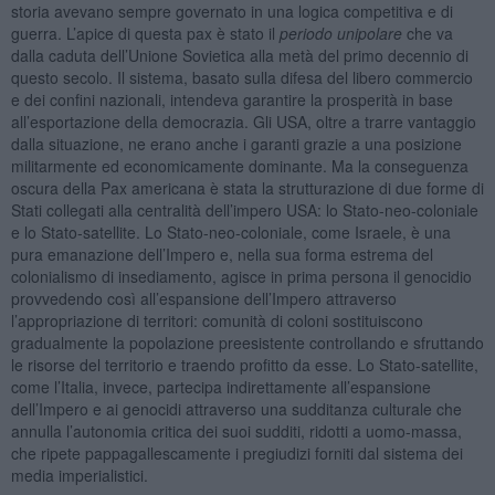
storia avevano sempre governato in una logica competitiva e di
guerra. L’apice di questa pax è stato il
periodo unipolare
che va
dalla caduta dell’Unione Sovietica alla metà del primo decennio di
questo secolo. Il sistema, basato sulla difesa del libero commercio
e dei confini nazionali, intendeva garantire la prosperità in base
all’esportazione della democrazia. Gli USA, oltre a trarre vantaggio
dalla situazione, ne erano anche i garanti grazie a una posizione
militarmente ed economicamente dominante. Ma la conseguenza
oscura della Pax americana è stata la strutturazione di due forme di
Stati collegati alla centralità dell’impero USA: lo Stato-neo-coloniale
e lo Stato-satellite. Lo Stato-neo-coloniale, come Israele, è una
pura emanazione dell’Impero e, nella sua forma estrema del
colonialismo di insediamento, agisce in prima persona il genocidio
provvedendo così all’espansione dell’Impero attraverso
l’appropriazione di territori: comunità di coloni sostituiscono
gradualmente la popolazione preesistente controllando e sfruttando
le risorse del territorio e traendo profitto da esse. Lo Stato-satellite,
come l’Italia, invece, partecipa indirettamente all’espansione
dell’Impero e ai genocidi attraverso una sudditanza culturale che
annulla l’autonomia critica dei suoi sudditi, ridotti a uomo-massa,
che ripete pappagallescamente i pregiudizi forniti dal sistema dei
media imperialistici.