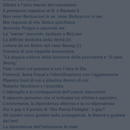
​Gibran e l’arco marcio del narcisismo
​Il prematuro trapasso di B. e Ramses II
​Non temo Berlusconi in sé, temo Berlusconi in me
​Mie risposte al mio Amico-psichiatra
​Secondo Porges e secondo me
​La “mente” secondo Jackson e McLean
La difficile dicibilità della Verità (2)
​Lettera da un Amico sul caso Seung (1)
​Cronaca di una tragedia annunciata
"​La doppia visione della funzione della psichiatria e “il caso
Seung”
​Fare i conti col passato e con l’idea di Dio
​Ferenczi, Anna Freud e l’identificazione con l’aggresssore
Plastica fuori di noi e plastica dentro di noi
​Roberto Vecchioni e l’ecocidio
​L’imbroglio e le conseguenze dell’uranio impoverito
​Il rapporto perverso che si sviluppa tra vittima e aguzzino
L’erotomania, la dipendenza affettiva e la co-dipendenza
​Dio è gay o il potere di “Dio-Patria-Famiglia” è gay?
​Gli uomini sono guidati dalla propaganda, la Natura è guidata
dai fatti
La dipendenza dall’istituzione fa male