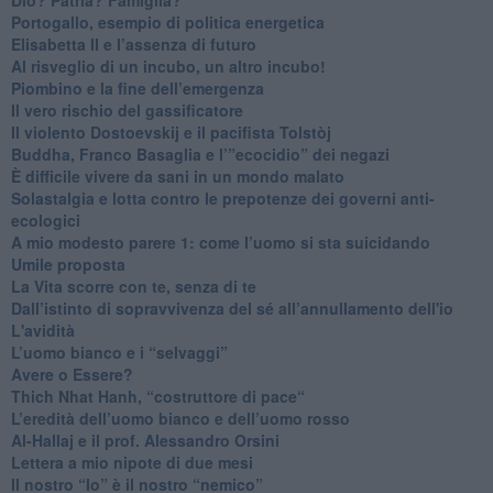
Portogallo, esempio di politica energetica
​Elisabetta II e l’assenza di futuro
Al risveglio di un incubo, un altro incubo!
​Piombino e la fine dell’emergenza
​Il vero rischio del gassificatore
​Il violento Dostoevskij e il pacifista Tolstòj
​Buddha, Franco Basaglia e l’”ecocidio” dei negazi
​È difficile vivere da sani in un mondo malato
Solastalgia e lotta contro le prepotenze dei governi anti-
ecologici
​A mio modesto parere 1: come l’uomo si sta suicidando
​Umile proposta
​La Vita scorre con te, senza di te
​Dall’istinto di sopravvivenza del sé all’annullamento dell'io
L'avidità
​L’uomo bianco e i “selvaggi”
​Avere o Essere?
​Thich Nhat Hanh, “costruttore di pace“
​L’eredità dell’uomo bianco e dell’uomo rosso
Al-Hallaj e il prof. Alessandro Orsini
​Lettera a mio nipote di due mesi
​Il nostro “Io” è il nostro “nemico”