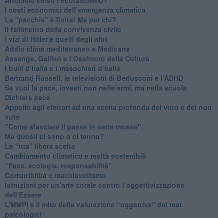
I costi economici dell’emergenza climatica
​La “pacchia” è finita! Ma per chi?
​Il fallimento della convivenza civile
​I vizi di Hitler e quelli degli altri
Addio clima mediterraneo e Medicane
​Assange, Galileo e l’Ossimoro della Cultura
​I bulli d’Italia e i masochisti d’Italia
​Bertrand Russell, le televisioni di Berlusconi e l’ADHD
​Se vuoi la pace, investi non nelle armi, ma nella scuola
​Dichiara pace
​Appello agli elettori ad una scelta profonda del voto e del non
voto
"Come sfasciare il paese in sette mosse"
​Ma questi ci sono o ci fanno?
​Le “tua” libera scelta
Cambiamento climatico e realtà sostenibili
“Pace, ecologia, responsabilità”
​Corruttibilità e machiavellismo
Istruzioni per un’arte corale contro l’oggettivizzazione
dell’Essere
​L’MMPI e il mito della valutazione “oggettiva” dei test
psicologici