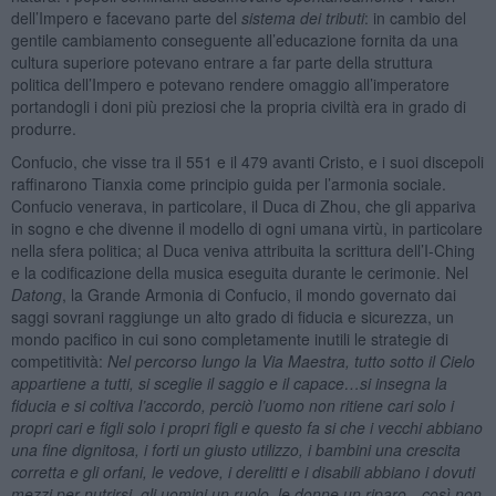
dell’Impero e facevano parte del
sistema dei tributi
: in cambio del
gentile cambiamento conseguente all’educazione fornita da una
cultura superiore potevano entrare a far parte della struttura
politica dell’Impero e potevano rendere omaggio all’imperatore
portandogli i doni più preziosi che la propria civiltà era in grado di
produrre.
Confucio, che visse tra il 551 e il 479 avanti Cristo, e i suoi discepoli
raffinarono Tianxia come principio guida per l’armonia sociale.
Confucio venerava, in particolare, il Duca di Zhou, che gli appariva
in sogno e che divenne il modello di ogni umana virtù, in particolare
nella sfera politica; al Duca veniva attribuita la scrittura dell’I-Ching
e la codificazione della musica eseguita durante le cerimonie. Nel
Datong
, la Grande Armonia di Confucio, il mondo governato dai
saggi sovrani raggiunge un alto grado di fiducia e sicurezza, un
mondo pacifico in cui sono completamente inutili le strategie di
competitività:
Nel percorso lungo la Via Maestra, tutto sotto il Cielo
appartiene a tutti, si sceglie il saggio e il capace…si insegna la
fiducia e si coltiva l’accordo, perciò l’uomo non ritiene cari solo i
propri cari e figli solo i propri figli e questo fa si che i vecchi abbiano
una fine dignitosa, i forti un giusto utilizzo, i bambini una crescita
corretta e gli orfani, le vedove, i derelitti e i disabili abbiano i dovuti
mezzi per nutrirsi, gli uomini un ruolo, le donne un riparo…così non