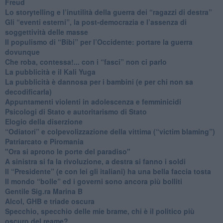
Freud
​Lo storytelling e l’inutilità della guerra dei “ragazzi di destra”
​Gli “eventi esterni”, la post-democrazia e l’assenza di
soggettività delle masse
​Il populismo di “Bibi” per l’Occidente: portare la guerra
dovunque
​Che roba, contessa!... con i “fasci” non ci parlo
La pubblicità e il Kali Yuga
​La pubblicità è dannosa per i bambini (e per chi non sa
decodificarla)
​Appuntamenti violenti in adolescenza e femminicidi
​Psicologi di Stato e autoritarismo di Stato
Elogio della diserzione
“Odiatori” e colpevolizzazione della vittima (“victim blaming”)
​Patriarcato e Piromania
"Ora si aprono le porte del paradiso"
​A sinistra si fa la rivoluzione, a destra si fanno i soldi
​Il “Presidente” (e con lei gli italiani) ha una bella faccia tosta
​Il mondo “bolle” ed i governi sono ancora più bolliti
​Gentile Sig.ra Marina B
​Alcol, GHB e triade oscura
​Specchio, specchio delle mie brame, chi è il politico più
oscuro del reame?