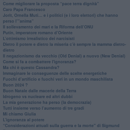
Come migliorare la proposta “pace terra dignità”
Caro Papa Francesco
​Jorit, Ornella Muti… e i politici (e i loro elettori) che hanno
perso l’”anima”
​Il sollevamento dei mari e la Riforma dell’ONU
Putin, imperatore romano d’Oriente
​L’ottimismo irrealistico dei narcisisti
​Dietro il potere e dietro la miseria c’è sempre la mamma dietro-
dietro
Il negazionismo da vecchio (Old Denial) a nuovo (New Denial)
Come si fa a combattere l'ignoranza?
Ma chi è questo Cassandra?
Immaginare le conseguenze delle scelte energetiche
​Fuochi d’artificio e fuochi veri in un mondo maschilista
Buon 2024 ?
​Buon Natale dalle macerie della Terra
​Idrogeno vs nucleare ed altri dubbi
​La mia generazione ha perso (la democrazia)
​Tutti insieme verso l’aumento di tre gradi
Mi chiamo Giulia
L’ignoranza al potere
​“Considerazioni attuali sulla guerra e la morte" di Sigmund