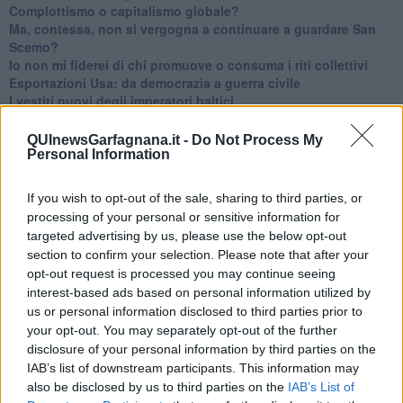
​Complottismo o capitalismo globale?
​Ma, contessa, non si vergogna a continuare a guardare San
Scemo?
​Io non mi fiderei di chi promuove o consuma i riti collettivi
Esportazioni Usa: da democrazia a guerra civile
​I vestiti nuovi degli imperatori baltici
​Pupazzi!
​Il Wild West di Trump
QUInewsGarfagnana.it -
Do Not Process My
​La depressione infantile di Roger Waters e la propaganda di
Personal Information
guerra"
​La disinformazione climatica veicolata dai media
If you wish to opt-out of the sale, sharing to third parties, or
Senza una Retta Visione l’Uomo è un automa
processing of your personal or sensitive information for
​La propaganda bellica nostrana vs l’hasbarà dei sionisti
targeted advertising by us, please use the below opt-out
​La cleptocrazia e lo studio sociologico della propaganda di
section to confirm your selection. Please note that after your
guerra
opt-out request is processed you may continue seeing
​Uccidere per gioco: il cacciatore e chi vuole armarsi
interest-based ads based on personal information utilized by
​La Cop 30 di Belem giorno per giorno
us or personal information disclosed to third parties prior to
La Cop 30, i crimini e i misfatti verso la vita sulla terra
your opt-out. You may separately opt-out of the further
Arrostire il pianeta: le grandi emissioni della carne e dei
disclosure of your personal information by third parties on the
latticini
IAB’s list of downstream participants. This information may
​Cop 30, uragani e riconversione delle spese militari
also be disclosed by us to third parties on the
IAB’s List of
La responsabilità storica della morte sulla terra