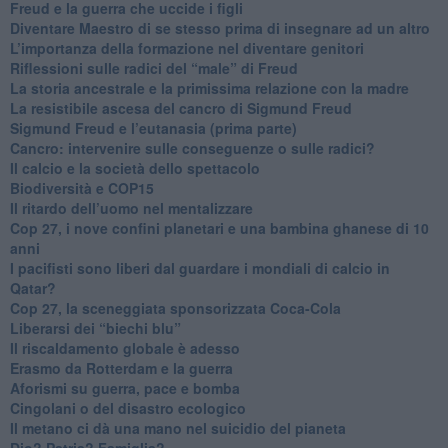
​Freud e la guerra che uccide i figli
​Diventare Maestro di se stesso prima di insegnare ad un altro
L’importanza della formazione nel diventare genitori
Riflessioni sulle radici del “male” di Freud
​La storia ancestrale e la primissima relazione con la madre
​La resistibile ascesa del cancro di Sigmund Freud
Sigmund Freud e l’eutanasia (prima parte)
Cancro: intervenire sulle conseguenze o sulle radici?
​Il calcio e la società dello spettacolo
Biodiversità e COP15
​Il ritardo dell’uomo nel mentalizzare
​Cop 27, i nove confini planetari e una bambina ghanese di 10
anni
​I pacifisti sono liberi dal guardare i mondiali di calcio in
Qatar?
​Cop 27, la sceneggiata sponsorizzata Coca-Cola
​Liberarsi dei “biechi blu”
Il riscaldamento globale è adesso
​Erasmo da Rotterdam e la guerra
​Aforismi su guerra, pace e bomba
Cingolani o del disastro ecologico
​Il metano ci dà una mano nel suicidio del pianeta
​Dio? Patria? Famiglia?