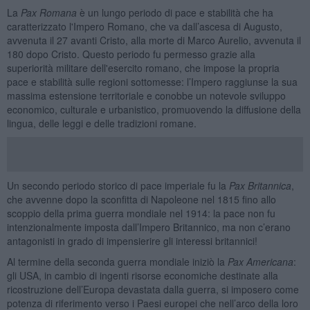
La
Pax Romana
è un lungo periodo di pace e stabilità che ha
caratterizzato l'Impero Romano, che va dall’ascesa di Augusto,
avvenuta il 27 avanti Cristo, alla morte di Marco Aurelio, avvenuta il
180 dopo Cristo. Questo periodo fu permesso grazie alla
superiorità militare dell'esercito romano, che impose la propria
pace e stabilità sulle regioni sottomesse: l’Impero raggiunse la sua
massima estensione territoriale e conobbe un notevole sviluppo
economico, culturale e urbanistico, promuovendo la diffusione della
lingua, delle leggi e delle tradizioni romane.
Un secondo periodo storico di pace imperiale fu la
Pax Britannica
,
che avvenne dopo la sconfitta di Napoleone nel 1815 fino allo
scoppio della prima guerra mondiale nel 1914: la pace non fu
intenzionalmente imposta dall’Impero Britannico, ma non c’erano
antagonisti in grado di impensierire gli interessi britannici!
Al termine della seconda guerra mondiale iniziò la
Pax Americana
:
gli USA, in cambio di ingenti risorse economiche destinate alla
ricostruzione dell’Europa devastata dalla guerra, si imposero come
potenza di riferimento verso i Paesi europei che nell’arco della loro