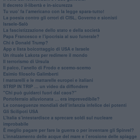
Il decreto il-libertà e in-sicurezza
Tu vuo’ fa l’americano con la legge spara-tutto!
La poesia contro gli orrori di CISL, Governo e sionisti
Israele-Salò
​La fascistizzazione dello stato e della società
Papa Francesco e l’ipocrisia al suo funerale?
​Chi è Donald Trump?
App e lista boicottaggio di USA e Israele
​Un rituale Lakota per redimere il mondo
Il terrorismo di Ursula
​Il palco, l’anello di Frodo e scemo-scemo
Esimio filosofo Galimberti
​I mattarelli e le mattarelle europei e italiani
​STRIP IN TRIP … un video da diffondere
"Chi può guidarci fuori dal caos?"
​Portoferraio alluvionata … era imprevedibile?
Le conseguenze mondiali dell’infanzia infelice dei potenti
​Gli Scilipoti USA
L’Italia s’intestardisce a sprecare soldi sul nucleare
improbabile
È meglio pagare per fare la guerra o per inventare gli Spinrel?
​L’innalzamento delle acque del mare e l’erosione delle spiagge