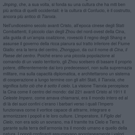
Jinping
, che, a sua volta, si fonda su una cultura che ha miti ben
più antica di quelli occidentali: è la cultura di Confucio, è il costrutto,
ancora più antico di
Tianxia
.
Nell’undicesimo secolo avanti Cristo, all’epoca cinese degli Stati
Combattenti, il piccolo clan degli Zhou del nord-ovest della Cina,
alla guida di un’ampia coalizione, rovesciò il regno degli Shang e
assunse il governo della ricca pianura sul tratto inferiore del Fiume
Giallo: era la terra del centro,
Zhongguo
, da cui il nome di
Cina
,
il
Paese del centro
. Poiché erano una piccola popolazione al
comando di un vasto territorio, gli Zhou scelsero di basare il proprio
potere, differentemente dai loro predecessori, non sulla supremazia
militare, ma sulla capacità diplomatica, e architettarono un sistema
di cooperazione a lungo termine con gli altri Stati, il
Tianxia
, che
significa
tutto ciò che è sotto il cielo
. La visione Tianxia percepisce
la Cina come il centro del mondo: dal 221 avanti Cristo al 1911 il
Celeste Impero
, come amava chiamarsi, era il mondo intero ed al
di là dei suoi confini c’erano i barbari verso i quali l’Impero
funzionava come il vortice capace di attrarre, integrare e
armonizzare i popoli e le loro culture. L’imperatore, il
Figlio del
Cielo
, non era solo un sovrano, ma il tramite tra Cielo e Terra, il
garante sulla terra dell’armonia tra il mondo umano e quello della
natura. I popoli confinanti assumevano
spontaneamente
i valori