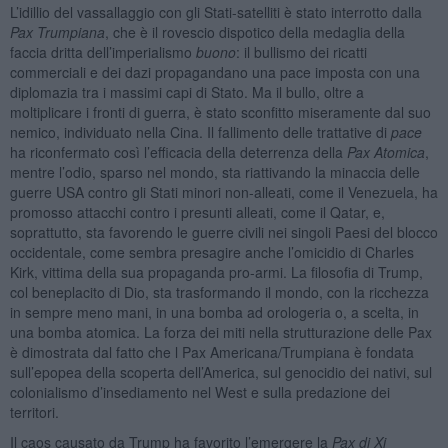
L’idillio del vassallaggio con gli Stati-satelliti è stato interrotto dalla
Pax Trumpiana
, che è il rovescio dispotico della medaglia della
faccia dritta dell’imperialismo
buono
: il bullismo dei ricatti
commerciali e dei dazi propagandano una pace imposta con una
diplomazia tra i massimi capi di Stato. Ma il bullo, oltre a
moltiplicare i fronti di guerra, è stato sconfitto miseramente dal suo
nemico, individuato nella Cina. Il fallimento delle trattative di
pace
ha riconfermato così l’efficacia della deterrenza della
Pax Atomica
,
mentre l’odio, sparso nel mondo, sta riattivando la minaccia delle
guerre USA contro gli Stati minori non-alleati, come il Venezuela, ha
promosso attacchi contro i presunti alleati, come il Qatar, e,
soprattutto, sta favorendo le guerre civili nei singoli Paesi del blocco
occidentale, come sembra presagire anche l’omicidio di Charles
Kirk, vittima della sua propaganda pro-armi. La filosofia di Trump,
col beneplacito di Dio, sta trasformando il mondo, con la ricchezza
in sempre meno mani, in una bomba ad orologeria o, a scelta, in
una bomba atomica. La forza dei miti nella strutturazione delle Pax
è dimostrata dal fatto che l Pax Americana/Trumpiana è fondata
sull’epopea della scoperta dell’America, sul genocidio dei nativi, sul
colonialismo d’insediamento nel West e sulla predazione dei
territori.
Il caos causato da Trump ha favorito l’emergere la
Pax di Xi