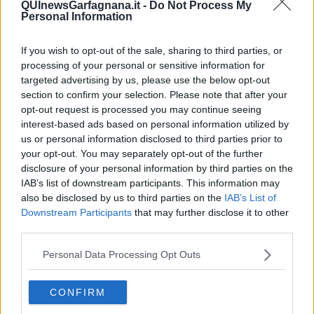
problema!
QUInewsGarfagnana.it -
Do Not Process My
Personal Information
​Alessandro Orsini e la tetrade oscura del sionismo
​Hilsenrath e le 9 omotipie tra Nazismo, Sionismo e
Americanismo" (4^ parte)
If you wish to opt-out of the sale, sharing to third parties, or
​Il terrore di Netanyahu e la strategia della tensione
processing of your personal or sensitive information for
Il mito della democratica Israele (prima parte)
targeted advertising by us, please use the below opt-out
​Finale di partita?
section to confirm your selection. Please note that after your
​Il voto del referendum e i due genocidi
opt-out request is processed you may continue seeing
Il decreto il-libertà e in-sicurezza
interest-based ads based on personal information utilized by
Tu vuo’ fa l’americano con la legge spara-tutto!
us or personal information disclosed to third parties prior to
La poesia contro gli orrori di CISL, Governo e sionisti
your opt-out. You may separately opt-out of the further
Israele-Salò
disclosure of your personal information by third parties on the
​La fascistizzazione dello stato e della società
IAB’s list of downstream participants. This information may
Papa Francesco e l’ipocrisia al suo funerale?
also be disclosed by us to third parties on the
IAB’s List of
​Chi è Donald Trump?
Downstream Participants
that may further disclose it to other
App e lista boicottaggio di USA e Israele
third parties.
​Un rituale Lakota per redimere il mondo
Il terrorismo di Ursula
Personal Data Processing Opt Outs
​Il palco, l’anello di Frodo e scemo-scemo
Esimio filosofo Galimberti
​I mattarelli e le mattarelle europei e italiani
CONFIRM
​STRIP IN TRIP … un video da diffondere
"Chi può guidarci fuori dal caos?"