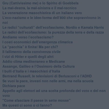
Gru (Cattivissimo me) e lo Spirito di Goebbels
​La mal-destra, la mal-sinistra e il mal-tecnico
​La venerazione masochistica di un italiano vero
​L’eco-nazismo e le idee-forma dell’800 che sopravvivono in
noi
​Le radici “culturali” dell’ecofascismo, Nordio e Kamala Harris
Le radici dell’ecofascismo: la purezza della terra e della razza
Andiamo verso l’ecofascismo?
I costi economici dell’emergenza climatica
​La “pacchia” è finita! Ma per chi?
​Il fallimento della convivenza civile
​I vizi di Hitler e quelli degli altri
Addio clima mediterraneo e Medicane
​Assange, Galileo e l’Ossimoro della Cultura
​I bulli d’Italia e i masochisti d’Italia
​Bertrand Russell, le televisioni di Berlusconi e l’ADHD
​Se vuoi la pace, investi non nelle armi, ma nella scuola
​Dichiara pace
​Appello agli elettori ad una scelta profonda del voto e del non
voto
"Come sfasciare il paese in sette mosse"
​Ma questi ci sono o ci fanno?