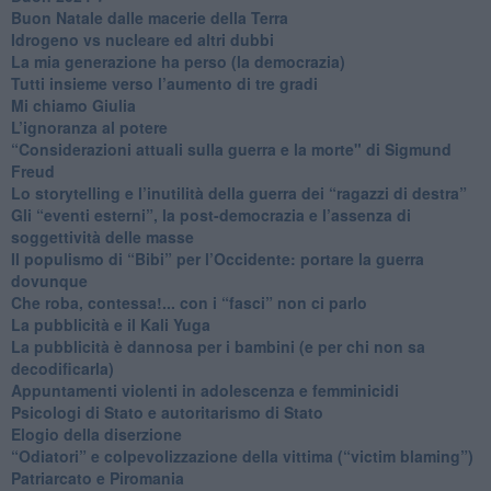
​Buon Natale dalle macerie della Terra
​Idrogeno vs nucleare ed altri dubbi
​La mia generazione ha perso (la democrazia)
​Tutti insieme verso l’aumento di tre gradi
Mi chiamo Giulia
L’ignoranza al potere
​“Considerazioni attuali sulla guerra e la morte" di Sigmund
Freud
​Lo storytelling e l’inutilità della guerra dei “ragazzi di destra”
​Gli “eventi esterni”, la post-democrazia e l’assenza di
soggettività delle masse
​Il populismo di “Bibi” per l’Occidente: portare la guerra
dovunque
​Che roba, contessa!... con i “fasci” non ci parlo
La pubblicità e il Kali Yuga
​La pubblicità è dannosa per i bambini (e per chi non sa
decodificarla)
​Appuntamenti violenti in adolescenza e femminicidi
​Psicologi di Stato e autoritarismo di Stato
Elogio della diserzione
“Odiatori” e colpevolizzazione della vittima (“victim blaming”)
​Patriarcato e Piromania