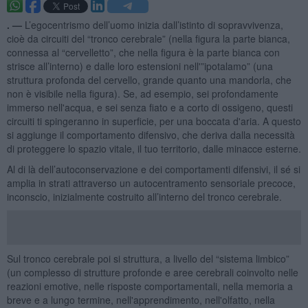
. —
L’egocentrismo dell’uomo inizia dall’istinto di sopravvivenza,
cioè da circuiti del “tronco cerebrale” (nella figura la parte bianca,
connessa al “cervelletto”, che nella figura è la parte bianca con
strisce all’interno) e dalle loro estensioni nell'”ipotalamo” (una
struttura profonda del cervello, grande quanto una mandorla, che
non è visibile nella figura). Se, ad esempio, sei profondamente
immerso nell'acqua, e sei senza fiato e a corto di ossigeno, questi
circuiti ti spingeranno in superficie, per una boccata d'aria. A questo
si aggiunge il comportamento difensivo, che deriva dalla necessità
di proteggere lo spazio vitale, il tuo territorio, dalle minacce esterne.
Al di là dell’autoconservazione e dei comportamenti difensivi, il sé si
amplia in strati attraverso un autocentramento sensoriale precoce,
inconscio, inizialmente costruito all’interno del tronco cerebrale.
Sul tronco cerebrale poi si struttura, a livello del “sistema limbico”
(un complesso di strutture profonde e aree cerebrali coinvolto nelle
reazioni emotive, nelle risposte comportamentali, nella memoria a
breve e a lungo termine, nell'apprendimento, nell'olfatto, nella