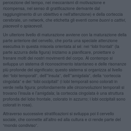
percezione del tempo, nei meccanismi di motivazione e
ricompensa, nel senso di gratificazione derivante dal
raggiungimento di un obiettivo e nell'attenzione) e della corteccia
cerebrale, un network, che etichetta gli eventi come
buoni
o
cattivi
,
piacevoli
o
spiacevoli
.
Un ulteriore livello di maturazione avviene con la maturazione della
parte anteriore del cervello, che porta una speciale attenzione
esecutiva in questa miscela orientata al sé: nei “lobi frontali” (la
parte azzurra della figura) iniziamo a pianificare, proiettare o
frenare molti dei nostri movimenti del corpo. Al contempo si
sviluppa un sistema di riconoscimento istantaneo e delle risonanze
più profonde del significato; questo sistema si organizza al livello
dei “lobi temporali”, dell’”insula”, dell’”amigdala”, della “corteccia
cingolata” e dei “lobi occipitali” (i lobi temporali sono colorati in
verde nella figura; profondamente alle circonvoluzioni temporali si
trovano l’insula e l’amigdala; la corteccia cingolata è una struttura
profonda del lobo frontale, colorato in azzurro; i lobi occipitali sono
colorati in rosa).
Attraverso successive stratificazioni si sviluppa poi il cervello
sociale, che connette all’altro ed alla cultura e ci rende parte del
“mondo condiviso”.