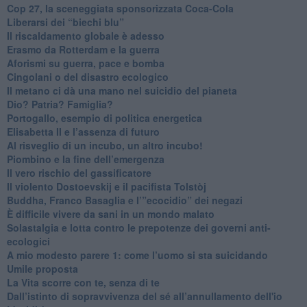
​Cop 27, la sceneggiata sponsorizzata Coca-Cola
​Liberarsi dei “biechi blu”
Il riscaldamento globale è adesso
​Erasmo da Rotterdam e la guerra
​Aforismi su guerra, pace e bomba
Cingolani o del disastro ecologico
​Il metano ci dà una mano nel suicidio del pianeta
​Dio? Patria? Famiglia?
Portogallo, esempio di politica energetica
​Elisabetta II e l’assenza di futuro
Al risveglio di un incubo, un altro incubo!
​Piombino e la fine dell’emergenza
​Il vero rischio del gassificatore
​Il violento Dostoevskij e il pacifista Tolstòj
​Buddha, Franco Basaglia e l’”ecocidio” dei negazi
​È difficile vivere da sani in un mondo malato
Solastalgia e lotta contro le prepotenze dei governi anti-
ecologici
​A mio modesto parere 1: come l’uomo si sta suicidando
​Umile proposta
​La Vita scorre con te, senza di te
​Dall’istinto di sopravvivenza del sé all’annullamento dell'io