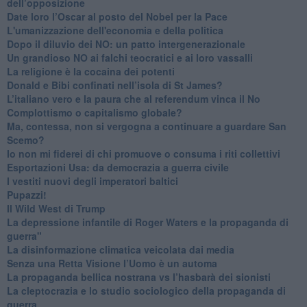
dell’opposizione
​Date loro l’Oscar al posto del Nobel per la Pace
L'umanizzazione dell'economia e della politica
​Dopo il diluvio dei NO: un patto intergenerazionale
​Un grandioso NO ai falchi teocratici e ai loro vassalli
La religione è la cocaina dei potenti
Donald e Bibi confinati nell’isola di St James?
L’italiano vero e la paura che al referendum vinca il No
​Complottismo o capitalismo globale?
​Ma, contessa, non si vergogna a continuare a guardare San
Scemo?
​Io non mi fiderei di chi promuove o consuma i riti collettivi
Esportazioni Usa: da democrazia a guerra civile
​I vestiti nuovi degli imperatori baltici
​Pupazzi!
​Il Wild West di Trump
​La depressione infantile di Roger Waters e la propaganda di
guerra"
​La disinformazione climatica veicolata dai media
Senza una Retta Visione l’Uomo è un automa
​La propaganda bellica nostrana vs l’hasbarà dei sionisti
​La cleptocrazia e lo studio sociologico della propaganda di
guerra