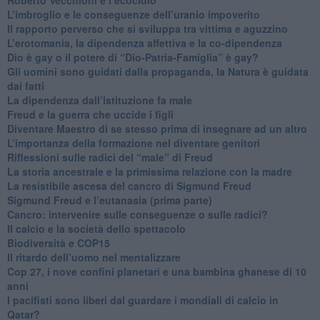
​L’imbroglio e le conseguenze dell’uranio impoverito
​Il rapporto perverso che si sviluppa tra vittima e aguzzino
L’erotomania, la dipendenza affettiva e la co-dipendenza
​Dio è gay o il potere di “Dio-Patria-Famiglia” è gay?
​Gli uomini sono guidati dalla propaganda, la Natura è guidata
dai fatti
La dipendenza dall’istituzione fa male
​Freud e la guerra che uccide i figli
​Diventare Maestro di se stesso prima di insegnare ad un altro
L’importanza della formazione nel diventare genitori
Riflessioni sulle radici del “male” di Freud
​La storia ancestrale e la primissima relazione con la madre
​La resistibile ascesa del cancro di Sigmund Freud
Sigmund Freud e l’eutanasia (prima parte)
Cancro: intervenire sulle conseguenze o sulle radici?
​Il calcio e la società dello spettacolo
Biodiversità e COP15
​Il ritardo dell’uomo nel mentalizzare
​Cop 27, i nove confini planetari e una bambina ghanese di 10
anni
​I pacifisti sono liberi dal guardare i mondiali di calcio in
Qatar?