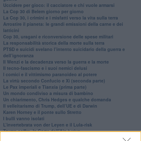
​Uccidere per gioco: il cacciatore e chi vuole armarsi
​La Cop 30 di Belem giorno per giorno
La Cop 30, i crimini e i misfatti verso la vita sulla terra
Arrostire il pianeta: le grandi emissioni della carne e dei
latticini
​Cop 30, uragani e riconversione delle spese militari
La responsabilità storica della morte sulla terra
PTSD e suicidi svelano l’intento suicidario della guerra e
dell’ignoranza
Il Wenzi e la decadenza verso la guerra e la morte
​Il tecno-fascismo e i suoi nemici delusi
​I comici e il vittimismo paranoideo al potere
​La virtù secondo Confucio e Xi (seconda parte)
Le Pax imperiali e Tianxia (prima parte)
Un mondo condiviso a misura di bambino
​Un chiarimento, Chris Hedges e qualche domanda
Il velleitarismo di Trump, dell’UE e di Darwin
​Karen Horney e il ponte sullo Stretto
​I bulli vanno isolati
L’invertebrata von der Leyen e il Lula-risk
Trump soffre, la Corte dell'Aia è viva
​Il Nobel per la pace a Trump o all’Albanese? Questo è il