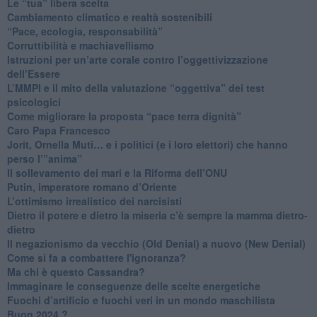
​Le “tua” libera scelta
Cambiamento climatico e realtà sostenibili
“Pace, ecologia, responsabilità”
​Corruttibilità e machiavellismo
Istruzioni per un’arte corale contro l’oggettivizzazione
dell’Essere
​L’MMPI e il mito della valutazione “oggettiva” dei test
psicologici
Come migliorare la proposta “pace terra dignità”
Caro Papa Francesco
​Jorit, Ornella Muti… e i politici (e i loro elettori) che hanno
perso l’”anima”
​Il sollevamento dei mari e la Riforma dell’ONU
Putin, imperatore romano d’Oriente
​L’ottimismo irrealistico dei narcisisti
​Dietro il potere e dietro la miseria c’è sempre la mamma dietro-
dietro
Il negazionismo da vecchio (Old Denial) a nuovo (New Denial)
Come si fa a combattere l'ignoranza?
Ma chi è questo Cassandra?
Immaginare le conseguenze delle scelte energetiche
​Fuochi d’artificio e fuochi veri in un mondo maschilista
Buon 2024 ?