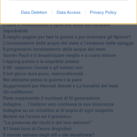
​Portoferraio alluvionata … era imprevedibile?
Le conseguenze mondiali dell’infanzia infelice dei potenti
Data Deletion
Data Access
Privacy Policy
​Gli Scilipoti USA
L’Italia s’intestardisce a sprecare soldi sul nucleare
improbabile
È meglio pagare per fare la guerra o per inventare gli Spinrel?
​L’innalzamento delle acque del mare e l’erosione delle spiagge
​Il progressivo innalzamento delle acque del mare
​Gunter Pauli e il desalinizzare meglio e a costo minore
I tipping points e la stupidità umana
​Il 58° rapporto Censis e gli italiani veri
​Il bel gioco dura poco, marcondirondà
Noi abbiamo perso la guerra e la pace
Suggerimenti per Hannah Arendt e La banalità del male
​Gli indifferenti
Parte zoppicando il nucleare di IV generazione
​Indagine … l’italiano vero confessa la sua innocenza
Indagine su un cittadino al di sopra di ogni sospetto
Notizie tra l'orrore ed il grottesco
"La protervia dei ricchi e dei loro servitori"
S’i fossi foco di Cecco Angiolieri
​Il mondo salvato dagli elfi e dai mutaforma?