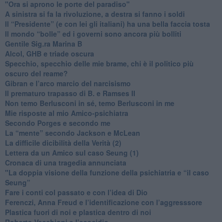
"Ora si aprono le porte del paradiso"
​A sinistra si fa la rivoluzione, a destra si fanno i soldi
​Il “Presidente” (e con lei gli italiani) ha una bella faccia tosta
​Il mondo “bolle” ed i governi sono ancora più bolliti
​Gentile Sig.ra Marina B
​Alcol, GHB e triade oscura
​Specchio, specchio delle mie brame, chi è il politico più
oscuro del reame?
​Gibran e l’arco marcio del narcisismo
​Il prematuro trapasso di B. e Ramses II
​Non temo Berlusconi in sé, temo Berlusconi in me
​Mie risposte al mio Amico-psichiatra
​Secondo Porges e secondo me
​La “mente” secondo Jackson e McLean
La difficile dicibilità della Verità (2)
​Lettera da un Amico sul caso Seung (1)
​Cronaca di una tragedia annunciata
"​La doppia visione della funzione della psichiatria e “il caso
Seung”
​Fare i conti col passato e con l’idea di Dio
​Ferenczi, Anna Freud e l’identificazione con l’aggresssore
Plastica fuori di noi e plastica dentro di noi
​Roberto Vecchioni e l’ecocidio