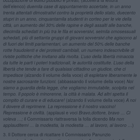
dell’elenco)
duemila case di appuntamento accertate, in un anno
trenta attentati dimostrativi contro la proprietà dello stato, duecento
stupri in un anno, cinquantamila studenti in corteo per le vie della
città, un aumento del 30% delle rapine e degli assalti alle banche,
diecimila schedati in più tra le fila ei sovversivi, seimila omosessuali
schedati, più di settanta gruppi di giovani sovversivi che agiscono al
di fuori dei limiti parlamentari, un aumento del 50% delle banche
rotte fraudolenti e dei protesti cambiali, un numero indescrivibile di
riviste politiche che invitano alla rivolta. L’uso della libertà minaccia
da tutte le parti i poteri tradizionali, le autorità costituite. L’uso della
libertà che tende a fare di qualsiasi cittadino un giudice, che ci
impedisce
(alzando il volume della voce)
di espletare liberamente le
nostre sacrosante funzioni.
(abbassando il volume della voce)
Noi
siamo a guardia della legge, che vogliamo immutabile, scolpita nel
tempo. Il popolo è minorenne, la città è malata. Ad altri spetta il
compito di curare e di educare!
(alzando il volume della voce)
A noi
il dovere di reprimere. La repressione è il nostro vaccino!
Repressione è civiltà.
(applausi e voci
Bravo,dottore, bravo … Ci
voleva …;
il Commissario riattraversa la folla dicendo
Ma non
applauditemi … la modestia, la modestia … al lavoro, al lavoro …
)
3. Il Dottore cerca di ricattare il Commissario Panunzio