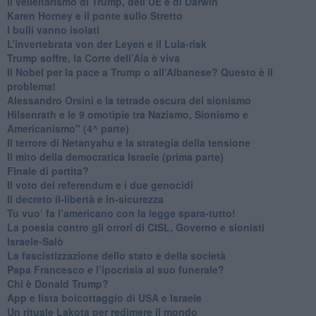
Il velleitarismo di Trump, dell’UE e di Darwin
​Karen Horney e il ponte sullo Stretto
​I bulli vanno isolati
L’invertebrata von der Leyen e il Lula-risk
Trump soffre, la Corte dell'Aia è viva
​Il Nobel per la pace a Trump o all’Albanese? Questo è il
problema!
​Alessandro Orsini e la tetrade oscura del sionismo
​Hilsenrath e le 9 omotipie tra Nazismo, Sionismo e
Americanismo" (4^ parte)
​Il terrore di Netanyahu e la strategia della tensione
Il mito della democratica Israele (prima parte)
​Finale di partita?
​Il voto del referendum e i due genocidi
Il decreto il-libertà e in-sicurezza
Tu vuo’ fa l’americano con la legge spara-tutto!
La poesia contro gli orrori di CISL, Governo e sionisti
Israele-Salò
​La fascistizzazione dello stato e della società
Papa Francesco e l’ipocrisia al suo funerale?
​Chi è Donald Trump?
App e lista boicottaggio di USA e Israele
​Un rituale Lakota per redimere il mondo