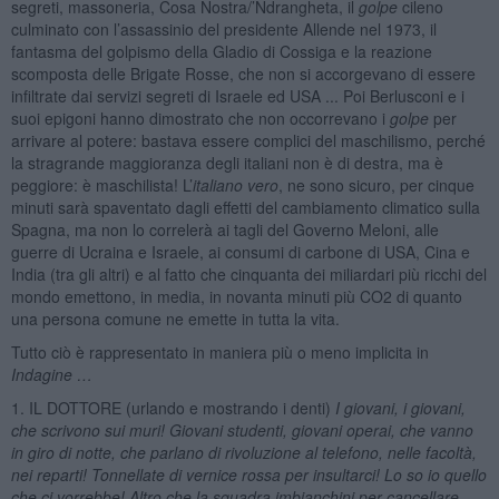
segreti, massoneria, Cosa Nostra/’Ndrangheta, il
golpe
cileno
culminato con l’assassinio del presidente Allende nel 1973, il
fantasma del golpismo della Gladio di Cossiga e la reazione
scomposta delle Brigate Rosse, che non si accorgevano di essere
infiltrate dai servizi segreti di Israele ed USA ... Poi Berlusconi e i
suoi epigoni hanno dimostrato che non occorrevano i
golpe
per
arrivare al potere: bastava essere complici del maschilismo, perché
la stragrande maggioranza degli italiani non è di destra, ma è
peggiore: è maschilista! L’
italiano vero
, ne sono sicuro, per cinque
minuti sarà spaventato dagli effetti del cambiamento climatico sulla
Spagna, ma non lo correlerà ai tagli del Governo Meloni, alle
guerre di Ucraina e Israele, ai consumi di carbone di USA, Cina e
India (tra gli altri) e al fatto che cinquanta dei miliardari più ricchi del
mondo emettono, in media, in novanta minuti più CO2 di quanto
una persona comune ne emette in tutta la vita.
Tutto ciò è rappresentato in maniera più o meno implicita in
Indagine …
1. IL DOTTORE (urlando e mostrando i denti)
I giovani, i giovani,
che scrivono sui muri! Giovani studenti, giovani operai, che vanno
in giro di notte, che parlano di rivoluzione al telefono, nelle facoltà,
nei reparti! Tonnellate di vernice rossa per insultarci! Lo so io quello
che ci vorrebbe! Altro che la squadra imbianchini per cancellare