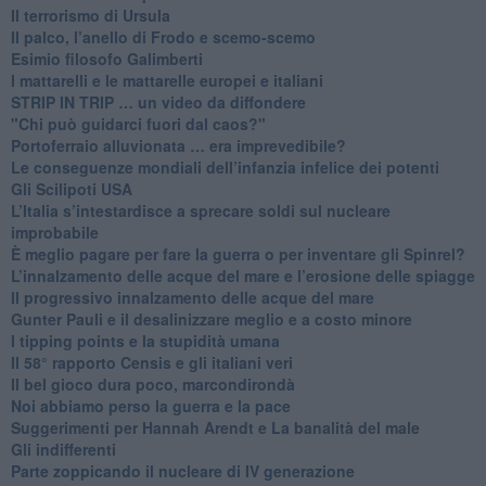
Il terrorismo di Ursula
​Il palco, l’anello di Frodo e scemo-scemo
Esimio filosofo Galimberti
​I mattarelli e le mattarelle europei e italiani
​STRIP IN TRIP … un video da diffondere
"Chi può guidarci fuori dal caos?"
​Portoferraio alluvionata … era imprevedibile?
Le conseguenze mondiali dell’infanzia infelice dei potenti
​Gli Scilipoti USA
L’Italia s’intestardisce a sprecare soldi sul nucleare
improbabile
È meglio pagare per fare la guerra o per inventare gli Spinrel?
​L’innalzamento delle acque del mare e l’erosione delle spiagge
​Il progressivo innalzamento delle acque del mare
​Gunter Pauli e il desalinizzare meglio e a costo minore
I tipping points e la stupidità umana
​Il 58° rapporto Censis e gli italiani veri
​Il bel gioco dura poco, marcondirondà
Noi abbiamo perso la guerra e la pace
Suggerimenti per Hannah Arendt e La banalità del male
​Gli indifferenti
Parte zoppicando il nucleare di IV generazione