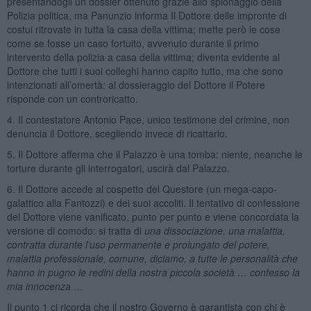
presentandogli un dossier ottenuto grazie allo spionaggio della
Polizia politica, ma Panunzio informa Il Dottore delle impronte di
costui ritrovate in tutta la casa della vittima; mette però le cose
come se fosse un caso fortuito, avvenuto durante il primo
intervento della polizia a casa della vittima; diventa evidente al
Dottore che tutti i suoi colleghi hanno capito tutto, ma che sono
intenzionati all’omertà: al dossieraggio del Dottore il Potere
risponde con un controricatto.
4. Il contestatore Antonio Pace, unico testimone del crimine, non
denuncia il Dottore, scegliendo invece di ricattarlo.
5. Il Dottore afferma che il Palazzo è una tomba: niente, neanche le
torture durante gli interrogatori, uscirà dal Palazzo.
6. Il Dottore accede al cospetto del Questore (un mega-capo-
galattico alla Fantozzi) e dei suoi accoliti. Il tentativo di confessione
del Dottore viene vanificato, punto per punto e viene concordata la
versione di comodo: si tratta di
una dissociazione, una malattia,
contratta durante l’uso permanente e prolungato del potere,
malattia professionale, comune, diciamo, a tutte le personalità che
hanno in pugno le redini della nostra piccola società … confesso la
mia innocenza …
Il punto 1 ci ricorda che il nostro Governo è garantista con chi è