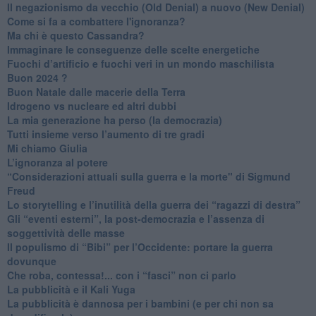
Il negazionismo da vecchio (Old Denial) a nuovo (New Denial)
Come si fa a combattere l'ignoranza?
Ma chi è questo Cassandra?
Immaginare le conseguenze delle scelte energetiche
​Fuochi d’artificio e fuochi veri in un mondo maschilista
Buon 2024 ?
​Buon Natale dalle macerie della Terra
​Idrogeno vs nucleare ed altri dubbi
​La mia generazione ha perso (la democrazia)
​Tutti insieme verso l’aumento di tre gradi
Mi chiamo Giulia
L’ignoranza al potere
​“Considerazioni attuali sulla guerra e la morte" di Sigmund
Freud
​Lo storytelling e l’inutilità della guerra dei “ragazzi di destra”
​Gli “eventi esterni”, la post-democrazia e l’assenza di
soggettività delle masse
​Il populismo di “Bibi” per l’Occidente: portare la guerra
dovunque
​Che roba, contessa!... con i “fasci” non ci parlo
La pubblicità e il Kali Yuga
​La pubblicità è dannosa per i bambini (e per chi non sa