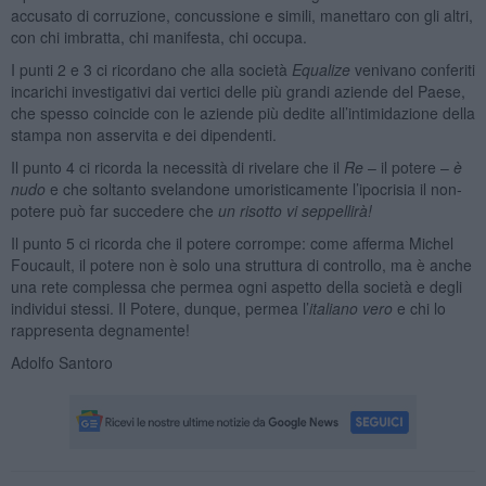
accusato di corruzione, concussione e simili, manettaro con gli altri,
con chi imbratta, chi manifesta, chi occupa.
I punti 2 e 3 ci ricordano che alla società
Equalize
venivano conferiti
incarichi investigativi dai vertici delle più grandi aziende del Paese,
che spesso coincide con le aziende più dedite all’intimidazione della
stampa non asservita e dei dipendenti.
Il punto 4 ci ricorda la necessità di rivelare che il
Re
– il potere –
è
nudo
e che soltanto svelandone umoristicamente l’ipocrisia il non-
potere può far succedere che
un risotto vi seppellirà!
Il punto 5 ci ricorda che il potere corrompe: come afferma Michel
Foucault, il potere non è solo una struttura di controllo, ma è anche
una rete complessa che permea ogni aspetto della società e degli
individui stessi. Il Potere, dunque, permea l’
italiano vero
e chi lo
rappresenta degnamente!
Adolfo Santoro