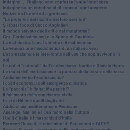
​Indagine … l’italiano vero confessa la sua innocenza
Indagine su un cittadino al di sopra di ogni sospetto
Notizie tra l'orrore ed il grottesco
"La protervia dei ricchi e dei loro servitori"
S’i fossi foco di Cecco Angiolieri
​Il mondo salvato dagli elfi e dai mutaforma?
Gru (Cattivissimo me) e lo Spirito di Goebbels
​La mal-destra, la mal-sinistra e il mal-tecnico
​La venerazione masochistica di un italiano vero
​L’eco-nazismo e le idee-forma dell’800 che sopravvivono in
noi
​Le radici “culturali” dell’ecofascismo, Nordio e Kamala Harris
Le radici dell’ecofascismo: la purezza della terra e della razza
Andiamo verso l’ecofascismo?
I costi economici dell’emergenza climatica
​La “pacchia” è finita! Ma per chi?
​Il fallimento della convivenza civile
​I vizi di Hitler e quelli degli altri
Addio clima mediterraneo e Medicane
​Assange, Galileo e l’Ossimoro della Cultura
​I bulli d’Italia e i masochisti d’Italia
​Bertrand Russell, le televisioni di Berlusconi e l’ADHD
​Se vuoi la pace, investi non nelle armi, ma nella scuola