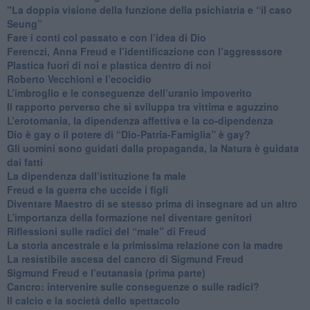
"​La doppia visione della funzione della psichiatria e “il caso
Seung”
​Fare i conti col passato e con l’idea di Dio
​Ferenczi, Anna Freud e l’identificazione con l’aggresssore
Plastica fuori di noi e plastica dentro di noi
​Roberto Vecchioni e l’ecocidio
​L’imbroglio e le conseguenze dell’uranio impoverito
​Il rapporto perverso che si sviluppa tra vittima e aguzzino
L’erotomania, la dipendenza affettiva e la co-dipendenza
​Dio è gay o il potere di “Dio-Patria-Famiglia” è gay?
​Gli uomini sono guidati dalla propaganda, la Natura è guidata
dai fatti
La dipendenza dall’istituzione fa male
​Freud e la guerra che uccide i figli
​Diventare Maestro di se stesso prima di insegnare ad un altro
L’importanza della formazione nel diventare genitori
Riflessioni sulle radici del “male” di Freud
​La storia ancestrale e la primissima relazione con la madre
​La resistibile ascesa del cancro di Sigmund Freud
Sigmund Freud e l’eutanasia (prima parte)
Cancro: intervenire sulle conseguenze o sulle radici?
​Il calcio e la società dello spettacolo