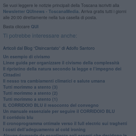
Se vuoi leggere le notizie principali della Toscana iscriviti alla
Newsletter QUInews - ToscanaMedia.
Arriva gratis tutti i giorni
alle 20:00 direttamente nella tua casella di posta.
Basta cliccare
QUI
Ti potrebbe interessare anche:
Articoli dal Blog “Disincantato” di Adolfo Santoro
​Un esempio di civismo
​Linee guida per organizzare il civismo della complessità
​Il ripristino della natura secondo la legge e l’impegno dei
Cittadini
Il nesso tra cambiamenti climatici e salute umana
Tutti morimmo a stento (3)
Tutti morimmo a stento (2)
​Tutti morimmo a stento (1)
IL CORRIDOIO BLU il resoconto del convegno
Un manuale essenziale per seguire il CORRIDOIO BLU
Il corridoio blu
​Il cronoprogramma ottimale verso il full electric sui traghetti
​I costi dell’adeguamento al cold ironing
Alcune domande da esordiente agli esperti che decidono le