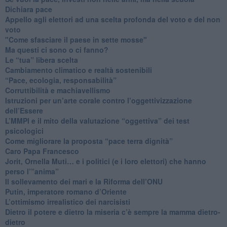
​Dichiara pace
​Appello agli elettori ad una scelta profonda del voto e del non
voto
"Come sfasciare il paese in sette mosse"
​Ma questi ci sono o ci fanno?
​Le “tua” libera scelta
Cambiamento climatico e realtà sostenibili
“Pace, ecologia, responsabilità”
​Corruttibilità e machiavellismo
Istruzioni per un’arte corale contro l’oggettivizzazione
dell’Essere
​L’MMPI e il mito della valutazione “oggettiva” dei test
psicologici
Come migliorare la proposta “pace terra dignità”
Caro Papa Francesco
​Jorit, Ornella Muti… e i politici (e i loro elettori) che hanno
perso l’”anima”
​Il sollevamento dei mari e la Riforma dell’ONU
Putin, imperatore romano d’Oriente
​L’ottimismo irrealistico dei narcisisti
​Dietro il potere e dietro la miseria c’è sempre la mamma dietro-
dietro