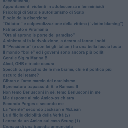
decodificarla)
​Appuntamenti violenti in adolescenza e femminicidi
​Psicologi di Stato e autoritarismo di Stato
Elogio della diserzione
“Odiatori” e colpevolizzazione della vittima (“victim blaming”)
​Patriarcato e Piromania
"Ora si aprono le porte del paradiso"
​A sinistra si fa la rivoluzione, a destra si fanno i soldi
​Il “Presidente” (e con lei gli italiani) ha una bella faccia tosta
​Il mondo “bolle” ed i governi sono ancora più bolliti
​Gentile Sig.ra Marina B
​Alcol, GHB e triade oscura
​Specchio, specchio delle mie brame, chi è il politico più
oscuro del reame?
​Gibran e l’arco marcio del narcisismo
​Il prematuro trapasso di B. e Ramses II
​Non temo Berlusconi in sé, temo Berlusconi in me
​Mie risposte al mio Amico-psichiatra
​Secondo Porges e secondo me
​La “mente” secondo Jackson e McLean
La difficile dicibilità della Verità (2)
​Lettera da un Amico sul caso Seung (1)
​Cronaca di una tragedia annunciata