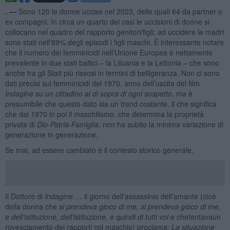
. —
Sono 120 le donne uccise nel 2023, delle quali 64 da partner o
ex compagni. In circa un quarto dei casi le uccisioni di donne si
collocano nel quadro del rapporto genitori/figli; ad uccidere le madri
sono stati nell'89% degli episodi i figli maschi. È interessante notare
che il numero dei femminicidi nell’Unione Europea è nettamente
prevalente in due stati baltici – la Lituania e la Lettonia – che sono
anche tra gli Stati più rissosi in termini di belligeranza. Non ci sono
dati precisi sui femminicidi del 1970, anno dell’uscita del film
Indagine su un cittadino al di sopra di ogni sospetto
, ma è
presumibile che questo dato sia un trend costante, il che significa
che dal 1970 in poi il maschilismo, che determina la proprietà
privata di
Dio-Patria-Famiglia
, non ha subito la minima variazione di
generazione in generazione.
Se mai, ad essere cambiato è il contesto storico generale.
Il Dottore di
Indagine …
il giorno dell’assassinio dell’amante (cioè
della donna che
si prendeva gioco di me, si prendeva gioco di me
,
e dell’istituzione, dell’istituzione, e quindi di tutti voi
e chetentavaun
rovesciamento dei rapporti col maschio) proclama:
La situazione