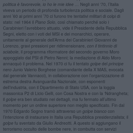
politica è favorevole, io ho le mie idee …
Negli anni ‘70, l’Italia
viveva un periodo di profonda turbolenza politica e sociale. Dagli
anni ’60 ai primi anni ’70 ci furono tre tentativi militari di colpi di
stato: nel 1964 il
Piano Solo
, così chiamato perché solo i
Carabinieri l’avrebbero attuato, vide il Presidente della Repubblica
Segni, eletto con i voti del MSI e dei monarchici, operare,
unitamente al generale dell’Arma dei Carabinieri Giovanni de
Lorenzo, gravi pressioni per ridimensionare,
con il tintinnio di
sciabole
, il programma riformatore del secondo governo Moro
appoggiato dal PSI di Pietro Nenni; la mediazione di Aldo Moro
annacquò il problema. Nel 1970 ci fu il tentato
golpe
del
principe
nero
Junio Valerio Borghese (comandante della X MAS, evocata
dal generale Vannacci), in collaborazione con l’organizzazione di
estrema destra Avanguardia Nazionale, con esponenti
dell’industria, con il Dipartimento di Stato USA, con la loggia
massonica P2 di Licio Gelli, con Cosa Nostra e con la ‘Ndrangheta;
il
golpe
era ben studiato nei dettagli, ma fu fermato all’ultimo
momento per un ordine superiore non meglio specificato. Fin dal
1970 Edgardo Sogno tramò attraverso un
golpe bianco
con
l’intenzione di instaurare in Italia una Repubblica presidenzialista; il
golpe
fu sventato da Giulio Andreotti. A questo si aggiungano il
terrorismo occulto delle bombe nere, in combutta con servizi