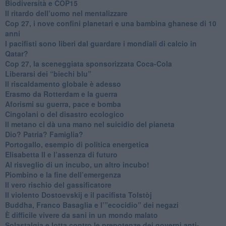
Biodiversità e COP15
​Il ritardo dell’uomo nel mentalizzare
​Cop 27, i nove confini planetari e una bambina ghanese di 10
anni
​I pacifisti sono liberi dal guardare i mondiali di calcio in
Qatar?
​Cop 27, la sceneggiata sponsorizzata Coca-Cola
​Liberarsi dei “biechi blu”
Il riscaldamento globale è adesso
​Erasmo da Rotterdam e la guerra
​Aforismi su guerra, pace e bomba
Cingolani o del disastro ecologico
​Il metano ci dà una mano nel suicidio del pianeta
​Dio? Patria? Famiglia?
Portogallo, esempio di politica energetica
​Elisabetta II e l’assenza di futuro
Al risveglio di un incubo, un altro incubo!
​Piombino e la fine dell’emergenza
​Il vero rischio del gassificatore
​Il violento Dostoevskij e il pacifista Tolstòj
​Buddha, Franco Basaglia e l’”ecocidio” dei negazi
​È difficile vivere da sani in un mondo malato
Solastalgia e lotta contro le prepotenze dei governi anti-