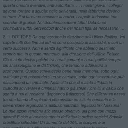
questa ondata eversiva, anti-autoritaria. … I nostri giovani colleghi
devono tornare a scuola; nelle università, nelle fabbriche devono
entrare. E si facciano crescere la barba, i capelli. Indossino tute
sporche di grasso! Noi dobbiamo sapere tutto! Dobbiamo
controllare tutto! Servendoci anche dei nostri figli, se necessario! …
2. IL DOTTORE
Da oggi assumo la direzione dell’Ufficio Politico. Voi
sapete tutti che fino ad ieri mi sono occupato di assassini, e con un
certo successo. Non è senza significato che abbiano destinato
proprio me, in questo momento, alla direzione dell’Ufficio Politico.
Ciò è stato deciso poiché tra i reati comuni e i reati politici sempre
più si assottigliano le distinzioni, che tendono addirittura a
scomparire. Questo scrivetevelo bene nella memoria: sotto ogni
criminale può nascondersi un sovversivo, sotto ogni sovversivo può
nascondersi un criminale. Nella città che ci è stata affidata in
custodia sovversivi e criminali hanno già steso i loro fili invisibili che
spetta a noi di recidere!
(leggendo il discorso)
Che differenza passa
tra una banda di rapinatori che assalta un istituto bancario e la
sovversione organizzata, istituzionalizzata, legalizzata? Nessuna!
Le due azioni tendono allo stesso obiettivo, sia pure con mezzi
diversi! E cioè al rovesciamento dell’attuale ordine sociale! Seimila
prostitute schedate! Un aumento del 20% di scioperi e di
occupazione di edifici pubblici e privati,
(accelera la lettura