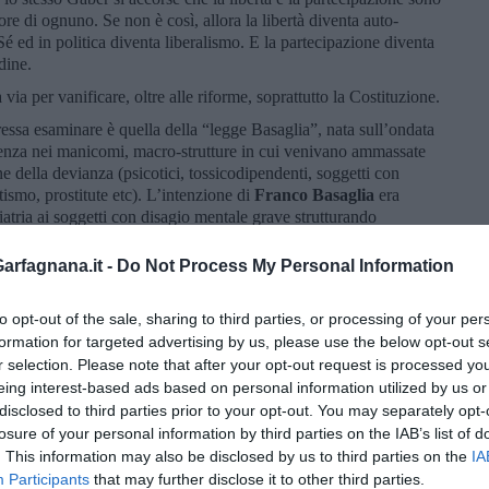
ore di ognuno. Se non è così, allora la libertà diventa auto-
Sé ed in politica diventa liberalismo. E la partecipazione diventa
dine.
via per vanificare, oltre alle riforme, soprattutto la Costituzione.
essa esaminare è quella della “legge Basaglia”, nata sull’ondata
stenza nei manicomi, macro-strutture in cui venivano ammassate
e della devianza (psicotici, tossicodipendenti, soggetti con
tismo, prostitute etc). L’intenzione di
Franco Basaglia
era
iatria ai soggetti con disagio mentale grave strutturando
e nei Centri di Salute Mentale, nei contesti di vita, quasi come se
sforzo comune del superamento dell’emarginazione, il vettore di
rfagnana.it -
Do Not Process My Personal Information
e, che già allora appariva degradato. Grazie alla rottura
cocemente strutturare un’alleanza terapeutica col paziente con
to opt-out of the sale, sharing to third parties, or processing of your per
 in psichiatria (trattamento sanitario obbligatorio, contenimento
formation for targeted advertising by us, please use the below opt-out s
 tendeva a diventare un evento eccezionale. Il contatto con i
r selection. Please note that after your opt-out request is processed y
i socialità), inoltre, permetteva di dirigere l’attenzione anche
eing interest-based ads based on personal information utilized by us or
vano il contatto diretto col servizio: potevano essere seguiti e
disclosed to third parties prior to your opt-out. You may separately opt-
atto con i familiari e il medico di medicina generale. Veniva
losure of your personal information by third parties on the IAB’s list of
 con le Forze dell’Ordine e i Tribunali, sia per prevenire i
chio, sia per indirizzare verso la riabilitazione i pazienti che
. This information may also be disclosed by us to third parties on the
IA
otici autori di reato più o meno gravi erano, infatti, indirizzati
Participants
that may further disclose it to other third parties.