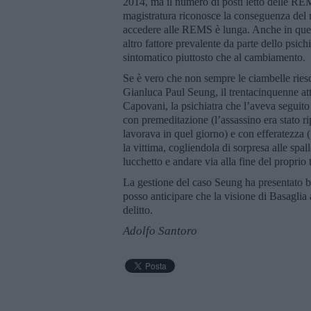
2014, ma il numero di posti letto delle RE
magistratura riconosce la conseguenza del r
accedere alle REMS è lunga. Anche in quest
altro fattore prevalente da parte dello psich
sintomatico piuttosto che al cambiamento.
Se è vero che non sempre le ciambelle riesc
Gianluca Paul Seung, il trentacinquenne att
Capovani, la psichiatra che l’aveva seguito
con premeditazione (l’assassino era stato ri
lavorava in quel giorno) e con efferatezza 
la vittima, cogliendola di sorpresa alle spal
lucchetto e andare via alla fine del proprio 
La gestione del caso Seung ha presentato bu
posso anticipare che la visione di Basaglia
delitto.
Adolfo Santoro