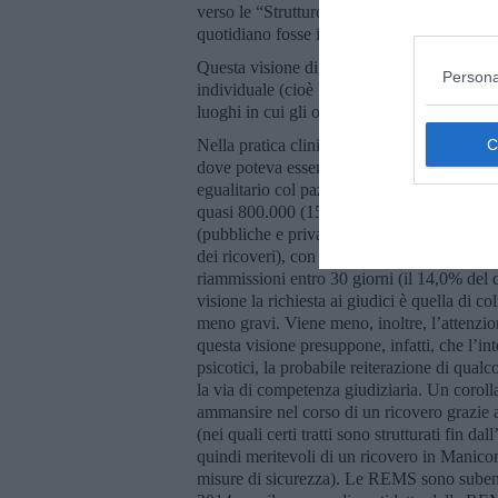
verso le “Strutture Intermedie territoriali”, 
quotidiano fosse il veicolo per la riabilitaz
Questa visione di Basaglia, mai perfettame
Persona
individuale (cioè la capacità di ognuno di re
luoghi in cui gli operatori psichiatrici eran
Nella pratica clinica della psichiatria itali
dove poteva essere espresso il “sapere” psic
egualitario col paziente. Gli utenti psichiatri
quasi 800.000 (158,4 soggetti ogni 10.000 ab
(pubbliche e private) sono state più di 130.
dei ricoveri), con una durata di degenza me
riammissioni entro 30 giorni (il 14,0% del d
visione la richiesta ai giudici è quella di co
meno gravi. Viene meno, inoltre, l’attenzion
questa visione presuppone, infatti, che l’int
psicotici, la probabile reiterazione di qua
la via di competenza giudiziaria. Un corollar
ammansire nel corso di un ricovero grazie a
(nei quali certi tratti sono strutturati fin d
quindi meritevoli di un ricovero in Manico
misure di sicurezza). Le REMS sono subentr