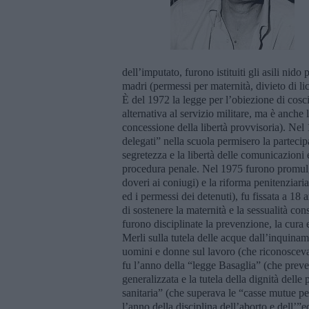
dell’imputato, furono istituiti gli asili nido
madri (permessi per maternità, divieto di li
È del 1972 la legge per l’obiezione di cosci
alternativa al servizio militare, ma è anche
concessione della libertà provvisoria). Nel 
delegati” nella scuola permisero la partecipa
segretezza e la libertà delle comunicazioni
procedura penale. Nel 1975 furono promulgat
doveri ai coniugi) e la riforma penitenziar
ed i permessi dei detenuti), fu fissata a 18 a
di sostenere la maternità e la sessualità con
furono disciplinate la prevenzione, la cura 
Merli sulla tutela delle acque dall’inquina
uomini e donne sul lavoro (che riconosceva, t
fu l’anno della “legge Basaglia” (che preve
generalizzata e la tutela della dignità dell
sanitaria” (che superava le “casse mutue per
l’anno della disciplina dell’aborto e dell’”e