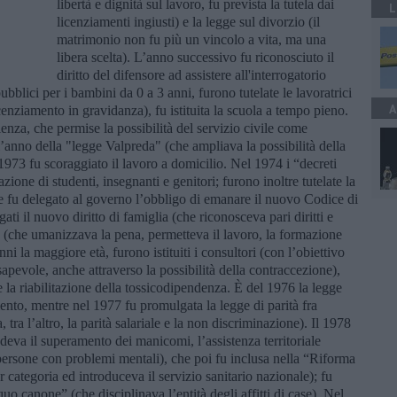
libertà e dignità sul lavoro, fu prevista la tutela dai
L
licenziamenti ingiusti) e la legge sul divorzio (il
matrimonio non fu più un vincolo a vita, ma una
libera scelta). L’anno successivo fu riconosciuto il
diritto del difensore ad assistere all'interrogatorio
 pubblici per i bambini da 0 a 3 anni, furono tutelate le lavoratrici
A
cenziamento in gravidanza), fu istituita la scuola a tempo pieno.
enza, che permise la possibilità del servizio civile come
 l’anno della "legge Valpreda" (che ampliava la possibilità della
1973 fu scoraggiato il lavoro a domicilio. Nel 1974 i “decreti
zione di studenti, insegnanti e genitori; furono inoltre tutelate la
 e fu delegato al governo l’obbligo di emanare il nuovo Codice di
i il nuovo diritto di famiglia (che riconosceva pari diritti e
ia (che umanizzava la pena, permetteva il lavoro, la formazione
nni la maggiore età, furono istituiti i consultori (con l’obiettivo
sapevole, anche attraverso la possibilità della contraccezione),
e la riabilitazione della tossicodipendenza. È del 1976 la legge
mento, mentre nel 1977 fu promulgata la legge di parità fra
ra l’altro, la parità salariale e la non discriminazione). Il 1978
deva il superamento dei manicomi, l’assistenza territoriale
e persone con problemi mentali), che poi fu inclusa nella “Riforma
 categoria ed introduceva il servizio sanitario nazionale); fu
quo canone” (che disciplinava l’entità degli affitti di case). Nel