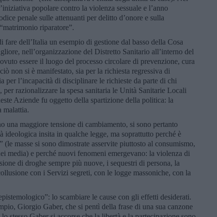
’iniziativa popolare contro la violenza sessuale e l’anno
odice penale sulle attenuanti per delitto d’onore e sulla
 “matrimonio riparatore”.
i fare dell’Italia un esempio di gestione dal basso della Cosa
liore, nell’organizzazione del Distretto Sanitario all’interno del
vuto essere il luogo del processo circolare di prevenzione, cura
ciò non si è manifestato, sia per la richiesta regressiva di
 per l’incapacità di disciplinare le richieste da parte di chi
per razionalizzare la spesa sanitaria le Unità Sanitarie Locali
este Aziende fu oggetto della spartizione della politica: la
 malattia.
o una maggiore tensione di cambiamento, si sono pertanto
tà ideologica insita in qualche legge, ma soprattutto perché è
 (le masse si sono dimostrate asservite piuttosto al consumismo,
 dei media) e perché nuovi fenomeni emergevano: la violenza di
fusione di droghe sempre più nuove, i sequestri di persona, la
collusione con i Servizi segreti, con le logge massoniche, con la
epistemologico”: lo scambiare le cause con gli effetti desiderati.
mpio, Giorgio Gaber, che si pentì della frase di una sua canzone
lo stesso Gaber si accorse che la libertà e la partecipazione sono