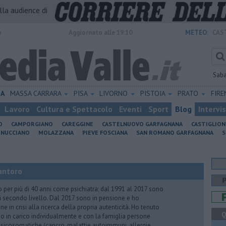
alla audience di
o
Aggiornato alle 19:10
METEO:
CAS
Sab
IA
MASSA CARRARA
PISA
LIVORNO
PISTOIA
PRATO
FIR
Lavoro
Cultura e Spettacolo
Eventi
Sport
Blog
Intervi
O
CAMPORGIANO
CAREGGINE
CASTELNUOVO GARFAGNANA
CASTIGLIO
INUCCIANO
MOLAZZANA
PIEVE FOSCIANA
SAN ROMANO GARFAGNANA
S
antoro
o per più di 40 anni come psichiatra; dal 1991 al 2017 sono
di secondo livello. Dal 2017 sono in pensione e ho
e in crisi alla ricerca della propria autenticità. Ho tenuto
Q
o in carico individualmente e con la famiglia persone
icosomatiche (cancro, malattie autoimmuni, allergie,