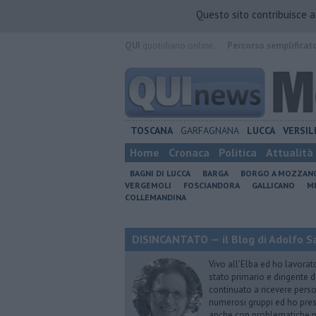
Questo sito contribuisce 
QUI
quotidiano online.
Percorso semplificat
TOSCANA
GARFAGNANA
LUCCA
VERSIL
Home
Cronaca
Politica
Attualità
BAGNI DI LUCCA
BARGA
BORGO A MOZZAN
VERGEMOLI
FOSCIANDORA
GALLICANO
M
COLLEMANDINA
DISINCANTATO — il Blog di Adolfo S
Vivo all’Elba ed ho lavorat
stato primario e dirigente 
continuato a ricevere person
numerosi gruppi ed ho pres
anche con problematiche ps