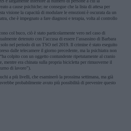
MS è largamente inferiore al numero di persone a cui la
eato a cause psichiche; ne consegue che la lista di attesa per
a visione la capacità di modulare le emozioni è oscurata da un
iatra, che è impegnato a fare diagnosi e terapia, volta al controllo
ono col buco, ciò è stato particolarmente vero nel caso di
ualmente detenuto con l’accusa di essere l’assassino di Barbara
 solo nel periodo di un TSO nel 2019. Il crimine è stato eseguito
preso dalle telecamere il giorno precedente, ma la psichiatra non
(“ha colpito con un oggetto contundente ripetutamente al cranio
le, mentre era chinata sulla propria bicicletta per rimuoverne il
turno di lavoro”).
chi a più livelli, che esaminerò la prossima settimana, ma già
 avrebbe probabilmente avuto più possibilità di prevenire questo