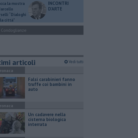
INCONTRI
ucca la mostra
D'ARTE
Marcello
selli “Dialoghi
la città"
Condoglianze
imi articoli
Vedi tutti
ronaca
Falsi carabinieri fanno
truffe coi bambini in
auto
ronaca
Un cadavere nella
cisterna biologica
interrata