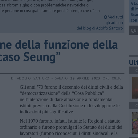
A L
iosa, fibromialgia) o con problematiche nevrotiche o
di 
 le persone in crisi gratuitamente perché ritengo che c’è un
Scar
Vedi tutti
con 
gli articoli
del blog di Adolfo Santoro
QUI
one della funzione della
l caso Seung”
Ult
C
DI ADOLFO SANTORO - SABATO
29 APRILE 2023
ORE 08:30
Gli anni ’70 furono il decennio dei diritti civili e della
“democratizzazione” della “Cosa Pubblica”
nell’intenzione di dare attuazione a fondamentali
istituti previsti dalla Costituzione e di svilupparne le
C
indicazioni più significative.
Nel 1970 furono, infatti, istituite le Regioni a statuto
ordinario e furono promulgati lo Statuto dei diritti dei
lavoratori (furono riconosciuti i diritti sindacali e la