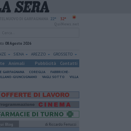
22°
32°
TELNUOVO DI GARFAGNANA
QuiNews.net
ato
08 Agosto 2026
ENZE
SIENA
AREZZO
GROSSETO
ste
Animali
Pubblicità
Contatti
NE GARFAGNANA
COREGLIA
FABBRICHE-
ILLANO-GIUNCUGNANO
VAGLI SOTTO
VILLA
ui Blog
di Riccardo Ferrucci