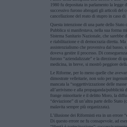
1980 fu depositata in parlamento la legge d
successivo furono abrogati gli articoli del c
cancellazione del reato di stupro in caso di
Questa intenzione di una parte dello Stato d
Pubblica si manifestava, nella sua forma mig
Sistema Sanitario Nazionale, che sarebbe do
e riabilitazione e di democrazia diretta. Ma 
assistenzialismo che proveniva dal basso, sia
doveva gestire il processo. Di conseguenza, 
furono “aziendalizzate” e la direzione di qu
medicina, in breve, si mostrò peggiore della
Le Riforme, per lo meno quelle che avevan
dimostrate velleitarie, non solo per ingenui
mancata la “soggettivizzazione delle masse”
all’arrivismo e alla propaganda/pubblicità
frange minoritarie e il delitto Moro, la dif
“deviazione” di un’altra parte dello Stato (
malavita sempre più organizzata).
L’illusione dei Riformisti era in un errore “
Di questo errore ne fu consapevole, ad ese
“libertà è partecipazione”; successivamente 