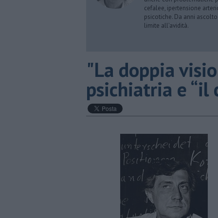
cefalee, ipertensione arter
psicotiche. Da anni ascolto
limite all’avidità.
"​La doppia visi
psichiatria e “i