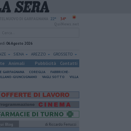
22°
34°
TELNUOVO DI GARFAGNANA
QuiNews.net
vedì
06 Agosto 2026
ENZE
SIENA
AREZZO
GROSSETO
ste
Animali
Pubblicità
Contatti
NE GARFAGNANA
COREGLIA
FABBRICHE-
ILLANO-GIUNCUGNANO
VAGLI SOTTO
VILLA
ui Blog
di Riccardo Ferrucci