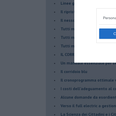
​Linee guida per organizzare 
​Il ripristino della natura sec
Persona
Il nesso tra cambiamenti cli
Tutti morimmo a stento (3)
Tutti morimmo a stento (2)
​Tutti morimmo a stento (1)
IL CORRIDOIO BLU il resocont
Un manuale essenziale per s
Il corridoio blu
​Il cronoprogramma ottimale ve
​I costi dell’adeguamento al c
Alcune domande da esordiente 
Verso il full electric a gestio
​La Scienza dei Cittadini e i Cit