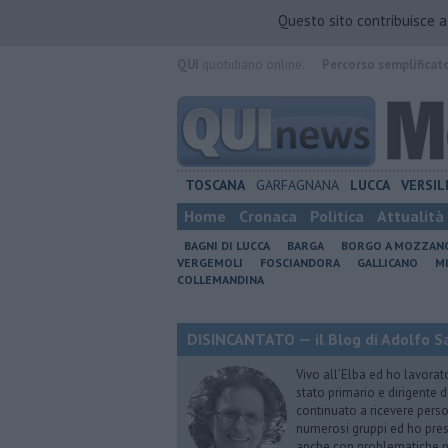
Questo sito contribuisce 
QUI
quotidiano online.
Percorso semplificat
TOSCANA
GARFAGNANA
LUCCA
VERSIL
Home
Cronaca
Politica
Attualità
BAGNI DI LUCCA
BARGA
BORGO A MOZZAN
VERGEMOLI
FOSCIANDORA
GALLICANO
M
COLLEMANDINA
DISINCANTATO — il Blog di Adolfo S
Vivo all’Elba ed ho lavorat
stato primario e dirigente 
continuato a ricevere person
numerosi gruppi ed ho pres
anche con problematiche ps