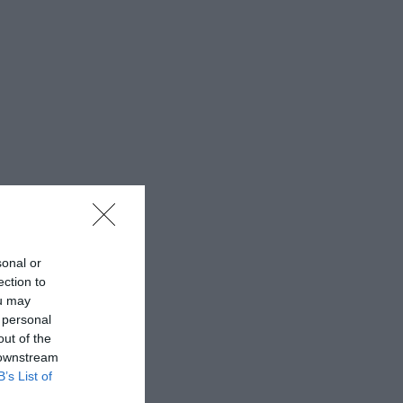
sonal or
ection to
ou may
 personal
out of the
 downstream
B’s List of