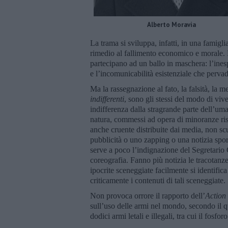
Alberto Moravia
La trama si sviluppa, infatti, in una famigl
rimedio al fallimento economico e morale. L
partecipano ad un ballo in maschera: l’ines
e l’incomunicabilità esistenziale che perva
Ma la rassegnazione al fato, la falsità, la m
indifferenti
, sono gli stessi del modo di vive
indifferenza dalla stragrande parte dell’uman
natura, commessi ad opera di minoranze ris
anche cruente distribuite dai media, non s
pubblicità o uno zapping o una notizia spo
serve a poco l’indignazione del Segretario
coreografia. Fanno più notizia le tracotanz
ipocrite sceneggiate facilmente si identific
criticamente i contenuti di tali sceneggiate.
Non provoca orrore il rapporto dell’
Action
sull’uso delle armi nel mondo, secondo il qu
dodici armi letali e illegali, tra cui il fosf