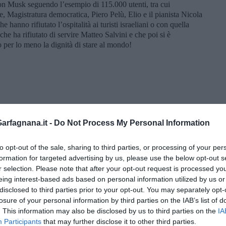
on Musk seguendo l’esempio di 115.000 utenti, tra cui
 Magistratura democratica, Piero Pelù, Elio e il pianista Nicola
 hanno rifiutato l’ospitalità ai turisti israeliani o con quella
che ha rifiutato di servire Matteo Salvini e che poi si è
o per lo meno la dignità di stare al mondo!
rfagnana.it -
Do Not Process My Personal Information
to opt-out of the sale, sharing to third parties, or processing of your per
formation for targeted advertising by us, please use the below opt-out s
r selection. Please note that after your opt-out request is processed y
eing interest-based ads based on personal information utilized by us or
disclosed to third parties prior to your opt-out. You may separately opt-
losure of your personal information by third parties on the IAB’s list of
Adolfo Santoro
. This information may also be disclosed by us to third parties on the
IA
Participants
that may further disclose it to other third parties.