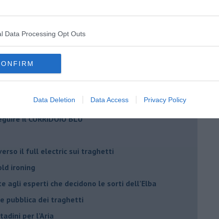
il civismo della complessità
ondo la legge e l’impegno dei Cittadini
l Data Processing Opt Outs
matici e salute umana
CONFIRM
Data Deletion
Data Access
Privacy Policy
o del convegno
eguire il CORRIDOIO BLU
rso il full electric sui traghetti
old ironing
agli esperti che decidono le sorti dell’Elba
ne pubblica dei traghetti​
tadini per l’Aria