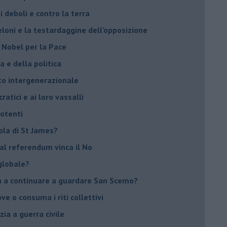
 deboli e contro la terra
eloni e la testardaggine dell’opposizione
l Nobel per la Pace
 e della politica
tto intergenerazionale
ratici e ai loro vassalli
potenti
sola di St James?
 al referendum vinca il No
globale?
na a continuare a guardare San Scemo?
ove o consuma i riti collettivi
ia a guerra civile