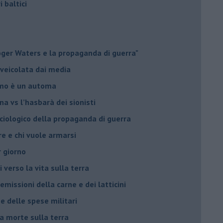
i baltici
Roger Waters e la propaganda di guerra"
 veicolata dai media
omo è un automa
a vs l’hasbarà dei sionisti
ociologico della propaganda di guerra
ore e chi vuole armarsi
r giorno
i verso la vita sulla terra
 emissioni della carne e dei latticini
ne delle spese militari
la morte sulla terra