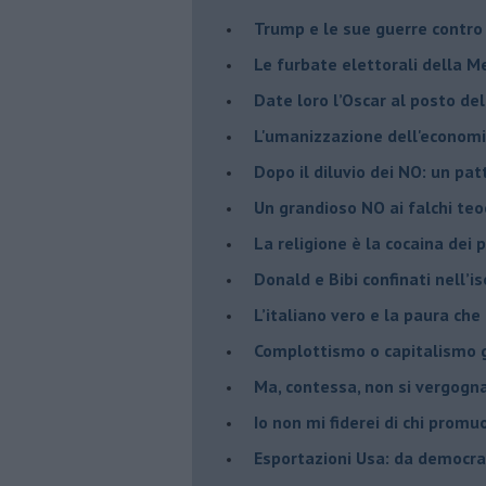
Trump e le sue guerre contro i
​Le furbate elettorali della M
​Date loro l’Oscar al posto de
L'umanizzazione dell'economia
​Dopo il diluvio dei NO: un pa
​Un grandioso NO ai falchi teoc
La religione è la cocaina dei 
Donald e Bibi confinati nell’i
L’italiano vero e la paura che
​Complottismo o capitalismo 
​Ma, contessa, non si vergog
​Io non mi fiderei di chi promu
Esportazioni Usa: da democraz