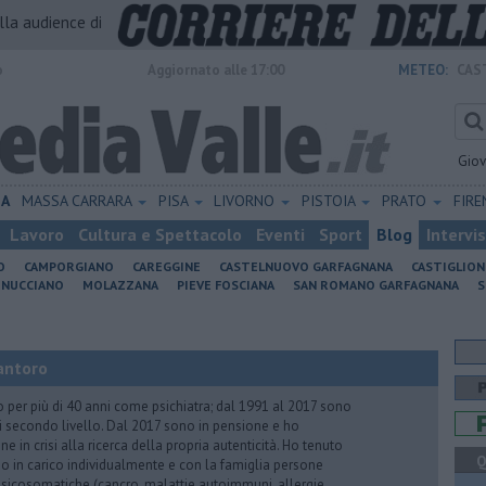
alla audience di
o
Aggiornato alle 17:00
METEO:
CAS
Gio
IA
MASSA CARRARA
PISA
LIVORNO
PISTOIA
PRATO
FIR
Lavoro
Cultura e Spettacolo
Eventi
Sport
Blog
Intervi
O
CAMPORGIANO
CAREGGINE
CASTELNUOVO GARFAGNANA
CASTIGLIO
INUCCIANO
MOLAZZANA
PIEVE FOSCIANA
SAN ROMANO GARFAGNANA
S
antoro
o per più di 40 anni come psichiatra; dal 1991 al 2017 sono
di secondo livello. Dal 2017 sono in pensione e ho
e in crisi alla ricerca della propria autenticità. Ho tenuto
Q
o in carico individualmente e con la famiglia persone
icosomatiche (cancro, malattie autoimmuni, allergie,