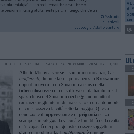
A L
iosa, fibromialgia) o con problematiche nevrotiche o
di 
 le persone in crisi gratuitamente perché ritengo che c’è un
Scar
Vedi tutti
con 
gli articoli
del blog di Adolfo Santoro
QUI
Ult
DI ADOLFO SANTORO - SABATO
16 NOVEMBRE 2024
ORE 09:00
C
Alberto Moravia scrisse il suo primo romanzo,
Gli
indifferenti,
durante la sua permanenza a
Bressanone
dopo il ricovero in un Sanatorio a causa della
tubercolosi ossea
di cui soffriva sin da bambino. Gli
spazi chiusi del Sanatorio riecheggiano in tutto il
romanzo, negli interni di una casa o di un’automobile
C
da cui si osserva la città sotto la pioggia. Questa
condizione di
oppressione
e di
prigionia
senza
scampo simboleggia la vacuità e l’inutilità della realtà
e l’incapacità dei protagonisti di essere soggetti in
grado di modificarla. L’
indifferenza
è dunque