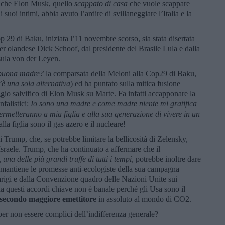
o che Elon Musk, quello
scappato di casa
che vuole scappare
suoi intimi, abbia avuto l’ardire di svillaneggiare l’Italia e la
 29 di Baku, iniziata l’11 novembre scorso, sia stata disertata
r olandese Dick Schoof, dal presidente del Brasile Lula e dalla
ula von der Leyen.
a buona madre?
la comparsata della Meloni alla Cop29 di Baku,
è una sola alternativa
) ed ha puntato sulla mitica fusione
aggio salvifico di Elon Musk su Marte. Fa infatti accapponare la
nfalistici:
Io sono una madre e come madre niente mi gratifica
ermetteranno a mia figlia e alla sua generazione di vivere in un
lla figlia sono il gas azero e il nucleare!
i Trump, che, se potrebbe limitare la bellicosità di Zelensky,
Israele. Trump, che ha continuato a affermare che il
,
una delle più grandi truffe di tutti i tempi
, potrebbe inoltre dare
e mantiene le promesse anti-ecologiste della sua campagna
i Parigi e dalla Convenzione quadro delle Nazioni Unite sui
da questi accordi chiave non è banale perché gli Usa sono il
secondo maggiore
emettitore
in assoluto al mondo di CO2.
per non essere complici dell’indifferenza generale?