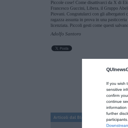
Piccole cose! Come disattivarci da X di El
Francesco Guccini, Libera, il Gruppo Abele,
Piovani. Congratularci con gli albergatori che
ragazza assunta in prova in una pasticceria 
licenziata. Piccoli gesti come questi salvan
Adolfo Santoro
QUInewsGa
If you wish 
sensitive in
confirm you
continue se
information 
further disc
Articoli dal Blog “Disincantato” di 
participants
Downstream 