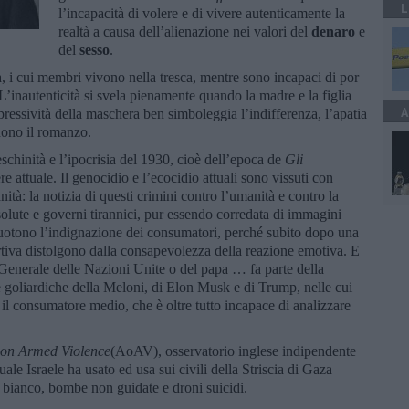
L
l’incapacità di volere e di vivere autenticamente la
realtà a causa dell’alienazione nei valori del
denaro
e
del
sesso
.
ia, i cui membri vivono nella tresca, mentre sono incapaci di por
’inautenticità si svela pienamente quando la madre e la figlia
A
pressività della maschera ben simboleggia l’indifferenza, l’apatia
dono il romanzo.
eschinità e l’ipocrisia del 1930, cioè dell’epoca de
Gli
re attuale. Il genocidio e l’ecocidio attuali sono vissuti con
ità: la notizia di questi crimini contro l’umanità e contro la
olute e governi tirannici, pur essendo corredata di immagini
cuotono l’indignazione dei consumatori, perché subito dopo una
rtiva distolgono dalla consapevolezza della reazione emotiva. E
 Generale delle Nazioni Unite o del papa … fa parte della
e goliardiche della Meloni, di Elon Musk e di Trump, nelle cui
a il consumatore medio, che è oltre tutto incapace di analizzare
 on Armed Violence
(AoAV), osservatorio inglese indipendente
ale Israele ha usato ed usa sui civili della Striscia di Gaza
oro bianco, bombe non guidate e droni suicidi.