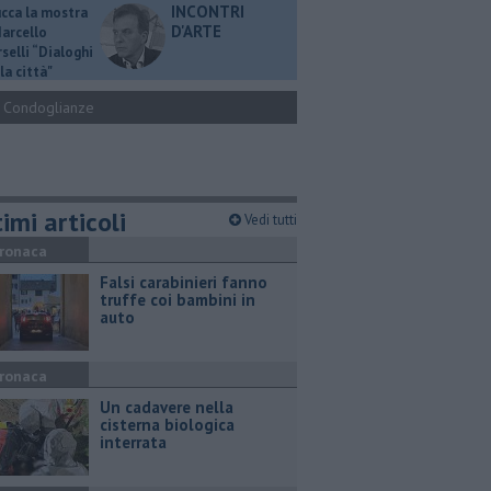
INCONTRI
ucca la mostra
D'ARTE
Marcello
selli “Dialoghi
la città"
Condoglianze
imi articoli
Vedi tutti
ronaca
Falsi carabinieri fanno
truffe coi bambini in
auto
ronaca
Un cadavere nella
cisterna biologica
interrata