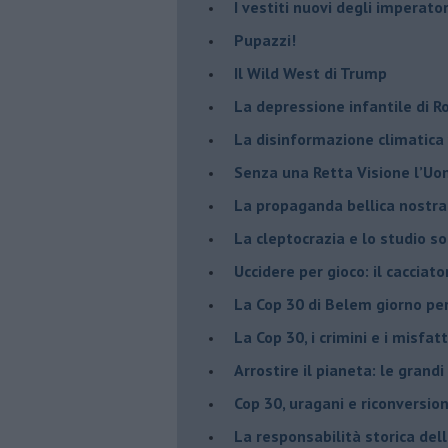
​I vestiti nuovi degli imperator
​Pupazzi!
​Il Wild West di Trump
​La depressione infantile di 
​La disinformazione climatica
Senza una Retta Visione l’U
​La propaganda bellica nostran
​La cleptocrazia e lo studio s
​Uccidere per gioco: il cacciat
​La Cop 30 di Belem giorno pe
La Cop 30, i crimini e i misfatt
Arrostire il pianeta: le grandi
​Cop 30, uragani e riconversio
La responsabilità storica del