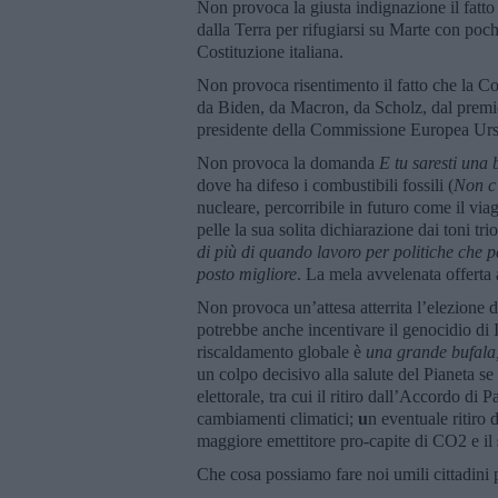
Non provoca la giusta indignazione il fatt
dalla Terra per rifugiarsi su Marte con pochi 
Costituzione italiana.
Non provoca risentimento il fatto che la Cop
da Biden, da Macron, da Scholz, dal premie
presidente della Commissione Europea Urs
Non provoca la domanda
E tu saresti un
dove ha difeso i combustibili fossili (
Non c’
nucleare, percorribile in futuro come il vi
pelle la sua solita dichiarazione dai toni trio
di più di quando lavoro per politiche che p
posto migliore
. La mela avvelenata offerta a
Non provoca un’attesa atterrita l’elezione d
potrebbe anche incentivare il genocidio di 
riscaldamento globale è
una grande bufala
un colpo decisivo alla salute del Pianeta s
elettorale, tra cui il ritiro dall’Accordo d
cambiamenti climatici;
u
n eventuale ritiro 
maggiore emettitore pro-capite di CO2 e il
Che cosa possiamo fare noi umili cittadini 