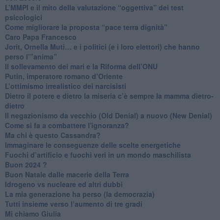
​L’MMPI e il mito della valutazione “oggettiva” dei test
psicologici
Come migliorare la proposta “pace terra dignità”
Caro Papa Francesco
​Jorit, Ornella Muti… e i politici (e i loro elettori) che hanno
perso l’”anima”
​Il sollevamento dei mari e la Riforma dell’ONU
Putin, imperatore romano d’Oriente
​L’ottimismo irrealistico dei narcisisti
​Dietro il potere e dietro la miseria c’è sempre la mamma dietro-
dietro
Il negazionismo da vecchio (Old Denial) a nuovo (New Denial)
Come si fa a combattere l'ignoranza?
Ma chi è questo Cassandra?
Immaginare le conseguenze delle scelte energetiche
​Fuochi d’artificio e fuochi veri in un mondo maschilista
Buon 2024 ?
​Buon Natale dalle macerie della Terra
​Idrogeno vs nucleare ed altri dubbi
​La mia generazione ha perso (la democrazia)
​Tutti insieme verso l’aumento di tre gradi
Mi chiamo Giulia