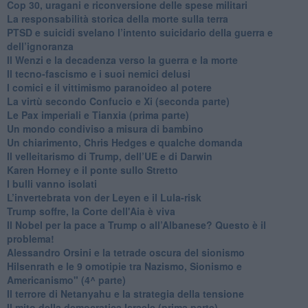
​Cop 30, uragani e riconversione delle spese militari
La responsabilità storica della morte sulla terra
PTSD e suicidi svelano l’intento suicidario della guerra e
dell’ignoranza
Il Wenzi e la decadenza verso la guerra e la morte
​Il tecno-fascismo e i suoi nemici delusi
​I comici e il vittimismo paranoideo al potere
​La virtù secondo Confucio e Xi (seconda parte)
Le Pax imperiali e Tianxia (prima parte)
Un mondo condiviso a misura di bambino
​Un chiarimento, Chris Hedges e qualche domanda
Il velleitarismo di Trump, dell’UE e di Darwin
​Karen Horney e il ponte sullo Stretto
​I bulli vanno isolati
L’invertebrata von der Leyen e il Lula-risk
Trump soffre, la Corte dell'Aia è viva
​Il Nobel per la pace a Trump o all’Albanese? Questo è il
problema!
​Alessandro Orsini e la tetrade oscura del sionismo
​Hilsenrath e le 9 omotipie tra Nazismo, Sionismo e
Americanismo" (4^ parte)
​Il terrore di Netanyahu e la strategia della tensione
Il mito della democratica Israele (prima parte)