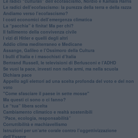
​Le radici “culturali” dell’ecofascismo, Nordio e Kamala Harris
Le radici dell’ecofascismo: la purezza della terra e della razza
Andiamo verso l’ecofascismo?
I costi economici dell’emergenza climatica
​La “pacchia” è finita! Ma per chi?
​Il fallimento della convivenza civile
​I vizi di Hitler e quelli degli altri
Addio clima mediterraneo e Medicane
​Assange, Galileo e l’Ossimoro della Cultura
​I bulli d’Italia e i masochisti d’Italia
​Bertrand Russell, le televisioni di Berlusconi e l’ADHD
​Se vuoi la pace, investi non nelle armi, ma nella scuola
​Dichiara pace
​Appello agli elettori ad una scelta profonda del voto e del non
voto
"Come sfasciare il paese in sette mosse"
​Ma questi ci sono o ci fanno?
​Le “tua” libera scelta
Cambiamento climatico e realtà sostenibili
“Pace, ecologia, responsabilità”
​Corruttibilità e machiavellismo
Istruzioni per un’arte corale contro l’oggettivizzazione
dell’Essere