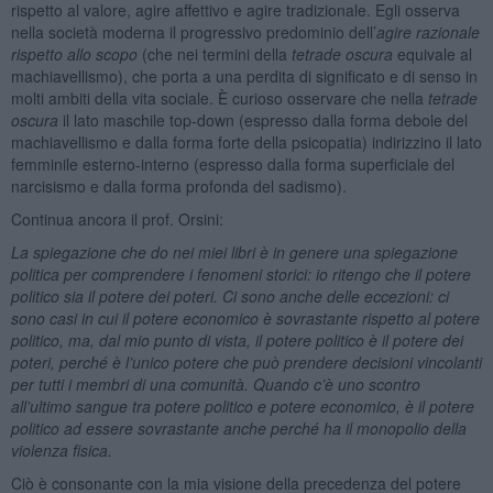
rispetto al valore, agire affettivo e agire tradizionale. Egli osserva
nella società moderna il progressivo predominio dell’
agire razionale
rispetto allo scopo
(che nei termini della
tetrade oscura
equivale al
machiavellismo), che porta a una perdita di significato e di senso in
molti ambiti della vita sociale. È curioso osservare che nella
tetrade
oscura
il lato maschile top-down (espresso dalla forma debole del
machiavellismo e dalla forma forte della psicopatia) indirizzino il lato
femminile esterno-interno (espresso dalla forma superficiale del
narcisismo e dalla forma profonda del sadismo).
Continua ancora il prof. Orsini:
La spiegazione che do nei miei libri è in genere una spiegazione
politica per comprendere i fenomeni storici: io ritengo che il potere
politico sia il potere dei poteri. Ci sono anche delle eccezioni: ci
sono casi in cui il potere economico è sovrastante rispetto al potere
politico, ma, dal mio punto di vista, il potere politico è il potere dei
poteri, perché è l’unico potere che può prendere decisioni vincolanti
per tutti i membri di una comunità. Quando c’è uno scontro
all’ultimo sangue tra potere politico e potere economico, è il potere
politico ad essere sovrastante anche perché ha il monopolio della
violenza fisica.
Ciò è consonante con la mia visione della precedenza del potere