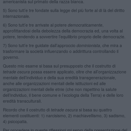
americanista sul primato della razza bianca.
5) Sono tutt’e tre fondate sulla legge del più forte al di là del diritto
internazionale.
6) Sono tutt’e tre arrivate al potere
democraticamente
,
approfittandosi della debolezza della democrazia ed, una volta al
potere, tendendo a sovvertire l’equilibrio proprio delle democrazie.
7) Sono tutt’e tre guidate dall’approccio
dominionista
, che mira a
trasformare la società influenzando o addirittura controllando il
governo.
Questo mio esame si basa sul presupposto che il costrutto di
tetrade oscura
possa essere applicato, oltre che all’organizzazione
mentale dell’individuo e della sua eredità transgenerazionale,
anche alle organizzazioni mentali delle istituzioni ed alle
organizzazioni mentali delle etnie (che non rispettino la salute
dell’individuo, il bene comune e l’ecologia della Terra) e delle loro
eredità transculturali.
Ricordo che il costrutto di
tetrade oscura
si basa su quattro
elementi costituenti: 1) narcisismo, 2) machiavellismo, 3) sadismo,
4) psicopatia.
Per procedere in queste riflessioni mi servo della presentazione del