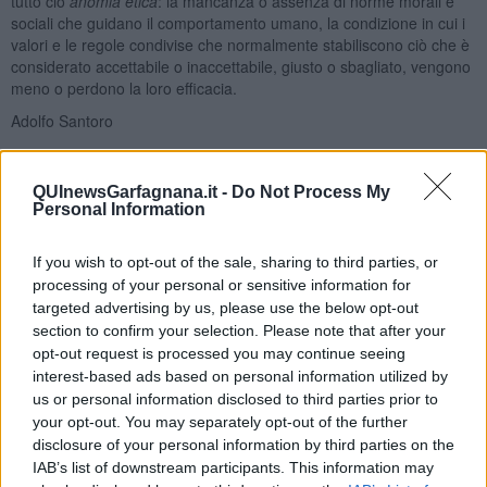
tutto ciò
anomia etica
: la mancanza o assenza di norme morali e
sociali che guidano il comportamento umano, la condizione in cui i
valori e le regole condivise che normalmente stabiliscono ciò che è
considerato accettabile o inaccettabile, giusto o sbagliato, vengono
meno o perdono la loro efficacia.
Adolfo Santoro
QUInewsGarfagnana.it -
Do Not Process My
Personal Information
Se vuoi leggere le notizie principali della Toscana iscriviti alla
If you wish to opt-out of the sale, sharing to third parties, or
Newsletter QUInews - ToscanaMedia.
Arriva gratis tutti i giorni
processing of your personal or sensitive information for
alle 20:00 direttamente nella tua casella di posta.
targeted advertising by us, please use the below opt-out
section to confirm your selection. Please note that after your
Basta cliccare
QUI
opt-out request is processed you may continue seeing
Ti potrebbe interessare anche:
interest-based ads based on personal information utilized by
us or personal information disclosed to third parties prior to
Articoli dal Blog “Disincantato” di Adolfo Santoro
your opt-out. You may separately opt-out of the further
​Un esempio di civismo
disclosure of your personal information by third parties on the
​Linee guida per organizzare il civismo della complessità
IAB’s list of downstream participants. This information may