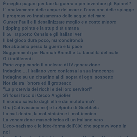
È meglio pagare per fare la guerra o per inventare gli Spinrel?
​L’innalzamento delle acque del mare e l’erosione delle spiagge
​Il progressivo innalzamento delle acque del mare
​Gunter Pauli e il desalinizzare meglio e a costo minore
I tipping points e la stupidità umana
​Il 58° rapporto Censis e gli italiani veri
​Il bel gioco dura poco, marcondirondà
Noi abbiamo perso la guerra e la pace
Suggerimenti per Hannah Arendt e La banalità del male
​Gli indifferenti
Parte zoppicando il nucleare di IV generazione
​Indagine … l’italiano vero confessa la sua innocenza
Indagine su un cittadino al di sopra di ogni sospetto
Notizie tra l'orrore ed il grottesco
"La protervia dei ricchi e dei loro servitori"
S’i fossi foco di Cecco Angiolieri
​Il mondo salvato dagli elfi e dai mutaforma?
Gru (Cattivissimo me) e lo Spirito di Goebbels
​La mal-destra, la mal-sinistra e il mal-tecnico
​La venerazione masochistica di un italiano vero
​L’eco-nazismo e le idee-forma dell’800 che sopravvivono in
noi