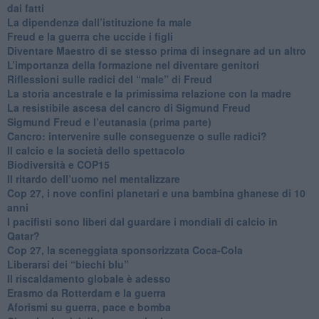
dai fatti
La dipendenza dall’istituzione fa male
​Freud e la guerra che uccide i figli
​Diventare Maestro di se stesso prima di insegnare ad un altro
L’importanza della formazione nel diventare genitori
Riflessioni sulle radici del “male” di Freud
​La storia ancestrale e la primissima relazione con la madre
​La resistibile ascesa del cancro di Sigmund Freud
Sigmund Freud e l’eutanasia (prima parte)
Cancro: intervenire sulle conseguenze o sulle radici?
​Il calcio e la società dello spettacolo
Biodiversità e COP15
​Il ritardo dell’uomo nel mentalizzare
​Cop 27, i nove confini planetari e una bambina ghanese di 10
anni
​I pacifisti sono liberi dal guardare i mondiali di calcio in
Qatar?
​Cop 27, la sceneggiata sponsorizzata Coca-Cola
​Liberarsi dei “biechi blu”
Il riscaldamento globale è adesso
​Erasmo da Rotterdam e la guerra
​Aforismi su guerra, pace e bomba