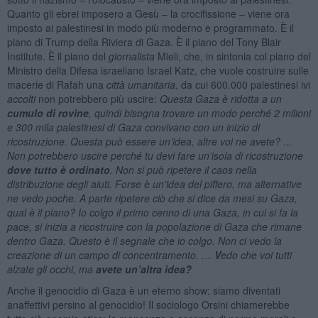
Quanto gli ebrei imposero a Gesù – la crocifissione – viene ora
imposto ai palestinesi in modo più moderno e programmato. È il
piano di Trump della Riviera di Gaza. È il piano del Tony Blair
Institute. È il piano del
giornalista
Mieli, che, in sintonia col piano del
Ministro della Difesa israeliano Israel Katz, che vuole costruire sulle
macerie di Rafah una
città umanitaria
, da cui 600.000 palestinesi ivi
accolti
non potrebbero più uscire:
Questa Gaza è ridotta a un
cumulo di rovine
, quindi bisogna trovare un modo perché 2 milioni
e 300 mila palestinesi di Gaza convivano con un inizio di
ricostruzione. Questa può essere un’idea, altre voi ne avete? ...
Non potrebbero uscire perché tu devi fare un’isola di ricostruzione
dove tutto è ordinato
. Non si può ripetere il caos nella
distribuzione degli aiuti. Forse è un’idea del piffero, ma alternative
ne vedo poche. A parte ripetere ciò che si dice da mesi su Gaza,
qual è il piano? Io colgo il primo cenno di una Gaza, in cui si fa la
pace, si inizia a ricostruire con la popolazione di Gaza che rimane
dentro Gaza. Questo è il segnale che io colgo. Non ci vedo la
creazione di un campo di concentramento. …
V
edo che voi tutti
alzate gli occhi, ma
avete un’altra idea?
Anche il genocidio di Gaza è un eterno show: siamo diventati
anaffettivi persino al genocidio! Il sociologo Orsini chiamerebbe