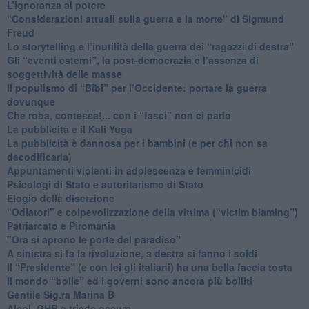
L’ignoranza al potere
​“Considerazioni attuali sulla guerra e la morte" di Sigmund
Freud
​Lo storytelling e l’inutilità della guerra dei “ragazzi di destra”
​Gli “eventi esterni”, la post-democrazia e l’assenza di
soggettività delle masse
​Il populismo di “Bibi” per l’Occidente: portare la guerra
dovunque
​Che roba, contessa!... con i “fasci” non ci parlo
La pubblicità e il Kali Yuga
​La pubblicità è dannosa per i bambini (e per chi non sa
decodificarla)
​Appuntamenti violenti in adolescenza e femminicidi
​Psicologi di Stato e autoritarismo di Stato
Elogio della diserzione
“Odiatori” e colpevolizzazione della vittima (“victim blaming”)
​Patriarcato e Piromania
"Ora si aprono le porte del paradiso"
​A sinistra si fa la rivoluzione, a destra si fanno i soldi
​Il “Presidente” (e con lei gli italiani) ha una bella faccia tosta
​Il mondo “bolle” ed i governi sono ancora più bolliti
​Gentile Sig.ra Marina B
​Alcol, GHB e triade oscura