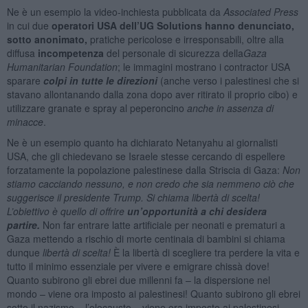
Ne è un esempio la video-inchiesta pubblicata da
Associated Press
in cui due
operatori USA dell’UG Solutions hanno denunciato,
sotto anonimato,
pratiche pericolose e irresponsabili, oltre alla
diffusa
incompetenza
del personale di sicurezza della
Gaza
Humanitarian Foundation
; le immagini mostrano i contractor USA
sparare
colpi in tutte le direzioni
(anche verso i palestinesi che si
stavano allontanando dalla zona dopo aver ritirato il proprio cibo) e
utilizzare granate e spray al peperoncino
anche in assenza di
minacce
.
Ne è un esempio quanto ha dichiarato Netanyahu ai giornalisti
USA, che gli chiedevano se Israele stesse cercando di espellere
forzatamente la popolazione palestinese dalla Striscia di Gaza:
Non
stiamo cacciando nessuno, e non credo che sia nemmeno ciò che
suggerisce il presidente Trump. Si chiama libertà di scelta!
L’obiettivo è quello di offrire
un’opportunità a chi desidera
partire.
Non far entrare latte artificiale per neonati e prematuri a
Gaza mettendo a rischio di morte centinaia di bambini si chiama
dunque
libertà di scelta!
È la libertà di scegliere tra perdere la vita e
tutto il minimo essenziale per vivere e emigrare chissà dove!
Quanto subirono gli ebrei due millenni fa – la dispersione nel
mondo – viene ora imposto ai palestinesi! Quanto subirono gli ebrei
sotto il nazismo – l’olocausto – viene ora imposto ai palestinesi.