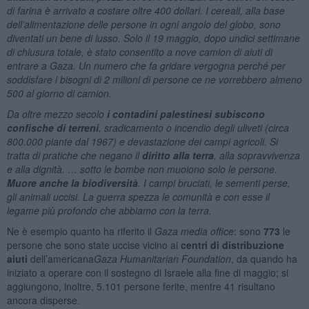
di farina è arrivato a costare oltre 400 dollari. I cereali, alla base
dell’alimentazione delle persone in ogni angolo del globo, sono
diventati un bene di lusso. Solo il 19 maggio, dopo undici settimane
di chiusura totale, è stato consentito a nove camion di aiuti di
entrare a Gaza. Un numero che fa gridare vergogna perché per
soddisfare i bisogni di 2 milioni di persone ce ne vorrebbero almeno
500 al giorno di camion.
Da oltre mezzo secolo
i contadini palestinesi subiscono
confische di terreni
, sradicamento o incendio degli uliveti (circa
800.000 piante dal 1967) e devastazione dei campi agricoli. Si
tratta di pratiche che negano il
diritto alla terra
, alla sopravvivenza
e alla dignità. … sotto le bombe non muoiono solo le persone.
Muore anche la biodiversità
. I campi bruciati, le sementi perse,
gli animali uccisi. La guerra spezza le comunità e con esse il
legame più profondo che abbiamo con la terra.
Ne è esempio quanto ha riferito il
Gaza media office
: sono
773
le
persone che sono state uccise vicino ai
centri
di
distribuzione
aiuti
dell’americana
Gaza Humanitarian Foundation
, da quando ha
iniziato a operare con il sostegno di Israele alla fine di maggio; si
aggiungono, inoltre, 5.101 persone ferite, mentre 41 risultano
ancora disperse.