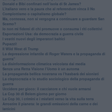
Donald e Bibi confinati nell’isola di St James?
L’italiano vero e la paura che al referendum vinca il No
​Complottismo o capitalismo globale?
​Ma, contessa, non si vergogna a continuare a guardare San
Scemo?
​Io non mi fiderei di chi promuove o consuma i riti collettivi
Esportazioni Usa: da democrazia a guerra civile
​I vestiti nuovi degli imperatori baltici
​Pupazzi!
​Il Wild West di Trump
​La depressione infantile di Roger Waters e la propaganda di
guerra"
​La disinformazione climatica veicolata dai media
Senza una Retta Visione l’Uomo è un automa
​La propaganda bellica nostrana vs l’hasbarà dei sionisti
​La cleptocrazia e lo studio sociologico della propaganda di
guerra
​Uccidere per gioco: il cacciatore e chi vuole armarsi
​La Cop 30 di Belem giorno per giorno
La Cop 30, i crimini e i misfatti verso la vita sulla terra
Arrostire il pianeta: le grandi emissioni della carne e dei
latticini