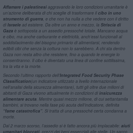
Affamare i palestinesi
aggravando le loro condizioni umanitarie è
un’azione deliberata di chi sceglie di trasformare il
cibo in uno
strumento di guerra
, e che non ha nulla a che vedere con il diritto
di
Israele
ad esistere. Da oltre un anno e mezzo, la
Striscia di
Gaza
è sottoposta a un assedio pressoché totale. Mancano acqua
e cibo, ma anche carburante e elettricità, anch’essi funzionali al
soddisfacimento del bisogno primario di alimentarsi, rendendo
edibili cibi che senza la cottura non lo sarebbero. A chi sta dentro
Gaza non resta altro che resistere, fino a quando le energie lo
consentiranno. Il cibo è diventato una linea di confine sottilissima,
tra la vita e la morte.
Secondo l’ultimo rapporto dell’
Integrated Food Security Phase
Classification
(un indicatore utilizzato a livello internazionale
nell’analisi della sicurezza alimentare), tutti gli oltre due milioni di
abitanti di Gaza vivono attualmente in condizioni di
insicurezza
alimentare acuta
. Mentre quasi mezzo milione, di cui settantamila
bambini, si trovano nella fase più acuta dell’indicatore, definita
“fame catastrofica”
. Si tratta di una pressoché certa condanna a
morte.
Dal 2 marzo scorso, l’assedio si è fatto ancora più implacabile:
aiuti
umanitari bloccati
, prezzi dei beni essenziali alle stelle. Un sacco