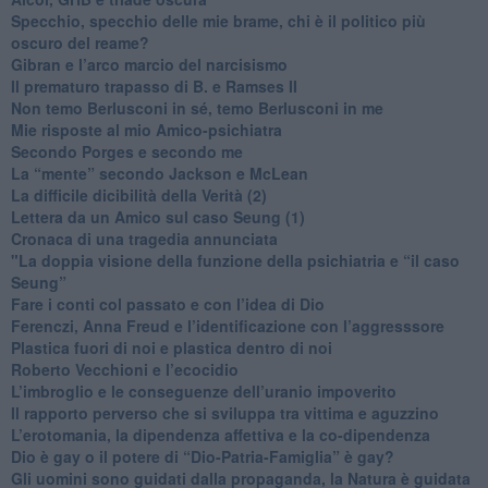
​Specchio, specchio delle mie brame, chi è il politico più
oscuro del reame?
​Gibran e l’arco marcio del narcisismo
​Il prematuro trapasso di B. e Ramses II
​Non temo Berlusconi in sé, temo Berlusconi in me
​Mie risposte al mio Amico-psichiatra
​Secondo Porges e secondo me
​La “mente” secondo Jackson e McLean
La difficile dicibilità della Verità (2)
​Lettera da un Amico sul caso Seung (1)
​Cronaca di una tragedia annunciata
"​La doppia visione della funzione della psichiatria e “il caso
Seung”
​Fare i conti col passato e con l’idea di Dio
​Ferenczi, Anna Freud e l’identificazione con l’aggresssore
Plastica fuori di noi e plastica dentro di noi
​Roberto Vecchioni e l’ecocidio
​L’imbroglio e le conseguenze dell’uranio impoverito
​Il rapporto perverso che si sviluppa tra vittima e aguzzino
L’erotomania, la dipendenza affettiva e la co-dipendenza
​Dio è gay o il potere di “Dio-Patria-Famiglia” è gay?
​Gli uomini sono guidati dalla propaganda, la Natura è guidata