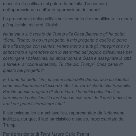
maschile (la politica) sul potere femminile (l’economia)
nell’oppressione e nell’auto-oppressione dei popoli.
La precedenza della politica sull’economia è esemplificata, in modo
più spicciolo, dal prof. Orsini:
Netanyahu si è recato da Trump alla Casa Bianca e gli ha detto:
“Senti, Trump, io ho un progetto. Il mio progetto è quello di porre
fine alla tregua con Hamas, venire meno a tutti gli impegni che ho
sottoscritto e riprendere con lo sterminio del popolo palestinese per
costringere i palestinesi ad abbandonare Gaza e assegnare la città
a Israele, ai coloni israeliani. Tu che dici Trump? Cosa pensi di
questo bel progetto?”.
E Trump ha detto: “Eh, io come capo delle democrazie occidentali
sono assolutamente d’accordo. Anzi, io vorrei che tu stia tranquillo.
Perché questo progetto di sterminare i bambini palestinesi, di
sterminare i palestinesi lo farai con le mie armi. Io ti darò tantissime
armi per poterli sterminare tutti.”.
Il lato psicopatico e machiavellico, rappresentato da Netanyahu,
indirizza, dunque, il lato narcisistico e sadico, rappresentato da
Trump.
Per il presidente di
Terra Madre
Carlo Petrini