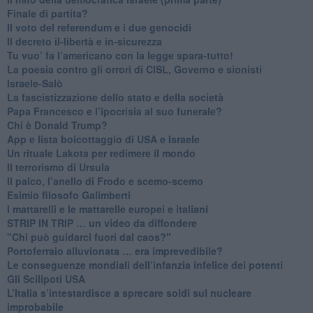
​Finale di partita?
​Il voto del referendum e i due genocidi
Il decreto il-libertà e in-sicurezza
Tu vuo’ fa l’americano con la legge spara-tutto!
La poesia contro gli orrori di CISL, Governo e sionisti
Israele-Salò
​La fascistizzazione dello stato e della società
Papa Francesco e l’ipocrisia al suo funerale?
​Chi è Donald Trump?
App e lista boicottaggio di USA e Israele
​Un rituale Lakota per redimere il mondo
Il terrorismo di Ursula
​Il palco, l’anello di Frodo e scemo-scemo
Esimio filosofo Galimberti
​I mattarelli e le mattarelle europei e italiani
​STRIP IN TRIP … un video da diffondere
"Chi può guidarci fuori dal caos?"
​Portoferraio alluvionata … era imprevedibile?
Le conseguenze mondiali dell’infanzia infelice dei potenti
​Gli Scilipoti USA
L’Italia s’intestardisce a sprecare soldi sul nucleare
improbabile