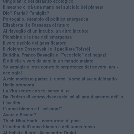
Cingolani o del disastro ecologico
​Il metano ci dà una mano nel suicidio del pianeta
​Dio? Patria? Famiglia?
Portogallo, esempio di politica energetica
​Elisabetta II e l’assenza di futuro
Al risveglio di un incubo, un altro incubo!
​Piombino e la fine dell’emergenza
​Il vero rischio del gassificatore
​Il violento Dostoevskij e il pacifista Tolstòj
​Buddha, Franco Basaglia e l’”ecocidio” dei negazi
​È difficile vivere da sani in un mondo malato
Solastalgia e lotta contro le prepotenze dei governi anti-
ecologici
​A mio modesto parere 1: come l’uomo si sta suicidando
​Umile proposta
​La Vita scorre con te, senza di te
​Dall’istinto di sopravvivenza del sé all’annullamento dell'io
L'avidità
​L’uomo bianco e i “selvaggi”
​Avere o Essere?
​Thich Nhat Hanh, “costruttore di pace“
​L’eredità dell’uomo bianco e dell’uomo rosso
Al-Hallaj e il prof. Alessandro Orsini