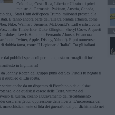
L
Colombia, Costa Rica, Liberia e Ukraina, i primi
ministri di Germania, Pakistan, Austria, Canada,
o degli Stati Uniti dell’epoca Trump, milionari prestati alla
 stati. E fanno ancora parte dell’allegra brigata affaristi, come
ber, Nike, Walmart, Siemens, McDonald’s, Lidl e artisti come
x, Justin Timberlake, Duke Ellington, Sheryl Crow. A questi
A
El Cordobès, Lewis Hamilton, Fernando Alonso. Ed ancora
 (Facebook, Twitter, Apple, Disney, Yahoo!). E poi numerose
 di dubbia fama, come “I Legionari d’Italia”. Tra gli italiani
i e dai pubblici spettacoli per tutta questa marmaglia di furbi.
manifestò in Inghilterra!
da Johnny Rotten del gruppo punk dei Sex Pistols fu negato il
il giubileo di Elisabetta.
 scritte anche da un disperato di Piombino o da qualsiasi
Potenze, o da qualsiasi essere delle Terra, vittima del
ttraverso la guerra, creano aggravamento del riscaldamento
ei costi energetici, oppressione delle libertà. L’incoerenza del
i: masochisticamente si fida dei guerrafondai pur dichiarando nei