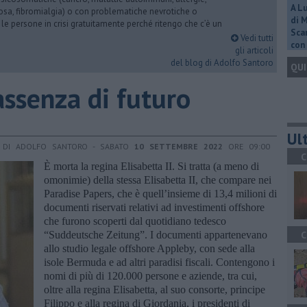
A L
iosa, fibromialgia) o con problematiche nevrotiche o
di 
 le persone in crisi gratuitamente perché ritengo che c’è un
Scar
Vedi tutti
con 
gli articoli
del blog di Adolfo Santoro
QUI
l’assenza di futuro
Ult
DI ADOLFO SANTORO - SABATO
10 SETTEMBRE 2022
ORE 09:00
C
È morta la regina Elisabetta II. Si tratta (a meno di
omonimie) della stessa Elisabetta II, che compare nei
Paradise Papers, che è quell’insieme di 13,4 milioni di
documenti riservati relativi ad investimenti offshore
che furono scoperti dal quotidiano tedesco
“Suddeutsche Zeitung”. I documenti appartenevano
C
allo studio legale offshore Appleby, con sede alla
isole Bermuda e ad altri paradisi fiscali. Contengono i
nomi di più di 120.000 persone e aziende, tra cui,
oltre alla regina Elisabetta, al suo consorte, principe
Filippo e alla regina di Giordania, i presidenti di