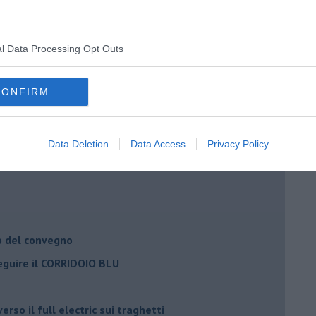
l Data Processing Opt Outs
Adolfo Santoro
CONFIRM
il civismo della complessità
ondo la legge e l’impegno dei Cittadini
Data Deletion
Data Access
Privacy Policy
matici e salute umana
o del convegno
eguire il CORRIDOIO BLU
rso il full electric sui traghetti