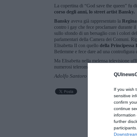
La copertina di “God save the queen” fu di
corso degli anni, lo street artist Bansky.
Bansky
aveva già rappresentato la
Regina
contro i gay che fece proclamare durante il
sullo sfondo di un bersaglio con i colori d
parlamentari della Camera dei Comuni. Ripr
Elisabetta II con quello
della Principessa 
Betlemme e fece dare ad una controfigura di 
Ma Elisabetta nella melensa televisione uffi
numerosi teleromanzi strappalacrime.
QUInewsGa
Adolfo Santoro
If you wish 
sensitive in
confirm you
continue se
information 
further disc
participants
Downstream 