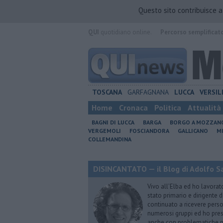
Questo sito contribuisce 
QUI
quotidiano online.
Percorso semplificat
TOSCANA
GARFAGNANA
LUCCA
VERSIL
Home
Cronaca
Politica
Attualità
BAGNI DI LUCCA
BARGA
BORGO A MOZZAN
VERGEMOLI
FOSCIANDORA
GALLICANO
M
COLLEMANDINA
DISINCANTATO — il Blog di Adolfo S
Vivo all’Elba ed ho lavorat
stato primario e dirigente 
continuato a ricevere person
numerosi gruppi ed ho pres
anche con problematiche ps