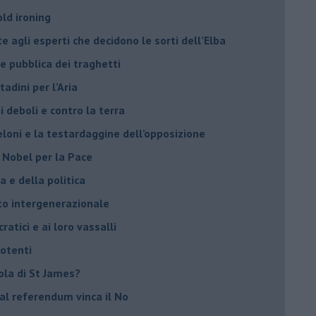
old ironing
agli esperti che decidono le sorti dell’Elba
ne pubblica dei traghetti​
tadini per l’Aria
 deboli e contro la terra
eloni e la testardaggine dell’opposizione
l Nobel per la Pace
 e della politica
tto intergenerazionale
ratici e ai loro vassalli
potenti
sola di St James?
 al referendum vinca il No