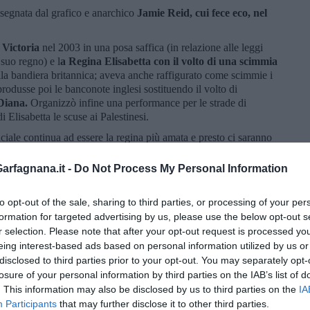
segnata dal grafico e anarchico
Jamie Reid, cui fece eco, nel
 Victoria
nel 2003 in una posa saffica (in relazione alle leggi
 suo regno) e l
a Regina Elisabetta con il volto di una scimmia
ella bandiera britannica; aveva anche raffigurato come scimmie i
odusse poi le banconote inglesi sostituendo il volto di
Diana.
Organizzò infine una performance per le strade di
Elisabetta le scuse ai Palestinesi.
ciale continua ad essere la regina più amata e presto ci saranno
rfagnana.it -
Do Not Process My Personal Information
to opt-out of the sale, sharing to third parties, or processing of your per
formation for targeted advertising by us, please use the below opt-out s
r selection. Please note that after your opt-out request is processed y
eing interest-based ads based on personal information utilized by us or
disclosed to third parties prior to your opt-out. You may separately opt-
losure of your personal information by third parties on the IAB’s list of
. This information may also be disclosed by us to third parties on the
IA
Participants
that may further disclose it to other third parties.