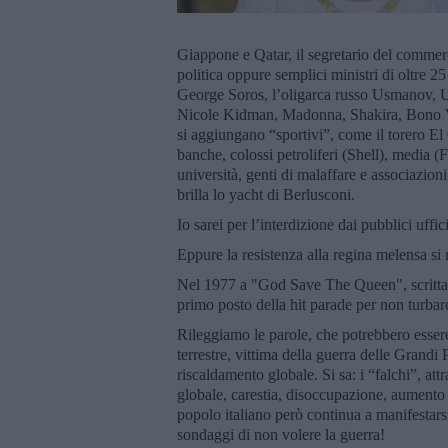
Giappone e Qatar, il segretario del commerci
politica oppure semplici ministri di oltre 25
George Soros, l’oligarca russo Usmanov, U
Nicole Kidman, Madonna, Shakira, Bono Vo
si aggiungano “sportivi”, come il torero 
banche, colossi petroliferi (Shell), media
università, genti di malaffare e associazioni
brilla lo yacht di Berlusconi.
Io sarei per l’interdizione dai pubblici uffic
Eppure la resistenza alla regina melensa si 
Nel 1977 a "God Save The Queen", scritta 
primo posto della hit parade per non turbare 
Rileggiamo le parole, che potrebbero essere
terrestre, vittima della guerra delle Grandi 
riscaldamento globale. Si sa: i “falchi”, a
globale, carestia, disoccupazione, aumento d
popolo italiano però continua a manifestars
sondaggi di non volere la guerra!