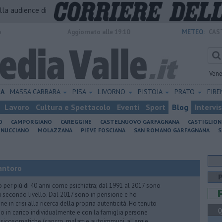
alla audience di
o
Aggiornato alle 19:10
METEO:
CAS
Vene
IA
MASSA CARRARA
PISA
LIVORNO
PISTOIA
PRATO
FIR
Lavoro
Cultura e Spettacolo
Eventi
Sport
Blog
Intervi
O
CAMPORGIANO
CAREGGINE
CASTELNUOVO GARFAGNANA
CASTIGLIO
INUCCIANO
MOLAZZANA
PIEVE FOSCIANA
SAN ROMANO GARFAGNANA
S
antoro
o per più di 40 anni come psichiatra; dal 1991 al 2017 sono
di secondo livello. Dal 2017 sono in pensione e ho
e in crisi alla ricerca della propria autenticità. Ho tenuto
Q
o in carico individualmente e con la famiglia persone
icosomatiche (cancro, malattie autoimmuni, allergie,