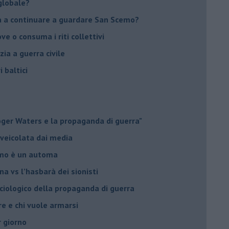
globale?
na a continuare a guardare San Scemo?
ove o consuma i riti collettivi
ia a guerra civile
i baltici
Roger Waters e la propaganda di guerra"
 veicolata dai media
omo è un automa
a vs l’hasbarà dei sionisti
ociologico della propaganda di guerra
ore e chi vuole armarsi
r giorno