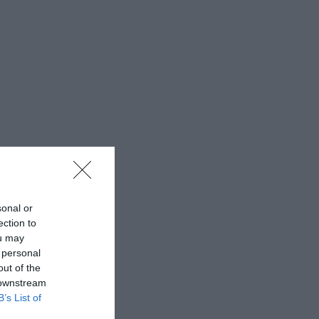
sonal or
ection to
ou may
 personal
out of the
 downstream
B’s List of