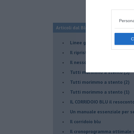
Persona
Articoli dal Blog “Disincantato” di 
​Linee guida per organizzare 
​Il ripristino della natura sec
Il nesso tra cambiamenti cli
Tutti morimmo a stento (3)
Tutti morimmo a stento (2)
​Tutti morimmo a stento (1)
IL CORRIDOIO BLU il resocont
Un manuale essenziale per s
Il corridoio blu
​Il cronoprogramma ottimale ve