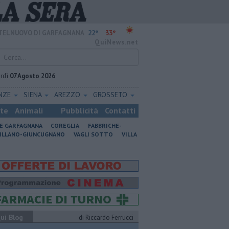
22°
33°
TELNUOVO DI GARFAGNANA
QuiNews.net
rdì
07 Agosto 2026
ENZE
SIENA
AREZZO
GROSSETO
ste
Animali
Pubblicità
Contatti
NE GARFAGNANA
COREGLIA
FABBRICHE-
ILLANO-GIUNCUGNANO
VAGLI SOTTO
VILLA
ui Blog
di Riccardo Ferrucci