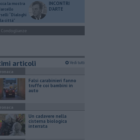
INCONTRI
ucca la mostra
D'ARTE
Marcello
selli “Dialoghi
la città"
Condoglianze
imi articoli
Vedi tutti
ronaca
Falsi carabinieri fanno
truffe coi bambini in
auto
ronaca
Un cadavere nella
cisterna biologica
interrata