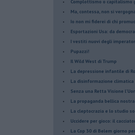
​Complottismo o capitalismo 
​Ma, contessa, non si vergog
​Io non mi fiderei di chi promu
Esportazioni Usa: da democraz
​I vestiti nuovi degli imperator
​Pupazzi!
​Il Wild West di Trump
​La depressione infantile di 
​La disinformazione climatica
Senza una Retta Visione l’U
​La propaganda bellica nostran
​La cleptocrazia e lo studio s
​Uccidere per gioco: il cacciat
​La Cop 30 di Belem giorno pe