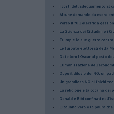
​I costi dell’adeguamento al c
Alcune domande da esordiente 
Verso il full electric a gestio
​La Scienza dei Cittadini e i Cit
Trump e le sue guerre contro i
​Le furbate elettorali della M
​Date loro l’Oscar al posto de
L'umanizzazione dell'economia
​Dopo il diluvio dei NO: un pa
​Un grandioso NO ai falchi teoc
La religione è la cocaina dei 
Donald e Bibi confinati nell’i
L’italiano vero e la paura che