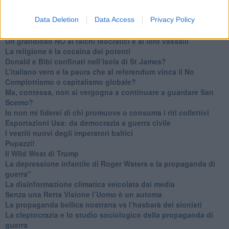
​Date loro l’Oscar al posto del Nobel per la Pace
Data Deletion
Data Access
Privacy Policy
L'umanizzazione dell'economia e della politica
​Dopo il diluvio dei NO: un patto intergenerazionale
​Un grandioso NO ai falchi teocratici e ai loro vassalli
La religione è la cocaina dei potenti
Donald e Bibi confinati nell’isola di St James?
L’italiano vero e la paura che al referendum vinca il No
​Complottismo o capitalismo globale?
​Ma, contessa, non si vergogna a continuare a guardare San
Scemo?
​Io non mi fiderei di chi promuove o consuma i riti collettivi
Esportazioni Usa: da democrazia a guerra civile
​I vestiti nuovi degli imperatori baltici
​Pupazzi!
​Il Wild West di Trump
​La depressione infantile di Roger Waters e la propaganda di
guerra"
​La disinformazione climatica veicolata dai media
Senza una Retta Visione l’Uomo è un automa
​La propaganda bellica nostrana vs l’hasbarà dei sionisti
​La cleptocrazia e lo studio sociologico della propaganda di
guerra