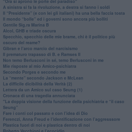
"Ora si aprono le porte del paradiso"
​A sinistra si fa la rivoluzione, a destra si fanno i soldi
​Il “Presidente” (e con lei gli italiani) ha una bella faccia tosta
​Il mondo “bolle” ed i governi sono ancora più bolliti
​Gentile Sig.ra Marina B
​Alcol, GHB e triade oscura
​Specchio, specchio delle mie brame, chi è il politico più
oscuro del reame?
​Gibran e l’arco marcio del narcisismo
​Il prematuro trapasso di B. e Ramses II
​Non temo Berlusconi in sé, temo Berlusconi in me
​Mie risposte al mio Amico-psichiatra
​Secondo Porges e secondo me
​La “mente” secondo Jackson e McLean
La difficile dicibilità della Verità (2)
​Lettera da un Amico sul caso Seung (1)
​Cronaca di una tragedia annunciata
"​La doppia visione della funzione della psichiatria e “il caso
Seung”
​Fare i conti col passato e con l’idea di Dio
​Ferenczi, Anna Freud e l’identificazione con l’aggresssore
Plastica fuori di noi e plastica dentro di noi
​Roberto Vecchioni e l’ecocidio