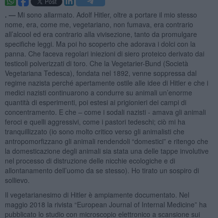
. —
Mi sono allarmato. Adolf Hitler, oltre a portare il mio stesso
nome, era, come me, vegetariano, non fumava, era contrario
all’alcool ed era contrario alla vivisezione, tanto da promulgare
specifiche leggi. Ma poi ho scoperto che adorava i dolci con la
panna. Che faceva regolari iniezioni di siero proteico derivato dai
testicoli polverizzati di toro. Che la Vegetarier-Bund (Società
Vegetariana Tedesca), fondata nel 1892, venne soppressa dal
regime nazista perché apertamente ostile alle idee di Hitler e che i
medici nazisti continuarono a condurre su animali un’enorme
quantità di esperimenti, poi estesi ai prigionieri dei campi di
concentramento. E che – come i sodali nazisti - amava gli animali
feroci e quelli aggressivi, come i pastori tedeschi; ciò mi ha
tranquillizzato (io sono molto critico verso gli animalisti che
antropomorfizzano gli animali rendendoli “domestici” e ritengo che
la domesticazione degli animali sia stata una delle tappe involutive
nel processo di distruzione delle nicchie ecologiche e di
allontanamento dell’uomo da se stesso). Ho tirato un sospiro di
sollievo.
Il vegetarianesimo di Hitler è ampiamente documentato. Nel
maggio 2018 la rivista “European Journal of Internal Medicine” ha
pubblicato lo studio con microscopio elettronico a scansione sui