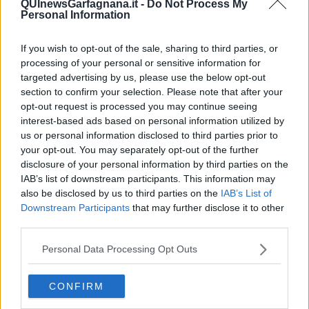
QUInewsGarfagnana.it -
Do Not Process My
Personal Information
Articoli dal Blog “Disincantato” di Adolfo Santoro
​Un esempio di civismo
If you wish to opt-out of the sale, sharing to third parties, or
​Linee guida per organizzare il civismo della complessità
processing of your personal or sensitive information for
​Il ripristino della natura secondo la legge e l’impegno dei
targeted advertising by us, please use the below opt-out
Cittadini
section to confirm your selection. Please note that after your
Il nesso tra cambiamenti climatici e salute umana
opt-out request is processed you may continue seeing
Tutti morimmo a stento (3)
interest-based ads based on personal information utilized by
Tutti morimmo a stento (2)
us or personal information disclosed to third parties prior to
​Tutti morimmo a stento (1)
your opt-out. You may separately opt-out of the further
IL CORRIDOIO BLU il resoconto del convegno
disclosure of your personal information by third parties on the
Un manuale essenziale per seguire il CORRIDOIO BLU
IAB’s list of downstream participants. This information may
Il corridoio blu
also be disclosed by us to third parties on the
IAB’s List of
​Il cronoprogramma ottimale verso il full electric sui traghetti
Downstream Participants
that may further disclose it to other
​I costi dell’adeguamento al cold ironing
third parties.
Alcune domande da esordiente agli esperti che decidono le
sorti dell’Elba
Personal Data Processing Opt Outs
Verso il full electric a gestione pubblica dei traghetti​
​La Scienza dei Cittadini e i Cittadini per l’Aria
Trump e le sue guerre contro i deboli e contro la terra
CONFIRM
​Le furbate elettorali della Meloni e la testardaggine
dell’opposizione