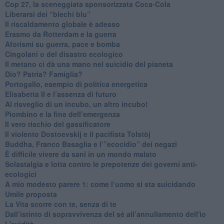
​Cop 27, la sceneggiata sponsorizzata Coca-Cola
​Liberarsi dei “biechi blu”
Il riscaldamento globale è adesso
​Erasmo da Rotterdam e la guerra
​Aforismi su guerra, pace e bomba
Cingolani o del disastro ecologico
​Il metano ci dà una mano nel suicidio del pianeta
​Dio? Patria? Famiglia?
Portogallo, esempio di politica energetica
​Elisabetta II e l’assenza di futuro
Al risveglio di un incubo, un altro incubo!
​Piombino e la fine dell’emergenza
​Il vero rischio del gassificatore
​Il violento Dostoevskij e il pacifista Tolstòj
​Buddha, Franco Basaglia e l’”ecocidio” dei negazi
​È difficile vivere da sani in un mondo malato
Solastalgia e lotta contro le prepotenze dei governi anti-
ecologici
​A mio modesto parere 1: come l’uomo si sta suicidando
​Umile proposta
​La Vita scorre con te, senza di te
​Dall’istinto di sopravvivenza del sé all’annullamento dell'io
L'avidità