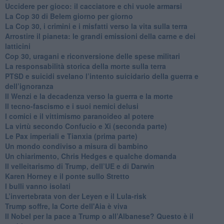
​Uccidere per gioco: il cacciatore e chi vuole armarsi
​La Cop 30 di Belem giorno per giorno
La Cop 30, i crimini e i misfatti verso la vita sulla terra
Arrostire il pianeta: le grandi emissioni della carne e dei
latticini
​Cop 30, uragani e riconversione delle spese militari
La responsabilità storica della morte sulla terra
PTSD e suicidi svelano l’intento suicidario della guerra e
dell’ignoranza
Il Wenzi e la decadenza verso la guerra e la morte
​Il tecno-fascismo e i suoi nemici delusi
​I comici e il vittimismo paranoideo al potere
​La virtù secondo Confucio e Xi (seconda parte)
Le Pax imperiali e Tianxia (prima parte)
Un mondo condiviso a misura di bambino
​Un chiarimento, Chris Hedges e qualche domanda
Il velleitarismo di Trump, dell’UE e di Darwin
​Karen Horney e il ponte sullo Stretto
​I bulli vanno isolati
L’invertebrata von der Leyen e il Lula-risk
Trump soffre, la Corte dell'Aia è viva
​Il Nobel per la pace a Trump o all’Albanese? Questo è il