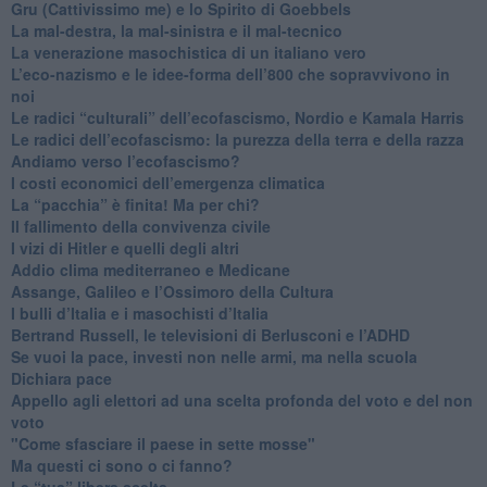
Gru (Cattivissimo me) e lo Spirito di Goebbels
​La mal-destra, la mal-sinistra e il mal-tecnico
​La venerazione masochistica di un italiano vero
​L’eco-nazismo e le idee-forma dell’800 che sopravvivono in
noi
​Le radici “culturali” dell’ecofascismo, Nordio e Kamala Harris
Le radici dell’ecofascismo: la purezza della terra e della razza
Andiamo verso l’ecofascismo?
I costi economici dell’emergenza climatica
​La “pacchia” è finita! Ma per chi?
​Il fallimento della convivenza civile
​I vizi di Hitler e quelli degli altri
Addio clima mediterraneo e Medicane
​Assange, Galileo e l’Ossimoro della Cultura
​I bulli d’Italia e i masochisti d’Italia
​Bertrand Russell, le televisioni di Berlusconi e l’ADHD
​Se vuoi la pace, investi non nelle armi, ma nella scuola
​Dichiara pace
​Appello agli elettori ad una scelta profonda del voto e del non
voto
"Come sfasciare il paese in sette mosse"
​Ma questi ci sono o ci fanno?
​Le “tua” libera scelta