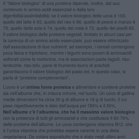
Il “Valore biologico” di una proteina dipende, inoltre, dal suo
contenuto in amino-acidi essenziali e dalla loro
digeribilità/assimilabilità: se il valore biologico delle uova è 100,
quello del latte è 93, quello del riso è 86, quello di pesce e manzo è
75, quello della soia è 74, quello del mais è 72, quello dei piselli 65.
Il valore biologico delle proteine vegetali, limitato in alcuni casi per
la carenza di un amino-acido essenziale, può essere ottimizzato
dall’associazione di due nutrienti: ad esempio, i cereali contengono
poca lisina e triptofano, mentre i legumi sono poveri di aminoacidi
solforati come la metionina, ma le associazioni pasta-fagioli, riso-
lenticchie, riso-tofu, pane di frumento-burro di arachidi
garantiscono il valore biologico del pasto ed, in questo caso, si
parla di “proteine complementari”.
L’uovo è un’
ottima fonte proteica
e alimentare e contiene proteine
sia nell’albume che, in misura minore, nel tuorlo. Un uovo di gallina
medie dimensioni ha circa 30 g di albume e 18 g di tuorlo, il cui
peso rispettivamente è dato dall’acqua per l’85% e il 50%.
Nell’albume c’è l’albumina, che ha il massimo valore biologico
con la presenza di tutti gli aminoacidi e che costituisce il 60-70%
delle proteine dell’albume. Le uova contengono vitamina B12, che
è l’unica vitamina che potrebbe essere carente in una dieta
vegetariana. Da notare soprattutto che è stato negli ultimi anni