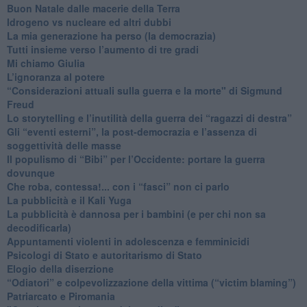
​Buon Natale dalle macerie della Terra
​Idrogeno vs nucleare ed altri dubbi
​La mia generazione ha perso (la democrazia)
​Tutti insieme verso l’aumento di tre gradi
Mi chiamo Giulia
L’ignoranza al potere
​“Considerazioni attuali sulla guerra e la morte" di Sigmund
Freud
​Lo storytelling e l’inutilità della guerra dei “ragazzi di destra”
​Gli “eventi esterni”, la post-democrazia e l’assenza di
soggettività delle masse
​Il populismo di “Bibi” per l’Occidente: portare la guerra
dovunque
​Che roba, contessa!... con i “fasci” non ci parlo
La pubblicità e il Kali Yuga
​La pubblicità è dannosa per i bambini (e per chi non sa
decodificarla)
​Appuntamenti violenti in adolescenza e femminicidi
​Psicologi di Stato e autoritarismo di Stato
Elogio della diserzione
“Odiatori” e colpevolizzazione della vittima (“victim blaming”)
​Patriarcato e Piromania