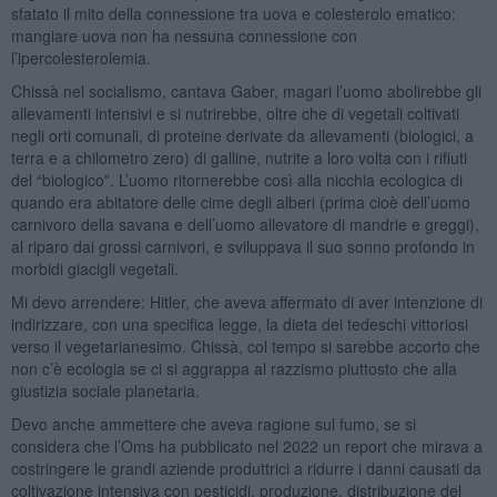
sfatato il mito della connessione tra uova e colesterolo ematico:
mangiare uova non ha nessuna connessione con
l’ipercolesterolemia.
Chissà nel socialismo, cantava Gaber, magari l’uomo abolirebbe gli
allevamenti intensivi e si nutrirebbe, oltre che di vegetali coltivati
negli orti comunali, di proteine derivate da allevamenti (biologici, a
terra e a chilometro zero) di galline, nutrite a loro volta con i rifiuti
del “biologico”. L’uomo ritornerebbe così alla nicchia ecologica di
quando era abitatore delle cime degli alberi (prima cioè dell’uomo
carnivoro della savana e dell’uomo allevatore di mandrie e greggi),
al riparo dai grossi carnivori, e sviluppava il suo sonno profondo in
morbidi giacigli vegetali.
Mi devo arrendere: Hitler, che aveva affermato di aver intenzione di
indirizzare, con una specifica legge, la dieta dei tedeschi vittoriosi
verso il vegetarianesimo. Chissà, col tempo si sarebbe accorto che
non c’è ecologia se ci si aggrappa al razzismo piuttosto che alla
giustizia sociale planetaria.
Devo anche ammettere che aveva ragione sul fumo, se si
considera che l’Oms ha pubblicato nel 2022 un report che mirava a
costringere le grandi aziende produttrici a ridurre i danni causati da
coltivazione intensiva con pesticidi, produzione, distribuzione del