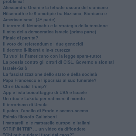
problema!
​Alessandro Orsini e la tetrade oscura del sionismo
​Hilsenrath e le 9 omotipie tra Nazismo, Sionismo e
Americanismo" (4^ parte)
​Il terrore di Netanyahu e la strategia della tensione
Il mito della democratica Israele (prima parte)
​Finale di partita?
​Il voto del referendum e i due genocidi
Il decreto il-libertà e in-sicurezza
Tu vuo’ fa l’americano con la legge spara-tutto!
La poesia contro gli orrori di CISL, Governo e sionisti
Israele-Salò
​La fascistizzazione dello stato e della società
Papa Francesco e l’ipocrisia al suo funerale?
​Chi è Donald Trump?
App e lista boicottaggio di USA e Israele
​Un rituale Lakota per redimere il mondo
Il terrorismo di Ursula
​Il palco, l’anello di Frodo e scemo-scemo
Esimio filosofo Galimberti
​I mattarelli e le mattarelle europei e italiani
​STRIP IN TRIP … un video da diffondere
"Chi può guidarci fuori dal caos?"