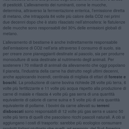
di pesticidi. L’allevamento dei ruminanti, come le mucche,
determina, attraverso la fermentazione enterica, l’emissione diretta
di metano, che intrappola 84 volte più calore della CO2 nei primi
due decenni dopo che è stato rilasciato nell’atmosfera: le flatulenze
delle mucche sono responsabili del 30% delle emissioni globali di
metano.
L’allevamento di bestiame è anche indirettamente responsabile
dell’emissione di CO2 nell’aria attraverso il consumo di suolo, sia
per creare zone pianeggianti destinate al pascolo, sia per produrre
monoculture di soia destinate al nutrimento degli animali. Per
sostenere i 70 miliardi di animali da allevamento che oggi popolano
il pianeta, l’industria della carne ha distrutto negli ultimi decenni,
anche appiccando incendi, centinaia di migliaia di ettari di
foreste e
boschi
. La produzione di carne bovina richiede 28 volte più terra, 6
volte più fertilizzante e 11 volte più acqua rispetto alla produzione di
carne di maiale e rilascia 4 volte più gas serra di una quantità
equivalente di calorie di carne suina e 5 volte più di una quantità
equivalente di pollame. I bovini da carne allevati su
terreni
disboscati
sono responsabili di 12 volte più gas serra e usano 50
volte più terra di quelli che pascolano ricchi pascoli naturali. A ciò si
aggiungano i costi di trasporto: sarebbe più ecologico consumare
prodotti italiani piuttosto che quelli, ad esempio, del Sud America.