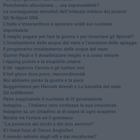
​Portoferraio alluvionata … era imprevedibile?
Le conseguenze mondiali dell’infanzia infelice dei potenti
​Gli Scilipoti USA
L’Italia s’intestardisce a sprecare soldi sul nucleare
improbabile
È meglio pagare per fare la guerra o per inventare gli Spinrel?
​L’innalzamento delle acque del mare e l’erosione delle spiagge
​Il progressivo innalzamento delle acque del mare
​Gunter Pauli e il desalinizzare meglio e a costo minore
I tipping points e la stupidità umana
​Il 58° rapporto Censis e gli italiani veri
​Il bel gioco dura poco, marcondirondà
Noi abbiamo perso la guerra e la pace
Suggerimenti per Hannah Arendt e La banalità del male
​Gli indifferenti
Parte zoppicando il nucleare di IV generazione
​Indagine … l’italiano vero confessa la sua innocenza
Indagine su un cittadino al di sopra di ogni sospetto
Notizie tra l'orrore ed il grottesco
"La protervia dei ricchi e dei loro servitori"
S’i fossi foco di Cecco Angiolieri
​Il mondo salvato dagli elfi e dai mutaforma?