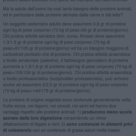
Ma la salute dell’uomo ha così tanto bisogno delle proteine animali,
ed in particolare delle proteine derivate dalla carne e dal latte?
Un soggetto sedentario adulto deve assumere 0,8 gr di proteine
ogni kg di peso corporeo (70 kg di peso=56 gr di proteine/giorno).
Chi pratica attività aerobica (bici, corsa, fitness) deve assumere
1,3/1,5 gr di proteine ogni kg di peso corporeo (70 kg di
peso=91/105 gr di proteine/giorno) ed ha un bisogno maggiore di
carboidrati piuttosto che di proteine. Chi pratica attività anaerobica
a livello amatoriale (palestra), il fabbisogno giornaliero di proteine
aumenta a 1,5/1,8 gr di proteine ogni kg di peso corporeo (70 kg di
peso=105/126 gr di proteine/giorno). Chi pratica attività anaerobica
a livello professionistico (bodybuilder professionista), può arrivare
anche ad assumere 2/2,5 gr di proteine ogni kg di peso corporeo
(70 kg di peso=140/175 gr di proteine/giorno).
Le proteine di origine vegetale sono contenute generalmente nella
frutta secca, nei legumi, nei cereali, nei semi ed hanno due
vantaggi rispetto alle proteine animali: 1)
producono meno scorie
azotate dalla loro digestione
consentendo un minor
affaticamento di fegato e reni; 2)
sono contenute in alimenti privi
di colesterolo
con un contenuto di grassi saturi molto basso.