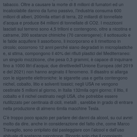
tabacco. Oltre a causare la morte di 8 milioni di fumatori ed un
incalcolabile danno da fumo passivo, l’industria consuma 600
milioni di alberi, 200mila ettari di terra, 22 miliardi di tonnellate
d’acqua e produce 84 milioni di tonnellate di CO2. I mozziconi
lasciati sul terreno sono 4,5 trilioni e contengono, oltre a nicotina e
catrame, 200 sostanze chimiche (70 cancerogene); il sottosuolo e
le falde acquifere li assorbono, li incorporano e li rimettono in
circolo; occorrono 12 anni perché siano degradati in microplastiche
e, si stima, compongono il 40% dei rifiuti plastici del Mediterraneo:
un singolo mozzicone, che pesa 0,3 grammi, è capace di inquinare
fino a 1000 litri d’acqua; due direttivedell’Unione Europea (del 2019
e del 2021) non hanno arginato il fenomeno. Il disastro si allarga
con le sigarette elettroniche: le sigarette usa e getta contengono
nichel, cobalto, litio e solventi tossici; negli USA ne vengono
cestinate 5 milioni al giorno, in Italia 132mila ogni giorno; il litio, il
cobalto e il nichel cestinato negli USA, che potrebbe essere
riutilizzato per centinaia di cicli, metalli , sarebbe in grado di entrare
nella produzione di almeno 6mila macchine Tesla.
C’è troppo poco spazio per parlare dei danni da alcool, su cui avrei
molto da dire, anche in considerazione del fatto che, come Marco
Travaglio, sono orripilato dal pasteggiare con l’alcool e dall’uso
abituale di sostanze psicotrope. Ricordo solo che il compianto