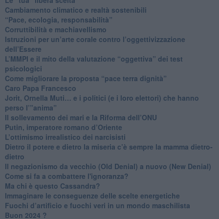
Cambiamento climatico e realtà sostenibili
“Pace, ecologia, responsabilità”
​Corruttibilità e machiavellismo
Istruzioni per un’arte corale contro l’oggettivizzazione
dell’Essere
​L’MMPI e il mito della valutazione “oggettiva” dei test
psicologici
Come migliorare la proposta “pace terra dignità”
Caro Papa Francesco
​Jorit, Ornella Muti… e i politici (e i loro elettori) che hanno
perso l’”anima”
​Il sollevamento dei mari e la Riforma dell’ONU
Putin, imperatore romano d’Oriente
​L’ottimismo irrealistico dei narcisisti
​Dietro il potere e dietro la miseria c’è sempre la mamma dietro-
dietro
Il negazionismo da vecchio (Old Denial) a nuovo (New Denial)
Come si fa a combattere l'ignoranza?
Ma chi è questo Cassandra?
Immaginare le conseguenze delle scelte energetiche
​Fuochi d’artificio e fuochi veri in un mondo maschilista
Buon 2024 ?