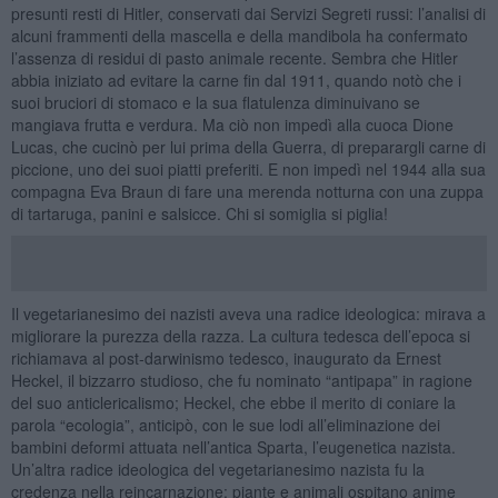
presunti resti di Hitler, conservati dai Servizi Segreti russi: l’analisi di
alcuni frammenti della mascella e della mandibola ha confermato
l’assenza di residui di pasto animale recente. Sembra che Hitler
abbia iniziato ad evitare la carne fin dal 1911, quando notò che i
suoi bruciori di stomaco e la sua flatulenza diminuivano se
mangiava frutta e verdura. Ma ciò non impedì alla cuoca Dione
Lucas, che cucinò per lui prima della Guerra, di preparargli carne di
piccione, uno dei suoi piatti preferiti. E non impedì nel 1944 alla sua
compagna Eva Braun di fare una merenda notturna con una zuppa
di tartaruga, panini e salsicce. Chi si somiglia si piglia!
Il vegetarianesimo dei nazisti aveva una radice ideologica: mirava a
migliorare la purezza della razza. La cultura tedesca dell’epoca si
richiamava al post-darwinismo tedesco, inaugurato da Ernest
Heckel, il bizzarro studioso, che fu nominato “antipapa” in ragione
del suo anticlericalismo; Heckel, che ebbe il merito di coniare la
parola “ecologia”, anticipò, con le sue lodi all’eliminazione dei
bambini deformi attuata nell’antica Sparta, l’eugenetica nazista.
Un’altra radice ideologica del vegetarianesimo nazista fu la
credenza nella reincarnazione: piante e animali ospitano anime