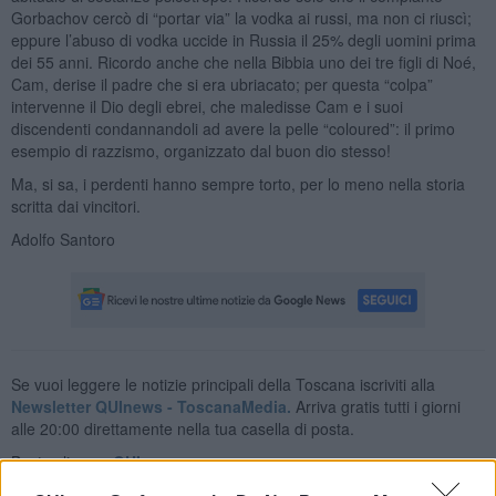
Gorbachov cercò di “portar via” la vodka ai russi, ma non ci riuscì;
eppure l’abuso di vodka uccide in Russia il 25% degli uomini prima
dei 55 anni. Ricordo anche che nella Bibbia uno dei tre figli di Noé,
Cam, derise il padre che si era ubriacato; per questa “colpa”
intervenne il Dio degli ebrei, che maledisse Cam e i suoi
discendenti condannandoli ad avere la pelle “coloured”: il primo
esempio di razzismo, organizzato dal buon dio stesso!
Ma, si sa, i perdenti hanno sempre torto, per lo meno nella storia
scritta dai vincitori.
Adolfo Santoro
Se vuoi leggere le notizie principali della Toscana iscriviti alla
Newsletter QUInews - ToscanaMedia.
Arriva gratis tutti i giorni
alle 20:00 direttamente nella tua casella di posta.
Basta cliccare
QUI
Ti potrebbe interessare anche: