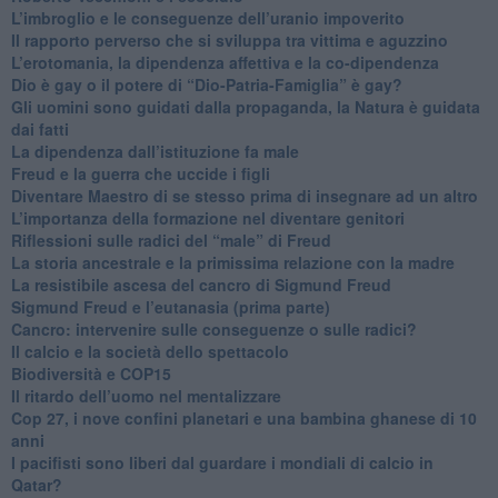
​L’imbroglio e le conseguenze dell’uranio impoverito
​Il rapporto perverso che si sviluppa tra vittima e aguzzino
L’erotomania, la dipendenza affettiva e la co-dipendenza
​Dio è gay o il potere di “Dio-Patria-Famiglia” è gay?
​Gli uomini sono guidati dalla propaganda, la Natura è guidata
dai fatti
La dipendenza dall’istituzione fa male
​Freud e la guerra che uccide i figli
​Diventare Maestro di se stesso prima di insegnare ad un altro
L’importanza della formazione nel diventare genitori
Riflessioni sulle radici del “male” di Freud
​La storia ancestrale e la primissima relazione con la madre
​La resistibile ascesa del cancro di Sigmund Freud
Sigmund Freud e l’eutanasia (prima parte)
Cancro: intervenire sulle conseguenze o sulle radici?
​Il calcio e la società dello spettacolo
Biodiversità e COP15
​Il ritardo dell’uomo nel mentalizzare
​Cop 27, i nove confini planetari e una bambina ghanese di 10
anni
​I pacifisti sono liberi dal guardare i mondiali di calcio in
Qatar?