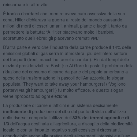
reincarnate in altre vite.
È ironico ricordarsi che, mentre aveva cura ossessiva della sua
cena, Hitler dichiarava la guerra al resto del mondo causando
milioni di morti di esseri umani, animali, piante e luoghi, tanto da
permettere la battuta: “A Hitler piacevano molto i bambini,
soprattutto quelli ebrei: gli piacevano cremati vivi.”.
D’altra parte è vero che l’industria della carne produce il 14% delle
emissioni globali di gas serra in atmosfera, più dell’intero settore
dei trasporti (treni, macchine, aerei e camion). Fin dai tempi delle
elezioni presidenziali tra Bush jr e Al Gore fu posto il problema della
riduzione del consumo di carne da parte del popolo americano a
spese della trasformazione in pascoli dell’Amazzonia; lo slogan
populista “They want to take away your hamburgers! (“Vogliono
portarvi via gli hamburger!”) fu molto efficace, e questo slogan
viene riproposto ad ogni elezione.
La produzione di carne e latticini è un sistema decisamente
inefficiente
di produzione del cibo dal punto di vista dell’utilizzo
delle risorse: comporta l’utilizzo dell’
83% dei terreni agricoli e di
1/3
dell’acqua destinata all’agricoltura, a discapito della biodiversità
locale, e con un impatto negativo sugli ecosistemi circostanti,
riconducibile anche alla pratica degli allevamenti intensivi e all’uso