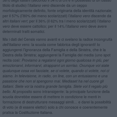
titolo di studio) l’
italiano vero
discende da un ceppo
morfologicamente definito, fonte originaria della identità nazionale;
per il 57% (l’80% dei meno scolarizzati) l’
italiano vero
discende da
altri
italiani veri
; per il 36% (il 62% tra i meno scolarizzati) l’
italiano
vero
deve essere cattolico; per il 14% l’
italiano vero
deve avere
determinati tratti somatici.
Ma i dati del Censis vanno avanti e ci svelano la radice incongruità
dell’italiano
vero: la scuola come fabbrica degli ignoranti! Io
aggiungerei l’ignoranza della Famiglia e della Sinistra, che è la
Destra della Sinistra; aggiungerei la Famiglia dei media (uno spot
recita così:
Proviamo a regalarvi ogni giorno qualcosa in più, per
emozionarvi, informarvi, strapparvi un sorriso. Ovunque voi siate
qualunque cosa voi facciate, se ci volete, quando ci volete, noi ci
siamo. In televisione, in radio, on line, con un entusiasmo e una
passione che non si spengono mai. Mediaset ha nel cuore gli
italiani. Siete voi la nostra grande famiglia. Siete voi il regalo più
bello
. Al proposito sono intransigente: la principale funzione della
scuola dovrebbe essere di mettere in condizione le menti in
formazione di destrutturare messaggi simili… e darei la possibilità
di voto (e di essere eletto!) solo a chi conosce e coerentemente
pratica la Costituzione italiana.