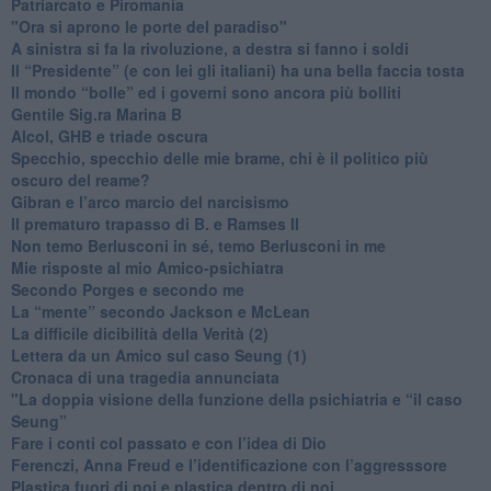
​Patriarcato e Piromania
"Ora si aprono le porte del paradiso"
​A sinistra si fa la rivoluzione, a destra si fanno i soldi
​Il “Presidente” (e con lei gli italiani) ha una bella faccia tosta
​Il mondo “bolle” ed i governi sono ancora più bolliti
​Gentile Sig.ra Marina B
​Alcol, GHB e triade oscura
​Specchio, specchio delle mie brame, chi è il politico più
oscuro del reame?
​Gibran e l’arco marcio del narcisismo
​Il prematuro trapasso di B. e Ramses II
​Non temo Berlusconi in sé, temo Berlusconi in me
​Mie risposte al mio Amico-psichiatra
​Secondo Porges e secondo me
​La “mente” secondo Jackson e McLean
La difficile dicibilità della Verità (2)
​Lettera da un Amico sul caso Seung (1)
​Cronaca di una tragedia annunciata
"​La doppia visione della funzione della psichiatria e “il caso
Seung”
​Fare i conti col passato e con l’idea di Dio
​Ferenczi, Anna Freud e l’identificazione con l’aggresssore
Plastica fuori di noi e plastica dentro di noi