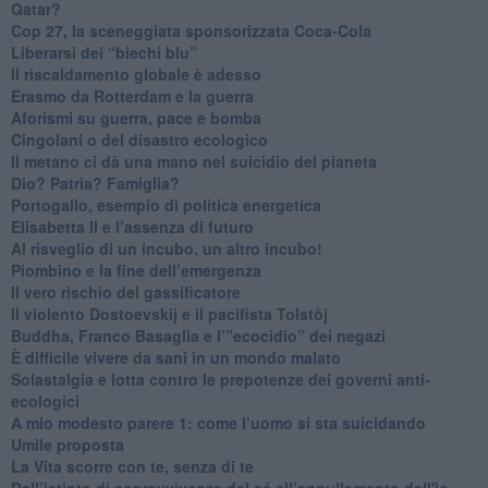
Qatar?
​Cop 27, la sceneggiata sponsorizzata Coca-Cola
​Liberarsi dei “biechi blu”
Il riscaldamento globale è adesso
​Erasmo da Rotterdam e la guerra
​Aforismi su guerra, pace e bomba
Cingolani o del disastro ecologico
​Il metano ci dà una mano nel suicidio del pianeta
​Dio? Patria? Famiglia?
Portogallo, esempio di politica energetica
​Elisabetta II e l’assenza di futuro
Al risveglio di un incubo, un altro incubo!
​Piombino e la fine dell’emergenza
​Il vero rischio del gassificatore
​Il violento Dostoevskij e il pacifista Tolstòj
​Buddha, Franco Basaglia e l’”ecocidio” dei negazi
​È difficile vivere da sani in un mondo malato
Solastalgia e lotta contro le prepotenze dei governi anti-
ecologici
​A mio modesto parere 1: come l’uomo si sta suicidando
​Umile proposta
​La Vita scorre con te, senza di te
​Dall’istinto di sopravvivenza del sé all’annullamento dell'io