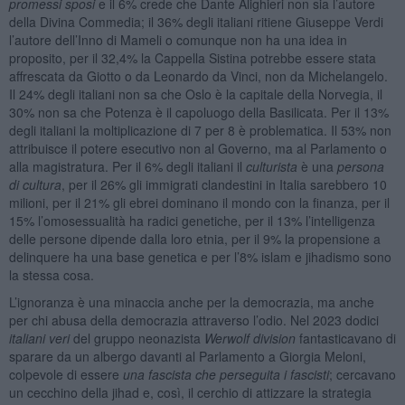
promessi sposi
e il 6% crede che Dante Alighieri non sia l’autore
della Divina Commedia; il 36% degli italiani ritiene Giuseppe Verdi
l’autore dell’Inno di Mameli o comunque non ha una idea in
proposito, per il 32,4% la Cappella Sistina potrebbe essere stata
affrescata da Giotto o da Leonardo da Vinci, non da Michelangelo.
Il 24% degli italiani non sa che Oslo è la capitale della Norvegia, il
30% non sa che Potenza è il capoluogo della Basilicata. Per il 13%
degli italiani la moltiplicazione di 7 per 8 è problematica. Il 53% non
attribuisce il potere esecutivo non al Governo, ma al Parlamento o
alla magistratura. Per il 6% degli italiani il
culturista
è una
persona
di cultura
, per il 26% gli immigrati clandestini in Italia sarebbero 10
milioni, per il 21% gli ebrei dominano il mondo con la finanza, per il
15% l’omosessualità ha radici genetiche, per il 13% l’intelligenza
delle persone dipende dalla loro etnia, per il 9% la propensione a
delinquere ha una base genetica e per l’8% islam e jihadismo sono
la stessa cosa.
L’ignoranza è una minaccia anche per la democrazia, ma anche
per chi abusa della democrazia attraverso l’odio. Nel 2023 dodici
italiani veri
del gruppo neonazista
Werwolf division
fantasticavano di
sparare da un albergo davanti al Parlamento a Giorgia Meloni,
colpevole di essere
una fascista che perseguita i fascisti
; cercavano
un cecchino della jihad e, così, il cerchio di attizzare la strategia