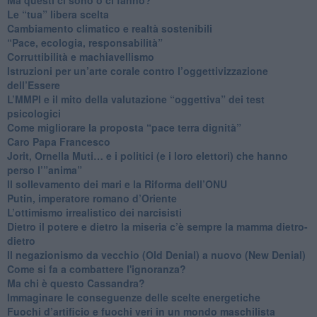
​Le “tua” libera scelta
Cambiamento climatico e realtà sostenibili
“Pace, ecologia, responsabilità”
​Corruttibilità e machiavellismo
Istruzioni per un’arte corale contro l’oggettivizzazione
dell’Essere
​L’MMPI e il mito della valutazione “oggettiva” dei test
psicologici
Come migliorare la proposta “pace terra dignità”
Caro Papa Francesco
​Jorit, Ornella Muti… e i politici (e i loro elettori) che hanno
perso l’”anima”
​Il sollevamento dei mari e la Riforma dell’ONU
Putin, imperatore romano d’Oriente
​L’ottimismo irrealistico dei narcisisti
​Dietro il potere e dietro la miseria c’è sempre la mamma dietro-
dietro
Il negazionismo da vecchio (Old Denial) a nuovo (New Denial)
Come si fa a combattere l'ignoranza?
Ma chi è questo Cassandra?
Immaginare le conseguenze delle scelte energetiche
​Fuochi d’artificio e fuochi veri in un mondo maschilista