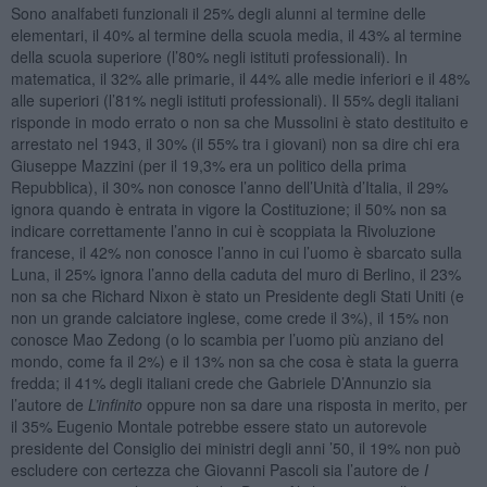
Sono analfabeti funzionali il 25% degli alunni al termine delle
elementari, il 40% al termine della scuola media, il 43% al termine
della scuola superiore (l’80% negli istituti professionali). In
matematica, il 32% alle primarie, il 44% alle medie inferiori e il 48%
alle superiori (l’81% negli istituti professionali). Il 55% degli italiani
risponde in modo errato o non sa che Mussolini è stato destituito e
arrestato nel 1943, il 30% (il 55% tra i giovani) non sa dire chi era
Giuseppe Mazzini (per il 19,3% era un politico della prima
Repubblica), il 30% non conosce l’anno dell’Unità d’Italia, il 29%
ignora quando è entrata in vigore la Costituzione; il 50% non sa
indicare correttamente l’anno in cui è scoppiata la Rivoluzione
francese, il 42% non conosce l’anno in cui l’uomo è sbarcato sulla
Luna, il 25% ignora l’anno della caduta del muro di Berlino, il 23%
non sa che Richard Nixon è stato un Presidente degli Stati Uniti (e
non un grande calciatore inglese, come crede il 3%), il 15% non
conosce Mao Zedong (o lo scambia per l’uomo più anziano del
mondo, come fa il 2%) e il 13% non sa che cosa è stata la guerra
fredda; il 41% degli italiani crede che Gabriele D’Annunzio sia
l’autore de
L’infinito
oppure non sa dare una risposta in merito, per
il 35% Eugenio Montale potrebbe essere stato un autorevole
presidente del Consiglio dei ministri degli anni ’50, il 19% non può
escludere con certezza che Giovanni Pascoli sia l’autore de
I