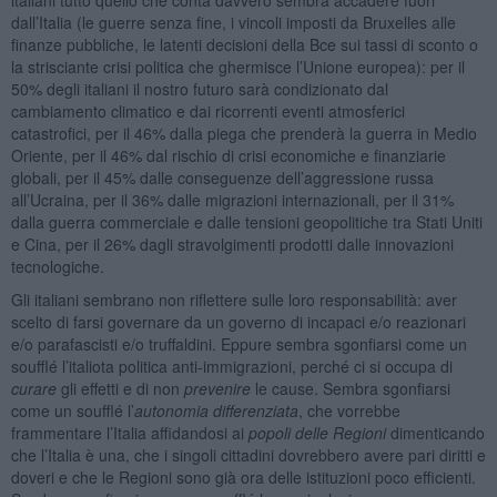
dall’Italia (le guerre senza fine, i vincoli imposti da Bruxelles alle
finanze pubbliche, le latenti decisioni della Bce sui tassi di sconto o
la strisciante crisi politica che ghermisce l’Unione europea): per il
50% degli italiani il nostro futuro sarà condizionato dal
cambiamento climatico e dai ricorrenti eventi atmosferici
catastrofici, per il 46% dalla piega che prenderà la guerra in Medio
Oriente, per il 46% dal rischio di crisi economiche e finanziarie
globali, per il 45% dalle conseguenze dell’aggressione russa
all’Ucraina, per il 36% dalle migrazioni internazionali, per il 31%
dalla guerra commerciale e dalle tensioni geopolitiche tra Stati Uniti
e Cina, per il 26% dagli stravolgimenti prodotti dalle innovazioni
tecnologiche.
Gli italiani sembrano non riflettere sulle loro responsabilità: aver
scelto di farsi governare da un governo di incapaci e/o reazionari
e/o parafascisti e/o truffaldini. Eppure sembra sgonfiarsi come un
soufflé l’italiota politica anti-immigrazioni, perché ci si occupa di
curare
gli effetti e di non
prevenire
le cause. Sembra sgonfiarsi
come un soufflé l’
autonomia differenziata
, che vorrebbe
frammentare l’Italia affidandosi ai
popoli delle Regioni
dimenticando
che l’Italia è una, che i singoli cittadini dovrebbero avere pari diritti e
doveri e che le Regioni sono già ora delle istituzioni poco efficienti.