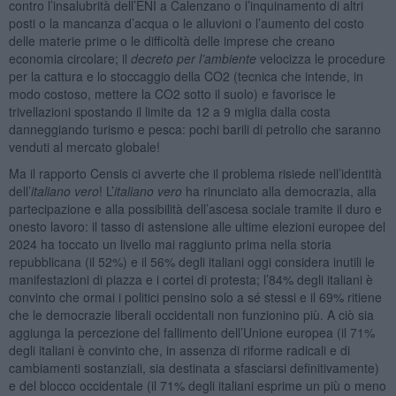
contro l’insalubrità dell’ENI a Calenzano o l’inquinamento di altri
posti o la mancanza d’acqua o le alluvioni o l’aumento del costo
delle materie prime o le difficoltà delle imprese che creano
economia circolare; il
decreto per l’ambiente
velocizza le procedure
per la cattura e lo stoccaggio della CO2 (tecnica che intende, in
modo costoso, mettere la CO2 sotto il suolo) e favorisce le
trivellazioni spostando il limite da 12 a 9 miglia dalla costa
danneggiando turismo e pesca: pochi barili di petrolio che saranno
venduti al mercato globale!
Ma il rapporto Censis ci avverte che il problema risiede nell’identità
dell’
italiano vero
! L’
italiano vero
ha rinunciato alla democrazia, alla
partecipazione e alla possibilità dell’ascesa sociale tramite il duro e
onesto lavoro: il tasso di astensione alle ultime elezioni europee del
2024 ha toccato un livello mai raggiunto prima nella storia
repubblicana (il 52%) e il 56% degli italiani oggi considera inutili le
manifestazioni di piazza e i cortei di protesta; l’84% degli italiani è
convinto che ormai i politici pensino solo a sé stessi e il 69% ritiene
che le democrazie liberali occidentali non funzionino più. A ciò sia
aggiunga la percezione del fallimento dell’Unione europea (il 71%
degli italiani è convinto che, in assenza di riforme radicali e di
cambiamenti sostanziali, sia destinata a sfasciarsi definitivamente)
e del blocco occidentale (il 71% degli italiani esprime un più o meno