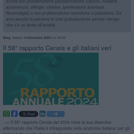
anche con problematiche psicosomatiche (cancro, malattie
autoimmuni, allergie, cefalee, ipertensione arteriosa,
fibromialgia) o con problematiche nevrotiche o psicotiche. Da
anni ascolto le persone in crisi gratuitamente perché ritengo
che c’è un limite all’avidità.
,
Sabato
ore 08:00
Blog
14 Dicembre 2024
​Il 58° rapporto Censis e gli italiani veri
. —
Il 58° rapporto Censis del 2024 inizia la sua disamina
affermando che l’Italia è intrappolata nella
sindrome italiana
: per gli
italiani tutto quello che conta davvero sembra accadere fuori