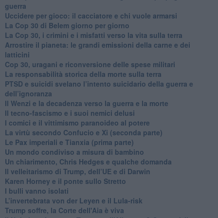
guerra
​Uccidere per gioco: il cacciatore e chi vuole armarsi
​La Cop 30 di Belem giorno per giorno
La Cop 30, i crimini e i misfatti verso la vita sulla terra
Arrostire il pianeta: le grandi emissioni della carne e dei
latticini
​Cop 30, uragani e riconversione delle spese militari
La responsabilità storica della morte sulla terra
PTSD e suicidi svelano l’intento suicidario della guerra e
dell’ignoranza
Il Wenzi e la decadenza verso la guerra e la morte
​Il tecno-fascismo e i suoi nemici delusi
​I comici e il vittimismo paranoideo al potere
​La virtù secondo Confucio e Xi (seconda parte)
Le Pax imperiali e Tianxia (prima parte)
Un mondo condiviso a misura di bambino
​Un chiarimento, Chris Hedges e qualche domanda
Il velleitarismo di Trump, dell’UE e di Darwin
​Karen Horney e il ponte sullo Stretto
​I bulli vanno isolati
L’invertebrata von der Leyen e il Lula-risk
Trump soffre, la Corte dell'Aia è viva