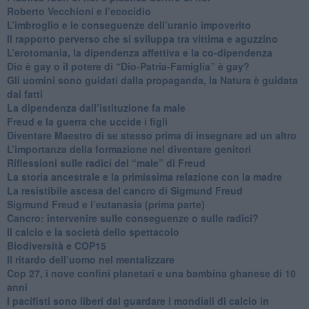
​Roberto Vecchioni e l’ecocidio
​L’imbroglio e le conseguenze dell’uranio impoverito
​Il rapporto perverso che si sviluppa tra vittima e aguzzino
L’erotomania, la dipendenza affettiva e la co-dipendenza
​Dio è gay o il potere di “Dio-Patria-Famiglia” è gay?
​Gli uomini sono guidati dalla propaganda, la Natura è guidata
dai fatti
La dipendenza dall’istituzione fa male
​Freud e la guerra che uccide i figli
​Diventare Maestro di se stesso prima di insegnare ad un altro
L’importanza della formazione nel diventare genitori
Riflessioni sulle radici del “male” di Freud
​La storia ancestrale e la primissima relazione con la madre
​La resistibile ascesa del cancro di Sigmund Freud
Sigmund Freud e l’eutanasia (prima parte)
Cancro: intervenire sulle conseguenze o sulle radici?
​Il calcio e la società dello spettacolo
Biodiversità e COP15
​Il ritardo dell’uomo nel mentalizzare
​Cop 27, i nove confini planetari e una bambina ghanese di 10
anni
​I pacifisti sono liberi dal guardare i mondiali di calcio in