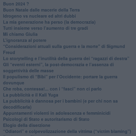
Buon 2024 ?
​Buon Natale dalle macerie della Terra
​Idrogeno vs nucleare ed altri dubbi
​La mia generazione ha perso (la democrazia)
​Tutti insieme verso l’aumento di tre gradi
Mi chiamo Giulia
L’ignoranza al potere
​“Considerazioni attuali sulla guerra e la morte" di Sigmund
Freud
​Lo storytelling e l’inutilità della guerra dei “ragazzi di destra”
​Gli “eventi esterni”, la post-democrazia e l’assenza di
soggettività delle masse
​Il populismo di “Bibi” per l’Occidente: portare la guerra
dovunque
​Che roba, contessa!... con i “fasci” non ci parlo
La pubblicità e il Kali Yuga
​La pubblicità è dannosa per i bambini (e per chi non sa
decodificarla)
​Appuntamenti violenti in adolescenza e femminicidi
​Psicologi di Stato e autoritarismo di Stato
Elogio della diserzione
“Odiatori” e colpevolizzazione della vittima (“victim blaming”)