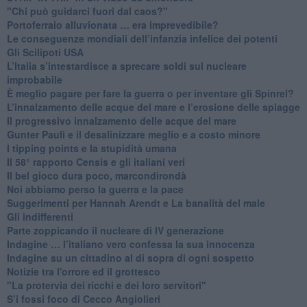
"Chi può guidarci fuori dal caos?"
​Portoferraio alluvionata … era imprevedibile?
Le conseguenze mondiali dell’infanzia infelice dei potenti
​Gli Scilipoti USA
L’Italia s’intestardisce a sprecare soldi sul nucleare
improbabile
È meglio pagare per fare la guerra o per inventare gli Spinrel?
​L’innalzamento delle acque del mare e l’erosione delle spiagge
​Il progressivo innalzamento delle acque del mare
​Gunter Pauli e il desalinizzare meglio e a costo minore
I tipping points e la stupidità umana
​Il 58° rapporto Censis e gli italiani veri
​Il bel gioco dura poco, marcondirondà
Noi abbiamo perso la guerra e la pace
Suggerimenti per Hannah Arendt e La banalità del male
​Gli indifferenti
Parte zoppicando il nucleare di IV generazione
​Indagine … l’italiano vero confessa la sua innocenza
Indagine su un cittadino al di sopra di ogni sospetto
Notizie tra l'orrore ed il grottesco
"La protervia dei ricchi e dei loro servitori"
S’i fossi foco di Cecco Angiolieri