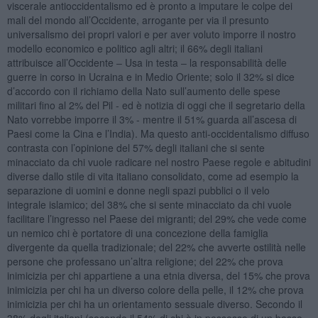
viscerale antioccidentalismo ed è pronto a imputare le colpe dei
mali del mondo all’Occidente, arrogante per via il presunto
universalismo dei propri valori e per aver voluto imporre il nostro
modello economico e politico agli altri; il 66% degli italiani
attribuisce all’Occidente ‒ Usa in testa ‒ la responsabilità delle
guerre in corso in Ucraina e in Medio Oriente; solo il 32% si dice
d’accordo con il richiamo della Nato sull’aumento delle spese
militari fino al 2% del Pil - ed è notizia di oggi che il segretario della
Nato vorrebbe imporre il 3% - mentre il 51% guarda all’ascesa di
Paesi come la Cina e l’India). Ma questo anti-occidentalismo diffuso
contrasta con l’opinione del 57% degli italiani che si sente
minacciato da chi vuole radicare nel nostro Paese regole e abitudini
diverse dallo stile di vita italiano consolidato, come ad esempio la
separazione di uomini e donne negli spazi pubblici o il velo
integrale islamico; del 38% che si sente minacciato da chi vuole
facilitare l’ingresso nel Paese dei migranti; del 29% che vede come
un nemico chi è portatore di una concezione della famiglia
divergente da quella tradizionale; del 22% che avverte ostilità nelle
persone che professano un’altra religione; del 22% che prova
inimicizia per chi appartiene a una etnia diversa, del 15% che prova
inimicizia per chi ha un diverso colore della pelle, il 12% che prova
inimicizia per chi ha un orientamento sessuale diverso. Secondo il
38% degli italiani (secondo il 54% di chi è in possesso di un basso