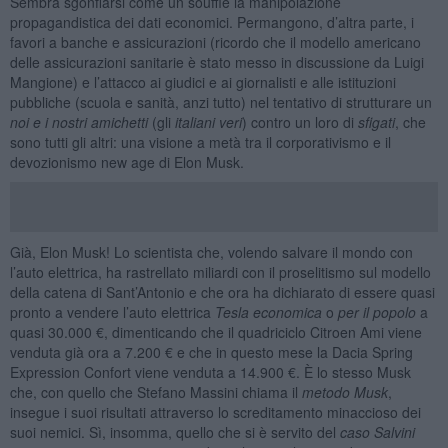
Sembra sgonfiarsi come un soufflé la manipolazione
propagandistica dei dati economici. Permangono, d’altra parte, i
favori a banche e assicurazioni (ricordo che il modello americano
delle assicurazioni sanitarie è stato messo in discussione da Luigi
Mangione) e l’attacco ai giudici e ai giornalisti e alle istituzioni
pubbliche (scuola e sanità, anzi tutto) nel tentativo di strutturare un
noi e i nostri amichetti
(gli
italiani veri
) contro un loro di
sfigati
, che
sono tutti gli altri: una visione a metà tra il corporativismo e il
devozionismo new age di Elon Musk.
Già, Elon Musk! Lo scientista che, volendo salvare il mondo con
l’auto elettrica, ha rastrellato miliardi con il proselitismo sul modello
della catena di Sant’Antonio e che ora ha dichiarato di essere quasi
pronto a vendere l’auto elettrica
Tesla economica
o
per il popolo
a
quasi 30.000 €, dimenticando che il quadriciclo Citroen Ami viene
venduta già ora a 7.200 € e che in questo mese la Dacia Spring
Expression Confort viene venduta a 14.900 €. È lo stesso Musk
che, con quello che Stefano Massini chiama il
metodo Musk
,
insegue i suoi risultati attraverso lo screditamento minaccioso dei
suoi nemici. Sì, insomma, quello che si è servito del
caso Salvini