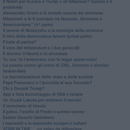
​Il Nobel per la pace a Trump o all’Albanese? Questo è il
problema!
​Alessandro Orsini e la tetrade oscura del sionismo
​Hilsenrath e le 9 omotipie tra Nazismo, Sionismo e
Americanismo" (4^ parte)
​Il terrore di Netanyahu e la strategia della tensione
Il mito della democratica Israele (prima parte)
​Finale di partita?
​Il voto del referendum e i due genocidi
Il decreto il-libertà e in-sicurezza
Tu vuo’ fa l’americano con la legge spara-tutto!
La poesia contro gli orrori di CISL, Governo e sionisti
Israele-Salò
​La fascistizzazione dello stato e della società
Papa Francesco e l’ipocrisia al suo funerale?
​Chi è Donald Trump?
App e lista boicottaggio di USA e Israele
​Un rituale Lakota per redimere il mondo
Il terrorismo di Ursula
​Il palco, l’anello di Frodo e scemo-scemo
Esimio filosofo Galimberti
​I mattarelli e le mattarelle europei e italiani
​STRIP IN TRIP … un video da diffondere