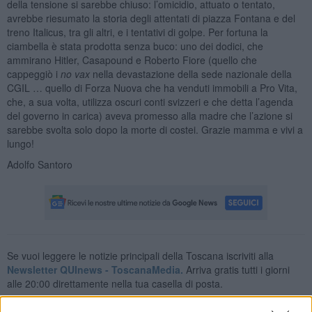
della tensione si sarebbe chiuso: l’omicidio, attuato o tentato,
avrebbe riesumato la storia degli attentati di piazza Fontana e del
treno Italicus, tra gli altri, e i tentativi di golpe. Per fortuna la
ciambella è stata prodotta senza buco: uno dei dodici, che
ammirano Hitler, Casapound e Roberto Fiore (quello che
cappeggiò i
no vax
nella devastazione della sede nazionale della
CGIL … quello di Forza Nuova che ha venduti immobili a Pro Vita,
che, a sua volta, utilizza oscuri conti svizzeri e che detta l’agenda
del governo in carica) aveva promesso alla madre che l’azione si
sarebbe svolta solo dopo la morte di costei. Grazie mamma e vivi a
lungo!
Adolfo Santoro
Se vuoi leggere le notizie principali della Toscana iscriviti alla
Newsletter QUInews - ToscanaMedia.
Arriva gratis tutti i giorni
alle 20:00 direttamente nella tua casella di posta.
Basta cliccare
QUI