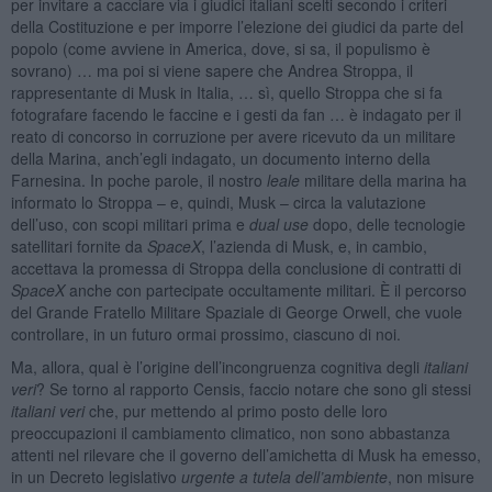
per invitare a cacciare via i giudici italiani scelti secondo i criteri
della Costituzione e per imporre l’elezione dei giudici da parte del
popolo (come avviene in America, dove, si sa, il populismo è
sovrano) … ma poi si viene sapere che Andrea Stroppa, il
rappresentante di Musk in Italia, … sì, quello Stroppa che si fa
fotografare facendo le faccine e i gesti da fan … è indagato per il
reato di concorso in corruzione per avere ricevuto da un militare
della Marina, anch’egli indagato, un documento interno della
Farnesina. In poche parole, il nostro
leale
militare della marina ha
informato lo Stroppa – e, quindi, Musk – circa la valutazione
dell’uso, con scopi militari prima e
dual use
dopo, delle tecnologie
satellitari fornite da
SpaceX
, l’azienda di Musk, e, in cambio,
accettava la promessa di Stroppa della conclusione di contratti di
SpaceX
anche con partecipate occultamente militari. È il percorso
del Grande Fratello Militare Spaziale di George Orwell, che vuole
controllare, in un futuro ormai prossimo, ciascuno di noi.
Ma, allora, qual è l’origine dell’incongruenza cognitiva degli
italiani
veri
? Se torno al rapporto Censis, faccio notare che sono gli stessi
italiani veri
che, pur mettendo al primo posto delle loro
preoccupazioni il cambiamento climatico, non sono abbastanza
attenti nel rilevare che il governo dell’amichetta di Musk ha emesso,
in un Decreto legislativo
urgente a tutela dell’ambiente
, non misure