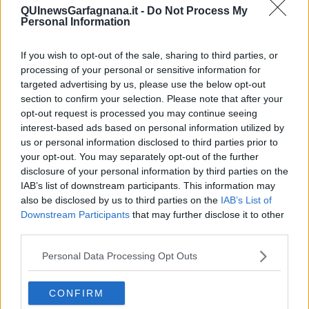
Ti potrebbe interessare anche:
QUInewsGarfagnana.it -
Do Not Process My
Personal Information
Articoli dal Blog “Disincantato” di Adolfo Santoro
If you wish to opt-out of the sale, sharing to third parties, or
​Un esempio di civismo
processing of your personal or sensitive information for
​Linee guida per organizzare il civismo della complessità
targeted advertising by us, please use the below opt-out
​Il ripristino della natura secondo la legge e l’impegno dei
section to confirm your selection. Please note that after your
Cittadini
opt-out request is processed you may continue seeing
Il nesso tra cambiamenti climatici e salute umana
interest-based ads based on personal information utilized by
Tutti morimmo a stento (3)
us or personal information disclosed to third parties prior to
Tutti morimmo a stento (2)
​Tutti morimmo a stento (1)
your opt-out. You may separately opt-out of the further
IL CORRIDOIO BLU il resoconto del convegno
disclosure of your personal information by third parties on the
Un manuale essenziale per seguire il CORRIDOIO BLU
IAB’s list of downstream participants. This information may
Il corridoio blu
also be disclosed by us to third parties on the
IAB’s List of
​Il cronoprogramma ottimale verso il full electric sui traghetti
Downstream Participants
that may further disclose it to other
​I costi dell’adeguamento al cold ironing
third parties.
Alcune domande da esordiente agli esperti che decidono le
sorti dell’Elba
Personal Data Processing Opt Outs
Verso il full electric a gestione pubblica dei traghetti​
​La Scienza dei Cittadini e i Cittadini per l’Aria
CONFIRM
Trump e le sue guerre contro i deboli e contro la terra
​Le furbate elettorali della Meloni e la testardaggine