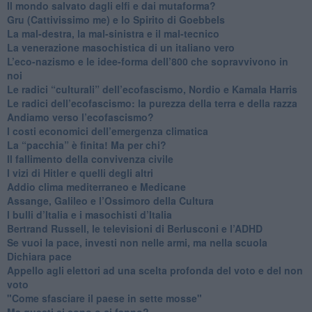
​Il mondo salvato dagli elfi e dai mutaforma?
Gru (Cattivissimo me) e lo Spirito di Goebbels
​La mal-destra, la mal-sinistra e il mal-tecnico
​La venerazione masochistica di un italiano vero
​L’eco-nazismo e le idee-forma dell’800 che sopravvivono in
noi
​Le radici “culturali” dell’ecofascismo, Nordio e Kamala Harris
Le radici dell’ecofascismo: la purezza della terra e della razza
Andiamo verso l’ecofascismo?
I costi economici dell’emergenza climatica
​La “pacchia” è finita! Ma per chi?
​Il fallimento della convivenza civile
​I vizi di Hitler e quelli degli altri
Addio clima mediterraneo e Medicane
​Assange, Galileo e l’Ossimoro della Cultura
​I bulli d’Italia e i masochisti d’Italia
​Bertrand Russell, le televisioni di Berlusconi e l’ADHD
​Se vuoi la pace, investi non nelle armi, ma nella scuola
​Dichiara pace
​Appello agli elettori ad una scelta profonda del voto e del non
voto
"Come sfasciare il paese in sette mosse"
​Ma questi ci sono o ci fanno?