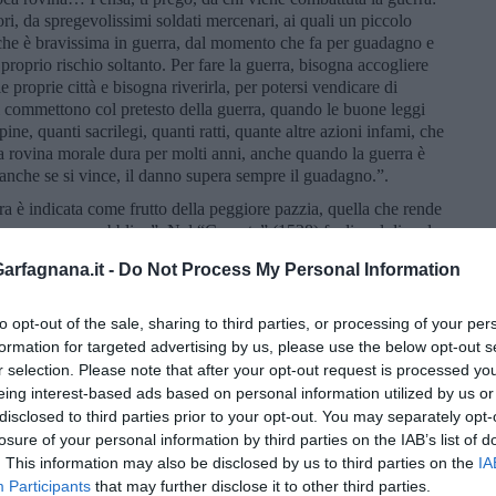
ori, da spregevolissimi soldati mercenari, ai quali un piccolo
e che è bravissima in guerra, dal momento che fa per guadagno e
roprio rischio soltanto. Per fare la guerra, bisogna accogliere
 proprie città e bisogna riverirla, per potersi vendicare di
i commettono col pretesto della guerra, quando le buone leggi
pine, quanti sacrilegi, quanti ratti, quante altre azioni infami, che
a rovina morale dura per molti anni, anche quando la guerra è
: anche se si vince, il danno supera sempre il guadagno.”.
rra è indicata come frutto della peggiore pazzia, quella che rende
me un cesso pubblico”. Nel “Caronte” (1528) fa dire al diavolo
mai le corti dei prìncipi: nelle orecchie dei quali insufflano
rfagnana.it -
Do Not Process My Personal Information
 il popolo ed i nobili, e persino nella spiegazione del Vangelo si
, santa e pia. Le stesse cose predicano in un campo e nell’altro
ancesi …. Agli inglesi e spagnoli dicono invece che questa
to opt-out of the sale, sharing to third parties, or processing of your per
da Dio in persona, e che debbono mostrarsi coraggiosi, perché la
formation for targeted advertising by us, please use the below opt-out s
ovesse crepare, costui non perirà di certo, ma bello e armato,
r selection. Please note that after your opt-out request is processed y
eing interest-based ads based on personal information utilized by us or
disclosed to third parties prior to your opt-out. You may separately opt-
aliani (e non) direbbe: “Erasmo? Chi era costui?”.
losure of your personal information by third parties on the IAB’s list of
. This information may also be disclosed by us to third parties on the
IA
Participants
that may further disclose it to other third parties.