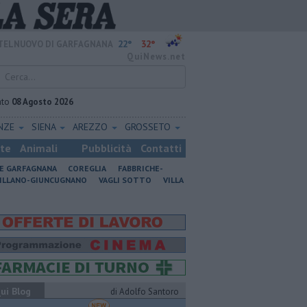
22°
32°
TELNUOVO DI GARFAGNANA
QuiNews.net
ato
08 Agosto 2026
ENZE
SIENA
AREZZO
GROSSETO
ste
Animali
Pubblicità
Contatti
NE GARFAGNANA
COREGLIA
FABBRICHE-
ILLANO-GIUNCUGNANO
VAGLI SOTTO
VILLA
ui Blog
di Adolfo Santoro