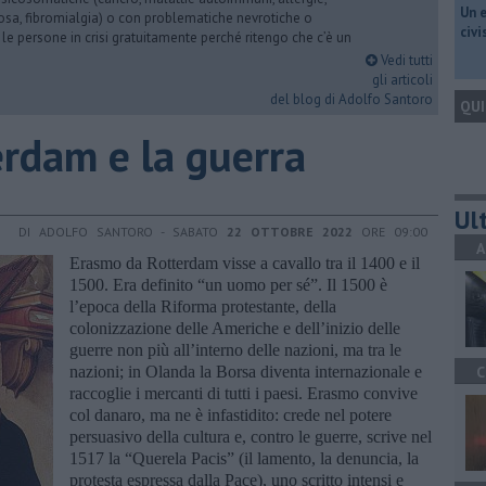
​Un 
iosa, fibromialgia) o con problematiche nevrotiche o
civ
 le persone in crisi gratuitamente perché ritengo che c’è un
Vedi tutti
gli articoli
del blog di Adolfo Santoro
QUI
erdam e la guerra
Ult
DI ADOLFO SANTORO - SABATO
22 OTTOBRE 2022
ORE 09:00
A
Erasmo da Rotterdam visse a cavallo tra il 1400 e il
1500. Era definito “un uomo per sé”. Il 1500 è
l’epoca della Riforma protestante, della
colonizzazione delle Americhe e dell’inizio delle
guerre non più all’interno delle nazioni, ma tra le
nazioni; in Olanda la Borsa diventa internazionale e
C
raccoglie i mercanti di tutti i paesi. Erasmo convive
col danaro, ma ne è infastidito: crede nel potere
persuasivo della cultura e, contro le guerre, scrive nel
1517 la “Querela Pacis” (il lamento, la denuncia, la
protesta espressa dalla Pace), uno scritto intensi e