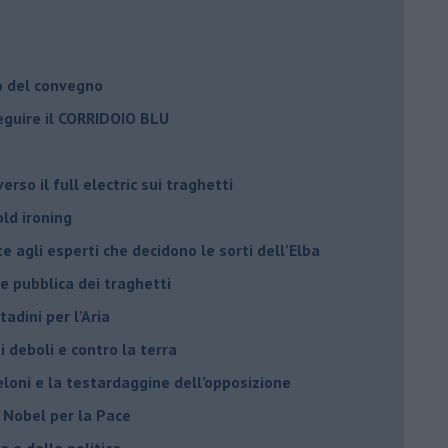
o del convegno
eguire il CORRIDOIO BLU
rso il full electric sui traghetti
old ironing
agli esperti che decidono le sorti dell’Elba
ne pubblica dei traghetti​
tadini per l’Aria
 deboli e contro la terra
eloni e la testardaggine dell’opposizione
l Nobel per la Pace
 e della politica