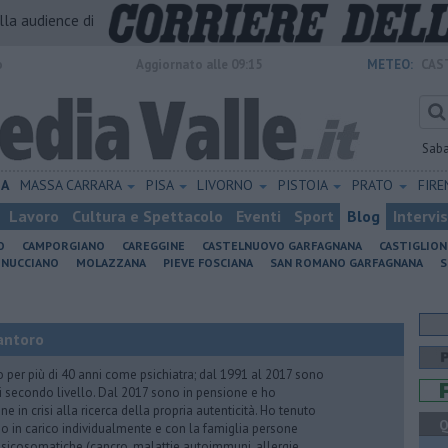
alla audience di
o
Aggiornato alle 09:15
METEO:
CAS
Sab
IA
MASSA CARRARA
PISA
LIVORNO
PISTOIA
PRATO
FIR
Lavoro
Cultura e Spettacolo
Eventi
Sport
Blog
Intervi
O
CAMPORGIANO
CAREGGINE
CASTELNUOVO GARFAGNANA
CASTIGLIO
INUCCIANO
MOLAZZANA
PIEVE FOSCIANA
SAN ROMANO GARFAGNANA
S
antoro
o per più di 40 anni come psichiatra; dal 1991 al 2017 sono
di secondo livello. Dal 2017 sono in pensione e ho
e in crisi alla ricerca della propria autenticità. Ho tenuto
Q
o in carico individualmente e con la famiglia persone
icosomatiche (cancro, malattie autoimmuni, allergie,