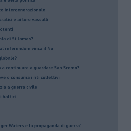
tto intergenerazionale
ratici e ai loro vassalli
potenti
sola di St James?
 al referendum vinca il No
globale?
na a continuare a guardare San Scemo?
ove o consuma i riti collettivi
ia a guerra civile
i baltici
Roger Waters e la propaganda di guerra"