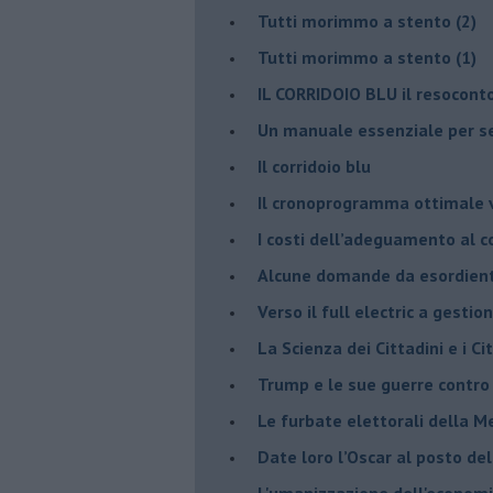
Tutti morimmo a stento (2)
​Tutti morimmo a stento (1)
IL CORRIDOIO BLU il resocont
Un manuale essenziale per s
Il corridoio blu
​Il cronoprogramma ottimale ve
​I costi dell’adeguamento al c
Alcune domande da esordiente 
Verso il full electric a gestio
​La Scienza dei Cittadini e i Cit
Trump e le sue guerre contro i
​Le furbate elettorali della M
​Date loro l’Oscar al posto de
L'umanizzazione dell'economia