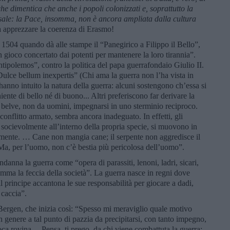
e dimentica che anche i popoli colonizzati e, soprattutto la
rsale: la Pace, insomma, non è ancora ampliata dalla cultura
 apprezzare la coerenza di Erasmo!
 1504 quando dà alle stampe il “Panegirico a Filippo il Bello”,
un gioco concertato dai potenti per mantenere la loro tirannia”.
ipolemos”, contro la politica del papa guerrafondaio Giulio II.
ulce bellum inexpertis” (Chi ama la guerra non l’ha vista in
hanno intuito la natura della guerra: alcuni sostengono ch’essa si
ente di bello né di buono... Altri preferiscono far derivare la
a belve, non da uomini, impegnarsi in uno sterminio reciproco.
onflitto armato, sembra ancora inadeguato. In effetti, gli
socievolmente all’interno della propria specie, si muovono in
amente. … Cane non mangia cane; il serpente non aggredisce il
. Ma, per l’uomo, non c’è bestia più pericolosa dell’uomo”.
anna la guerra come “opera di parassiti, lenoni, ladri, sicari,
nsomma la feccia della società”. La guerra nasce in regni dove
 principe accantona le sue responsabilità per giocare a dadi,
 caccia”.
Bergen, che inizia così: “Spesso mi meraviglio quale motivo
in genere a tal punto di pazzia da precipitarsi, con tanto impegno,
roca rovina… Pensa, ti prego, da chi viene combattuta la guerra: