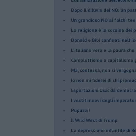
​Dopo il diluvio dei NO: un pa
​Un grandioso NO ai falchi teoc
La religione è la cocaina dei 
Donald e Bibi confinati nell’i
L’italiano vero e la paura che
​Complottismo o capitalismo 
​Ma, contessa, non si vergog
​Io non mi fiderei di chi promu
Esportazioni Usa: da democraz
​I vestiti nuovi degli imperator
​Pupazzi!
​Il Wild West di Trump
​La depressione infantile di 