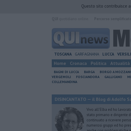
Questo sito contribuisce 
QUI
quotidiano online.
Percorso semplificat
TOSCANA
GARFAGNANA
LUCCA
VERSIL
Home
Cronaca
Politica
Attualità
BAGNI DI LUCCA
BARGA
BORGO A MOZZAN
VERGEMOLI
FOSCIANDORA
GALLICANO
M
COLLEMANDINA
DISINCANTATO — il Blog di Adolfo S
Vivo all’Elba ed ho lavorat
stato primario e dirigente 
continuato a ricevere person
numerosi gruppi ed ho pres
anche con problematiche ps