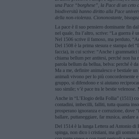
una Pace “borghese”, la Pace di un ceto ch
biodiversità hanno diritto alla Pace unive
della non-violenza. Ciononostante,
bisogna
La pace è il suo pensiero dominante fin dal
nel quale, fra l’altro, scrive: “La guerra è 
Nel 1506 scrive il famoso, ma perduto, “Ant
Del 1508 è la prima stesura e stampa del “D
faccia), in cui scrive: “Anche i grammatici 
chiama bellum per antitesi, perché non ha ni
parola bellum da bellua, belva: perché è d
Ma a me, definire animalesco e bestiale un c
animali vivono per lo più concordemente e 
gruppo, si difendono e si aiutano reciproc
suo simile; v’è pace tra le bestie velenose
Anche in “L’Elogio della Follia” (1511) cond
contadini, imbecilli, falliti, tutta quanta i
prosperano ignoranza e corruzione, dove “il
ballare, puttaneggiare, far musica, andare a
Del 1514 è la lunga Lettera ad Antonio di 
spinga, non dico i cristiani, ma gli uomini 
con tante spese e con tanti pericoli a recip