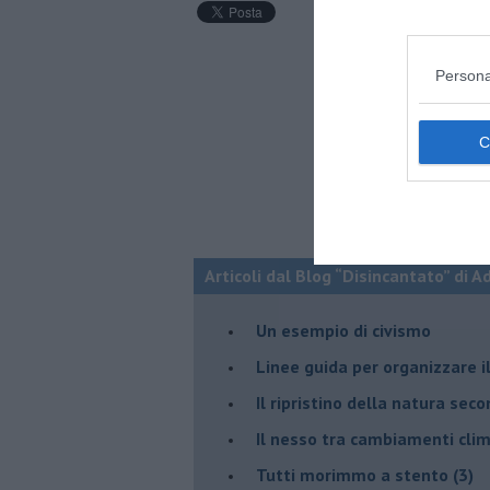
Persona
Articoli dal Blog “Disincantato” di 
​Un esempio di civismo
​Linee guida per organizzare 
​Il ripristino della natura sec
Il nesso tra cambiamenti cli
Tutti morimmo a stento (3)