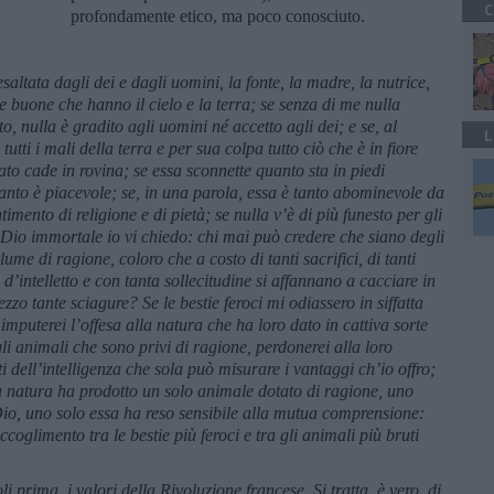
C
profondamente etico, ma poco conosciuto.
altata dagli dei e dagli uomini, la fonte, la madre, la nutrice,
cose buone che hanno il cielo e la terra; se senza di me nulla
o, nulla è gradito agli uomini né accetto agli dei; e se, al
L
tutti i mali della terra e per sua colpa tutto ciò che è in fiore
ato cade in rovina; se essa sconnette quanto sta in piedi
anto è piacevole; se, in una parola, essa è tanto abominevole da
imento di religione e di pietà; se nulla v’è di più funesto per gli
 Dio immortale io vi chiedo: chi mai può credere che siano degli
me di ragione, coloro che a costo di tanti sacrifici, di tanti
 d’intelletto e con tanta sollecitudine si affannano a cacciare in
zzo tante sciagure? Se le bestie feroci mi odiassero in siffatta
imputerei l’offesa alla natura che ha loro dato in cattiva sorte
gli animali che sono privi di ragione, perdonerei alla loro
 dell’intelligenza che sola può misurare i vantaggi ch’io offro;
a natura ha prodotto un solo animale dotato di ragione, uno
 Dio, uno solo essa ha reso sensibile alla mutua comprensione:
ccoglimento tra le bestie più feroci e tra gli animali più bruti
i prima, i valori della Rivoluzione francese. Si tratta, è vero, di