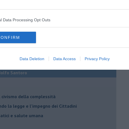
l Data Processing Opt Outs
CONFIRM
Data Deletion
Data Access
Privacy Policy
Adolfo Santoro
il civismo della complessità
ondo la legge e l’impegno dei Cittadini
matici e salute umana