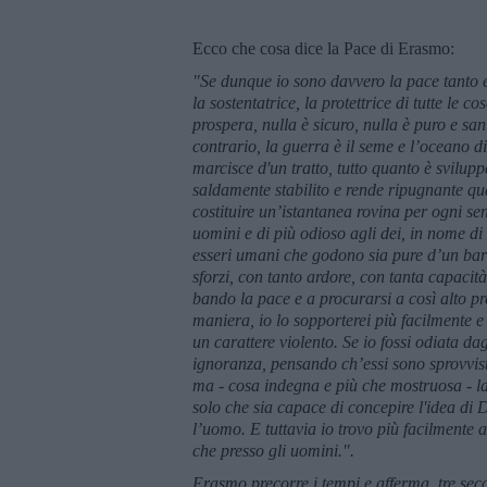
Ecco che cosa dice la Pace di Erasmo:
"Se dunque io sono davvero la pace tanto es
la sostentatrice, la protettrice di tutte le 
prospera, nulla è sicuro, nulla è puro e sant
contrario, la guerra è il seme e l’oceano di 
marcisce d'un tratto, tutto quanto è svilupp
saldamente stabilito e rende ripugnante qu
costituire un’istantanea rovina per ogni sent
uomini e di più odioso agli dei, in nome di
esseri umani che godono sia pure d’un barlu
sforzi, con tanto ardore, con tanta capacità
bando la pace e a procurarsi a così alto pre
maniera, io lo sopporterei più facilmente e 
un carattere violento. Se io fossi odiata da
ignoranza, pensando ch’essi sono sprovvisti
ma - cosa indegna e più che mostruosa - l
solo che sia capace di concepire l'idea di
l’uomo. E tuttavia io trovo più facilmente a
che presso gli uomini.".
Erasmo precorre i tempi e afferma, tre secol