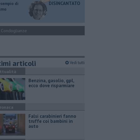
DISINCANTATO
esempio di
ismo
Condoglianze
imi articoli
Vedi tutti
ttualità
​Benzina, gasolio, gpl,
ecco dove risparmiare
ronaca
Falsi carabinieri fanno
truffe coi bambini in
auto