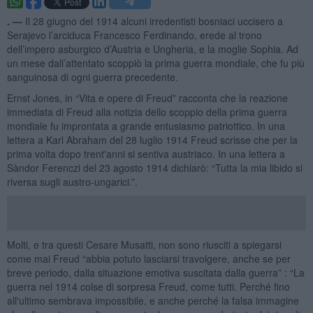
. —
Il 28 giugno del 1914 alcuni irredentisti bosniaci uccisero a
Serajevo l’arciduca Francesco Ferdinando, erede al trono
dell’impero asburgico d’Austria e Ungheria, e la moglie Sophia. Ad
un mese dall’attentato scoppiò la prima guerra mondiale, che fu più
sanguinosa di ogni guerra precedente.
Ernst Jones, in “Vita e opere di Freud” racconta che la reazione
immediata di Freud alla notizia dello scoppio della prima guerra
mondiale fu improntata a grande entusiasmo patriottico. In una
lettera a Karl Abraham del 28 luglio 1914 Freud scrisse che per la
prima volta dopo trent'anni si sentiva austriaco. In una lettera a
Sàndor Ferenczi del 23 agosto 1914 dichiarò: “Tutta la mia libido si
riversa sugli austro-ungarici.”.
Molti, e tra questi Cesare Musatti, non sono riusciti a spiegarsi
come mai Freud “abbia potuto lasciarsi travolgere, anche se per
breve periodo, dalla situazione emotiva suscitata dalla guerra” : “La
guerra nel 1914 colse di sorpresa Freud, come tutti. Perché fino
all'ultimo sembrava impossibile, e anche perché la falsa immagine