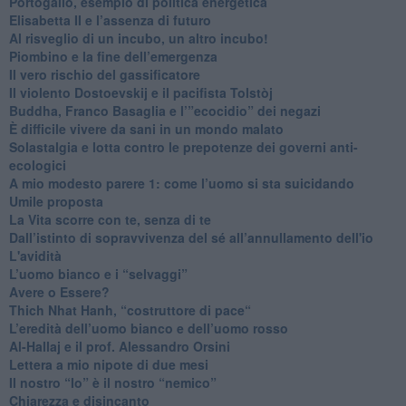
Portogallo, esempio di politica energetica
​Elisabetta II e l’assenza di futuro
Al risveglio di un incubo, un altro incubo!
​Piombino e la fine dell’emergenza
​Il vero rischio del gassificatore
​Il violento Dostoevskij e il pacifista Tolstòj
​Buddha, Franco Basaglia e l’”ecocidio” dei negazi
​È difficile vivere da sani in un mondo malato
Solastalgia e lotta contro le prepotenze dei governi anti-
ecologici
​A mio modesto parere 1: come l’uomo si sta suicidando
​Umile proposta
​La Vita scorre con te, senza di te
​Dall’istinto di sopravvivenza del sé all’annullamento dell'io
L'avidità
​L’uomo bianco e i “selvaggi”
​Avere o Essere?
​Thich Nhat Hanh, “costruttore di pace“
​L’eredità dell’uomo bianco e dell’uomo rosso
Al-Hallaj e il prof. Alessandro Orsini
​Lettera a mio nipote di due mesi
​Il nostro “Io” è il nostro “nemico”
​Chiarezza e disincanto