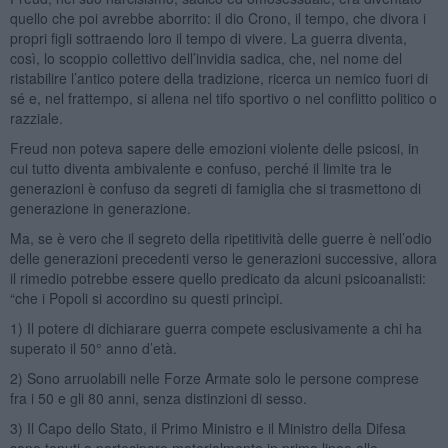
quello che poi avrebbe aborrito: il dio Crono, il tempo, che divora i
propri figli sottraendo loro il tempo di vivere. La guerra diventa,
così, lo scoppio collettivo dell’invidia sadica, che, nel nome del
ristabilire l’antico potere della tradizione, ricerca un nemico fuori di
sé e, nel frattempo, si allena nel tifo sportivo o nel conflitto politico o
razziale.
Freud non poteva sapere delle emozioni violente delle psicosi, in
cui tutto diventa ambivalente e confuso, perché il limite tra le
generazioni è confuso da segreti di famiglia che si trasmettono di
generazione in generazione.
Ma, se è vero che il segreto della ripetitività delle guerre è nell’odio
delle generazioni precedenti verso le generazioni successive, allora
il rimedio potrebbe essere quello predicato da alcuni psicoanalisti:
“che i Popoli si accordino su questi princìpi.
1) Il potere di dichiarare guerra compete esclusivamente a chi ha
superato il 50° anno d’età.
2) Sono arruolabili nelle Forze Armate solo le persone comprese
fra i 50 e gli 80 anni, senza distinzioni di sesso.
3) Il Capo dello Stato, il Primo Ministro e il Ministro della Difesa
sono tenuti a partecipare materialmente in prima linea alle