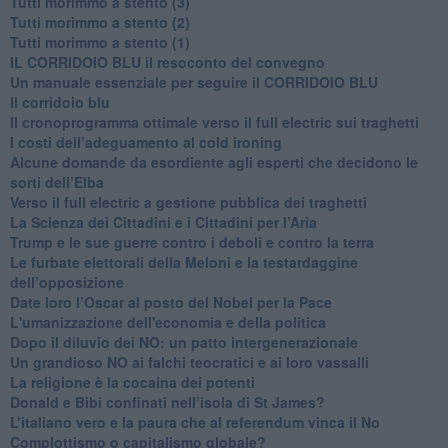
Tutti morimmo a stento (3)
Tutti morimmo a stento (2)
​Tutti morimmo a stento (1)
IL CORRIDOIO BLU il resoconto del convegno
Un manuale essenziale per seguire il CORRIDOIO BLU
Il corridoio blu
​Il cronoprogramma ottimale verso il full electric sui traghetti
​I costi dell’adeguamento al cold ironing
Alcune domande da esordiente agli esperti che decidono le
sorti dell’Elba
Verso il full electric a gestione pubblica dei traghetti​
​La Scienza dei Cittadini e i Cittadini per l’Aria
Trump e le sue guerre contro i deboli e contro la terra
​Le furbate elettorali della Meloni e la testardaggine
dell’opposizione
​Date loro l’Oscar al posto del Nobel per la Pace
L'umanizzazione dell'economia e della politica
​Dopo il diluvio dei NO: un patto intergenerazionale
​Un grandioso NO ai falchi teocratici e ai loro vassalli
La religione è la cocaina dei potenti
Donald e Bibi confinati nell’isola di St James?
L’italiano vero e la paura che al referendum vinca il No
​Complottismo o capitalismo globale?