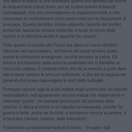
che allora si aveva di una eventuale guerra era derivata dai ricordi
di cinquant’anni prima: brevi, pur se cruenti scontri di eserciti
contrapposti, che non coinvolgevano le popolazioni civili, e che
comunque si concludevano entro pochi mesi con la stipulazione di
una pace. Questa avrebbe mutato alquanto l’assetto dei confini
territoriali, lasciando tuttavia inalterato il modo di vivere degli
uomini, e in definitiva anche il rapporto fra i popoli.”.
Tutto questo ci ricorda che Freud era allora un uomo dell’800,
fiducioso nel nazionalismo, all’interno del quale trovano posto
anche le minoranze emarginate, purché servano la patria. Ed
ancora era fiducioso nella scienza positivista che ci darebbe un
futuro più radioso. E credeva infine che sia la scienza a poter dare
alla propria nazione le armi più sofisticate, e che sia la sagacia dei
generali che possa capovolgere le sorti delle battaglie.
Purtroppo ancora oggi la quasi totalità degli uomini vive nel tripudio
nazionalistico, nell’appartenere ad una massa che volgarmente è
chiamata “patria”, nel lasciarsi ipnotizzare dai processi della
scienza. E allora si eccita in un tripudio omosessuale, perché “la
guerra è bella, anche se fa male, e torneremo ancora a cantare, e
a farci fare l’amore, l’amore, dalle infermiere”.
Freud forse conosceva la frase di Erodoto - “In pace i figli