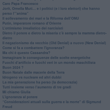
Caro Papa Francesco
​Jorit, Ornella Muti… e i politici (e i loro elettori) che hanno
perso l’”anima”
​Il sollevamento dei mari e la Riforma dell’ONU
Putin, imperatore romano d’Oriente
​L’ottimismo irrealistico dei narcisisti
​Dietro il potere e dietro la miseria c’è sempre la mamma dietro-
dietro
Il negazionismo da vecchio (Old Denial) a nuovo (New Denial)
Come si fa a combattere l'ignoranza?
Ma chi è questo Cassandra?
Immaginare le conseguenze delle scelte energetiche
​Fuochi d’artificio e fuochi veri in un mondo maschilista
Buon 2024 ?
​Buon Natale dalle macerie della Terra
​Idrogeno vs nucleare ed altri dubbi
​La mia generazione ha perso (la democrazia)
​Tutti insieme verso l’aumento di tre gradi
Mi chiamo Giulia
L’ignoranza al potere
​“Considerazioni attuali sulla guerra e la morte" di Sigmund
Freud