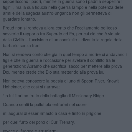
seppelliscono i padri, mentre in guerra sono i padri a seppellire i
figli” -, ma la sua fiducia nella guerra-lampo e nella potenza delle
armi e della sagacia austro-ungarica non gli permetteva di
guardare lontano.
Freud non si rendeva allora conto che l’eccitamento bellicoso
sovverte il rapporto tra Super-Io ed Es, per cui ciò che è vietato
dalla Civiltà – l’uccisione di un consimile – diventa la regola della
barbarie senza freni.
Non si rendeva conto che già in quel tempo a morire ci andavano i
figli e che la guerra è l’occasione per svelare il conflitto tra le
generazioni: Abramo che sacrifica Isacco per mettere alla prova
Dio, mentre crede che Dio stia mettendo alla prova lui.
Non poteva conoscere la poesia di uno di Spoon River, Knowlt
Hoheimer, che così si narrava:
“Io fui il primo frutto della battaglia di Missionary Ridge.
Quando sentii la pallottola entrarmi nel cuore
mi augurai di esser rimasto a casa e finito in prigione
per quel furto dei porci di Curl Trenary,
invece di fuggire e arruolarmi.