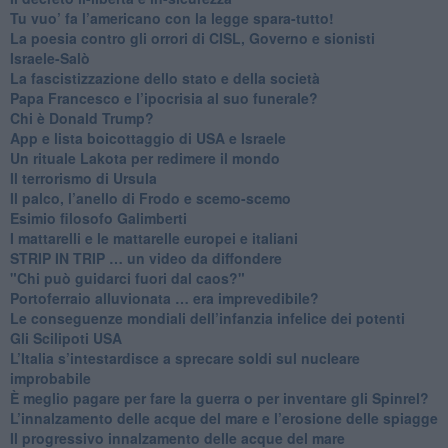
Tu vuo’ fa l’americano con la legge spara-tutto!
La poesia contro gli orrori di CISL, Governo e sionisti
Israele-Salò
​La fascistizzazione dello stato e della società
Papa Francesco e l’ipocrisia al suo funerale?
​Chi è Donald Trump?
App e lista boicottaggio di USA e Israele
​Un rituale Lakota per redimere il mondo
Il terrorismo di Ursula
​Il palco, l’anello di Frodo e scemo-scemo
Esimio filosofo Galimberti
​I mattarelli e le mattarelle europei e italiani
​STRIP IN TRIP … un video da diffondere
"Chi può guidarci fuori dal caos?"
​Portoferraio alluvionata … era imprevedibile?
Le conseguenze mondiali dell’infanzia infelice dei potenti
​Gli Scilipoti USA
L’Italia s’intestardisce a sprecare soldi sul nucleare
improbabile
È meglio pagare per fare la guerra o per inventare gli Spinrel?
​L’innalzamento delle acque del mare e l’erosione delle spiagge
​Il progressivo innalzamento delle acque del mare