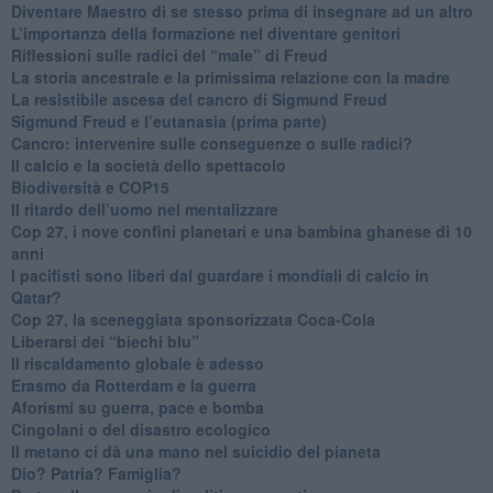
​Diventare Maestro di se stesso prima di insegnare ad un altro
L’importanza della formazione nel diventare genitori
Riflessioni sulle radici del “male” di Freud
​La storia ancestrale e la primissima relazione con la madre
​La resistibile ascesa del cancro di Sigmund Freud
Sigmund Freud e l’eutanasia (prima parte)
Cancro: intervenire sulle conseguenze o sulle radici?
​Il calcio e la società dello spettacolo
Biodiversità e COP15
​Il ritardo dell’uomo nel mentalizzare
​Cop 27, i nove confini planetari e una bambina ghanese di 10
anni
​I pacifisti sono liberi dal guardare i mondiali di calcio in
Qatar?
​Cop 27, la sceneggiata sponsorizzata Coca-Cola
​Liberarsi dei “biechi blu”
Il riscaldamento globale è adesso
​Erasmo da Rotterdam e la guerra
​Aforismi su guerra, pace e bomba
Cingolani o del disastro ecologico
​Il metano ci dà una mano nel suicidio del pianeta
​Dio? Patria? Famiglia?