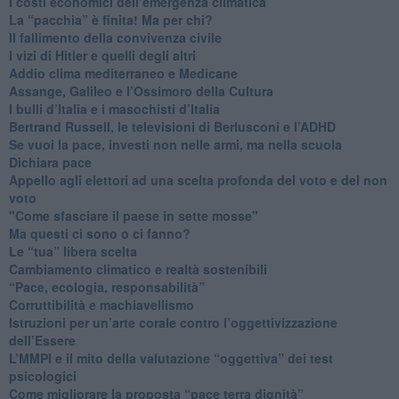
I costi economici dell’emergenza climatica
​La “pacchia” è finita! Ma per chi?
​Il fallimento della convivenza civile
​I vizi di Hitler e quelli degli altri
Addio clima mediterraneo e Medicane
​Assange, Galileo e l’Ossimoro della Cultura
​I bulli d’Italia e i masochisti d’Italia
​Bertrand Russell, le televisioni di Berlusconi e l’ADHD
​Se vuoi la pace, investi non nelle armi, ma nella scuola
​Dichiara pace
​Appello agli elettori ad una scelta profonda del voto e del non
voto
"Come sfasciare il paese in sette mosse"
​Ma questi ci sono o ci fanno?
​Le “tua” libera scelta
Cambiamento climatico e realtà sostenibili
“Pace, ecologia, responsabilità”
​Corruttibilità e machiavellismo
Istruzioni per un’arte corale contro l’oggettivizzazione
dell’Essere
​L’MMPI e il mito della valutazione “oggettiva” dei test
psicologici
Come migliorare la proposta “pace terra dignità”