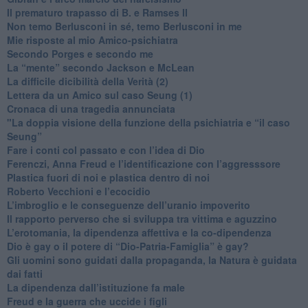
​Il prematuro trapasso di B. e Ramses II
​Non temo Berlusconi in sé, temo Berlusconi in me
​Mie risposte al mio Amico-psichiatra
​Secondo Porges e secondo me
​La “mente” secondo Jackson e McLean
La difficile dicibilità della Verità (2)
​Lettera da un Amico sul caso Seung (1)
​Cronaca di una tragedia annunciata
"​La doppia visione della funzione della psichiatria e “il caso
Seung”
​Fare i conti col passato e con l’idea di Dio
​Ferenczi, Anna Freud e l’identificazione con l’aggresssore
Plastica fuori di noi e plastica dentro di noi
​Roberto Vecchioni e l’ecocidio
​L’imbroglio e le conseguenze dell’uranio impoverito
​Il rapporto perverso che si sviluppa tra vittima e aguzzino
L’erotomania, la dipendenza affettiva e la co-dipendenza
​Dio è gay o il potere di “Dio-Patria-Famiglia” è gay?
​Gli uomini sono guidati dalla propaganda, la Natura è guidata
dai fatti
La dipendenza dall’istituzione fa male
​Freud e la guerra che uccide i figli