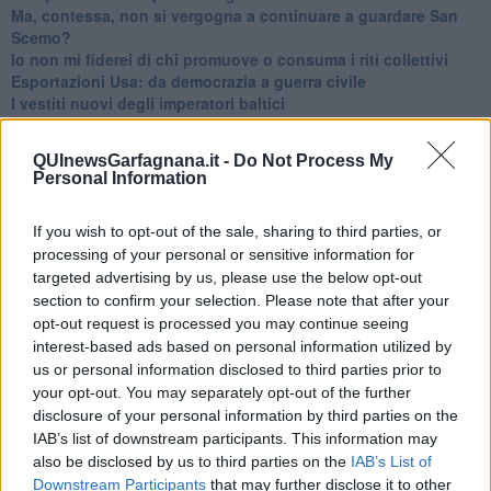
​Ma, contessa, non si vergogna a continuare a guardare San
Scemo?
​Io non mi fiderei di chi promuove o consuma i riti collettivi
Esportazioni Usa: da democrazia a guerra civile
​I vestiti nuovi degli imperatori baltici
​Pupazzi!
​Il Wild West di Trump
QUInewsGarfagnana.it -
Do Not Process My
​La depressione infantile di Roger Waters e la propaganda di
Personal Information
guerra"
​La disinformazione climatica veicolata dai media
If you wish to opt-out of the sale, sharing to third parties, or
Senza una Retta Visione l’Uomo è un automa
processing of your personal or sensitive information for
​La propaganda bellica nostrana vs l’hasbarà dei sionisti
​La cleptocrazia e lo studio sociologico della propaganda di
targeted advertising by us, please use the below opt-out
guerra
section to confirm your selection. Please note that after your
​Uccidere per gioco: il cacciatore e chi vuole armarsi
opt-out request is processed you may continue seeing
​La Cop 30 di Belem giorno per giorno
interest-based ads based on personal information utilized by
La Cop 30, i crimini e i misfatti verso la vita sulla terra
us or personal information disclosed to third parties prior to
Arrostire il pianeta: le grandi emissioni della carne e dei
your opt-out. You may separately opt-out of the further
latticini
disclosure of your personal information by third parties on the
​Cop 30, uragani e riconversione delle spese militari
IAB’s list of downstream participants. This information may
La responsabilità storica della morte sulla terra
also be disclosed by us to third parties on the
IAB’s List of
PTSD e suicidi svelano l’intento suicidario della guerra e
Downstream Participants
that may further disclose it to other