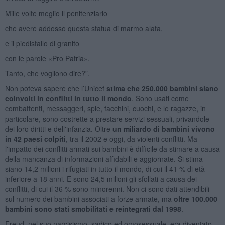
Mille volte meglio il penitenziario
che avere addosso questa statua di marmo alata,
e il piedistallo di granito
con le parole «Pro Patria».
Tanto, che vogliono dire?”.
Non poteva sapere che l’Unicef
stima che 250.000 bambini siano
coinvolti in conflitti in tutto il mondo
. Sono usati come
combattenti, messaggeri, spie, facchini, cuochi, e le ragazze, in
particolare, sono costrette a prestare servizi sessuali, privandole
dei loro diritti e dell'infanzia. Oltre
un miliardo di bambini vivono
in 42 paesi colpiti
, tra il 2002 e oggi, da violenti conflitti. Ma
l'impatto dei conflitti armati sui bambini è difficile da stimare a causa
della mancanza di informazioni affidabili e aggiornate. Si stima
siano 14,2 milioni i rifugiati in tutto il mondo, di cui il 41 % di età
inferiore a 18 anni. E sono 24,5 milioni gli sfollati a causa dei
conflitti, di cui il 36 % sono minorenni. Non ci sono dati attendibili
sul numero dei bambini associati a forze armate, ma
oltre 100.000
bambini sono stati smobilitati e reintegrati dal 1998
.
Freud, nel suo narcisismo, sadico ed omosessuale, era diventato