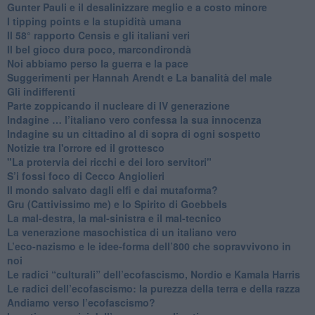
​Gunter Pauli e il desalinizzare meglio e a costo minore
I tipping points e la stupidità umana
​Il 58° rapporto Censis e gli italiani veri
​Il bel gioco dura poco, marcondirondà
Noi abbiamo perso la guerra e la pace
Suggerimenti per Hannah Arendt e La banalità del male
​Gli indifferenti
Parte zoppicando il nucleare di IV generazione
​Indagine … l’italiano vero confessa la sua innocenza
Indagine su un cittadino al di sopra di ogni sospetto
Notizie tra l'orrore ed il grottesco
"La protervia dei ricchi e dei loro servitori"
S’i fossi foco di Cecco Angiolieri
​Il mondo salvato dagli elfi e dai mutaforma?
Gru (Cattivissimo me) e lo Spirito di Goebbels
​La mal-destra, la mal-sinistra e il mal-tecnico
​La venerazione masochistica di un italiano vero
​L’eco-nazismo e le idee-forma dell’800 che sopravvivono in
noi
​Le radici “culturali” dell’ecofascismo, Nordio e Kamala Harris
Le radici dell’ecofascismo: la purezza della terra e della razza
Andiamo verso l’ecofascismo?