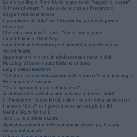
​Lo storytelling e l’inutilità della guerra dei “ragazzi di destra”
​Gli “eventi esterni”, la post-democrazia e l’assenza di
soggettività delle masse
​Il populismo di “Bibi” per l’Occidente: portare la guerra
dovunque
​Che roba, contessa!... con i “fasci” non ci parlo
La pubblicità e il Kali Yuga
​La pubblicità è dannosa per i bambini (e per chi non sa
decodificarla)
​Appuntamenti violenti in adolescenza e femminicidi
​Psicologi di Stato e autoritarismo di Stato
Elogio della diserzione
“Odiatori” e colpevolizzazione della vittima (“victim blaming”)
​Patriarcato e Piromania
"Ora si aprono le porte del paradiso"
​A sinistra si fa la rivoluzione, a destra si fanno i soldi
​Il “Presidente” (e con lei gli italiani) ha una bella faccia tosta
​Il mondo “bolle” ed i governi sono ancora più bolliti
​Gentile Sig.ra Marina B
​Alcol, GHB e triade oscura
​Specchio, specchio delle mie brame, chi è il politico più
oscuro del reame?
​Gibran e l’arco marcio del narcisismo