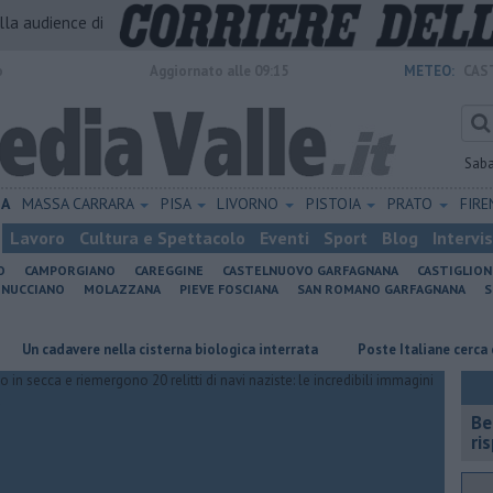
alla audience di
o
Aggiornato alle 09:15
METEO:
CAS
Sab
IA
MASSA CARRARA
PISA
LIVORNO
PISTOIA
PRATO
FIR
Lavoro
Cultura e Spettacolo
Eventi
Sport
Blog
Intervi
O
CAMPORGIANO
CAREGGINE
CASTELNUOVO GARFAGNANA
CASTIGLIO
INUCCIANO
MOLAZZANA
PIEVE FOSCIANA
SAN ROMANO GARFAGNANA
S
davere nella cisterna biologica interrata
Poste Italiane cerca consulent
​B
ri