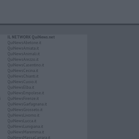
IL NETWORK QuiNews.net
QuiNewsAbetone.it
QuiNewsAmiata.it
QuiNewsAnimali.it
QuiNewsArezzo.it
QuiNewsCasentino.it
QuiNewsCecina.it
QuiNewsChianti.it
QuiNewsCuoio.it
QuiNewsElba.it
QuiNewsEmpolese.it
i
QuiNewsFirenze.it
QuiNewsGarfagnana.it
QuiNewsGrosseto.it
QuiNewsLivorno.it
QuiNewsLucca.it
QuiNewsLunigiana.it
QuiNewsMaremma.it
QuiNewsMassaCarrara.it