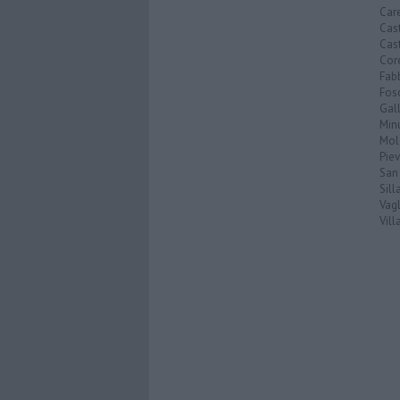
Car
Cas
Cas
Cor
Fab
Fos
Gal
Min
Mol
Pie
San
Sil
Vagl
Vil