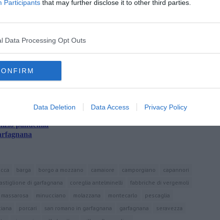
Participants
that may further disclose it to other third parties.
l Data Processing Opt Outs
oscana iscriviti alla
Newsletter QUInews - ToscanaMedia.
CONFIRM
amente nella tua casella di posta.
Data Deletion
Data Access
Privacy Policy
inizio pandemia
Garfagnana
ucca
barga
borgo a mozzano
camaiore
camporgiano
capannori
astiglione di garfagnana
coreglia antelminelli
fabbriche di vergemoli
massarosa
minucciano
molazzana
montecarlo
pescaglia
ciana
porcari
san romano in garfagnana
garfagnana
seravezza