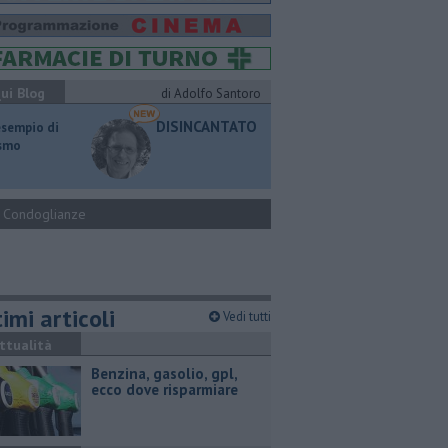
ui Blog
di Adolfo Santoro
DISINCANTATO
esempio di
ismo
Condoglianze
imi articoli
Vedi tutti
ttualità
​Benzina, gasolio, gpl,
ecco dove risparmiare