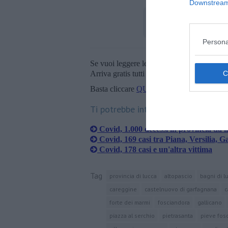
Downstream 
Persona
Se vuoi leggere le notizie principali della T
Arriva gratis tutti i giorni alle 20:00 dirett
Basta cliccare
QUI
Ti potrebbe interessare anche:
Covid, 1.000 decessi in provincia da 
Covid, 169 casi tra Piana, Versilia, 
Covid, 178 casi e un'altra vittima
Tag
provincia di lucca
altopascio
bagni di l
careggine
castelnuovo di garfagnana
c
forte dei marmi
fosciandora
gallicano
piazza al serchio
pietrasanta
pieve fos