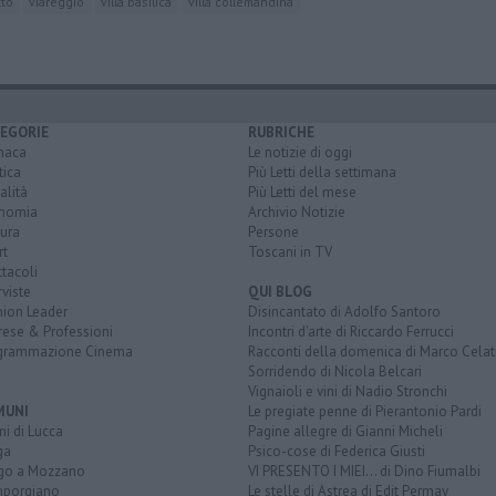
tto
viareggio
villa basilica
villa collemandina
EGORIE
RUBRICHE
naca
Le notizie di oggi
tica
Più Letti della settimana
alità
Più Letti del mese
nomia
Archivio Notizie
ura
Persone
rt
Toscani in TV
tacoli
rviste
QUI BLOG
nion Leader
Disincantato di Adolfo Santoro
rese & Professioni
Incontri d'arte di Riccardo Ferrucci
grammazione Cinema
Racconti della domenica di Marco Celat
Sorridendo di Nicola Belcari
Vignaioli e vini di Nadio Stronchi
MUNI
Le pregiate penne di Pierantonio Pardi
i di Lucca
Pagine allegre di Gianni Micheli
ga
Psico-cose di Federica Giusti
go a Mozzano
VI PRESENTO I MIEI... di Dino Fiumalbi
porgiano
Le stelle di Astrea di Edit Permay