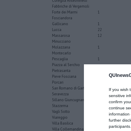
Coreglia Antelminelli
Fabbriche di Vergemoli
Forte dei Marmi
1
Fosciandora
Gallicano
1
Lucca
22
Massarosa
12
Minucciano
Molazzana
1
Montecarlo
Pescaglia
1
Piazza al Serchio
Pietrasanta
12
QUInewsGa
Pieve Fosciana
Porcari
2
San Romano di Garfagnana
If you wish 
Seravezza
4
sensitive in
Sillano Giuncugnano
confirm you
Stazzema
1
continue se
Vagli Sotto
1
information 
Viareggio
13
further disc
Villa Basilica
participants
Villa Collemandina