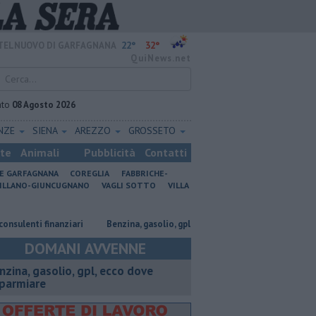
22°
32°
TELNUOVO DI GARFAGNANA
QuiNews.net
ato
08 Agosto 2026
ENZE
SIENA
AREZZO
GROSSETO
ste
Animali
Pubblicità
Contatti
NE GARFAGNANA
COREGLIA
FABBRICHE-
ILLANO-GIUNCUGNANO
VAGLI SOTTO
VILLA
i finanziari
​Benzina, gasolio, gpl, ecco dove risparmiare
Falsi cara
DOMANI AVVENNE
enzina, gasolio, gpl, ecco dove
sparmiare