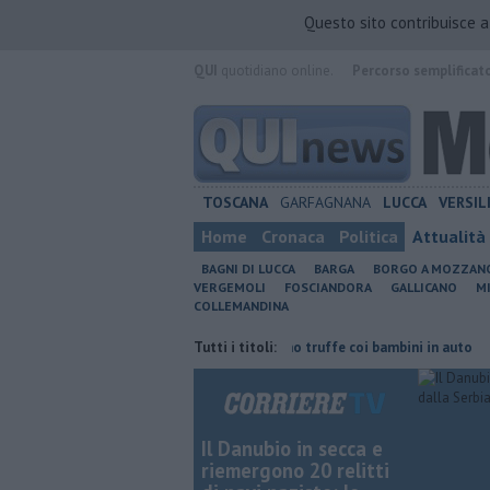
Questo sito contribuisce 
QUI
quotidiano online.
Percorso semplificat
TOSCANA
GARFAGNANA
LUCCA
VERSIL
Home
Cronaca
Politica
Attualità
BAGNI DI LUCCA
BARGA
BORGO A MOZZAN
VERGEMOLI
FOSCIANDORA
GALLICANO
M
COLLEMANDINA
isparmiare
Falsi carabinieri fanno truffe coi bambini in auto
Tutti i titoli:
Un ca
Il Danubio in secca e
riemergono 20 relitti