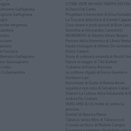
eggine
STORIE VISPE MA NON TROPPO DISTR
telnuovo Garfagnana
di Dario Dal Canto
tiglione Garfagnana
Progettare il benessere di Erica Fiumalbi
eglia
La Toscana della birra di Davide Cappan
briche-Vergemoli
Cose strane e posti assurdi di Blue Lam
ciandora
Storielba di Alessandro Canestrelli
licano
NEURONEWS di Alberto Arturo Vergani
ucciano
Pensieri della domenica di Libero Ventur
azzana
Fauda e balagan di Alfredo De Girolam
ve Fosciana
Enrico Catassi
 Romano Garfagnana
Storie di ordinaria umanità di Nicolò Ste
lano-Giuncugnano
Parole in viaggio di Tito Barbini
i sotto
Turbative di Franco Bonciani
la Collemandina
Lo scrittore sfigato di Enrico Guerrini e
Gordiano Lupi
Raccontare di Gusto di Rubina Rovini
Legalità e non solo di Salvatore Calleri
Shalom La Cultura della Solidarietà di 
Andrea Pio Cristiani
VERSI-AMO di Chi mette al centro la
persona
Eureka! di Nausica Manzi
Tabasco senza filtro di Tabasco n.6
Ci vuole un fisico di Michele Campisi
Economia e territorio, da globale a loca