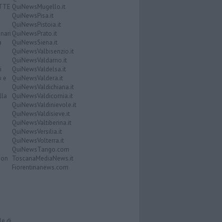
ATTE
QuiNewsMugello.it
QuiNewsPisa.it
QuiNewsPistoia.it
nari
QuiNewsPrato.it
a
QuiNewsSiena.it
QuiNewsValbisenzio.it
QuiNewsValdarno.it
i
QuiNewsValdelsa.it
o e
QuiNewsValdera.it
QuiNewsValdichiana.it
lla
QuiNewsValdicornia.it
QuiNewsValdinievole.it
QuiNewsValdisieve.it
QuiNewsValtiberina.it
QuiNewsVersilia.it
QuiNewsVolterra.it
QuiNewsTango.com
Don
ToscanaMediaNews.it
Fiorentinanews.com
le di