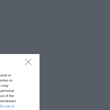
sonal or
ection to
ou may
 personal
out of the
 downstream
B’s List of