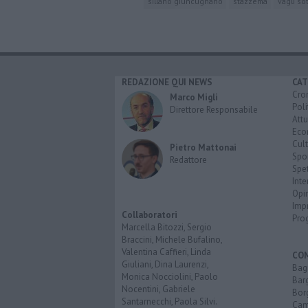
sillano giuncugnano
stazzema
vagli so
REDAZIONE QUI NEWS
CAT
Cro
Marco Migli
Poli
Direttore Responsabile
Attu
Eco
Cult
Pietro Mattonai
Spo
Redattore
Spet
Inte
Opi
Imp
Collaboratori
Pro
Marcella Bitozzi, Sergio
Braccini, Michele Bufalino,
Valentina Caffieri, Linda
CO
Giuliani, Dina Laurenzi,
Bagn
Monica Nocciolini, Paolo
Bar
Nocentini, Gabriele
Bor
Santarnecchi, Paola Silvi.
Cam