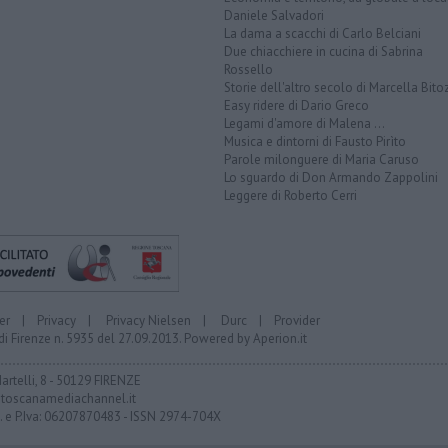
Daniele Salvadori
La dama a scacchi di Carlo Belciani
Due chiacchiere in cucina di Sabrina
Rossello
Storie dell'altro secolo di Marcella Bito
Easy ridere di Dario Greco
Legami d'amore di Malena ...
Musica e dintorni di Fausto Pirìto
Parole milonguere di Maria Caruso
Lo sguardo di Don Armando Zappolini
Leggere di Roberto Cerri
er
|
Privacy
|
Privacy Nielsen
|
Durc
|
Provider
di Firenze n. 5935 del 27.09.2013. Powered by
Aperion.it
Martelli, 8 - 50129 FIRENZE
toscanamediachannel.it
F. e P.Iva: 06207870483 - ISSN 2974-704X