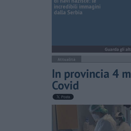
di navi naziste: le
incredibili immagini
dalla Serbia
Attualità
In provincia 4 m
Covid