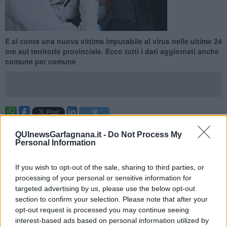
E si conta una nuova vittima imputabile al virus nelle ultime 24
ore sul territorio provinciale. Ecco tutti i dati aggiornati anche
comune per comune
PIANA DI LUCCA / VALLE DEL SERCHIO —
Sono
246 i nuovi
QUInewsGarfagnana.it -
Do Not Process My
casi
di contagio da Covid-19 emersi nelle ultime 24 ore sul
Personal Information
territorio che comprende la
Piana di Lucca
e la
Valle del Serchio
.
Ecco dove sono localizzati i tamponi positivi in più rispetto a ieri.
If you wish to opt-out of the sale, sharing to third parties, or
Nella zona della
Piana di Lucca
si trovano 193 nuovi positivi,
processing of your personal or sensitive information for
segnatamente nei territori comunali di Altopascio 9, Capannori 64,
targeted advertising by us, please use the below opt-out
Lucca 98, Montecarlo 3, Pescaglia 4, Porcari 11, Villa Basilica 4.
section to confirm your selection. Please note that after your
opt-out request is processed you may continue seeing
interest-based ads based on personal information utilized by