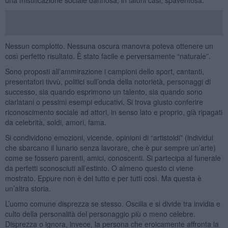
Nessun complotto. Nessuna oscura manovra poteva ottenere un
così perfetto risultato. È stato facile e perversamente “naturale”.
Sono proposti all’ammirazione i campioni dello sport, cantanti,
presentatori tivvù, politici sull’onda della notorietà, personaggi di
successo, sia quando esprimono un talento, sia quando sono
ciarlatani o pessimi esempi educativi. Si trova giusto conferire
riconoscimento sociale ad attori, in senso lato e proprio, già ripagati
da celebrità, soldi, amori, fama.
Si condividono emozioni, vicende, opinioni di “artistoidi” (individui
che sbarcano il lunario senza lavorare, che è pur sempre un’arte)
come se fossero parenti, amici, conoscenti. Si partecipa al funerale
da perfetti sconosciuti all’estinto. O almeno questo ci viene
mostrato. Eppure non è del tutto e per tutti così. Ma questa è
un’altra storia.
L’uomo comune disprezza se stesso. Oscilla e si divide tra invidia e
culto della personalità del personaggio più o meno celebre.
Disprezza o ignora, invece, la persona che eroicamente affronta la