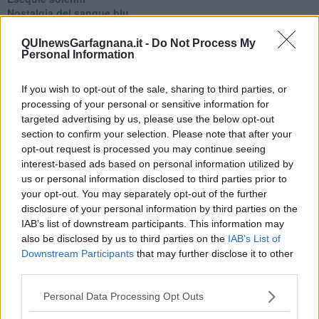
Nostalgia del sangue blu
Teste calde
Non avere e non essere
QUInewsGarfagnana.it -
Do Not Process My
Personal Information
Armiamoci e... avviatevi
Da Capodanno a Carnevale
Schizzi di fango
If you wish to opt-out of the sale, sharing to third parties, or
Sor-riso amaro
processing of your personal or sensitive information for
Fine anno al ristorante
targeted advertising by us, please use the below opt-out
La festa di Capodanno
section to confirm your selection. Please note that after your
Natale 2024
opt-out request is processed you may continue seeing
Re e regnanti
interest-based ads based on personal information utilized by
A noi interessa il dito non la luna
us or personal information disclosed to third parties prior to
Come rubare allo stato e vivere felici
your opt-out. You may separately opt-out of the further
Una performance
disclosure of your personal information by third parties on the
Il compagno
IAB’s list of downstream participants. This information may
​Io (allo specchio)
also be disclosed by us to third parties on the
IAB’s List of
Tramonto
Downstream Participants
that may further disclose it to other
Passato, presente, futuro
La virtù del non fare
third parties.
Il giorno dei saldi
L'ultimo post
Personal Data Processing Opt Outs
Leggendo l'Eneide