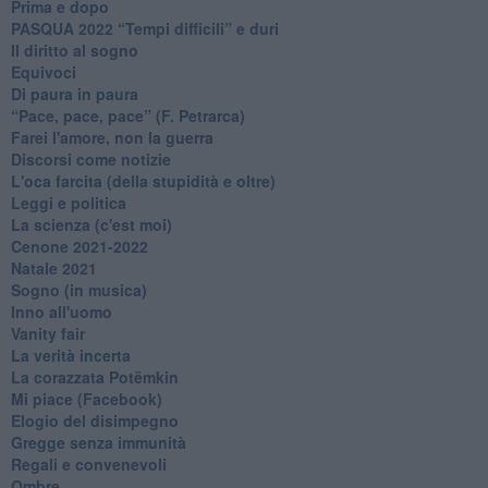
Prima e dopo
​PASQUA 2022 “Tempi difficili” e duri
Il diritto al sogno
Equivoci
Di paura in paura
​“Pace, pace, pace” (F. Petrarca)
Farei l'amore, non la guerra
Discorsi come notizie
L'oca farcita (della stupidità e oltre)
Leggi e politica
La scienza (c'est moi)
Cenone 2021-2022
Natale 2021
Sogno (in musica)
Inno all'uomo
Vanity fair
La verità incerta
La corazzata Potëmkin
Mi piace (Facebook)
Elogio del disimpegno
Gregge senza immunità
Regali e convenevoli
Ombre