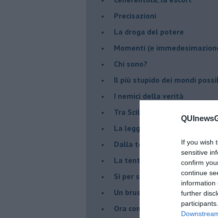
Precisazioni
La droga del potere
Momenti (e immedesimazion
Chi sono?
Il più stupido dei mondi possib
I nemici della verità
Tra Scilla e Cariddi
QUInewsGa
La legge del più forte
If you wish 
Dalla terra alla luna
sensitive in
La tentazione
confirm you
continue se
​Sì per sempre? O no al mom
information 
Un brusco risveglio
further disc
participants
Ora come allora
Downstream 