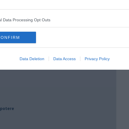
l Data Processing Opt Outs
CONFIRM
Data Deletion
Data Access
Privacy Policy
i potere