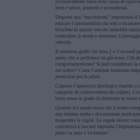
eccessivamente bassi sono causa di equivoci
lenti e veloci, prudenti e sconsiderati.
Disporre una “macchinetta” imponendo il li
educare l’automobilista ma solo a incassare s
bicicletta in quanto veicolo andrebbe sanz
controllare la strada e ammirare il paesaggio
velocità.
Il semaforo giallo che dura 2 o 3 secondi 
punto che si preferisce sia già rosso. Chi d
comportamentismo? Si può considerare la 
nel sedere? Come l’animale bastonato impara
perniciose per la salute.
Colpisce l’approccio ideologico rispetto a 
categorie di contravventori da colpire). Con
buon senso in grado di diminuire in modo 
Quando si è puniti senza che il nostro comp
una minima multa e decurtazione punti-patent
trasgredire le regole. Le regole invece vann
correttezza e lasciare impunita l’imprudenza
piano va sano e va lontano".