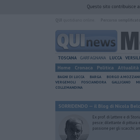
Questo sito contribuisce 
QUI
quotidiano online.
Percorso semplificat
TOSCANA
GARFAGNANA
LUCCA
VERSIL
Home
Cronaca
Politica
Attualità
BAGNI DI LUCCA
BARGA
BORGO A MOZZAN
VERGEMOLI
FOSCIANDORA
GALLICANO
M
COLLEMANDINA
SORRIDENDO — il Blog di Nicola Belc
Ex prof. di Lettere e di Sto
pesce; dilettante di pittura
passione per gli scacchi; a