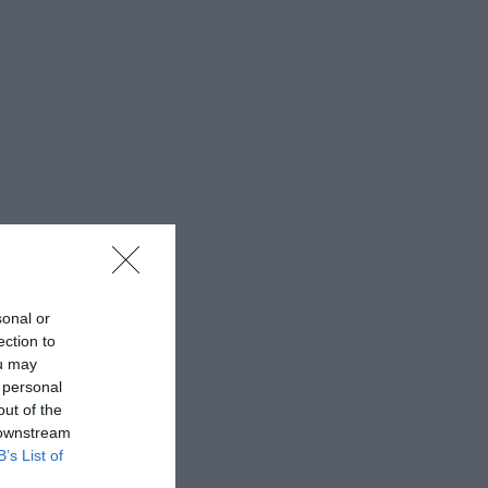
sonal or
ection to
ou may
 personal
out of the
 downstream
B’s List of