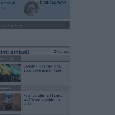
DISINCANTATO
esempio di
ismo
Condoglianze
imi articoli
Vedi tutti
ttualità
​Benzina, gasolio, gpl,
ecco dove risparmiare
ronaca
Falsi carabinieri fanno
truffe coi bambini in
auto