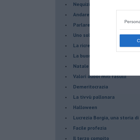
Nequizia
Andare oltre lo specchio
Persona
Parlare con la televisione
Uno solo al comando?
La ricreazione è finita
La buona notizia
Natale con l'elmetto
Valori dubbi miti fasulli
Demeritocrazia
La tivvù pallonara
Halloween
​Lucrezia Borgia, una storia d
Facile profezia
Il terzo compito