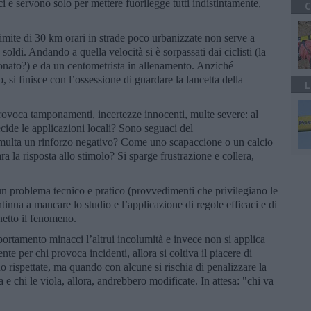
 e servono solo per mettere fuorilegge tutti indistintamente,
C
mite di 30 km orari in strade poco urbanizzate non serve a
oldi. Andando a quella velocità si è sorpassati dai ciclisti (la
ionato?) e da un centometrista in allenamento. Anziché
, si finisce con l’ossessione di guardare la lancetta della
L
provoca tamponamenti, incertezze innocenti, multe severe: al
ecide le applicazioni locali? Sono seguaci del
multa un rinforzo negativo? Come uno scapaccione o un calcio
 la risposta allo stimolo? Si sparge frustrazione e collera,
un problema tecnico e pratico (provvedimenti che privilegiano le
tinua a mancare lo studio e l’applicazione di regole efficaci e di
netto il fenomeno.
ortamento minacci l’altrui incolumità e invece non si applica
e per chi provoca incidenti, allora si coltiva il piacere di
o rispettate, ma quando con alcune si rischia di penalizzare la
 e chi le viola, allora, andrebbero modificate. In attesa: "chi va