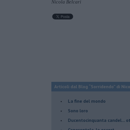
Nicola Belcari
Articoli dal Blog “Sorridendo” di Nic
La fine del mondo
Sono loro
Ducentocinquanta candel... ot
Cenerentola, la escort