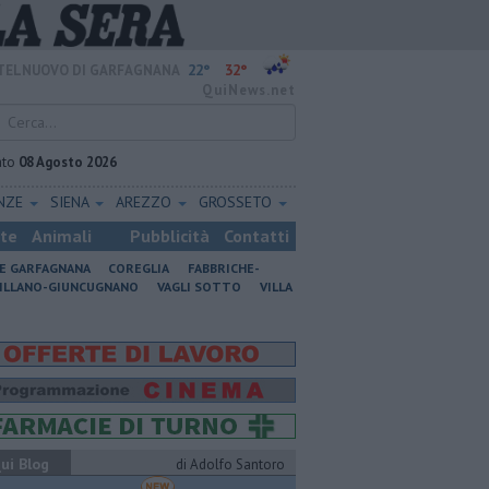
22°
32°
TELNUOVO DI GARFAGNANA
QuiNews.net
ato
08 Agosto 2026
ENZE
SIENA
AREZZO
GROSSETO
ste
Animali
Pubblicità
Contatti
NE GARFAGNANA
COREGLIA
FABBRICHE-
ILLANO-GIUNCUGNANO
VAGLI SOTTO
VILLA
ui Blog
di Adolfo Santoro