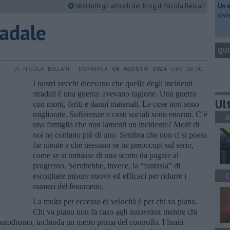
Vedi tutti gli articoli del blog di Nicola Belcari
​Un 
civ
radale
QUI
DI NICOLA BELCARI - DOMENICA
04 AGOSTO 2024
ORE 08:00
I nostri vecchi dicevano che quella degli incidenti
stradali è una guerra: avevano ragione. Una guerra
Ult
con morti, feriti e danni materiali. Le cose non sono
migliorate. Sofferenze e costi sociali sono enormi. C’è
A
una famiglia che non lamenti un incidente? Molti di
noi ne contano più di uno. Sembra che non ci si possa
far niente e che nessuno se ne preoccupi sul serio,
come se si trattasse di uno scotto da pagare al
progresso. Servirebbe, invece, la “fantasia” di
escogitare misure nuove ed efficaci per ridurre i
C
numeri del fenomeno.
La multa per eccesso di velocità è per chi va piano.
Chi va piano non fa caso agli autovelox mentre chi
autodromo, inchioda un metro prima del controllo. I limiti