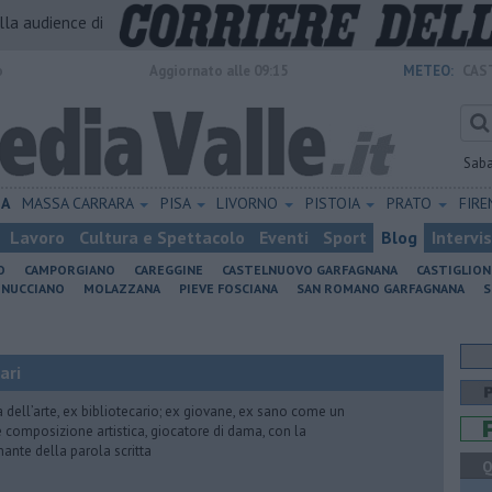
alla audience di
o
Aggiornato alle 09:15
METEO:
CAS
Sab
IA
MASSA CARRARA
PISA
LIVORNO
PISTOIA
PRATO
FIR
Lavoro
Cultura e Spettacolo
Eventi
Sport
Blog
Intervi
O
CAMPORGIANO
CAREGGINE
CASTELNUOVO GARFAGNANA
CASTIGLIO
INUCCIANO
MOLAZZANA
PIEVE FOSCIANA
SAN ROMANO GARFAGNANA
S
ari
ria dell’arte, ex bibliotecario; ex giovane, ex sano come un
 e composizione artistica, giocatore di dama, con la
mante della parola scritta
Q