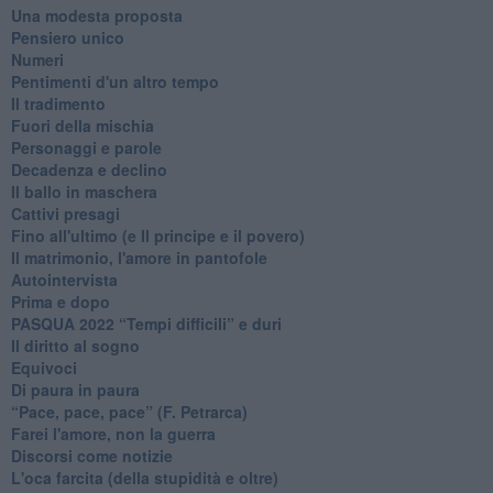
Una modesta proposta
Pensiero unico
Numeri
Pentimenti d'un altro tempo
Il tradimento
Fuori della mischia
Personaggi e parole
Decadenza e declino
Il ballo in maschera
Cattivi presagi
Fino all'ultimo (e Il principe e il povero)
Il matrimonio, l'amore in pantofole
Autointervista
Prima e dopo
​PASQUA 2022 “Tempi difficili” e duri
Il diritto al sogno
Equivoci
Di paura in paura
​“Pace, pace, pace” (F. Petrarca)
Farei l'amore, non la guerra
Discorsi come notizie
L'oca farcita (della stupidità e oltre)