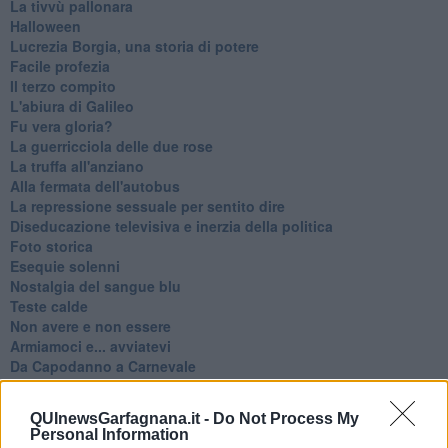
La tivvù pallonara
Halloween
​Lucrezia Borgia, una storia di potere
Facile profezia
Il terzo compito
L'abiura di Galileo
Fu vera gloria?
La guerricciola delle due rose
La truffa all'anziano
Alla fermata dell'autobus
La repressione sessuale per sentito dire
Diseducazione televisiva e inerzia della politica
Foto storica
Esequie solenni
Nostalgia del sangue blu
Teste calde
Non avere e non essere
Armiamoci e... avviatevi
Da Capodanno a Carnevale
Schizzi di fango
Sor-riso amaro
QUInewsGarfagnana.it -
Do Not Process My
Fine anno al ristorante
Personal Information
La festa di Capodanno