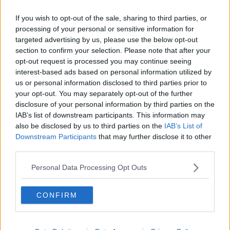
Natale 2024
If you wish to opt-out of the sale, sharing to third parties, or
Re e regnanti
processing of your personal or sensitive information for
A noi interessa il dito non la luna
Come rubare allo stato e vivere felici
targeted advertising by us, please use the below opt-out
Una performance
section to confirm your selection. Please note that after your
Il compagno
opt-out request is processed you may continue seeing
​Io (allo specchio)
interest-based ads based on personal information utilized by
Tramonto
us or personal information disclosed to third parties prior to
Passato, presente, futuro
your opt-out. You may separately opt-out of the further
La virtù del non fare
disclosure of your personal information by third parties on the
Il giorno dei saldi
IAB’s list of downstream participants. This information may
L'ultimo post
also be disclosed by us to third parties on the
IAB’s List of
Leggendo l'Eneide
Downstream Participants
that may further disclose it to other
​(In)sicurezza stradale
third parties.
Il decalogo del politico
Un calcio alla finzione
Personal Data Processing Opt Outs
Solitudine
Mercanti nel tempio
Il disprezzo del mondo
CONFIRM
Beneficenza
L'inganno
Verso l'immortalità