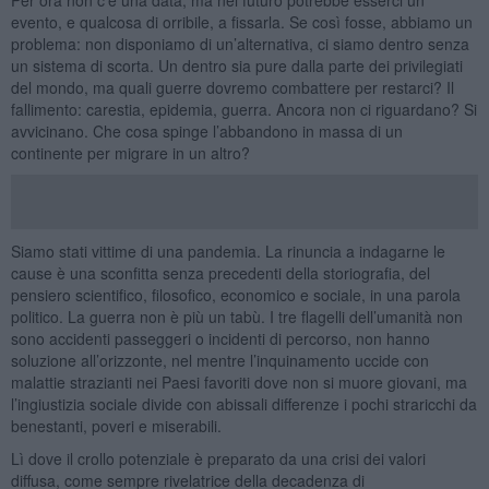
evento, e qualcosa di orribile, a fissarla. Se così fosse, abbiamo un
problema: non disponiamo di un’alternativa, ci siamo dentro senza
un sistema di scorta. Un dentro sia pure dalla parte dei privilegiati
del mondo, ma quali guerre dovremo combattere per restarci? Il
fallimento: carestia, epidemia, guerra. Ancora non ci riguardano? Si
avvicinano. Che cosa spinge l’abbandono in massa di un
continente per migrare in un altro?
Siamo stati vittime di una pandemia. La rinuncia a indagarne le
cause è una sconfitta senza precedenti della storiografia, del
pensiero scientifico, filosofico, economico e sociale, in una parola
politico. La guerra non è più un tabù. I tre flagelli dell’umanità non
sono accidenti passeggeri o incidenti di percorso, non hanno
soluzione all’orizzonte, nel mentre l’inquinamento uccide con
malattie strazianti nei Paesi favoriti dove non si muore giovani, ma
l’ingiustizia sociale divide con abissali differenze i pochi straricchi da
benestanti, poveri e miserabili.
Lì dove il crollo potenziale è preparato da una crisi dei valori
diffusa, come sempre rivelatrice della decadenza di