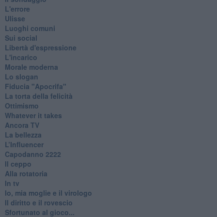
L'errore
Ulisse
Luoghi comuni
Sui social
Libertà d'espressione
L'incarico
Morale moderna
Lo slogan
Fiducia "Apocrifa"
La torta della felicità
Ottimismo
Whatever it takes
Ancora TV
La bellezza
L’Influencer
​Capodanno 2222
Il ceppo
Alla rotatoria
In tv
Io, mia moglie e il virologo
Il diritto e il rovescio
Sfortunato al gioco...