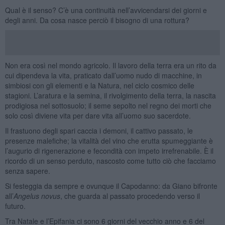
Qual è il senso? C’è una continuità nell’avvicendarsi dei giorni e
degli anni. Da cosa nasce perciò il bisogno di una rottura?
Non era così nel mondo agricolo. Il lavoro della terra era un rito da
cui dipendeva la vita, praticato dall’uomo nudo di macchine, in
simbiosi con gli elementi e la Natura, nel ciclo cosmico delle
stagioni. L’aratura e la semina, il rivolgimento della terra, la nascita
prodigiosa nel sottosuolo; il seme sepolto nel regno dei morti che
solo così diviene vita per dare vita all’uomo suo sacerdote.
Il frastuono degli spari caccia i demoni, il cattivo passato, le
presenze malefiche; la vitalità del vino che erutta spumeggiante è
l’augurio di rigenerazione e fecondità con impeto irrefrenabile. È il
ricordo di un senso perduto, nascosto come tutto ciò che facciamo
senza sapere.
Si festeggia da sempre e ovunque il Capodanno: da Giano bifronte
all’
Angelus novus
, che guarda al passato procedendo verso il
futuro.
Tra Natale e l’Epifania ci sono 6 giorni del vecchio anno e 6 del