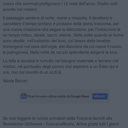
nuovo che sommati prefigurano i 12 mesi dell’anno. Dodici notti
avvolte nel mistero.
Il passaggio avviene di notte: morte e rinascita. Il desiderio è
cancellare il tempo profano e prosaico della storia trascorsa, per
una nuova creazione che segue la distruzione, per l’instaurarsi di
un tempo mitico, ideale, sacro, eterno. Nella notte quando le forme
sono abolite, nell’indistinto del buio, col favore delle tenebre
immergersi nel caos dell’orgia, del disordine da cui nasce il nuovo,
la palingenesi. Nella notte da cui più splendente sorgerà la luce.
La folla si accalca in tumulto nel bisogno materiale e terreno (né
mistico, né spirituale) degli uomini che aspirano a un Eden qui e
ora, non nel mondo di un al di là.
Nicola Belcari
Se vuoi leggere le notizie principali della Toscana iscriviti alla
Newsletter QUInews - ToscanaMedia.
Arriva gratis tutti i giorni