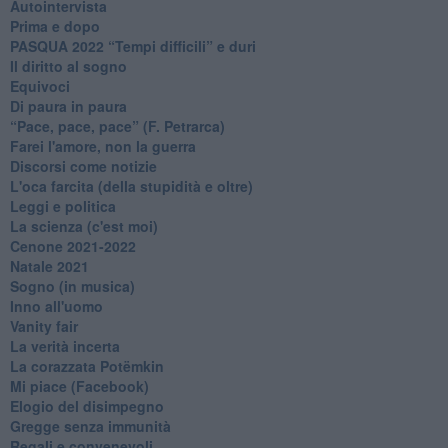
Autointervista
Prima e dopo
​PASQUA 2022 “Tempi difficili” e duri
Il diritto al sogno
Equivoci
Di paura in paura
​“Pace, pace, pace” (F. Petrarca)
Farei l'amore, non la guerra
Discorsi come notizie
L'oca farcita (della stupidità e oltre)
Leggi e politica
La scienza (c'est moi)
Cenone 2021-2022
Natale 2021
Sogno (in musica)
Inno all'uomo
Vanity fair
La verità incerta
La corazzata Potëmkin
Mi piace (Facebook)
Elogio del disimpegno
Gregge senza immunità
Regali e convenevoli