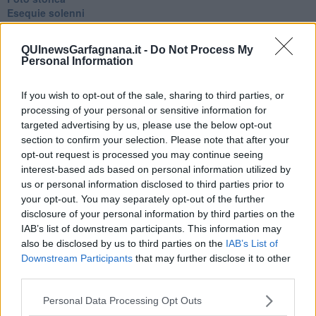
Esequie solenni
Nostalgia del sangue blu
Teste calde
QUInewsGarfagnana.it -
Do Not Process My
Non avere e non essere
Personal Information
Armiamoci e... avviatevi
Da Capodanno a Carnevale
If you wish to opt-out of the sale, sharing to third parties, or
Schizzi di fango
processing of your personal or sensitive information for
Sor-riso amaro
Fine anno al ristorante
targeted advertising by us, please use the below opt-out
La festa di Capodanno
section to confirm your selection. Please note that after your
Natale 2024
opt-out request is processed you may continue seeing
Re e regnanti
interest-based ads based on personal information utilized by
A noi interessa il dito non la luna
us or personal information disclosed to third parties prior to
Come rubare allo stato e vivere felici
your opt-out. You may separately opt-out of the further
Una performance
disclosure of your personal information by third parties on the
Il compagno
IAB’s list of downstream participants. This information may
​Io (allo specchio)
also be disclosed by us to third parties on the
IAB’s List of
Tramonto
Downstream Participants
that may further disclose it to other
Passato, presente, futuro
third parties.
La virtù del non fare
Il giorno dei saldi
Personal Data Processing Opt Outs
L'ultimo post