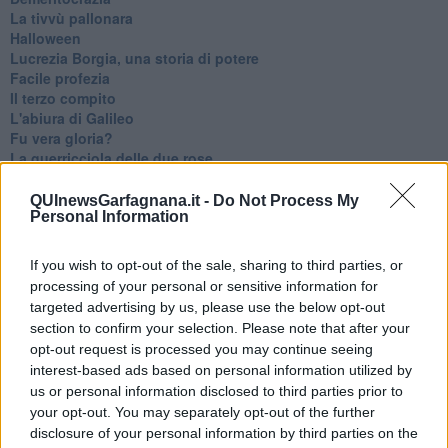
La tivvù pallonara
Halloween
​Lucrezia Borgia, una storia di potere
Facile profezia
Il terzo compito
L'abiura di Galileo
Fu vera gloria?
La guerricciola delle due rose
La truffa all'anziano
Alla fermata dell'autobus
QUInewsGarfagnana.it -
Do Not Process My
Personal Information
La repressione sessuale per sentito dire
Diseducazione televisiva e inerzia della politica
Foto storica
If you wish to opt-out of the sale, sharing to third parties, or
Esequie solenni
processing of your personal or sensitive information for
Nostalgia del sangue blu
targeted advertising by us, please use the below opt-out
Teste calde
section to confirm your selection. Please note that after your
Non avere e non essere
opt-out request is processed you may continue seeing
Armiamoci e... avviatevi
interest-based ads based on personal information utilized by
Da Capodanno a Carnevale
us or personal information disclosed to third parties prior to
Schizzi di fango
your opt-out. You may separately opt-out of the further
Sor-riso amaro
disclosure of your personal information by third parties on the
Fine anno al ristorante