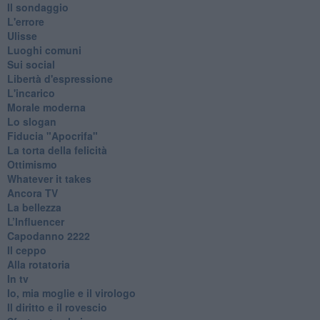
Il sondaggio
L'errore
Ulisse
Luoghi comuni
Sui social
Libertà d'espressione
L'incarico
Morale moderna
Lo slogan
Fiducia "Apocrifa"
La torta della felicità
Ottimismo
Whatever it takes
Ancora TV
La bellezza
L’Influencer
​Capodanno 2222
Il ceppo
Alla rotatoria
In tv
Io, mia moglie e il virologo
Il diritto e il rovescio