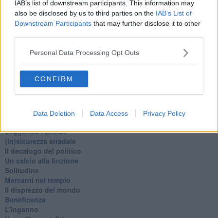
IAB’s list of downstream participants. This information may
La festa di Capodanno
also be disclosed by us to third parties on the
IAB’s List of
Natale 2024
Downstream Participants
that may further disclose it to other
Re e regnanti
A noi interessa il dito non la luna
third parties.
Come rubare allo stato e vivere felici
Una performance
Personal Data Processing Opt Outs
Il compagno
​Io (allo specchio)
CONFIRM
Tramonto
Passato, presente, futuro
La virtù del non fare
Il giorno dei saldi
Data Deletion
Data Access
Privacy Policy
L'ultimo post
Leggendo l'Eneide
​(In)sicurezza stradale
Il decalogo del politico
Un calcio alla finzione
Solitudine
Mercanti nel tempio
Il disprezzo del mondo
Beneficenza
L'inganno