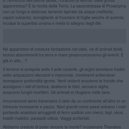
appenninica? È la rivolta della Terra. La sacerdotessa di Proserpina
con un lungo e doloroso lamento ispirato da acque mefitiche,
vapori vulcanici, somigliante al frusciare di foglie secche di quercia,
incolpa la superbia umana e rivela lo sdegno degli dèi.
Né apparizioni di creature fantastiche nel cielo, né di animali ibridi,
incroci abominevoli tra terra e mare preannunceranno gli eventi. È
già in atto…?
Il terreno si screpola sotto il sole cocente, gli argini smottano fradici
sotto acquazzoni sferzanti e improvvisi, movimenti sotterranei
increspano profondità ignote. Venti violenti scuotono le fronde che
accolgono i nidi di tortora, sbattono le felci, seccano alghe,
scoprono funghi mortiferi. Gli animali si rifugiano nelle tane.
Innumerevoli aerei traversano il cielo da un continente all’altro in un
intreccio incessante e pazzo. Navi grandi come paesi solcano i mari
portando scatoloni arrugginiti di ferro sudicio con merci, topi, virus,
insetti malefici, parassiti odiosi. Viaggi scriteriati.
Abbiamo creduto di poter vincere la morte? Incatenare Thanatos