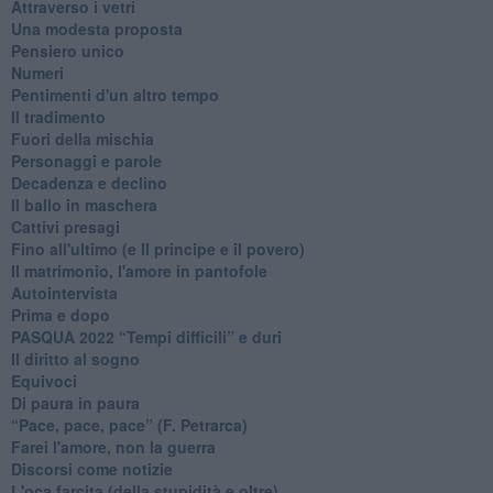
Attraverso i vetri
Una modesta proposta
Pensiero unico
Numeri
Pentimenti d'un altro tempo
Il tradimento
Fuori della mischia
Personaggi e parole
Decadenza e declino
Il ballo in maschera
Cattivi presagi
Fino all'ultimo (e Il principe e il povero)
Il matrimonio, l'amore in pantofole
Autointervista
Prima e dopo
​PASQUA 2022 “Tempi difficili” e duri
Il diritto al sogno
Equivoci
Di paura in paura
​“Pace, pace, pace” (F. Petrarca)
Farei l'amore, non la guerra
Discorsi come notizie
L'oca farcita (della stupidità e oltre)