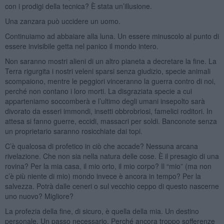
con i prodigi della tecnica? È stata un’illusione.
Una zanzara può uccidere un uomo.
Continuiamo ad abbaiare alla luna. Un essere minuscolo al punto di
essere invisibile getta nel panico il mondo intero.
Non saranno mostri alieni di un altro pianeta a decretare la fine. La
Terra rigurgita i nostri veleni sparsi senza giudizio, specie animali
scompaiono, mentre le peggiori vinceranno la guerra contro di noi,
perché non contano i loro morti. La disgraziata specie a cui
apparteniamo soccomberà e l’ultimo degli umani insepolto sarà
divorato da esseri immondi, insetti obbrobriosi, famelici roditori. In
attesa si fanno guerre, eccidi, massacri per soldi. Banconote senza
un proprietario saranno rosicchiate dai topi.
C’è qualcosa di profetico in ciò che accade? Nessuna arcana
rivelazione. Che non sia nella natura delle cose. È il presagio di una
rovina? Per la mia casa, il mio orto, il mio corpo? Il “mio” (ma non
c’è più niente di mio) mondo invece è ancora in tempo? Per la
salvezza. Potrà dalle ceneri o sul vecchio ceppo di questo nascerne
uno nuovo? Migliore?
La profezia della fine, di sicuro, è quella della mia. Un destino
personale. Un passo necessario. Perché ancora troppo sofferenze