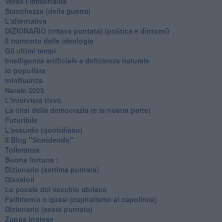
Verso l'immortalità
Stanchezza (della guerra)
L'alternativa
​DIZIONARIO (ottava puntata) (politica e dintorni)
Il tramonto delle ideologie
Gli ultimi tempi
Intelligenza artificiale e deficienza naturale
Io populista
Ininfluenza
Natale 2023
L'intervista tivvù
La crisi della democrazia (e la nostra parte)
Futuribile
L'assurdo (quotidiano)
Il Blog "Sorridendo"
Tolleranza
Buona fortuna !
​Dizionario (settima puntata)
Disvalori
Le poesie del vecchio ubriaco
Fallimento o quasi (capitalismo al capolinea)
Dizionario (sesta puntata)
Zuppa inglese