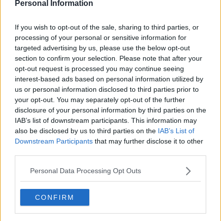
Personal Information
Fine anno al ristorante
La festa di Capodanno
If you wish to opt-out of the sale, sharing to third parties, or
Natale 2024
processing of your personal or sensitive information for
Re e regnanti
A noi interessa il dito non la luna
targeted advertising by us, please use the below opt-out
Come rubare allo stato e vivere felici
section to confirm your selection. Please note that after your
Una performance
opt-out request is processed you may continue seeing
Il compagno
interest-based ads based on personal information utilized by
​Io (allo specchio)
us or personal information disclosed to third parties prior to
Tramonto
your opt-out. You may separately opt-out of the further
Passato, presente, futuro
disclosure of your personal information by third parties on the
La virtù del non fare
IAB’s list of downstream participants. This information may
Il giorno dei saldi
also be disclosed by us to third parties on the
IAB’s List of
L'ultimo post
Downstream Participants
that may further disclose it to other
Leggendo l'Eneide
third parties.
​(In)sicurezza stradale
Il decalogo del politico
Personal Data Processing Opt Outs
Un calcio alla finzione
Solitudine
Mercanti nel tempio
CONFIRM
Il disprezzo del mondo
Beneficenza