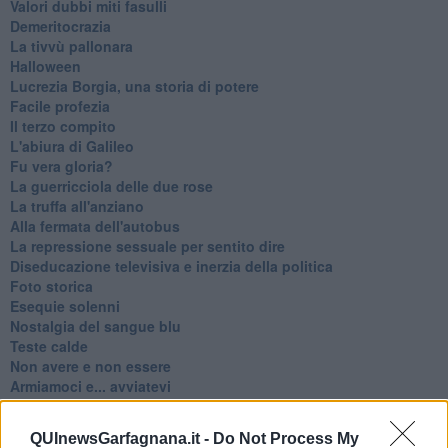
Valori dubbi miti fasulli
Demeritocrazia
La tivvù pallonara
Halloween
​Lucrezia Borgia, una storia di potere
Facile profezia
Il terzo compito
L'abiura di Galileo
Fu vera gloria?
La guerricciola delle due rose
La truffa all'anziano
Alla fermata dell'autobus
La repressione sessuale per sentito dire
Diseducazione televisiva e inerzia della politica
Foto storica
Esequie solenni
Nostalgia del sangue blu
Teste calde
Non avere e non essere
Armiamoci e... avviatevi
Da Capodanno a Carnevale
Schizzi di fango
QUInewsGarfagnana.it -
Do Not Process My
Sor-riso amaro