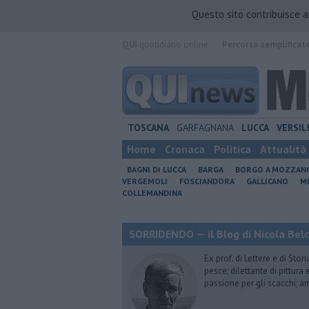
Questo sito contribuisce 
QUI
quotidiano online.
Percorso semplificat
TOSCANA
GARFAGNANA
LUCCA
VERSIL
Home
Cronaca
Politica
Attualità
BAGNI DI LUCCA
BARGA
BORGO A MOZZAN
VERGEMOLI
FOSCIANDORA
GALLICANO
M
COLLEMANDINA
SORRIDENDO — il Blog di Nicola Belc
Ex prof. di Lettere e di Sto
pesce; dilettante di pittura
passione per gli scacchi; a