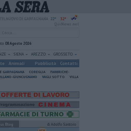
22°
32°
TELNUOVO DI GARFAGNANA
QuiNews.net
ato
08 Agosto 2026
ENZE
SIENA
AREZZO
GROSSETO
ste
Animali
Pubblicità
Contatti
NE GARFAGNANA
COREGLIA
FABBRICHE-
ILLANO-GIUNCUGNANO
VAGLI SOTTO
VILLA
ui Blog
di Adolfo Santoro