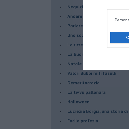
Nequizia
Andare oltre lo specchio
Persona
Parlare con la televisione
Uno solo al comando?
La ricreazione è finita
La buona notizia
Natale con l'elmetto
Valori dubbi miti fasulli
Demeritocrazia
La tivvù pallonara
Halloween
​Lucrezia Borgia, una storia d
Facile profezia