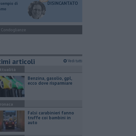
DISINCANTATO
esempio di
ismo
Condoglianze
imi articoli
Vedi tutti
ttualità
​Benzina, gasolio, gpl,
ecco dove risparmiare
ronaca
Falsi carabinieri fanno
truffe coi bambini in
auto