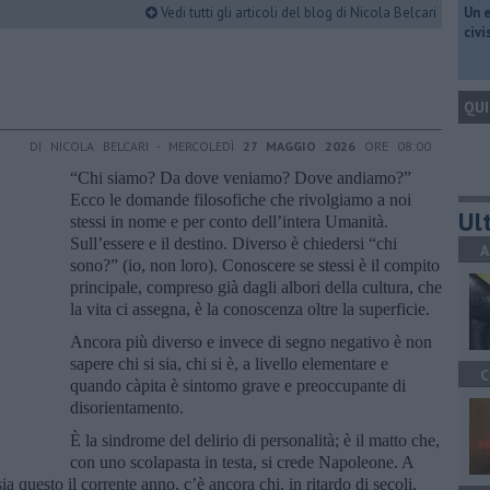
Vedi tutti gli articoli del blog di Nicola Belcari
​Un 
civ
QUI
DI NICOLA BELCARI - MERCOLEDÌ
27 MAGGIO 2026
ORE 08:00
“Chi siamo? Da dove veniamo? Dove andiamo?”
Ecco le domande filosofiche che rivolgiamo a noi
Ult
stessi in nome e per conto dell’intera Umanità.
Sull’essere e il destino. Diverso è chiedersi “chi
A
sono?” (io, non loro). Conoscere se stessi è il compito
principale, compreso già dagli albori della cultura, che
la vita ci assegna, è la conoscenza oltre la superficie.
Ancora più diverso e invece di segno negativo è non
sapere chi si sia, chi si è, a livello elementare e
C
quando càpita è sintomo grave e preoccupante di
disorientamento.
È la sindrome del delirio di personalità; è il matto che,
con uno scolapasta in testa, si crede Napoleone. A
a questo il corrente anno, c’è ancora chi, in ritardo di secoli,