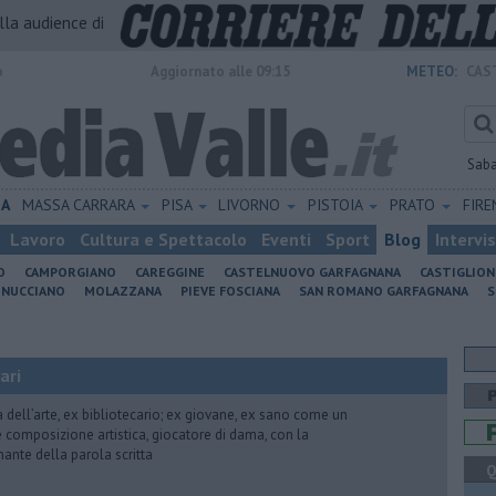
alla audience di
o
Aggiornato alle 09:15
METEO:
CAS
Sab
IA
MASSA CARRARA
PISA
LIVORNO
PISTOIA
PRATO
FIR
Lavoro
Cultura e Spettacolo
Eventi
Sport
Blog
Intervi
O
CAMPORGIANO
CAREGGINE
CASTELNUOVO GARFAGNANA
CASTIGLIO
INUCCIANO
MOLAZZANA
PIEVE FOSCIANA
SAN ROMANO GARFAGNANA
S
ari
ria dell’arte, ex bibliotecario; ex giovane, ex sano come un
 e composizione artistica, giocatore di dama, con la
mante della parola scritta
Q