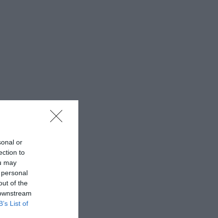
sonal or
ection to
ou may
 personal
out of the
 downstream
B’s List of