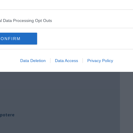
l Data Processing Opt Outs
CONFIRM
Data Deletion
Data Access
Privacy Policy
i potere