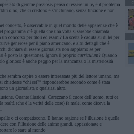
C
empestato di gemme preziose, pensa di essere un re, e il problema
sudditi o no, che ci credono e s’inchinano, senza finzione e non
el concetto, è osservabile in quel mondo delle apparenze che è
del programma c’è quella che una volta si sarebbe chiamata
L
un concorso per titoli ed esami? La scelta è caduta su di lei per
 curve generose per il piano americano, e altri dettagli che è
cchi dichiara di essere giornalista non sappiamo se per
si è posto la questione). Ignora il proprio
curriculum
? Quando
olo glorioso è anche peggio per la mancanza o la misteriosità
le che sembra capire o essere interessata più del lettore umano, ma
 si chiedesse “chi sei?” risponderebbe secondo come è stata
o un giornalista o qualsiasi altro.
llusione. Quante illusioni! Carezzano il cuore dell’uomo, tutti ce
a realtà (che è la verità delle cose) fa male, come diceva la
.
 spalle o ci compatiscono. E hanno ragione se l’illusione è quella
dere con l’illusione delle anime grandi, appassionate e
portare lo stare al mondo.