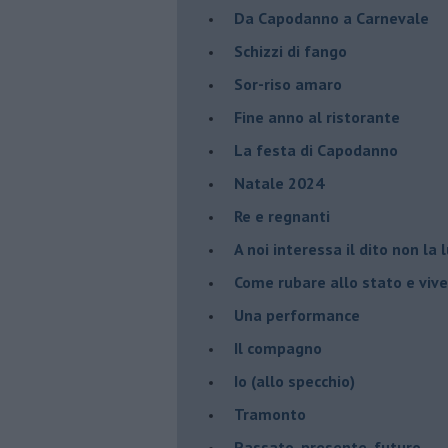
Da Capodanno a Carnevale
Schizzi di fango
Sor-riso amaro
Fine anno al ristorante
La festa di Capodanno
Natale 2024
Re e regnanti
A noi interessa il dito non la 
Come rubare allo stato e viver
Una performance
Il compagno
​Io (allo specchio)
Tramonto
Passato, presente, futuro