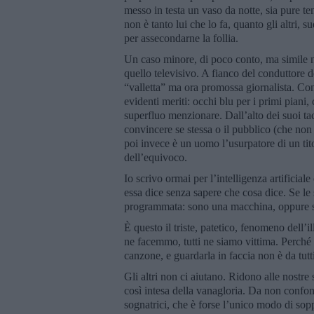
messo in testa un vaso da notte, sia pure t
non è tanto lui che lo fa, quanto gli altri, 
per assecondarne la follia.
Un caso minore, di poco conto, ma simile n
quello televisivo. A fianco del conduttore 
“valletta” ma ora promossa giornalista. Con 
evidenti meriti: occhi blu per i primi piani,
superfluo menzionare. Dall’alto dei suoi ta
convincere se stessa o il pubblico (che non 
poi invece è un uomo l’usurpatore di un tit
dell’equivoco.
Io scrivo ormai per l’intelligenza artificia
essa dice senza sapere che cosa dice. Se le
programmata: sono una macchina, oppure son
È questo il triste, patetico, fenomeno dell’i
ne facemmo, tutti ne siamo vittima. Perché l
canzone, e guardarla in faccia non è da tutti
Gli altri non ci aiutano. Ridono alle nostre
così intesa della vanagloria. Da non confon
sognatrici, che è forse l’unico modo di sop