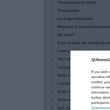
Cenerentola, la escort
Precisazioni
La droga del potere
Momenti (e immedesimazion
Chi sono?
Il più stupido dei mondi possib
I nemici della verità
Tra Scilla e Cariddi
QUInewsGa
La legge del più forte
If you wish 
Dalla terra alla luna
sensitive in
confirm you
La tentazione
continue se
​Sì per sempre? O no al mom
information 
further disc
Un brusco risveglio
participants
Ora come allora
Downstream 