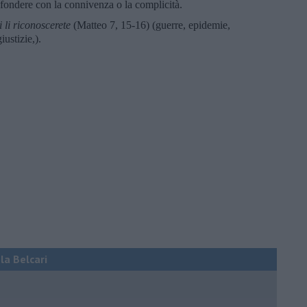
fondere con la connivenza o la complicità.
i li riconoscerete
(Matteo 7, 15-16) (guerre, epidemie,
ustizie,).
ola Belcari