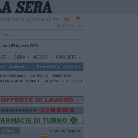
22°
33°
TELNUOVO DI GARFAGNANA
QuiNews.net
enica
09 Agosto 2026
ENZE
SIENA
AREZZO
GROSSETO
ste
Animali
Pubblicità
Contatti
NE GARFAGNANA
COREGLIA
FABBRICHE-
ILLANO-GIUNCUGNANO
VAGLI SOTTO
VILLA
ui Blog
di Adolfo Santoro