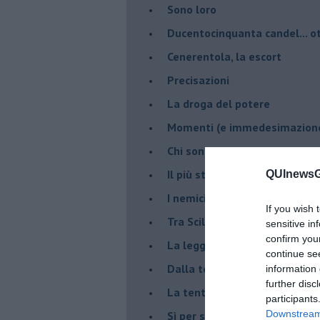
Sono loro
Ducentocinquanta candel... ot
Cenerentola, la escort
Precisazioni
La droga del potere
Momenti (e immedesimazion
Chi sono?
Il più stupido dei mondi possib
QUInewsGa
I nemici della verità
If you wish 
Tra Scilla e Cariddi
sensitive in
confirm you
La legge del più forte
continue se
Dalla terra alla luna
information 
further disc
La tentazione
participants
Downstream 
​Sì per sempre? O no al mom