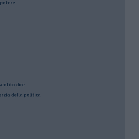
i potere
entito dire
rzia della politica