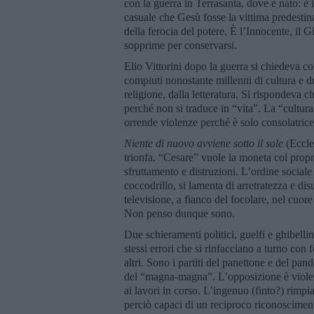
con la guerra in Terrasanta, dove è nato: è
casuale che Gesù fosse la vittima predestina
della ferocia del potere. È l’Innocente, il Gi
sopprime per conservarsi.
Elio Vittorini dopo la guerra si chiedeva com
compiuti nonostante millenni di cultura e du
religione, dalla letteratura. Si rispondeva c
perché non si traduce in “vita”. La “cultur
orrende violenze perché è solo consolatrice
Niente di nuovo avviene sotto il sole
(Eccles
trionfa. “Cesare” vuole la moneta col proprio
sfruttamento e distruzioni. L’ordine sociale 
coccodrillo, si lamenta di arretratezza e d
televisione, a fianco del focolare, nel cuor
Non penso dunque sono.
Due schieramenti politici, guelfi e ghibelli
stessi errori che si rinfacciano a turno con
altri. Sono i partiti del panettone e del pan
del “magna-magna”. L’opposizione è violenta 
ai lavori in corso. L’ingenuo (finto?) rimp
perciò capaci di un reciproco riconoscimento