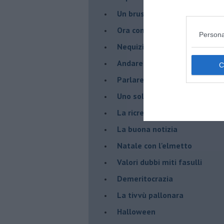
Un brusco risveglio
Ora come allora
Persona
Nequizia
Andare oltre lo specchio
Parlare con la televisione
Uno solo al comando?
La ricreazione è finita
La buona notizia
Natale con l'elmetto
Valori dubbi miti fasulli
Demeritocrazia
La tivvù pallonara
Halloween