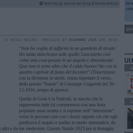
Vedi tutti gli articoli del blog di Nicola Belcari
​Un 
civ
QUI
DI NICOLA BELCARI - MERCOLEDÌ
27 DICEMBRE 2023
ORE 08:00
“
Non ho voglia di tuffarmi in un gomitolo di strade/
Ho tanta stanchezza sulle spalle/ Lasciatemi così
Ult
come una cosa posata in un angolo e dimenticata/
Qua non si sente altro che il caldo buono/ Sto con le
A
quattro capriole di fumo del focolare
” (Trascrizione
con la divisione in strofe, senza rispettare il verso,
della poesia “Natale” di Giuseppe Ungaretti del 26-
12-1916, tempo di guerra)
Quella di Gesù è la Natività, la nascita che le
A
rappresenta tutte (si commemora con una festa
popolare assai sentita e si esprime nell’“attenzione”
verso le persone care con i doni): eppure ciò che egli
predicava è negato e tradito in modo sistematico, da
li altri e da me medesimo. Questo Natale 2023 poi si festeggia