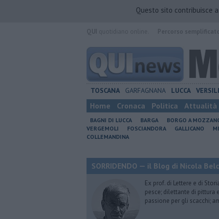
Questo sito contribuisce 
QUI
quotidiano online.
Percorso semplificat
TOSCANA
GARFAGNANA
LUCCA
VERSIL
Home
Cronaca
Politica
Attualità
BAGNI DI LUCCA
BARGA
BORGO A MOZZAN
VERGEMOLI
FOSCIANDORA
GALLICANO
M
COLLEMANDINA
SORRIDENDO — il Blog di Nicola Belc
Ex prof. di Lettere e di Sto
pesce; dilettante di pittura
passione per gli scacchi; a