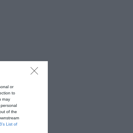
sonal or
ection to
ou may
 personal
out of the
 downstream
B’s List of