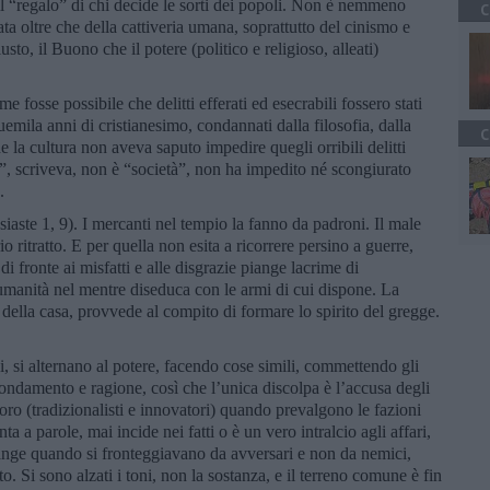
 il “regalo” di chi decide le sorti dei popoli. Non è nemmeno
C
ta oltre che della cattiveria umana, soprattutto del cinismo e
usto, il Buono che il potere (politico e religioso, alleati)
e fosse possibile che delitti efferati ed esecrabili fossero stati
emila anni di cristianesimo, condannati dalla filosofia, dalla
C
he la cultura non aveva saputo impedire quegli orribili delitti
a”, scriveva, non è “società”, non ha impedito né scongiurato
.
iaste 1, 9). I mercanti nel tempio la fanno da padroni. Il male
 ritratto. E per quella non esita a ricorrere persino a guerre,
di fronte ai misfatti e alle disgrazie piange lacrime di
isumanità nel mentre diseduca con le armi di cui dispone. La
e della casa, provvede al compito di formare lo spirito del gregge.
ni, si alternano al potere, facendo cose simili, commettendo gli
 fondamento e ragione, così che l’unica discolpa è l’accusa degli
doro (tradizionalisti e innovatori) quando prevalgono le fazioni
a parole, mai incide nei fatti o è un vero intralcio agli affari,
iange quando si fronteggiavano da avversari e non da nemici,
. Si sono alzati i toni, non la sostanza, e il terreno comune è fin