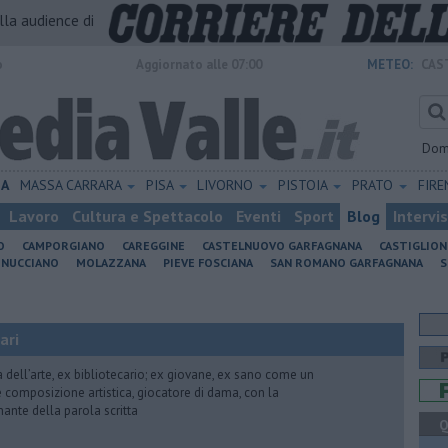
alla audience di
o
Aggiornato alle 07:00
METEO:
CAS
Dom
IA
MASSA CARRARA
PISA
LIVORNO
PISTOIA
PRATO
FIR
Lavoro
Cultura e Spettacolo
Eventi
Sport
Blog
Intervi
O
CAMPORGIANO
CAREGGINE
CASTELNUOVO GARFAGNANA
CASTIGLIO
INUCCIANO
MOLAZZANA
PIEVE FOSCIANA
SAN ROMANO GARFAGNANA
S
ari
ria dell’arte, ex bibliotecario; ex giovane, ex sano come un
 e composizione artistica, giocatore di dama, con la
mante della parola scritta
Q