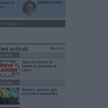
DISINCANTATO
esempio di
ismo
Condoglianze
imi articoli
Vedi tutti
ttualità
​Tutte le offerte di
lavoro in provincia di
Lucca
ttualità
​Benzina, gasolio, gpl,
ecco dove risparmiare