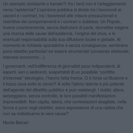
Un esempio (eclatante o banale?) fra i tanti non è l’atteggiamento
verso l’epidemia? L’opinione pubblica si divide tra i favorevoli ai
vaccini e i contrari, tra i favorevoli alle misure precauzionali e
restrittive dei comportamenti e i contrari o dubbiosi. Un Popolo,
invece unanimemente, senza distinzioni di parte, dovrebbe esigere
una ricerca delle cause dell’epidemia, l’origine del virus, e le
eventuali responsabilità sulla sua diffusione locale e globale. Al
momento le richieste sporadiche e senza conseguenze, sembrano
porsi obiettivi particolari ed essere strumentali (consenso elettorale,
interessi economici…).
I governanti, nell’indifferenza di giornalisti poco indipendenti, di
esperti, veri o sedicenti, sospettabili di un possibile “conflitto
d’interessi” ideologico, l’hanno fatta franca. O è forse un’illusione e
il fuoco cova sotto le ceneri? A volte l’istinto latente è più potente
dell’agenda del dibattito pubblico e può resistergli. I dubbi, allora,
serpeggiano, senza controllo, le loro possibili manifestazioni
imprevedibili. Non càpita, talora, che contestazioni sbagliate, nella
forma e pure negli obiettivi, siano espressione di una rabbia che
non sa individuarne le vere cause?
Nicola Belcari