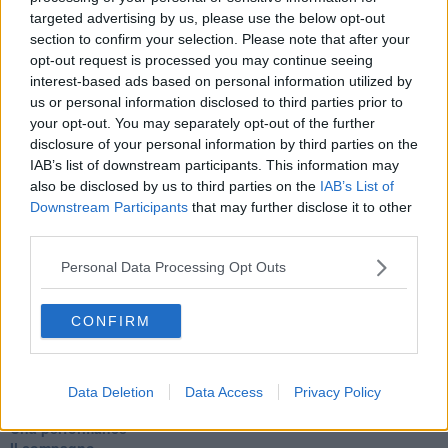
Fu vera gloria?
targeted advertising by us, please use the below opt-out
La guerricciola delle due rose
section to confirm your selection. Please note that after your
La truffa all'anziano
opt-out request is processed you may continue seeing
Alla fermata dell'autobus
interest-based ads based on personal information utilized by
La repressione sessuale per sentito dire
us or personal information disclosed to third parties prior to
Diseducazione televisiva e inerzia della politica
your opt-out. You may separately opt-out of the further
Foto storica
disclosure of your personal information by third parties on the
Esequie solenni
IAB’s list of downstream participants. This information may
Nostalgia del sangue blu
also be disclosed by us to third parties on the
IAB’s List of
Teste calde
Non avere e non essere
Downstream Participants
that may further disclose it to other
Armiamoci e... avviatevi
third parties.
Da Capodanno a Carnevale
Schizzi di fango
Personal Data Processing Opt Outs
Sor-riso amaro
Fine anno al ristorante
CONFIRM
La festa di Capodanno
Natale 2024
Re e regnanti
A noi interessa il dito non la luna
Data Deletion
Data Access
Privacy Policy
Come rubare allo stato e vivere felici
Una performance
Il compagno