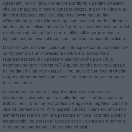
dipendenti, non di rado, clientelare/spartitorio o persino dinastico)
che, con maggiore o minore consapevolezza, ma con un lavoro ai
fianchi indefesso e capillare, dispensa l’ovvio ripetuto fino
all’intontimento, tenta d’imporre opinioni, anche in modo indiretto e
subdolo, come indiscutibili verità; è pronta a servirsi del dolore e del
rispetto dovuto ai morti per creare miti fasulli o perorare cause
ingiuste facendo leva sui buoni sentimenti con nauseante cinismo.
Ma non è che, in diversi casi, quel che appare come unanimismo e
conformismo sia un’impressione dovuta alla mancanza di
rappresentazione di un pensiero alternativo che pure c’è (e
nemmeno sempre minoritario)? Appunto perché non trova spazio
nei media ed è ignorato dai partiti che, anziché dar voce ai cittadini,
rappresentano parecchio sé stessi, intenti soprattutto a cercare un
facile consenso.
La visione del mondo e le singole opinioni possono essere
influenzate in diversi modi. La scelta dei temi, il modo in cui sono
trattati… ecc., una maniera particolare agisce in negativo: consiste
cioè nel parlare d’altro. Altro aspetto curioso: il pensiero unico non
si manifesta sempre con una posizione univoca, scontata e perciò
inattaccabile, ma spesso all’opposto con divisioni apparentemente
o realmente contrastanti e talora inconciliabili.