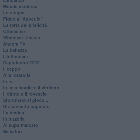
Morale moderna
Lo slogan
Fiducia "Apocrifa"
La torta della felicità
Ottimismo
Whatever it takes
Ancora TV
La bellezza
L’Influencer
​Capodanno 2222
Il ceppo
Alla rotatoria
In tv
Io, mia moglie e il virologo
Il diritto e il rovescio
Sfortunato al gioco...
Un concetto superato
La dedica
In pizzeria
Al supermercato
Semafori