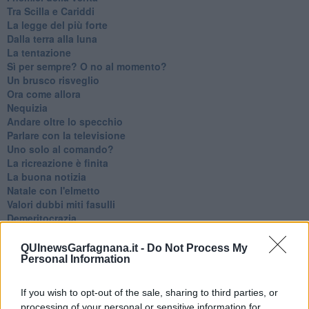
Tra Scilla e Cariddi
La legge del più forte
Dalla terra alla luna
La tentazione
​Sì per sempre? O no al momento?
Un brusco risveglio
Ora come allora
Nequizia
Andare oltre lo specchio
Parlare con la televisione
Uno solo al comando?
La ricreazione è finita
La buona notizia
Natale con l'elmetto
Valori dubbi miti fasulli
Demeritocrazia
La tivvù pallonara
Halloween
QUInewsGarfagnana.it -
Do Not Process My
​Lucrezia Borgia, una storia di potere
Personal Information
Facile profezia
Il terzo compito
If you wish to opt-out of the sale, sharing to third parties, or
L'abiura di Galileo
processing of your personal or sensitive information for