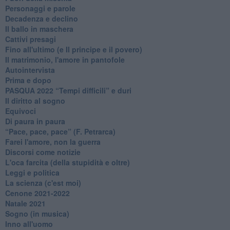
Personaggi e parole
Decadenza e declino
Il ballo in maschera
Cattivi presagi
Fino all'ultimo (e Il principe e il povero)
Il matrimonio, l'amore in pantofole
Autointervista
Prima e dopo
​PASQUA 2022 “Tempi difficili” e duri
Il diritto al sogno
Equivoci
Di paura in paura
​“Pace, pace, pace” (F. Petrarca)
Farei l'amore, non la guerra
Discorsi come notizie
L'oca farcita (della stupidità e oltre)
Leggi e politica
La scienza (c'est moi)
Cenone 2021-2022
Natale 2021
Sogno (in musica)
Inno all'uomo