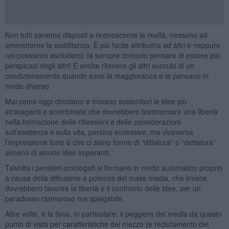
Non tutti saranno disposti a riconoscerne la realtà, nessuno ad
ammetterne la sudditanza. È più facile attribuirla ad altri e neppure
noi possiamo escluderci: fa sempre comodo pensare di essere più
perspicaci degli altri! E anche ritenere gli altri succubi di un
condizionamento quando sono la maggioranza e la pensano in
modo diverso.
Mai come oggi circolano e trovano sostenitori le idee più
stravaganti e scombinate che dovrebbero testimoniare una libertà
nella formazione delle riflessioni e delle considerazioni
sull’esistenza e sulla vita, persino eccessive, ma viceversa
l’impressione forte è che ci siano forme di “dittatura” o “dettatura”
almeno di alcune idee imperanti.
Talvolta i pensieri omologati si formano in modo automatico proprio
a causa della diffusione e potenza dei mass media, che invece
dovrebbero favorire la libertà e il confronto delle idee, per un
paradosso clamoroso ma spiegabile.
Altre volte, è la tivvù, in particolare, il peggiore dei media da questo
punto di vista per caratteristiche del mezzo (e reclutamento dei