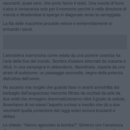
oscuranti, quasi nere, che porto fanno il resto. Una nuvola di fumo
s’alza in lontananza solo per il momento perché è nella direzione di
marcia e diradandosi si sparge in diagonale verso la carreggiata.
La fila delle macchine procede veloce e ininterrottamente in
entrambi i sensi.
L’atmosfera marroncina come velata da una polvere cosmica ha
l’aria della fine del mondo. Sembra d’essere attorniati da macerie e
rifiuti, in una campagna in abbandono, disordinata, coperta da uno
strato di sudiciume: un paesaggio sconvolto, segno della potenza
distruttiva dell’uomo.
Ho accanto mia moglie che guarda fisso in avanti annichilita dal
barbaglio dell’angoscioso tramonto filtrato da occhiali da sole da
due soldi che immagino drammatizzeranno oltre il giusto la veduta.
Avvertiamo di noi stessi l’aspetto curioso e insolito che dà a due
vecchietti quella protezione dai raggi solari ancora brucianti e
obliqui.
Le chiedo: “Hanno sganciato la bomba?” Scherzo con l’amarezza