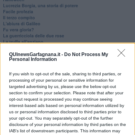
​Lucrezia Borgia, una storia di potere
Facile profezia
Il terzo compito
L'abiura di Galileo
Fu vera gloria?
La guerricciola delle due rose
La truffa all'anziano
Alla fermata dell'autobus
La repressione sessuale per sentito dire
QUInewsGarfagnana.it -
Do Not Process My
Personal Information
Diseducazione televisiva e inerzia della politica
Foto storica
Esequie solenni
If you wish to opt-out of the sale, sharing to third parties, or
Nostalgia del sangue blu
processing of your personal or sensitive information for
Teste calde
targeted advertising by us, please use the below opt-out
Non avere e non essere
section to confirm your selection. Please note that after your
Armiamoci e... avviatevi
opt-out request is processed you may continue seeing
Da Capodanno a Carnevale
interest-based ads based on personal information utilized by
Schizzi di fango
us or personal information disclosed to third parties prior to
Sor-riso amaro
your opt-out. You may separately opt-out of the further
Fine anno al ristorante
disclosure of your personal information by third parties on the
La festa di Capodanno
IAB’s list of downstream participants. This information may
Natale 2024