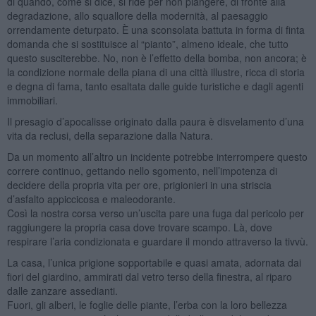
di quando, come si dice, si ride per non piangere, di fronte alla
degradazione, allo squallore della modernità, al paesaggio
orrendamente deturpato. È una sconsolata battuta in forma di finta
domanda che si sostituisce al “pianto”, almeno ideale, che tutto
questo susciterebbe. No, non è l’effetto della bomba, non ancora; è
la condizione normale della piana di una città illustre, ricca di storia
e degna di fama, tanto esaltata dalle guide turistiche e dagli agenti
immobiliari.
Il presagio d’apocalisse originato dalla paura è disvelamento d’una
vita da reclusi, della separazione dalla Natura.
Da un momento all’altro un incidente potrebbe interrompere questo
correre continuo, gettando nello sgomento, nell’impotenza di
decidere della propria vita per ore, prigionieri in una striscia
d’asfalto appiccicosa e maleodorante.
Così la nostra corsa verso un’uscita pare una fuga dal pericolo per
raggiungere la propria casa dove trovare scampo. Là, dove
respirare l’aria condizionata e guardare il mondo attraverso la tivvù.
La casa, l’unica prigione sopportabile e quasi amata, adornata dai
fiori del giardino, ammirati dal vetro terso della finestra, al riparo
dalle zanzare assedianti.
Fuori, gli alberi, le foglie delle piante, l’erba con la loro bellezza