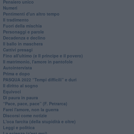
Pensiero unico
Numeri
Pentimenti d'un altro tempo
Il tradimento
Fuori della mischia
Personaggi e parole
Decadenza e declino
Il ballo in maschera
Cattivi presagi
Fino all'ultimo (e Il principe e il povero)
Il matrimonio, l'amore in pantofole
Autointervista
Prima e dopo
​PASQUA 2022 “Tempi difficili” e duri
Il diritto al sogno
Equivoci
Di paura in paura
​“Pace, pace, pace” (F. Petrarca)
Farei l'amore, non la guerra
Discorsi come notizie
L'oca farcita (della stupidità e oltre)
Leggi e politica
La scienza (c'est moi)