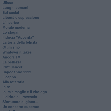
Ulisse
Luoghi comuni
Sui social
Libertà d'espressione
L'incarico
Morale moderna
Lo slogan
Fiducia "Apocrifa"
La torta della felicità
Ottimismo
Whatever it takes
Ancora TV
La bellezza
L’Influencer
​Capodanno 2222
Il ceppo
Alla rotatoria
In tv
Io, mia moglie e il virologo
Il diritto e il rovescio
Sfortunato al gioco...
Un concetto superato