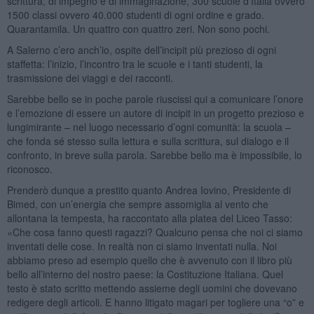
scrittura, di impegno e di immaginazione, 300 scuole d’Italia ovvero
1500 classi ovvero 40.000 studenti di ogni ordine e grado.
Quarantamila. Un quattro con quattro zeri. Non sono pochi.
A Salerno c’ero anch’io, ospite dell’incipit più prezioso di ogni
staffetta: l’inizio, l’incontro tra le scuole e i tanti studenti, la
trasmissione dei viaggi e dei racconti.
Sarebbe bello se in poche parole riuscissi qui a comunicare l’onore
e l’emozione di essere un autore di incipit in un progetto prezioso e
lungimirante – nel luogo necessario d’ogni comunità: la scuola –
che fonda sé stesso sulla lettura e sulla scrittura, sul dialogo e il
confronto, in breve sulla parola. Sarebbe bello ma è impossibile, lo
riconosco.
Prenderò dunque a prestito quanto Andrea Iovino, Presidente di
Bimed, con un’energia che sempre assomiglia al vento che
allontana la tempesta, ha raccontato alla platea del Liceo Tasso:
«Che cosa fanno questi ragazzi? Qualcuno pensa che noi ci siamo
inventati delle cose. In realtà non ci siamo inventati nulla. Noi
abbiamo preso ad esempio quello che è avvenuto con il libro più
bello all’interno del nostro paese: la Costituzione Italiana. Quel
testo è stato scritto mettendo assieme degli uomini che dovevano
redigere degli articoli. E hanno litigato magari per togliere una “o” e