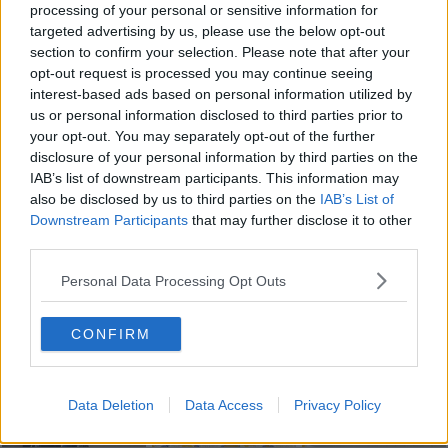
Margherita di Savoia (BT) (sesto capitolo) e 5^C dell’I.C. 3 “Rodari -
processing of your personal or sensitive information for
Annecchino” di Pozzuoli (NA) (nono capitolo). Conclusione più lieta
targeted advertising by us, please use the below opt-out
non era possibile. E vissero a scuola e contenti.
section to confirm your selection. Please note that after your
Gianni Micheli
opt-out request is processed you may continue seeing
interest-based ads based on personal information utilized by
us or personal information disclosed to third parties prior to
your opt-out. You may separately opt-out of the further
disclosure of your personal information by third parties on the
IAB’s list of downstream participants. This information may
also be disclosed by us to third parties on the
IAB’s List of
Se vuoi leggere le notizie principali della Toscana iscriviti alla
Downstream Participants
that may further disclose it to other
Newsletter QUInews - ToscanaMedia.
Arriva gratis tutti i giorni
third parties.
alle 20:00 direttamente nella tua casella di posta.
Basta cliccare
QUI
Personal Data Processing Opt Outs
Fotogallery
CONFIRM
Data Deletion
Data Access
Privacy Policy