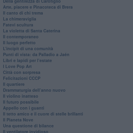
​Della gentilezza di Carofiglio
Arte, piacere e Pinacoteca di Brera
​Il canto di chi trema
La chimeraviglia
​Fatevi scultura
​La violetta di Santa Caterina
​Il contemporaneo
​Il luogo perfetto
​L’incipit di una comunità
Punti di vista: da Palladio a Jaén
​Libri e lapidi per l’estate
​I Love Pop Art
Città con sorpresa
Felicitazioni CCCP
​Il quartiere
​Drammaturgia dell’anno nuovo
​Il violino inatteso
​Il futuro possibile
​Appello con i guanti
​Il tetto amico e il cuore di stelle brillanti
​Il Pianeta Nove
​Una questione di bilance
​Il ventilatore invidioso