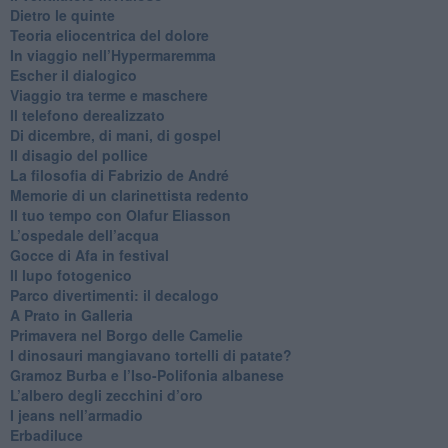
​Dietro le quinte
​Teoria eliocentrica del dolore
In viaggio nell’Hypermaremma
​Escher il dialogico
​Viaggio tra terme e maschere
Il telefono derealizzato
​Di dicembre, di mani, di gospel
​Il disagio del pollice
​La filosofia di Fabrizio de André
Memorie di un clarinettista redento
​Il tuo tempo con Olafur Eliasson
​L’ospedale dell’acqua
​Gocce di Afa in festival
​Il lupo fotogenico
​Parco divertimenti: il decalogo
​A Prato in Galleria
​Primavera nel Borgo delle Camelie
I dinosauri mangiavano tortelli di patate?
​Gramoz Burba e l’Iso-Polifonia albanese
L’albero degli zecchini d’oro
​I jeans nell’armadio
Erbadiluce