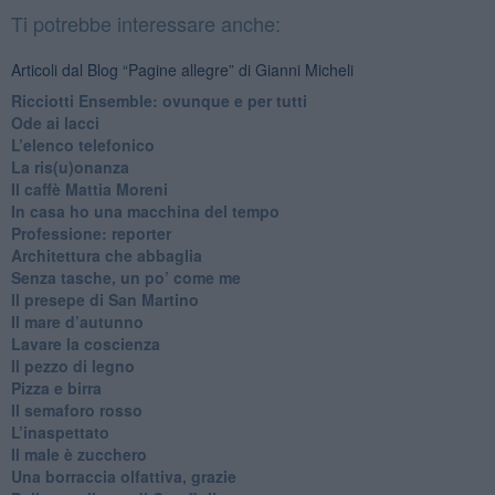
Ti potrebbe interessare anche:
Articoli dal Blog “Pagine allegre” di Gianni Micheli
​Ricciotti Ensemble: ovunque e per tutti
Ode ai lacci
​L’elenco telefonico
​La ris(u)onanza
​Il caffè Mattia Moreni
​In casa ho una macchina del tempo
Professione: reporter
Architettura che abbaglia
​Senza tasche, un po’ come me
​Il presepe di San Martino
​Il mare d’autunno
​Lavare la coscienza
​Il pezzo di legno
​Pizza e birra
​Il semaforo rosso
​L’inaspettato
​Il male è zucchero
​Una borraccia olfattiva, grazie