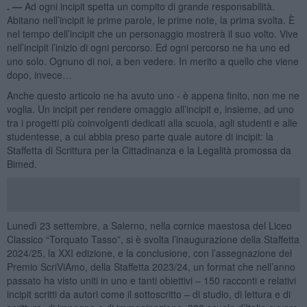
. —
Ad ogni incipit spetta un compito di grande responsabilità.
Abitano nell’incipit le prime parole, le prime note, la prima svolta. È
nel tempo dell’incipit che un personaggio mostrerà il suo volto. Vive
nell’incipit l’inizio di ogni percorso. Ed ogni percorso ne ha uno ed
uno solo. Ognuno di noi, a ben vedere. In merito a quello che viene
dopo, invece…
Anche questo articolo ne ha avuto uno - è appena finito, non me ne
voglia. Un incipit per rendere omaggio all’incipit e, insieme, ad uno
tra i progetti più coinvolgenti dedicati alla scuola, agli studenti e alle
studentesse, a cui abbia preso parte quale autore di incipit: la
Staffetta di Scrittura per la Cittadinanza e la Legalità promossa da
Bimed.
Lunedì 23 settembre, a Salerno, nella cornice maestosa del Liceo
Classico “Torquato Tasso”, si è svolta l’inaugurazione della Staffetta
2024/25, la XXI edizione, e la conclusione, con l’assegnazione del
Premio ScriViAmo, della Staffetta 2023/24, un format che nell’anno
passato ha visto uniti in uno e tanti obiettivi – 150 racconti e relativi
incipit scritti da autori come il sottoscritto – di studio, di lettura e di