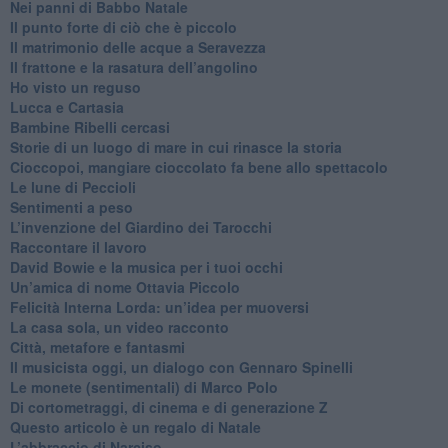
Nei panni di Babbo Natale
​Il punto forte di ciò che è piccolo
​Il matrimonio delle acque a Seravezza
​Il frattone e la rasatura dell’angolino
​Ho visto un reguso
Lucca e Cartasia
Bambine Ribelli cercasi
Storie di un luogo di mare in cui rinasce la storia
Cioccopoi, mangiare cioccolato fa bene allo spettacolo
​Le lune di Peccioli
​Sentimenti a peso
​L’invenzione del Giardino dei Tarocchi
​Raccontare il lavoro
David Bowie e la musica per i tuoi occhi
Un’amica di nome Ottavia Piccolo
​Felicità Interna Lorda: un’idea per muoversi
​La casa sola, un video racconto
​Città, metafore e fantasmi
Il musicista oggi, un dialogo con Gennaro Spinelli
Le monete (sentimentali) di Marco Polo
​Di cortometraggi, di cinema e di generazione Z
​Questo articolo è un regalo di Natale
L’abbraccio di Narciso