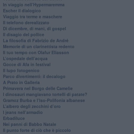
In viaggio nell’Hypermaremma
​Escher il dialogico
​Viaggio tra terme e maschere
Il telefono derealizzato
​Di dicembre, di mani, di gospel
​Il disagio del pollice
​La filosofia di Fabrizio de André
Memorie di un clarinettista redento
​Il tuo tempo con Olafur Eliasson
​L’ospedale dell’acqua
​Gocce di Afa in festival
​Il lupo fotogenico
​Parco divertimenti: il decalogo
​A Prato in Galleria
​Primavera nel Borgo delle Camelie
I dinosauri mangiavano tortelli di patate?
​Gramoz Burba e l’Iso-Polifonia albanese
L’albero degli zecchini d’oro
​I jeans nell’armadio
Erbadiluce
Nei panni di Babbo Natale
​Il punto forte di ciò che è piccolo