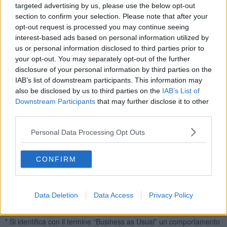
1) Da molti punti di vista la mia vita è prossima all’ideale.
targeted advertising by us, please use the below opt-out
section to confirm your selection. Please note that after your
2) Le mie condizioni di vita sono eccellenti.
opt-out request is processed you may continue seeing
3) Sono soddisfatto della mia vita.
interest-based ads based on personal information utilized by
4) Finora ho avuto le cose importanti che desidero nella vita.
us or personal information disclosed to third parties prior to
your opt-out. You may separately opt-out of the further
5) Se potessi vivere nuovamente la mia vita non cambierei
disclosure of your personal information by third parties on the
praticamente nulla.
IAB’s list of downstream participants. This information may
Nel 2019 i punteggi medi ottenuti da alcuni campioni specifici nella
also be disclosed by us to third parties on the
IAB’s List of
SWLS riportavano i seguenti dati:
Downstream Participants
that may further disclose it to other
third parties.
Italiani: 5,6
Uomini più ricchi d’America: 5,8
Personal Data Processing Opt Outs
Inuit: 5,8
CONFIRM
Svedesi: 5,6
Abitanti delle baraccopoli di Calcutta: 4,6
Senza tetto di Calcutta: 2,9
Data Deletion
Data Access
Privacy Policy
Voi come siete messi a “felicità” nel mese di marzo dell’anno 2021?
* Si identifica con il termine “Business as Usual” un comportamento