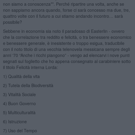
non siamo a conoscenza**. Perché ripartire una volta, anche se
non sappiamo ancora quando, forse ci sarà concesso ma due, tre,
quattro volte con il futuro a cui stiamo andando incontro… sarà
possibile?
Sebbene in economia sia noto il paradosso di Easterlin - ovvero
che la correlazione tra reddito e felicità, o tra benessere economico
e benessere generale, è inesistente o troppo esigua, traducibile
con il noto titolo di una vecchia telenovela messicana sempre degli
anni ‘70 “Anche i ricchi piangono” - vengo ad elencarvi i nove punti
segnati sul foglietto che ho appena consegnato al carabiniere sotto
il titolo Felicità interna Lorda:
1) Qualità della vita
2) Tutela della Biodiversità
3) Vitalità Sociale
4) Buon Governo
5) Multiculturalità
6) Istruzione
7) Uso del Tempo