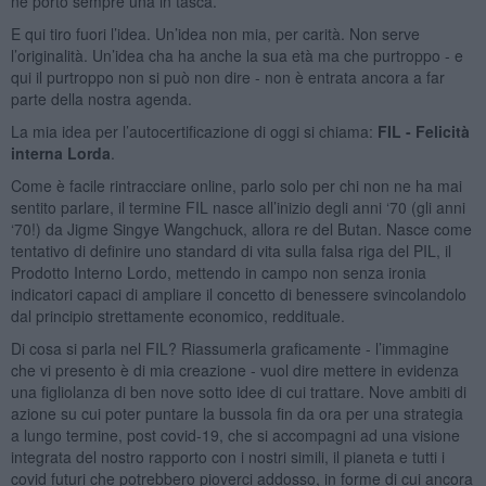
ne porto sempre una in tasca.
E qui tiro fuori l’idea. Un’idea non mia, per carità. Non serve
l’originalità. Un’idea cha ha anche la sua età ma che purtroppo - e
qui il purtroppo non si può non dire - non è entrata ancora a far
parte della nostra agenda.
La mia idea per l’autocertificazione di oggi si chiama:
FIL - Felicità
interna Lorda
.
Come è facile rintracciare online, parlo solo per chi non ne ha mai
sentito parlare, il termine FIL nasce all’inizio degli anni ‘70 (gli anni
‘70!) da Jigme Singye Wangchuck, allora re del Butan. Nasce come
tentativo di definire uno standard di vita sulla falsa riga del PIL, il
Prodotto Interno Lordo, mettendo in campo non senza ironia
indicatori capaci di ampliare il concetto di benessere svincolandolo
dal principio strettamente economico, reddituale.
Di cosa si parla nel FIL? Riassumerla graficamente - l’immagine
che vi presento è di mia creazione - vuol dire mettere in evidenza
una figliolanza di ben nove sotto idee di cui trattare. Nove ambiti di
azione su cui poter puntare la bussola fin da ora per una strategia
a lungo termine, post covid-19, che si accompagni ad una visione
integrata del nostro rapporto con i nostri simili, il pianeta e tutti i
covid futuri che potrebbero pioverci addosso, in forme di cui ancora