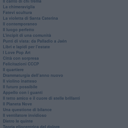
​Il canto di chi trema
La chimeraviglia
​Fatevi scultura
​La violetta di Santa Caterina
​Il contemporaneo
​Il luogo perfetto
​L’incipit di una comunità
Punti di vista: da Palladio a Jaén
​Libri e lapidi per l’estate
​I Love Pop Art
Città con sorpresa
Felicitazioni CCCP
​Il quartiere
​Drammaturgia dell’anno nuovo
​Il violino inatteso
​Il futuro possibile
​Appello con i guanti
​Il tetto amico e il cuore di stelle brillanti
​Il Pianeta Nove
​Una questione di bilance
​Il ventilatore invidioso
​Dietro le quinte
​Teoria eliocentrica del dolore