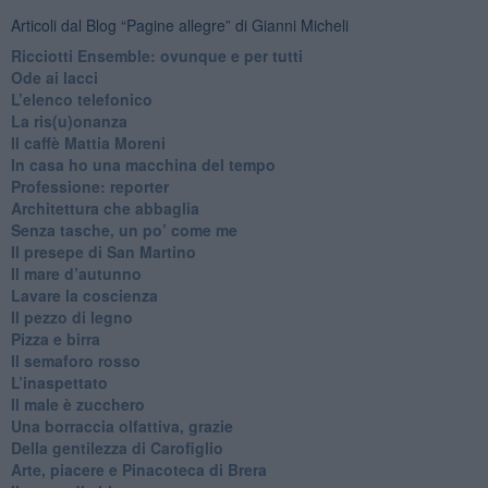
Articoli dal Blog “Pagine allegre” di Gianni Micheli
​Ricciotti Ensemble: ovunque e per tutti
Ode ai lacci
​L’elenco telefonico
​La ris(u)onanza
​Il caffè Mattia Moreni
​In casa ho una macchina del tempo
Professione: reporter
Architettura che abbaglia
​Senza tasche, un po’ come me
​Il presepe di San Martino
​Il mare d’autunno
​Lavare la coscienza
​Il pezzo di legno
​Pizza e birra
​Il semaforo rosso
​L’inaspettato
​Il male è zucchero
​Una borraccia olfattiva, grazie
​Della gentilezza di Carofiglio
Arte, piacere e Pinacoteca di Brera