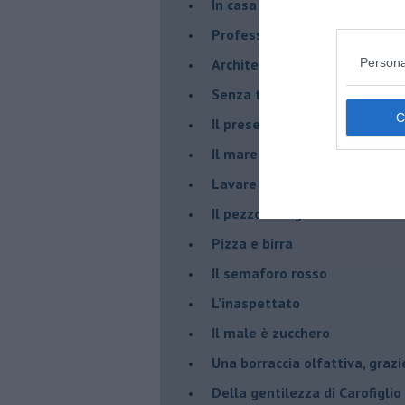
​In casa ho una macchina del
Professione: reporter
Architettura che abbaglia
Persona
​Senza tasche, un po’ come m
​Il presepe di San Martino
​Il mare d’autunno
​Lavare la coscienza
​Il pezzo di legno
​Pizza e birra
​Il semaforo rosso
​L’inaspettato
​Il male è zucchero
​Una borraccia olfattiva, grazi
​Della gentilezza di Carofiglio