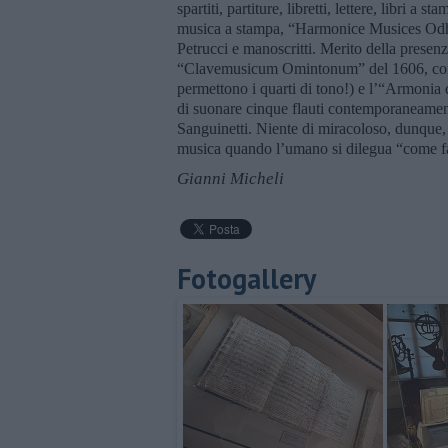
spartiti, partiture, libretti, lettere, libri a
musica a stampa, “Harmonice Musices Odh
Petrucci e manoscritti. Merito della presenza
“Clavemusicum Omintonum” del 1606, con 125 
permettono i quarti di tono!) e l’“Armonia d
di suonare cinque flauti contemporaneamente
Sanguinetti. Niente di miracoloso, dunque, 
musica quando l’umano si dilegua “come fa 
Gianni Micheli
Fotogallery