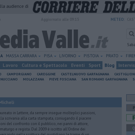
alla audience di
o
Aggiornato alle 09:15
METEO:
CAS
Sab
IA
MASSA CARRARA
PISA
LIVORNO
PISTOIA
PRATO
FIR
Lavoro
Cultura e Spettacolo
Eventi
Sport
Blog
Intervi
O
CAMPORGIANO
CAREGGINE
CASTELNUOVO GARFAGNANA
CASTIGLIO
INUCCIANO
MOLAZZANA
PIEVE FOSCIANA
SAN ROMANO GARFAGNANA
S
Micheli
aureato in Lettere, da sempre insegue molteplici passioni,
lla scrivania alla carta stampata, coniugando il piacere
oni del confronto con il pubblico, nei panni di attore,
Q
maturgo e regista. Dal 2009 è iscritto all’Ordine dei
iversando nella scrittura del quotidiano le trame di un