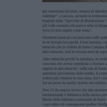
già consumata dal male, tentava di riprodurre
videbitur" - e ancora, secondo la testimon
biografa nello “Specchio di illuminazione”: 
più volte sonando ella pareva tutta si dileg
verso il cielo stando come muta”.
Strumenti musicali con tanti anni sulle spal
se ne trovano ben pochi. Forse nessuno, così
miracolo che la violetta di Santa Caterina d
altro miracolo, non ha trovato terra né sepo
Altro miracolo perché la sepoltura, in verità
convento che aveva contribuito a fondare a
seguito di altri miracoli - nella vita di San
splendore proveniente dalla tomba, il corp
vollero più chiudere in una cassa. Ed è così
Ad un passo da quella violetta che sembra, 
Non c'è da stupirsi invece che tale strumen
internazionale e biblioteca della musica pe
Merito della biblioteca universale di Padre
i suoi allievi di contrappunto perfino Wol