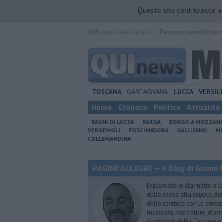
Questo sito contribuisce 
QUI
quotidiano online.
Percorso semplificat
TOSCANA
GARFAGNANA
LUCCA
VERSIL
Home
Cronaca
Politica
Attualità
BAGNI DI LUCCA
BARGA
BORGO A MOZZAN
VERGEMOLI
FOSCIANDORA
GALLICANO
M
COLLEMANDINA
PAGINE ALLEGRE — il Blog di Gianni 
Diplomato in clarinetto e l
dalla scena alla scuola, da
della scrittura con le emozi
musicista, ricercatore, dram
Giornalisti della Toscana r