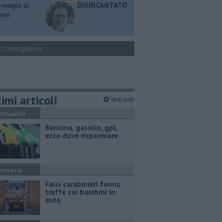
DISINCANTATO
esempio di
ismo
Condoglianze
imi articoli
Vedi tutti
ttualità
​Benzina, gasolio, gpl,
ecco dove risparmiare
ronaca
Falsi carabinieri fanno
truffe coi bambini in
auto