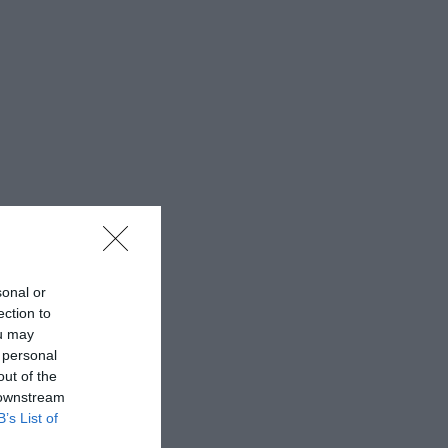
sonal or
ection to
ou may
 personal
out of the
 downstream
B’s List of