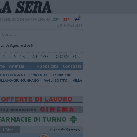
22°
33°
TELNUOVO DI GARFAGNANA
QuiNews.net
ato
08 Agosto 2026
ENZE
SIENA
AREZZO
GROSSETO
ste
Animali
Pubblicità
Contatti
NE GARFAGNANA
COREGLIA
FABBRICHE-
ILLANO-GIUNCUGNANO
VAGLI SOTTO
VILLA
ui Blog
di Adolfo Santoro