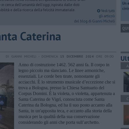
​Un 
n cerca dell’umanità dell’oggi, ispirata dalle doti
civ
ibilità e della ricerca della felicità immateriale.
Vedi tutti
gli articoli
del blog di Gianni Micheli
QUI
Santa Caterina
Ult
DI GIANNI MICHELI - DOMENICA
15 DICEMBRE 2024
ORE 09:00
Anno di costruzione 1462. 562 anni fa. Il corpo in
A
legno piccolo ma slanciato. Le linee armoniche,
essenziali. Le corde ben tirate, nonostante gli
acciacchi. È lo strumento musicale d’eccezione che si
trova a Bologna, presso la Chiesa Santuario del
Corpus Domini. È la violeta, o violetta, appartenuta a
C
Santa Caterina de Vigrì, conosciuta come Santa
Caterina da Bologna, ed ha il suo posto accanto alla
Santa, in un'apposita teca, e accanto alla storia della
musica per la qualità della sua conservazione
considerando gli anni che porta sull’archetto.