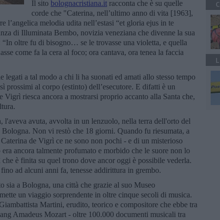
Il sito
bolognacristiana.it
racconta che è su quelle
C
corde che "Caterina, nell’ultimo anno di vita [1963],
 l’angelica melodia udita nell’estasi “et gloria ejus in te
ianza di Illuminata Bembo, novizia veneziana che divenne la sua
“In oltre fu di bisogno… se le trovasse una violetta, e quella
uasse come fa la cera al foco; ora cantava, ora tenea la faccia
L
le legati a tal modo a chi li ha suonati ed amati allo stesso tempo
 prossimi al corpo (estinto) dell’esecutore. E difatti è un
e Vigrì riesca ancora a mostrarsi proprio accanto alla Santa che,
ltura.
, l'aveva avuta, avvolta in un lenzuolo, nella terra dell'orto del
 Bologna. Non vi restò che 18 giorni. Quando fu riesumata, a
ta Caterina de Vigrì ce ne sono non pochi - e di un misterioso
o era ancora talmente profumato e morbido che le suore non lo
 che è finita su quel trono dove ancor oggi è possibile vederla.
fino ad alcuni anni fa, tenesse addirittura in grembo.
to sia a Bologna, una città che grazie al suo Museo
rmette un viaggio sorprendente in oltre cinque secoli di musica.
 Giambattista Martini, erudito, teorico e compositore che ebbe tra
fgang Amadeus Mozart - oltre 100.000 documenti musicali tra