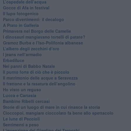
​L’ospedale dell’acqua
​Gocce di Afa in festival
​Il lupo fotogenico
​Parco divertimenti: il decalogo
​A Prato in Galleria
​Primavera nel Borgo delle Camelie
I dinosauri mangiavano tortelli di patate?
​Gramoz Burba e l’Iso-Polifonia albanese
L’albero degli zecchini d’oro
​I jeans nell’armadio
Erbadiluce
Nei panni di Babbo Natale
​Il punto forte di ciò che è piccolo
​Il matrimonio delle acque a Seravezza
​Il frattone e la rasatura dell’angolino
​Ho visto un reguso
Lucca e Cartasia
Bambine Ribelli cercasi
Storie di un luogo di mare in cui rinasce la storia
Cioccopoi, mangiare cioccolato fa bene allo spettacolo
​Le lune di Peccioli
​Sentimenti a peso
​L’invenzione del Giardino dei Tarocchi