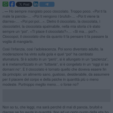
. —
Ho sempre mangiato poco cioccolato. Troppo poco. «Poi ti fa
male la pancia»… «Poi ti vengono i brufoli»… «Poi ti viene la
diarrea»… «Poi poi poi…». Dietro il cioccolato, la cioccolata, i
cioccolatini, la cioccolata spalmabile, nella mia storia c’è stato
sempre un “poi”. «Ti piace il cioccolato?»… «Sì ma… poi?».
Cioccopoi, il cioccolato che da quanto ti fa pensare ti fa passare la
voglia di mangiarlo.
Così l’infanzia, così l’adolescenza. Poi sono diventato adulto, la
moderazione ha vinto sulla gola e quel “poi” ha cambiato
sfumatura. Si è sciolto in un “però”, si è allungato in un “pazienza”,
si è metamorfizzato in un “tuttavia”, si è congelato in un “oggi sì se
domani no”. E il cioccolato è tornato quello che doveva essere fin
da principio: un alimento sano, gustoso, desiderabile, da assumere
per il piacere del corpo e della psiche in quantità più o meno
modeste. Purtroppo meglio meno… o forse no?
Non so tu, che leggi, ma sarà perché di mal di pancia, brufoli e
diarree ne ho avute in quantità, fino ad un certo punto della vita ho