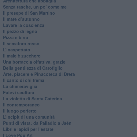
Architettura che abbaglia
​Senza tasche, un po’ come me
​Il presepe di San Martino
​Il mare d’autunno
​Lavare la coscienza
​Il pezzo di legno
​Pizza e birra
​Il semaforo rosso
​L’inaspettato
​Il male è zucchero
​Una borraccia olfattiva, grazie
​Della gentilezza di Carofiglio
Arte, piacere e Pinacoteca di Brera
​Il canto di chi trema
La chimeraviglia
​Fatevi scultura
​La violetta di Santa Caterina
​Il contemporaneo
​Il luogo perfetto
​L’incipit di una comunità
Punti di vista: da Palladio a Jaén
​Libri e lapidi per l’estate
​I Love Pop Art