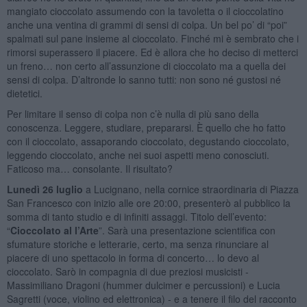
mangiato cioccolato assumendo con la tavoletta o il cioccolatino
anche una ventina di grammi di sensi di colpa. Un bel po’ di “poi”
spalmati sul pane insieme al cioccolato. Finché mi è sembrato che i
rimorsi superassero il piacere. Ed è allora che ho deciso di metterci
un freno… non certo all’assunzione di cioccolato ma a quella dei
sensi di colpa. D’altronde lo sanno tutti: non sono né gustosi né
dietetici.
Per limitare il senso di colpa non c’è nulla di più sano della
conoscenza. Leggere, studiare, prepararsi. È quello che ho fatto
con il cioccolato, assaporando cioccolato, degustando cioccolato,
leggendo cioccolato, anche nei suoi aspetti meno conosciuti.
Faticoso ma… consolante. Il risultato?
Lunedì 26 luglio
a Lucignano, nella cornice straordinaria di Piazza
San Francesco con inizio alle ore 20:00, presenterò al pubblico la
somma di tanto studio e di infiniti assaggi. Titolo dell’evento:
“
Cioccolato al l’Arte
”. Sarà una presentazione scientifica con
sfumature storiche e letterarie, certo, ma senza rinunciare al
piacere di uno spettacolo in forma di concerto… lo devo al
cioccolato. Sarò in compagnia di due preziosi musicisti -
Massimiliano Dragoni (hummer dulcimer e percussioni) e Lucia
Sagretti (voce, violino ed elettronica) - e a tenere il filo del racconto