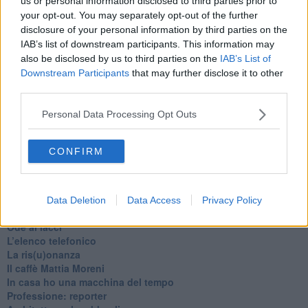
us or personal information disclosed to third parties prior to
Gianni Micheli
your opt-out. You may separately opt-out of the further
disclosure of your personal information by third parties on the
IAB’s list of downstream participants. This information may
also be disclosed by us to third parties on the
IAB’s List of
Downstream Participants
that may further disclose it to other
third parties.
Se vuoi leggere le notizie principali della Toscana iscriviti alla
Newsletter QUInews - ToscanaMedia.
Arriva gratis tutti i giorni
Personal Data Processing Opt Outs
alle 20:00 direttamente nella tua casella di posta.
Basta cliccare
QUI
CONFIRM
Ti potrebbe interessare anche:
Articoli dal Blog “Pagine allegre” di Gianni Micheli
Data Deletion
Data Access
Privacy Policy
​Ricciotti Ensemble: ovunque e per tutti
Ode ai lacci
​L’elenco telefonico
​La ris(u)onanza
​Il caffè Mattia Moreni
​In casa ho una macchina del tempo
Professione: reporter