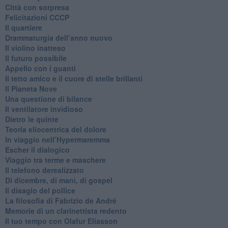
Città con sorpresa
Felicitazioni CCCP
​Il quartiere
​Drammaturgia dell’anno nuovo
​Il violino inatteso
​Il futuro possibile
​Appello con i guanti
​Il tetto amico e il cuore di stelle brillanti
​Il Pianeta Nove
​Una questione di bilance
​Il ventilatore invidioso
​Dietro le quinte
​Teoria eliocentrica del dolore
In viaggio nell’Hypermaremma
​Escher il dialogico
​Viaggio tra terme e maschere
Il telefono derealizzato
​Di dicembre, di mani, di gospel
​Il disagio del pollice
​La filosofia di Fabrizio de André
Memorie di un clarinettista redento
​Il tuo tempo con Olafur Eliasson