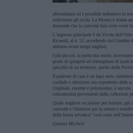
abbondanza ed è possibile imbattersi in non p
soffermare gli occhi. La Mostra è dotata anch
domande che la curiosità farà certo venir fu
L’ingresso principale è da Vicolo dell’Orto
Ricasoli, al n. 52, accedendo dai Giardini d
abbiano avuto tempi migliori.
I più piccoli, in particolar modo, troverann
grado di spingerli ad immaginare di quali i
spicchio di un territorio, quello della Provi
Il padrone di casa è un lupo nero, stabilito
cordiale e silenzioso ma soprattutto abile a
cinghiale, enorme e pelosissimo, e ancora, 
coloratissimi provenienti dalla collezione p
Quale migliore occasione per iniziare, già d
curiosità e l'interesse per la natura e sensi
della fauna selvatica” così come nell’intent
Gianni Micheli