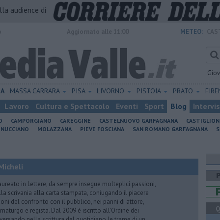
alla audience di
o
Aggiornato alle 11:00
METEO:
CAS
Gio
IA
MASSA CARRARA
PISA
LIVORNO
PISTOIA
PRATO
FIR
Lavoro
Cultura e Spettacolo
Eventi
Sport
Blog
Intervi
O
CAMPORGIANO
CAREGGINE
CASTELNUOVO GARFAGNANA
CASTIGLIO
INUCCIANO
MOLAZZANA
PIEVE FOSCIANA
SAN ROMANO GARFAGNANA
S
Micheli
aureato in Lettere, da sempre insegue molteplici passioni,
lla scrivania alla carta stampata, coniugando il piacere
oni del confronto con il pubblico, nei panni di attore,
Q
maturgo e regista. Dal 2009 è iscritto all’Ordine dei
iversando nella scrittura del quotidiano le trame di un