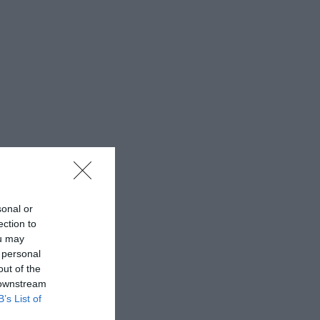
sonal or
ection to
ou may
 personal
out of the
 downstream
B’s List of