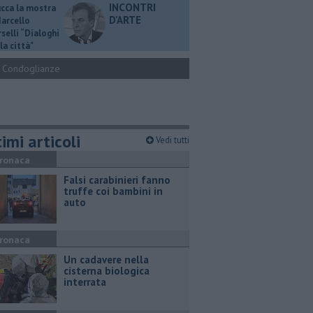
INCONTRI
ucca la mostra
D'ARTE
Marcello
selli “Dialoghi
la città"
Condoglianze
imi articoli
Vedi tutti
ronaca
Falsi carabinieri fanno
truffe coi bambini in
auto
ronaca
Un cadavere nella
cisterna biologica
interrata