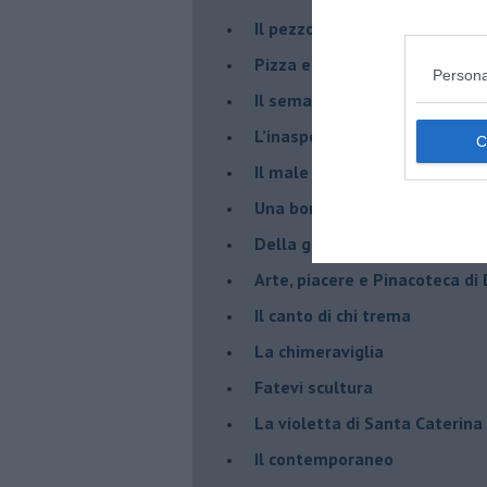
​Il pezzo di legno
​Pizza e birra
Persona
​Il semaforo rosso
​L’inaspettato
​Il male è zucchero
​Una borraccia olfattiva, grazi
​Della gentilezza di Carofiglio
Arte, piacere e Pinacoteca di
​Il canto di chi trema
La chimeraviglia
​Fatevi scultura
​La violetta di Santa Caterina
​Il contemporaneo