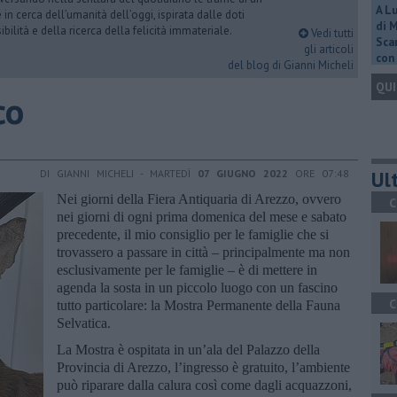
A L
n cerca dell’umanità dell’oggi, ispirata dalle doti
di 
ibilità e della ricerca della felicità immateriale.
Vedi tutti
Scar
gli articoli
con 
del blog di Gianni Micheli
QUI
co
Ult
DI GIANNI MICHELI - MARTEDÌ
07 GIUGNO 2022
ORE 07:48
Nei giorni della Fiera Antiquaria di Arezzo, ovvero
C
nei giorni di ogni prima domenica del mese e sabato
precedente, il mio consiglio per le famiglie che si
trovassero a passare in città – principalmente ma non
esclusivamente per le famiglie – è di mettere in
agenda la sosta in un piccolo luogo con un fascino
C
tutto particolare: la Mostra Permanente della Fauna
Selvatica.
La Mostra è ospitata in un’ala del Palazzo della
Provincia di Arezzo, l’ingresso è gratuito, l’ambiente
può riparare dalla calura così come dagli acquazzoni,