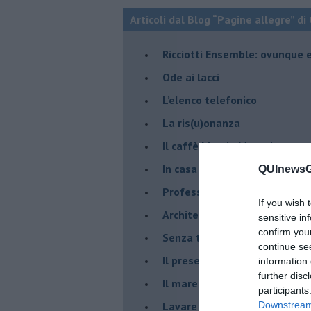
Articoli dal Blog “Pagine allegre” di
​Ricciotti Ensemble: ovunque e
Ode ai lacci
​L’elenco telefonico
​La ris(u)onanza
​Il caffè Mattia Moreni
​In casa ho una macchina del
QUInewsGa
Professione: reporter
If you wish 
Architettura che abbaglia
sensitive in
confirm you
​Senza tasche, un po’ come m
continue se
​Il presepe di San Martino
information 
further disc
​Il mare d’autunno
participants
​Lavare la coscienza
Downstream 