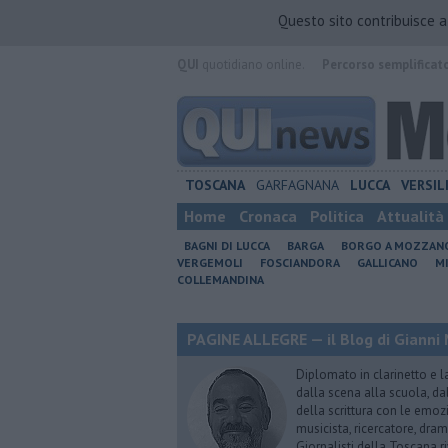
Questo sito contribuisce 
QUI
quotidiano online.
Percorso semplificat
TOSCANA
GARFAGNANA
LUCCA
VERSIL
Home
Cronaca
Politica
Attualità
BAGNI DI LUCCA
BARGA
BORGO A MOZZAN
VERGEMOLI
FOSCIANDORA
GALLICANO
M
COLLEMANDINA
PAGINE ALLEGRE — il Blog di Gianni 
Diplomato in clarinetto e l
dalla scena alla scuola, da
della scrittura con le emozi
musicista, ricercatore, dram
Giornalisti della Toscana r