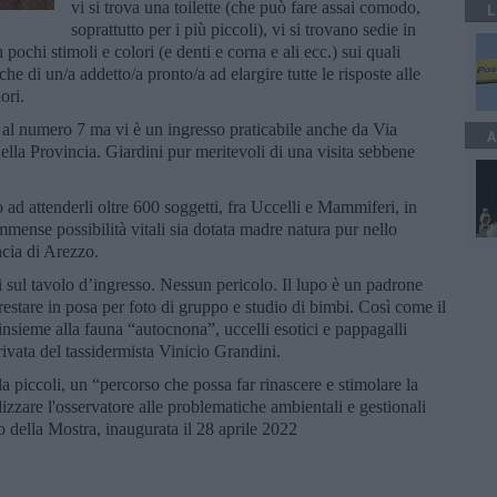
vi si trova una toilette (che può fare assai comodo,
L
soprattutto per i più piccoli), vi si trovano sedie in
ochi stimoli e colori (e denti e corna e ali ecc.) sui quali
e di un/a addetto/a pronto/a ad elargire tutte le risposte alle
ori.
 al numero 7 ma vi è un ingresso praticabile anche da Via
A
ella Provincia. Giardini pur meritevoli di una visita sebbene
o ad attenderli oltre 600 soggetti, fra Uccelli e Mammiferi, in
mmense possibilità vitali sia dotata madre natura pur nello
ncia di Arezzo.
si sul tavolo d’ingresso. Nessun pericolo. Il lupo è un padrone
 restare in posa per foto di gruppo e studio di bimbi. Così come il
insieme alla fauna “autocnona”, uccelli esotici e pappagalli
rivata del tassidermista Vinicio Grandini.
a piccoli, un “percorso che possa far rinascere e stimolare la
bilizzare l'osservatore alle problematiche ambientali e gestionali
o della Mostra, inaugurata il 28 aprile 2022