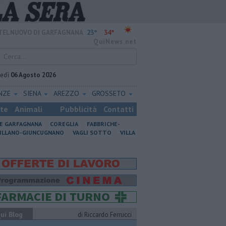
23°
34°
TELNUOVO DI GARFAGNANA
QuiNews.net
vedì
06 Agosto 2026
ENZE
SIENA
AREZZO
GROSSETO
ste
Animali
Pubblicità
Contatti
NE GARFAGNANA
COREGLIA
FABBRICHE-
ILLANO-GIUNCUGNANO
VAGLI SOTTO
VILLA
ui Blog
di Riccardo Ferrucci