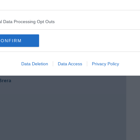
l Data Processing Opt Outs
CONFIRM
e
Data Deletion
Data Access
Privacy Policy
 Brera