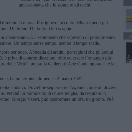
L
appassionato, che fa sgranare gli occhi.
d è sembrata nuova. È origine e racconto della scoperta più
zione. Un tuono. Un botto. Uno scoppio.
A
tini attendevano. È il sentimento che sapevano di poter provare.
emore. Un tempo senza tempo, mentre il tempo scade.
ora per poco. Abbaglia gli aretini, per ragioni che gli aretini
 è priva di controindicazioni, oltre ad essere l’omaggio più
eatro delle Virtù”, presso la Galleria d’Arte Contemporanea e la
lmente, ha un termine: domenica 2 marzo 2025.
ovrebbe andarci. Dovrebbe segnarlo nell’agenda come un dovere,
. Perché un frammento di chimeraviglia, da respirare in
retino, Giorgio Vasari, può trasformare un’ora, un giorno. Può