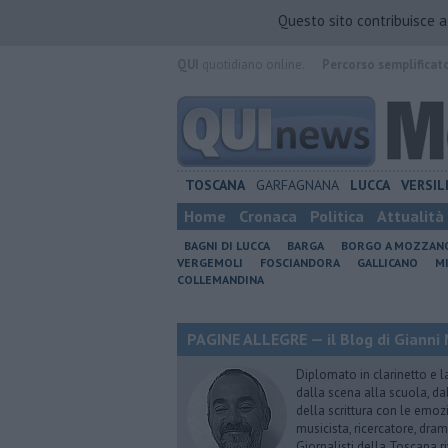
Questo sito contribuisce 
QUI
quotidiano online.
Percorso semplificat
TOSCANA
GARFAGNANA
LUCCA
VERSIL
Home
Cronaca
Politica
Attualità
BAGNI DI LUCCA
BARGA
BORGO A MOZZAN
VERGEMOLI
FOSCIANDORA
GALLICANO
M
COLLEMANDINA
PAGINE ALLEGRE — il Blog di Gianni 
Diplomato in clarinetto e l
dalla scena alla scuola, da
della scrittura con le emozi
musicista, ricercatore, dram
Giornalisti della Toscana r