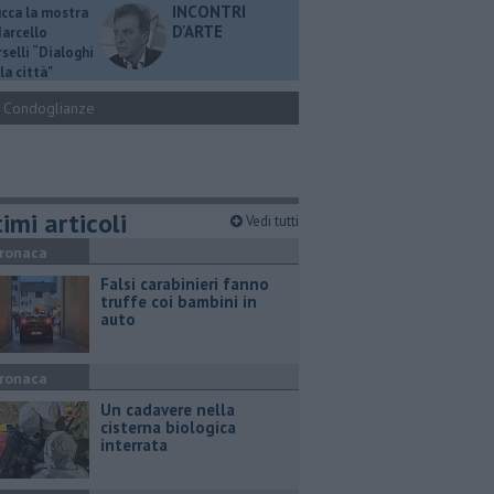
INCONTRI
ucca la mostra
D'ARTE
Marcello
selli “Dialoghi
la città"
Condoglianze
imi articoli
Vedi tutti
ronaca
Falsi carabinieri fanno
truffe coi bambini in
auto
ronaca
Un cadavere nella
cisterna biologica
interrata