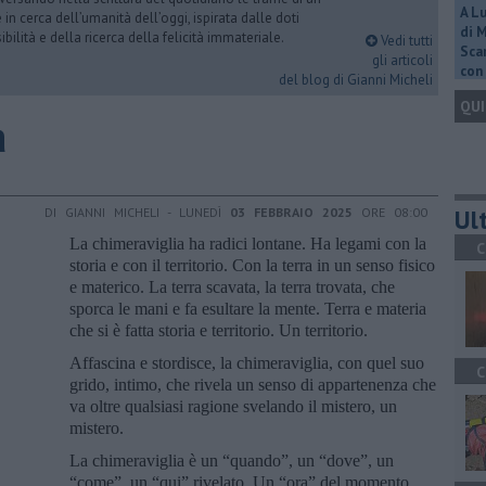
A L
n cerca dell’umanità dell’oggi, ispirata dalle doti
di 
ibilità e della ricerca della felicità immateriale.
Vedi tutti
Scar
gli articoli
con 
del blog di Gianni Micheli
QUI
a
Ult
DI GIANNI MICHELI - LUNEDÌ
03 FEBBRAIO 2025
ORE 08:00
La chimeraviglia ha radici lontane. Ha legami con la
C
storia e con il territorio. Con la terra in un senso fisico
e materico. La terra scavata, la terra trovata, che
sporca le mani e fa esultare la mente. Terra e materia
che si è fatta storia e territorio. Un territorio.
Affascina e stordisce, la chimeraviglia, con quel suo
C
grido, intimo, che rivela un senso di appartenenza che
va oltre qualsiasi ragione svelando il mistero, un
mistero.
La chimeraviglia è un “quando”, un “dove”, un
“come”, un “qui” rivelato. Un “ora” del momento,