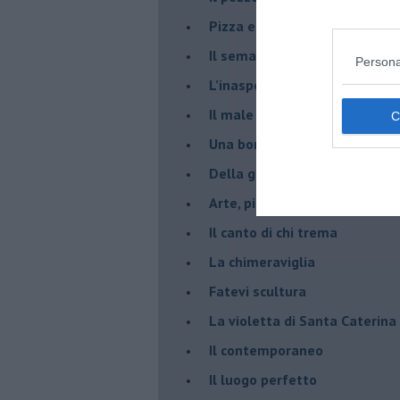
​Pizza e birra
​Il semaforo rosso
Persona
​L’inaspettato
​Il male è zucchero
​Una borraccia olfattiva, grazi
​Della gentilezza di Carofiglio
Arte, piacere e Pinacoteca di
​Il canto di chi trema
La chimeraviglia
​Fatevi scultura
​La violetta di Santa Caterina
​Il contemporaneo
​Il luogo perfetto