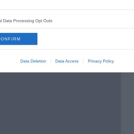
l Data Processing Opt Outs
CONFIRM
e
Data Deletion
Data Access
Privacy Policy
 Brera