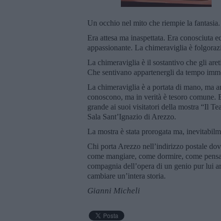
Un occhio nel mito che riempie la fantasia.
Era attesa ma inaspettata. Era conosciuta e
appassionante. La chimeraviglia è folgora
La chimeraviglia è il sostantivo che gli are
Che sentivano appartenergli da tempo imm
La chimeraviglia è a portata di mano, ma anc
conoscono, ma in verità è tesoro comune. Ed
grande ai suoi visitatori della mostra “Il T
Sala Sant’Ignazio di Arezzo.
La mostra è stata prorogata ma, inevitabi
Chi porta Arezzo nell’indirizzo postale d
come mangiare, come dormire, come pensare
compagnia dell’opera di un genio pur lui a
cambiare un’intera storia.
Gianni Micheli