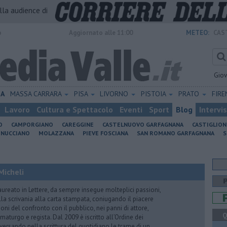
alla audience di
o
Aggiornato alle 11:00
METEO:
CAS
Gio
IA
MASSA CARRARA
PISA
LIVORNO
PISTOIA
PRATO
FIR
Lavoro
Cultura e Spettacolo
Eventi
Sport
Blog
Intervi
O
CAMPORGIANO
CAREGGINE
CASTELNUOVO GARFAGNANA
CASTIGLIO
INUCCIANO
MOLAZZANA
PIEVE FOSCIANA
SAN ROMANO GARFAGNANA
S
Micheli
aureato in Lettere, da sempre insegue molteplici passioni,
lla scrivania alla carta stampata, coniugando il piacere
oni del confronto con il pubblico, nei panni di attore,
Q
maturgo e regista. Dal 2009 è iscritto all’Ordine dei
iversando nella scrittura del quotidiano le trame di un