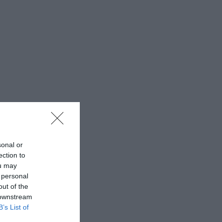
sonal or
ection to
ou may
 personal
out of the
 downstream
B’s List of