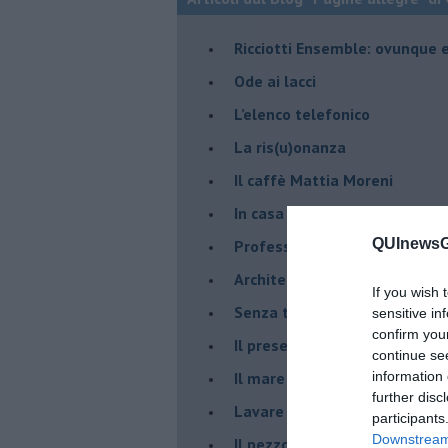
​Ricciotti Ensemble: ovunque e
Ode ai lacci
​L’elenco telefonico
​La ris(u)onanza
​Il caffè Mattia Moreni
​In casa ho una macchina del
QUInewsGa
Professione: reporter
Architettura che abbaglia
If you wish 
​Senza tasche, un po’ come m
sensitive in
confirm you
​Il presepe di San Martino
continue se
​Il mare d’autunno
information 
further disc
​Lavare la coscienza
participants
Downstream 
​Il pezzo di legno