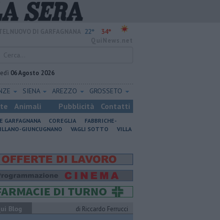
22°
34°
TELNUOVO DI GARFAGNANA
QuiNews.net
vedì
06 Agosto 2026
ENZE
SIENA
AREZZO
GROSSETO
ste
Animali
Pubblicità
Contatti
NE GARFAGNANA
COREGLIA
FABBRICHE-
ILLANO-GIUNCUGNANO
VAGLI SOTTO
VILLA
ui Blog
di Riccardo Ferrucci