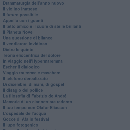
​Drammaturgia dell’anno nuovo
​Il violino inatteso
​Il futuro possibile
​Appello con i guanti
​Il tetto amico e il cuore di stelle brillanti
​Il Pianeta Nove
​Una questione di bilance
​Il ventilatore invidioso
​Dietro le quinte
​Teoria eliocentrica del dolore
In viaggio nell’Hypermaremma
​Escher il dialogico
​Viaggio tra terme e maschere
Il telefono derealizzato
​Di dicembre, di mani, di gospel
​Il disagio del pollice
​La filosofia di Fabrizio de André
Memorie di un clarinettista redento
​Il tuo tempo con Olafur Eliasson
​L’ospedale dell’acqua
​Gocce di Afa in festival
​Il lupo fotogenico