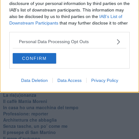
disclosure of your personal information by third parties on the
IAB’s list of downstream participants. This information may
also be disclosed by us to third parties on the
IAB’s List of
Downstream Participants
that may further disclose it to other
third parties.
Personal Data Processing Opt Outs
Ti potrebbe interessare anche:
CONFIRM
Articoli dal Blog “Pagine allegre” di Gianni Micheli
​Ricciotti Ensemble: ovunque e per tutti
Data Deletion
Data Access
Privacy Policy
Ode ai lacci
​L’elenco telefonico
​La ris(u)onanza
​Il caffè Mattia Moreni
​In casa ho una macchina del tempo
Professione: reporter
Architettura che abbaglia
​Senza tasche, un po’ come me
​Il presepe di San Martino
​Il mare d’autunno