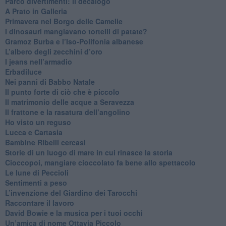
​Parco divertimenti: il decalogo
​A Prato in Galleria
​Primavera nel Borgo delle Camelie
I dinosauri mangiavano tortelli di patate?
​Gramoz Burba e l’Iso-Polifonia albanese
L’albero degli zecchini d’oro
​I jeans nell’armadio
Erbadiluce
Nei panni di Babbo Natale
​Il punto forte di ciò che è piccolo
​Il matrimonio delle acque a Seravezza
​Il frattone e la rasatura dell’angolino
​Ho visto un reguso
Lucca e Cartasia
Bambine Ribelli cercasi
Storie di un luogo di mare in cui rinasce la storia
Cioccopoi, mangiare cioccolato fa bene allo spettacolo
​Le lune di Peccioli
​Sentimenti a peso
​L’invenzione del Giardino dei Tarocchi
​Raccontare il lavoro
David Bowie e la musica per i tuoi occhi
Un’amica di nome Ottavia Piccolo