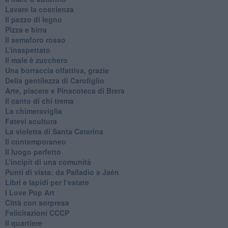
​Lavare la coscienza
​Il pezzo di legno
​Pizza e birra
​Il semaforo rosso
​L’inaspettato
​Il male è zucchero
​Una borraccia olfattiva, grazie
​Della gentilezza di Carofiglio
Arte, piacere e Pinacoteca di Brera
​Il canto di chi trema
La chimeraviglia
​Fatevi scultura
​La violetta di Santa Caterina
​Il contemporaneo
​Il luogo perfetto
​L’incipit di una comunità
Punti di vista: da Palladio a Jaén
​Libri e lapidi per l’estate
​I Love Pop Art
Città con sorpresa
Felicitazioni CCCP
​Il quartiere