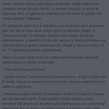
credo d’averla trovata nella figura di Narciso, il figlio della ninfa
Liriope e del dio fluviale Cefiso. La trovate qui sotto in forma di
racconto. Anzi: di abbraccio collettivo per chi soffre di questo mio
stesso piccolo malessere.
Un abbraccio s’apriva e si chiudeva così bene che chi lo portava in
giro non se ne dava pace. Erano giorni di abbracci negati, di
chiusure forzate, di solitudini marcate ma il nostro portatore
dell’abbraccio, a dispetto di tutto ciò, sentiva le braccia fremere e le
mani tendersi in avanti, chissà perché, chissà in cerca di cosa o di
chi. E l’abbraccio partiva, sconsiderato.
Dietro consiglio degli amici il portatore dell’abbraccio s’era fatto
visitare dal suo medico di famiglia.
- Che hanno le sue braccia?
- Niente, niente. Lavorano anche piuttosto bene, si figuri. Quasi non
le sento. Eppure ci sono momenti che non riesco a tenerle ferme e
parte un abbraccio.
L’abbraccio colse il dottore di sorpresa. Si sentì stringere e rimase
per un secondo inerte. Erano seduti a debita distanza ma il
portatore dell’abbraccio era stato così fulmineo da non concedergli
alternative. Fu un attimo di calore umano e il medico saltò dalla