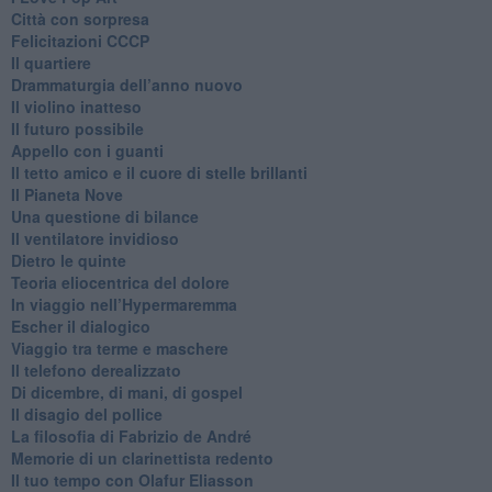
Città con sorpresa
Felicitazioni CCCP
​Il quartiere
​Drammaturgia dell’anno nuovo
​Il violino inatteso
​Il futuro possibile
​Appello con i guanti
​Il tetto amico e il cuore di stelle brillanti
​Il Pianeta Nove
​Una questione di bilance
​Il ventilatore invidioso
​Dietro le quinte
​Teoria eliocentrica del dolore
In viaggio nell’Hypermaremma
​Escher il dialogico
​Viaggio tra terme e maschere
Il telefono derealizzato
​Di dicembre, di mani, di gospel
​Il disagio del pollice
​La filosofia di Fabrizio de André
Memorie di un clarinettista redento
​Il tuo tempo con Olafur Eliasson