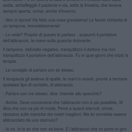
sedia, schiaffeggiò il paziente e via, sotto la finestra, che teneva
sempre aperta, ormai, anche d’inverno.
- Non ci riprovi! Ha fatto una cosa gravissima! Le faccio richiesta di
un tampone, immediatamente!
- Lo vede? Proprio di questo le parlavo - sussurrò il portatore
dell’abbraccio, la mano sulla guancia dolorante.
Il tampone, dall’esito negativo, tranquillizzò il dottore ma non
tranquillizzò il portatore dell’abbraccio. Fu in quei giorni che iniziò la
terapia.
- Le consiglio di parlare con se stesso.
Il terapeuta gli sedeva di spalle, le mani in avanti, pronte a fermare
qualsiasi tipo di contatto, di abbraccio.
- Parlare con me stesso, dice. Intende allo specchio?
- Anche. Deve convincersi che l’abbraccio non è più possibile. Si
dica che non va più di moda. Pensi a quanti starnuti, ormai,
riposano sulle maniche dei nostri maglioni. Ma lei vorrebbe essere
abbracciato da uno starnuto?
- Io no. Io lo so che non va bene. È l’abbraccio che mi porto in giro