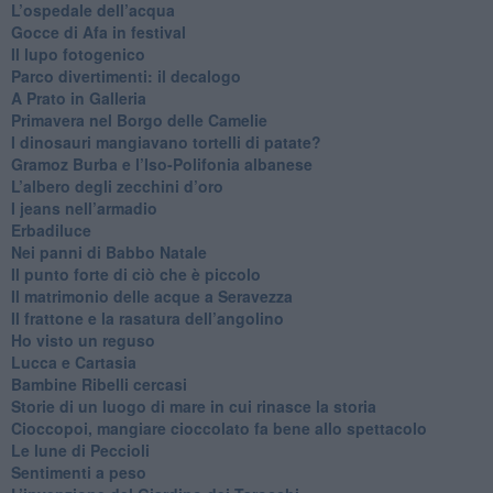
​L’ospedale dell’acqua
​Gocce di Afa in festival
​Il lupo fotogenico
​Parco divertimenti: il decalogo
​A Prato in Galleria
​Primavera nel Borgo delle Camelie
I dinosauri mangiavano tortelli di patate?
​Gramoz Burba e l’Iso-Polifonia albanese
L’albero degli zecchini d’oro
​I jeans nell’armadio
Erbadiluce
Nei panni di Babbo Natale
​Il punto forte di ciò che è piccolo
​Il matrimonio delle acque a Seravezza
​Il frattone e la rasatura dell’angolino
​Ho visto un reguso
Lucca e Cartasia
Bambine Ribelli cercasi
Storie di un luogo di mare in cui rinasce la storia
Cioccopoi, mangiare cioccolato fa bene allo spettacolo
​Le lune di Peccioli
​Sentimenti a peso