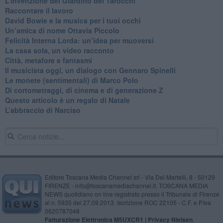
​L’invenzione del Giardino dei Tarocchi
​Raccontare il lavoro
David Bowie e la musica per i tuoi occhi
Un’amica di nome Ottavia Piccolo
​Felicità Interna Lorda: un’idea per muoversi
​La casa sola, un video racconto
​Città, metafore e fantasmi
Il musicista oggi, un dialogo con Gennaro Spinelli
Le monete (sentimentali) di Marco Polo
​Di cortometraggi, di cinema e di generazione Z
​Questo articolo è un regalo di Natale
L’abbraccio di Narciso
Editore Toscana Media Channel srl - Via Dei Martelli, 8 - 50129
FIRENZE - info@toscanamediachannel.it. TOSCANA MEDIA
NEWS quotidiano on line registrato presso il Tribunale di Firenze
al n. 5935 del 27.09.2013. Iscrizione ROC 22105 - C.F. e P.Iva
0620787048
Fatturazione Elettronica M5UXCR1 |
Privacy Nielsen