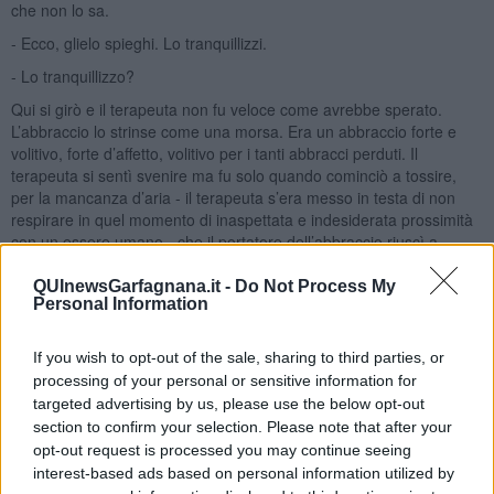
che non lo sa.
- Ecco, glielo spieghi. Lo tranquillizzi.
- Lo tranquillizzo?
Qui si girò e il terapeuta non fu veloce come avrebbe sperato.
L’abbraccio lo strinse come una morsa. Era un abbraccio forte e
volitivo, forte d’affetto, volitivo per i tanti abbracci perduti. Il
terapeuta si sentì svenire ma fu solo quando cominciò a tossire,
per la mancanza d’aria - il terapeuta s’era messo in testa di non
respirare in quel momento di inaspettata e indesiderata prossimità
con un essere umano - che il portatore dell’abbraccio riuscì a
portare via il suo abbraccio. Lo staccò, di forza, tendendo le braccia
fino a portarsi le mani dietro alla schiena e a stringerle in un
QUInewsGarfagnana.it -
Do Not Process My
Personal Information
abbraccio improprio fra loro stesse. Si scusò, indietreggiando, fino
a raggiungere l’uscita con un malessere nel cuore che mai aveva
provato prima.
If you wish to opt-out of the sale, sharing to third parties, or
processing of your personal or sensitive information for
Quella sera, il portatore dell’abbraccio, si abbracciò. Ne sentiva un
targeted advertising by us, please use the below opt-out
vero bisogno. Accadde davanti allo specchio. Per sua fortuna
teneva in casa uno specchio autoportante, un regalo di sua nonna,
section to confirm your selection. Please note that after your
uno di quegli specchi sviluppati in altezza, che non hanno bisogno
opt-out request is processed you may continue seeing
di muri perché hanno gambe proprie a tenerli in piedi. L’abbraccio
interest-based ads based on personal information utilized by