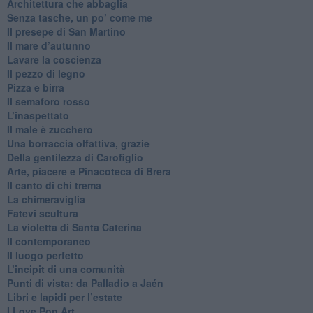
Architettura che abbaglia
​Senza tasche, un po’ come me
​Il presepe di San Martino
​Il mare d’autunno
​Lavare la coscienza
​Il pezzo di legno
​Pizza e birra
​Il semaforo rosso
​L’inaspettato
​Il male è zucchero
​Una borraccia olfattiva, grazie
​Della gentilezza di Carofiglio
Arte, piacere e Pinacoteca di Brera
​Il canto di chi trema
La chimeraviglia
​Fatevi scultura
​La violetta di Santa Caterina
​Il contemporaneo
​Il luogo perfetto
​L’incipit di una comunità
Punti di vista: da Palladio a Jaén
​Libri e lapidi per l’estate
​I Love Pop Art