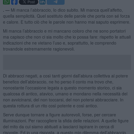
. —
Mi manca l’abbraccio, lo dico subito. Mi manca quell’affetto,
quella semplicità. Quel sostituto delle parole che porta con sé forza
e calore. E tutto ciò che le parole non hanno mai saputo esprimere.
Mi manca l’abbraccio e mi mancano coloro che ne sono portatori
ma capisco che non ci sia molto che io possa fare: rispetto le attuali
indicazioni che ne vietano l’uso e, soprattutto, le comprendo
trovandole estremamente ragionevoli.
Di abbracci negati, a così tanti giorni dall’abiura collettiva al potere
benefico dell’abbraccio, ne ho perso il conto ma trovo che,
nonostante l’occasione legata a questo momento storico, ci sia
qualcosa di antico, atavico, umano e mondano nella necessità del
non avvicinarsi, del non toccarsi, del non potersi abbracciare. In
questa rottura di un rito così potente e così antico.
Serve dunque tornare a figure autorevoli, forse, per cercare
illuminazioni. Per raccogliere la sfida delle relazioni. A quelle figure
del mito da cui siamo abituati a lasciarci ispirare in cerca di
risposte. Ed io una risposta, a questo mio dilemma dell’abbraccio,