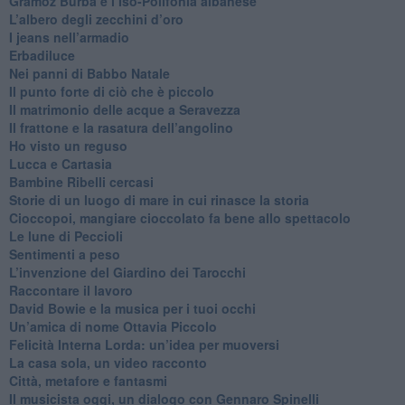
​Gramoz Burba e l’Iso-Polifonia albanese
L’albero degli zecchini d’oro
​I jeans nell’armadio
Erbadiluce
Nei panni di Babbo Natale
​Il punto forte di ciò che è piccolo
​Il matrimonio delle acque a Seravezza
​Il frattone e la rasatura dell’angolino
​Ho visto un reguso
Lucca e Cartasia
Bambine Ribelli cercasi
Storie di un luogo di mare in cui rinasce la storia
Cioccopoi, mangiare cioccolato fa bene allo spettacolo
​Le lune di Peccioli
​Sentimenti a peso
​L’invenzione del Giardino dei Tarocchi
​Raccontare il lavoro
David Bowie e la musica per i tuoi occhi
Un’amica di nome Ottavia Piccolo
​Felicità Interna Lorda: un’idea per muoversi
​La casa sola, un video racconto
​Città, metafore e fantasmi
Il musicista oggi, un dialogo con Gennaro Spinelli