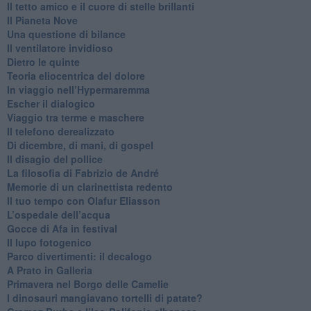
​Il tetto amico e il cuore di stelle brillanti
​Il Pianeta Nove
​Una questione di bilance
​Il ventilatore invidioso
​Dietro le quinte
​Teoria eliocentrica del dolore
In viaggio nell’Hypermaremma
​Escher il dialogico
​Viaggio tra terme e maschere
Il telefono derealizzato
​Di dicembre, di mani, di gospel
​Il disagio del pollice
​La filosofia di Fabrizio de André
Memorie di un clarinettista redento
​Il tuo tempo con Olafur Eliasson
​L’ospedale dell’acqua
​Gocce di Afa in festival
​Il lupo fotogenico
​Parco divertimenti: il decalogo
​A Prato in Galleria
​Primavera nel Borgo delle Camelie
I dinosauri mangiavano tortelli di patate?