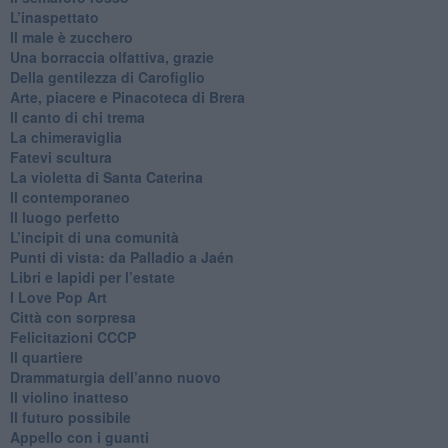
​L’inaspettato
​Il male è zucchero
​Una borraccia olfattiva, grazie
​Della gentilezza di Carofiglio
Arte, piacere e Pinacoteca di Brera
​Il canto di chi trema
La chimeraviglia
​Fatevi scultura
​La violetta di Santa Caterina
​Il contemporaneo
​Il luogo perfetto
​L’incipit di una comunità
Punti di vista: da Palladio a Jaén
​Libri e lapidi per l’estate
​I Love Pop Art
Città con sorpresa
Felicitazioni CCCP
​Il quartiere
​Drammaturgia dell’anno nuovo
​Il violino inatteso
​Il futuro possibile
​Appello con i guanti