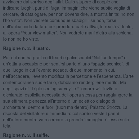
avvincere dal sorriso degli altri. Dallo stupore di coppie che
indicano luoghi, punti di fuga, immagini che viene subito voglia di
cercare, di catalogare, per non doversi dire, a mostra finita: “io non
l’ho visto”. Non vedrete comunque sbadigli - se non, forse,
nell’unica coda da fare per prendere parte attiva, in realtà virtuale,
all’opera “Your view matter”. Non vedrete mani dietro alla schiena.
Io non ne ho viste.
Ragione n. 2: il teatro.
Per chi non ha pratica di teatri e palcoscenici “Nel tuo tempo” è
un’ottima occasione per sentirsi parte di uno “spazio scenico”, di
quel luogo in cui l’evento accade, di quel momento in cui,
nell’accadere, l’evento modifica la percezione e l’esperienza. L’arte
contemporanea suole farlo, dobbiamo rendergliene merito. Ma
negli spazi di “Triple seeing survey” e “Tomorrow” l’invito è
dichiarato, esplicita necessità dell’opera stessa per raggiungere la
sua effimera pienezza all’interno di un eclettico dialogo di
architetture, dentro e fuori (fuori ma dentro) Palazzo Strozzi. La
risposta del visitatore è immediata: col sorriso veste i panni
dell’attore mentre va a cercare la propria immagine riflessa sulla
tela.
Ragione n. 3: il selfie.