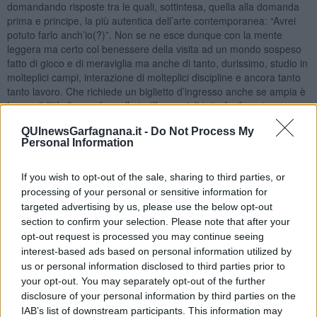
domandando risposte tra le quali, sottintesa, quella alla domanda
prima e principe, la più autentica dell’arte contemporanea: “Avrei
potuto farlo anch’io(?)”. Non se ne esce dunque con la mente
leggera ma certo col benessere della visita ad un mondo sospeso
fatto di gioco e di meraviglia ma anche di tanto, durissimo, studio in
molteplici campi, interazione di molteplici discipline e ancora tanto
tanto lavoro. Che richiede un biglietto d’ingresso anche se ampia è
la possibilità di accedere alle tariffe speciali tutte facilmente
consultabili all’interno del sito
www.palazzostrozzi.org.
QUInewsGarfagnana.it -
Do Not Process My
Suggerimento per il visitatore distratto. C’è un solo modo per
Personal Information
vedere l’arcobaleno presente nell’opera “Beauty”: attraversare
l’opera. Passarci dentro. L’arcobaleno comparirà insieme all’acqua,
If you wish to opt-out of the sale, sharing to third parties, or
fresco e leggero, sopra la testa. E tirerà fuori un nuovo sorriso. E
processing of your personal or sensitive information for
un fazzoletto per asciugare gli occhiali. Ma non sarà mai lo stesso:
targeted advertising by us, please use the below opt-out
«Beauty incarna una fondamentale idea alla base della sua [Olafur
section to confirm your selection. Please note that after your
Eliasson] ricerca: ogni spettatore è sempre anche co-produttore
opt-out request is processed you may continue seeing
dell’opera d’arte».
interest-based ads based on personal information utilized by
Gianni Micheli
us or personal information disclosed to third parties prior to
your opt-out. You may separately opt-out of the further
disclosure of your personal information by third parties on the
IAB’s list of downstream participants. This information may