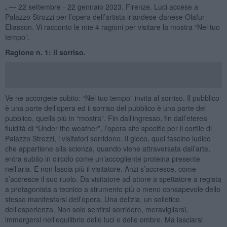
. —
22 settembre - 22 gennaio 2023. Firenze. Luci accese a
Palazzo Strozzi per l’opera dell’artista irlandese-danese Olafur
Eliasson. Vi racconto le mie 4 ragioni per visitare la mostra “Nel tuo
tempo”.
Ragione n. 1: il sorriso.
Ve ne accorgete subito: “Nel tuo tempo” invita al sorriso. Il pubblico
è una parte dell’opera ed il sorriso del pubblico è una parte del
pubblico, quella più in “mostra”. Fin dall’ingresso, fin dall’eterea
fluidità di “Under the weather”, l’opera site specific per il cortile di
Palazzo Strozzi, i visitatori sorridono. Il gioco, quel fascino ludico
che appartiene alla scienza, quando viene attraversata dall’arte,
entra subito in circolo come un’accogliente proteina presente
nell’aria. E non lascia più il visitatore. Anzi s’accresce, come
s’accresce il suo ruolo. Da visitatore ad attore a spettatore a regista
a protagonista a tecnico a strumento più o meno consapevole dello
stesso manifestarsi dell’opera. Una delizia, un solletico
dell’esperienza. Non solo sentirsi sorridere, meravigliarsi,
immergersi nell’equilibrio delle luci e delle ombre. Ma lasciarsi