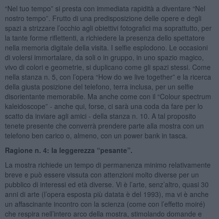
“Nel tuo tempo” si presta con immediata rapidità a diventare “Nel
nostro tempo”. Frutto di una predisposizione delle opere e degli
spazi a strizzare l’occhio agli obiettivi fotografici ma soprattutto, per
la tante forme riflettenti, a richiedere la presenza dello spettatore
nella memoria digitale della visita. I selfie esplodono. Le occasioni
di volersi immortalare, da soli o in gruppo, in uno spazio magico,
vivo di colori e geometrie, si duplicano come gli spazi stessi. Come
nella stanza n. 5, con l’opera “How do we live together” e la ricerca
della giusta posizione del telefono, terra inclusa, per un selfie
disorientante memorabile. Ma anche come con il “Colour spectrum
kaleidoscope” - anche qui, forse, ci sarà una coda da fare per lo
scatto da inviare agli amici - della stanza n. 10. A tal proposito
tenete presente che converrà prendere parte alla mostra con un
telefono ben carico o, almeno, con un power bank in tasca.
Ragione n. 4: la leggerezza “pesante”.
La mostra richiede un tempo di permanenza minimo relativamente
breve e può essere vissuta con attenzioni molto diverse per un
pubblico di interessi ed età diverse. Vi è l’arte, senz’altro, quasi 30
anni di arte (l’opera esposta più datata è del 1993), ma vi è anche
un affascinante incontro con la scienza (come con l’effetto moiré)
che respira nell’intero arco della mostra, stimolando domande e