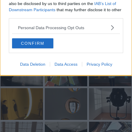
also be disclosed by us to third parties on the
IAB’s List of
Downstream Participants
that may further disclose it to other
Se vuoi leggere le notizie principali della Toscana iscriviti alla
third parties.
Newsletter QUInews - ToscanaMedia.
Arriva gratis tutti i giorni
alle 20:00 direttamente nella tua casella di posta.
Personal Data Processing Opt Outs
Basta cliccare
QUI
CONFIRM
Fotogallery
Data Deletion
Data Access
Privacy Policy