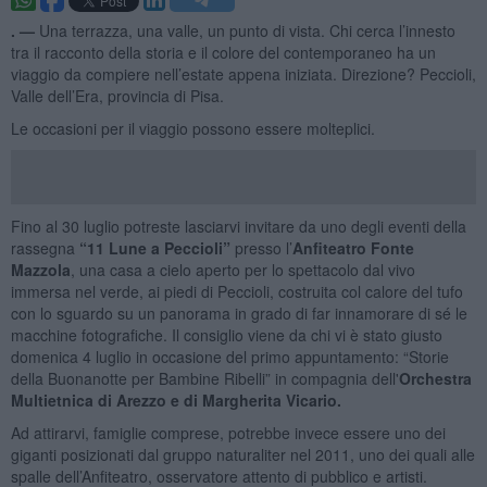
. —
Una terrazza, una valle, un punto di vista. Chi cerca l’innesto
tra il racconto della storia e il colore del contemporaneo ha un
viaggio da compiere nell’estate appena iniziata. Direzione? Peccioli,
Valle dell’Era, provincia di Pisa.
Le occasioni per il viaggio possono essere molteplici.
Fino al 30 luglio potreste lasciarvi invitare da uno degli eventi della
rassegna
“11 Lune a Peccioli”
presso l’
Anfiteatro Fonte
Mazzola
, una casa a cielo aperto per lo spettacolo dal vivo
immersa nel verde, ai piedi di Peccioli, costruita col calore del tufo
con lo sguardo su un panorama in grado di far innamorare di sé le
macchine fotografiche. Il consiglio viene da chi vi è stato giusto
domenica 4 luglio in occasione del primo appuntamento: “Storie
della Buonanotte per Bambine Ribelli” in compagnia dell'
Orchestra
Multietnica di Arezzo e di Margherita Vicario.
Ad attirarvi, famiglie comprese, potrebbe invece essere uno dei
giganti posizionati dal gruppo naturaliter nel 2011, uno dei quali alle
spalle dell’Anfiteatro, osservatore attento di pubblico e artisti.