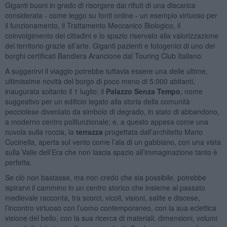
Giganti buoni in grado di risorgere dai rifiuti di una discarica
considerata - come leggo su fonti online - un esempio virtuoso per
il funzionamento, il Trattamento Meccanico Biologico, il
coinvolgimento dei cittadini e lo spazio riservato alla valorizzazione
del territorio grazie all’arte. Giganti pazienti e fotogenici di uno dei
borghi certificati Bandiera Arancione dal Touring Club Italiano.
A suggerirvi il viaggio potrebbe tuttavia essere una delle ultime,
ultimissime novità del borgo di poco meno di 5.000 abitanti,
inaugurata soltanto il 1 luglio: il
Palazzo Senza Tempo
, nome
suggestivo per un edificio legato alla storia della comunità
pecciolese diventato da simbolo di degrado, in stato di abbandono,
a moderno centro polifunzionale; e, a questo appesa come una
nuvola sulla roccia, la
terrazza
progettata dall’architetto Mario
Cucinella, aperta sul vento come l’ala di un gabbiano, con una vista
sulla Valle dell’Era che non lascia spazio all’immaginazione tanto è
perfetta.
Se ciò non bastasse, ma non credo che sia possibile, potrebbe
ispirarvi il cammino in un centro storico che insieme al passato
medievale racconta, tra scorci, vicoli, visioni, salite e discese,
l’incontro virtuoso con l’uomo contemporaneo, con la sua eclettica
visione del bello, con la sua ricerca di materiali, dimensioni, volumi