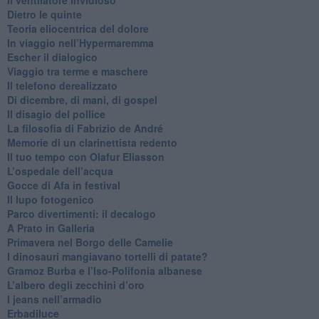
​Il ventilatore invidioso
​Dietro le quinte
​Teoria eliocentrica del dolore
In viaggio nell’Hypermaremma
​Escher il dialogico
​Viaggio tra terme e maschere
Il telefono derealizzato
​Di dicembre, di mani, di gospel
​Il disagio del pollice
​La filosofia di Fabrizio de André
Memorie di un clarinettista redento
​Il tuo tempo con Olafur Eliasson
​L’ospedale dell’acqua
​Gocce di Afa in festival
​Il lupo fotogenico
​Parco divertimenti: il decalogo
​A Prato in Galleria
​Primavera nel Borgo delle Camelie
I dinosauri mangiavano tortelli di patate?
​Gramoz Burba e l’Iso-Polifonia albanese
L’albero degli zecchini d’oro
​I jeans nell’armadio
Erbadiluce