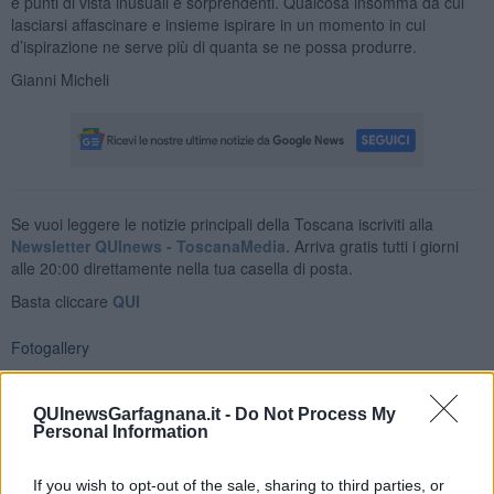
e punti di vista inusuali e sorprendenti. Qualcosa insomma da cui
lasciarsi affascinare e insieme ispirare in un momento in cui
d’ispirazione ne serve più di quanta se ne possa produrre.
Gianni Micheli
Se vuoi leggere le notizie principali della Toscana iscriviti alla
Newsletter QUInews - ToscanaMedia.
Arriva gratis tutti i giorni
alle 20:00 direttamente nella tua casella di posta.
Basta cliccare
QUI
Fotogallery
QUInewsGarfagnana.it -
Do Not Process My
Personal Information
If you wish to opt-out of the sale, sharing to third parties, or