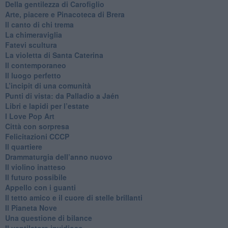
​Della gentilezza di Carofiglio
Arte, piacere e Pinacoteca di Brera
​Il canto di chi trema
La chimeraviglia
​Fatevi scultura
​La violetta di Santa Caterina
​Il contemporaneo
​Il luogo perfetto
​L’incipit di una comunità
Punti di vista: da Palladio a Jaén
​Libri e lapidi per l’estate
​I Love Pop Art
Città con sorpresa
Felicitazioni CCCP
​Il quartiere
​Drammaturgia dell’anno nuovo
​Il violino inatteso
​Il futuro possibile
​Appello con i guanti
​Il tetto amico e il cuore di stelle brillanti
​Il Pianeta Nove
​Una questione di bilance