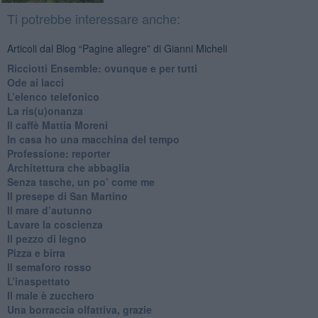
Ti potrebbe interessare anche:
Articoli dal Blog “Pagine allegre” di Gianni Micheli
​Ricciotti Ensemble: ovunque e per tutti
Ode ai lacci
​L’elenco telefonico
​La ris(u)onanza
​Il caffè Mattia Moreni
​In casa ho una macchina del tempo
Professione: reporter
Architettura che abbaglia
​Senza tasche, un po’ come me
​Il presepe di San Martino
​Il mare d’autunno
​Lavare la coscienza
​Il pezzo di legno
​Pizza e birra
​Il semaforo rosso
​L’inaspettato
​Il male è zucchero
​Una borraccia olfattiva, grazie